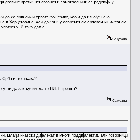
Херцеговине кратки ненаглашени самогласници се редукују у
 да се приближи хрватском језику, као и да изнађе нека
осне и Херцеговине, али док они у савременом српском књижевном
 употребу. И тако даље.
Сачувана
 на Срба и Бошњака?
 могу ли да закључим да то НИЈЕ грешка?
Сачувана
ки, млађи икавски дијалекат и многи поддијалекти), али говорници