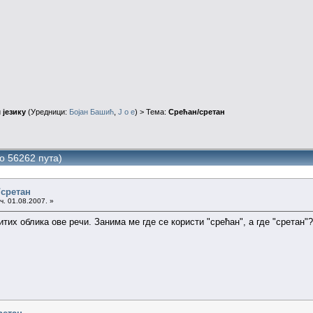
 језику
(Уредници:
Бојан Башић
,
J o e
) > Тема:
Срећан/сретан
о 56262 пута)
/сретан
ч. 01.08.2007. »
тих облика ове речи. Занима ме где се користи "срећан", а где "сретан"?