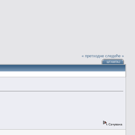
« претходне
следеће »
ШТАМПАЈ
Сачувана