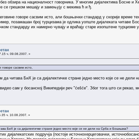
, без обзира на националност говорника. У многим дијалектима Босне и 
те се грешком мешају и замењују с мекима ћ и ђ.
говине говоре сасвим исто, али бошњачки стандард у скорије време тежи
имер, позамашан број турцизама је одлика уопште дијалеката читаве Б
ачком стандарду их намерно чувају и враћају старе изопштене турцизме у
ретан
.15 ч. 09.08.2007. »
 говоре сасвим исто,
м да читава БиХ је са дијалектичке стране једно место које се не дели
 видео сам у босанској Википедији реч "ćešće". Због тога што си рекао,
ретан
.35 ч. 10.08.2007. »
тава БиХ је са дијалектичке стране једно место које се не дели на Срба и Бошњака?
тих дијалекатских подручја (постоје источнохерцеговачки, источнобосанс