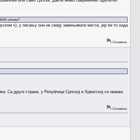
о бошњачки или само српски; дакле мимо савремених оделитих
 НИЈЕ грешка?
 руском ч), у писању они не смеју замењивати места, јер би то онда
Сачувана
ка. Са друге стране, у Републици Српској и Хрватској се оваква
Сачувана