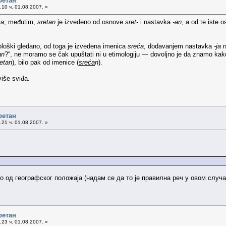
ретан
10 ч. 01.08.2007. »
ća
; međutim,
sretan
je izvedeno od osnove
sret-
i nastavka
-an
, a od te iste
ološki gledano, od toga je izvedena imenica
sreća
, dodavanjem nastavka
-ja
n
an
?“, ne moramo se čak upuštati ni u etimologiju — dovoljno je da znamo k
etan
), bilo pak od imenice (
sreća
n
).
više sviđa.
ретан
21 ч. 01.08.2007. »
.
о од географског положаја (надам се да то је правилна реч у овом случа
ретан
23 ч. 01.08.2007. »