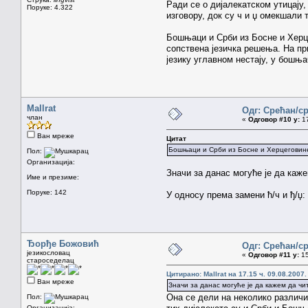
Ради се о дијалекатском утицају
Поруке: 4.322
изговору, док су ч и џ омекшали 
Бошњаци и Срби из Босне и Херце
сопствена језичка решења. На пр
језику углавном нестају, у бошњ
Mallrat
Одг: Срећан/с
члан
«
Одговор #10 у:
17
Ван мреже
Цитат
Бошњаци и Срби из Босне и Херцеговине
Пол:
Организација:
Значи за данас могуће је да каже
Име и презиме:
Поруке: 142
У односу према замени ћ/ч и ђ/џ:
Ђорђе Божовић
Одг: Срећан/с
језикословац
«
Одговор #11 у:
15
староседелац
Цитирано: Mallrat на 17.15 ч. 09.08.2007.
Ван мреже
Значи за данас могуће је да кажем да чи
Она се дели на неколико различи
Пол:
Организација: