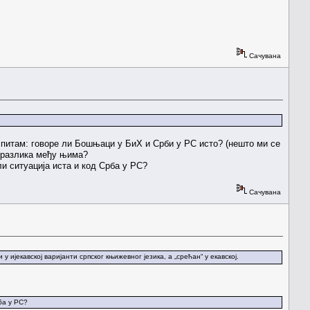
Сачувана
 питам: говоре ли Бошњаци у БиХ и Срби у РС исто? (нешто ми се
ји разлика међу њима?
ли ситуација иста и код Срба у РС?
Сачувана
 у ијекавској варијанти српског књижевног језика, а „срећан“ у екавској.
ба у РС?