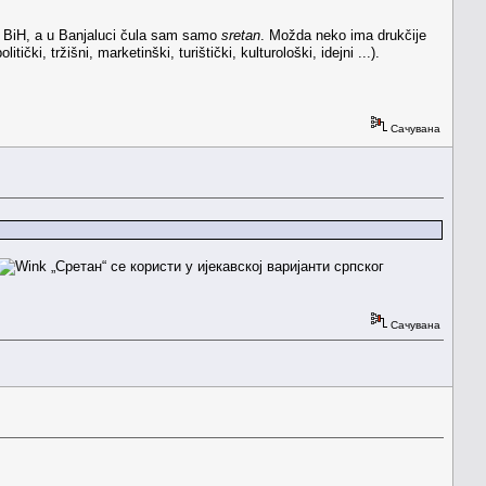
ku BiH, a u Banjaluci čula sam samo
sretan
. Možda neko ima drukčije
ički, tržišni, marketinški, turištički, kulturološki, idejni ...).
Сачувана
„Сретан“ се користи у ијекавској варијанти српског
Сачувана