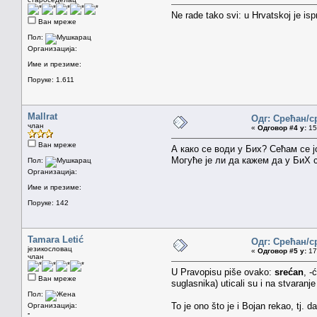
Ne rade tako svi: u Hrvatskoj je is
Ван мреже
Пол:
Организација:
Име и презиме:
Поруке: 1.611
Mallrat
Одг: Срећан/с
члан
«
Одговор #4 у:
15.
Ван мреже
А како се води у Бих? Сећам се јо
Могуће је ли да кажем да у БиХ 
Пол:
Организација:
Име и презиме:
Поруке: 142
Tamara Letić
Одг: Срећан/с
језикословац
«
Одговор #5 у:
17.
члан
U Pravopisu piše ovako:
srećan
, -
Ван мреже
suglasnika) uticali su i na stvaranj
Пол:
To je ono što je i Bojan rekao, tj. 
Организација:
-