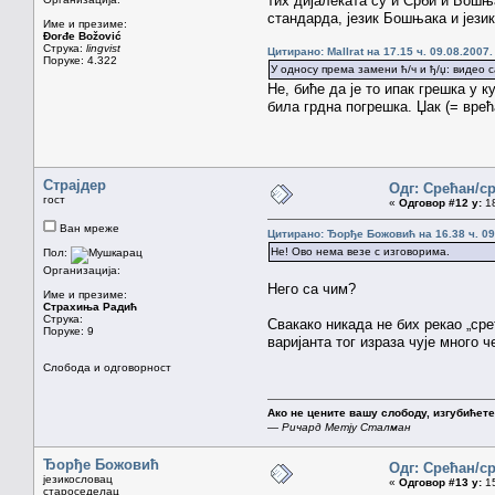
тих дијалеката су и Срби и Бошњ
стандарда, језик Бошњака и језик
Име и презиме:
Đorđe Božović
Струка:
lingvist
Цитирано: Mallrat на 17.15 ч. 09.08.2007.
Поруке: 4.322
У односу према замени ћ/ч и ђ/џ: видео с
Не, биће да је то ипак грешка у к
била грдна погрешка. Џак (= врећа
Страјдер
Одг: Срећан/с
гост
«
Одговор #12 у:
18
Ван мреже
Цитирано: Ђорђе Божовић на 16.38 ч. 09
Не! Ово нема везе с изговорима.
Пол:
Организација:
Него са чим?
Име и презиме:
Страхиња Радић
Струка:
Свакако никада не бих рекао „сре
Поруке: 9
варијанта тог израза чује много ч
Слобода и одговорност
Ако не цените вашу слободу, изгубићете 
—
Ричард Метју Сталман
Ђорђе Божовић
Одг: Срећан/с
језикословац
«
Одговор #13 у:
15
староседелац