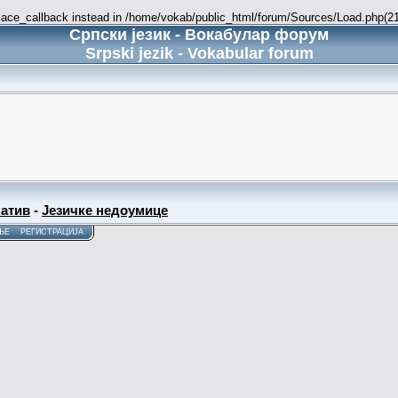
place_callback instead in /home/vokab/public_html/forum/Sources/Load.php(216
Српски језик - Вокабулар форум
Srpski jezik - Vokabular forum
атив
-
Језичке недоумице
ЊЕ
РЕГИСТРАЦИЈА