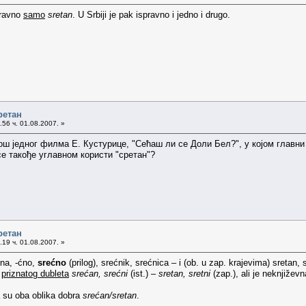
pravno
samo
sretan
. U Srbiji je pak ispravno i jedno i drugo.
ретан
56 ч. 01.08.2007. »
ш једног филма Е. Кустурице, "Сећаш ли се Доли Бел?", у којом главни хер
се такође углавном користи "сретан"?
ретан
19 ч. 01.08.2007. »
ćna, -ćno,
srećno
(prilog), srećnik, srećnica – i (ob. u zap. krajevima) sretan, 
e
priznatog dubleta
srećan, srećni
(ist.) –
sretan, sretni
(zap.), ali je neknjiževna 
da su oba oblika dobra
srećan/sretan
.