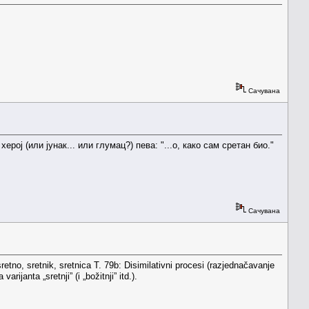
Сачувана
ој (или јунак... или глумац?) пева: "...о, како сам сретан био."
Сачувана
sretno, sretnik, sretnica T. 79b: Disimilativni procesi (razjednačavanje
varijanta „sretnji” (i „božitnji” itd.).