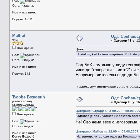
Пол:
Организација:
Име и презиме:
Поруке: 1.611
Mallrat
Одг: Срећан/с
члан
«
Одговор #8 у:
12.
Ван мреже
Цитат
Uostalom, kad kažemo/napišemo BIH, šta pod
Пол:
Организација:
Под БиХ сам имао у виду географ
Име и презиме:
чини да "говоре ли ... исто?" ни
Поруке: 142
Например, читао сам овде да Бошњ
«
Задњи пут промењено: 12.29 ч. 09.08.2
Ђорђе Божовић
Одг: Срећан/с
језикословац
«
Одговор #9 у:
16.
староседелац
Цитирано: Страјдер на 00.23 ч. 09.08.200
Ван мреже
Одговор је лак и уопште не захтева посе
Пол:
Не! Ово нема везе с изговорима.
Организација:
Цитирано: Mallrat на 12.09 ч. 09.08.2007.
Име и презиме:
Đorđe Božović
Например, читао сам овде да Бошњаци чес
Струка:
lingvist