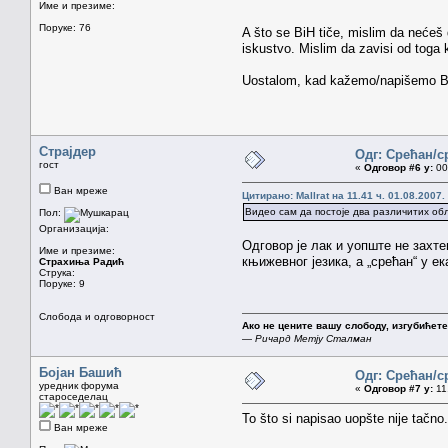
Име и презиме:
Поруке: 76
A što se BiH tiče, mislim da nećeš 
iskustvo. Mislim da zavisi od toga kom
Uostalom, kad kažemo/napišemo BIH
Страјдер
Одг: Срећан/с
гост
«
Одговор #6 у:
00.
Ван мреже
Цитирано: Mallrat на 11.41 ч. 01.08.2007.
Видео сам да постоје два различитих обл
Пол:
Организација:
Одговор је лак и уопште не захт
Име и презиме:
књижевног језика, а „срећан“ у ек
Страхиња Радић
Струка:
Поруке: 9
Слобода и одговорност
Ако не цените вашу слободу, изгубићете 
—
Ричард Метју Сталман
Бојан Башић
Одг: Срећан/с
уредник форума
«
Одговор #7 у:
11.
староседелац
To što si napisao uopšte nije tačno.
Ван мреже