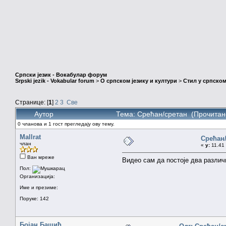
Српски језик - Вокабулар форум
Srpski jezik - Vokabular forum
>
О српском језику и култури
>
Стил у српском
Странице: [
1
]
2
3
Све
Аутор
Тема: Срећан/сретан (Прочитан
0 чланова и 1 гост прегледају ову тему.
Mallrat
Срећан
члан
«
у:
11.41 
Ван мреже
Видео сам да постоје два различи
Пол:
Организација:
Име и презиме:
Поруке: 142
Бојан Башић