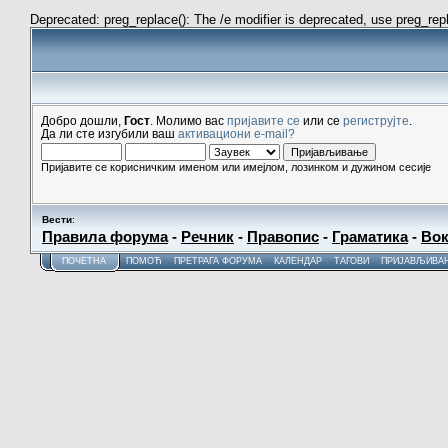
Deprecated: preg_replace(): The /e modifier is deprecated, use preg_re
Добро дошли,
Гост
. Молимо вас
пријавите се
или се
региструјте
.
Да ли сте изгубили ваш
активациони e-mail?
Пријавите се корисничким именом или имејлом, лозинком и дужином сесије
Вести
:
Правила форума
-
Речник
-
Правопис
-
Граматика
-
Вок
ПОЧЕТНА
ПОМОЋ
ПРЕТРАГА ФОРУМА
КАЛЕНДАР
ТАГОВИ
ПРИЈАВЉИВА