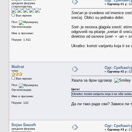
Одг: Срећан/с
уредник форума
«
Одговор #1 у:
12.
староседелац
Srećan
je izvedeno od imenice
sre
Ван мреже
sreća). Oblici su jednako dobri.
Пол:
Sret-
je osnova glagola
sresti
; etim
Организација:
odgovorili na pitanje „
sretan
ili
sreć
Име и презиме:
direktno od osnove (
sret-
+
-an
=
sr
Поруке: 1.611
Ukratko: koristi varijantu koja ti se 
Mallrat
Одг: Срећан/с
члан
«
Одговор #2 у:
12.
Ван мреже
Хвала за брзи одговор
Пол:
Цитат
Организација:
Ukratko: koristi varijantu koja ti se više sviđa
Име и презиме:
Поруке: 142
Да ли тако раде сви? Зависи ли т
Бојан Башић
Одг: Срећан/с
уредник форума
«
Одговор #3 у:
12.
староседелац