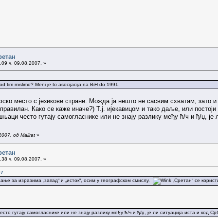
ретан
09 ч. 09.08.2007. »
 tim mislimo? Meni je to asocijacija na BiH do 1991.
ско место с језикове стране. Можда ја нешто не сасвим схватам, зато и
је правилан. Како се каже иначе?) Т.ј. ијекавицом и тако даље, или посто
аци често гутају самогласнике или не знају разлику међу ћ/ч и ђ/џ, је 
007. од Mallrat
»
ретан
38 ч. 09.08.2007. »
7.
зање за изразима „запад“ и „исток“, осим у географском смислу.
„Сретан“ се користи
то гутају самогласнике или не знају разлику међу ћ/ч и ђ/џ, је ли ситуација иста и код Ср