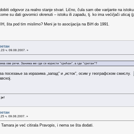
dobiti odgovor za realno stanje stvari. Lično, čula sam obe varijante na isto
e su dati govornici okrenuti – istoku ili zapadu, tj. ko ima veći/jači uticaj (polit
, šta pod tim mislimo? Meni je to asocijacija na BiH do 1991.
ретан
23 ч. 09.08.2007. »
ика ове речи. Занима ме где се користи "срећан", а где "сретан"?
ева посезање за изразима „запад“ и „исток“, осим у географском смислу.
авској.
је!
ретан
25 ч. 09.08.2007. »
 Tamara je već citirala Pravopis, i nema se šta dodati.