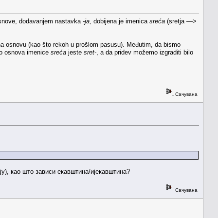
 osnove, dodavanjem nastavka
-ja
, dobijena je imenica
sreća
(sretja —>
a osnovu (kao što rekoh u prošlom pasusu). Međutim, da bismo
ako osnova imenice
sreća
jeste
sret-
, a da pridev možemo izgraditi bilo
Сачувана
ју), као што зависи екавштина/ијекавштина?
Сачувана