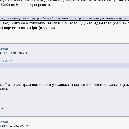
аци и Хрвати. Не постоје дијалекти у Босни и Херцеговини који су сам
 Срба из Босне једно је исто.
ам у босанској Википедији реч "ćešće". Због тога што си рекао, могу ли да закључим да то
уцању. Иако се у говорном језику ч и ћ често чују као један глас (сличан
) није исто што и ђак (= ученик).
ретан
.01 ч. 11.08.2007. »
.08.2007.
тан“ и то сматрам погрешним у екавској варијанти књижевног српског јези
ешће.
је!
ретан
.15 ч. 12.08.2007. »