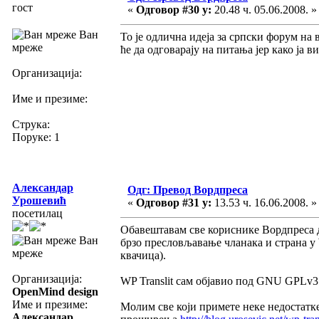
гост
«
Одговор #30 у:
20.48 ч. 05.06.2008. »
Ван
То је одлична идеја за српски форум на 
мреже
ће да одговарају на питања јер како ја 
Организација:
Име и презиме:
Струка:
Поруке: 1
Александар
Одг: Превод Вордпреса
Урошевић
«
Одговор #31 у:
13.53 ч. 16.06.2008. »
посетилац
Обавештавам све кориснике Вордпреса 
Ван
брзо пресловљавање чланака и страна у
мреже
квачица).
Организација:
WP Translit сам објавио под GNU GPLv3
OpenMind design
Име и презиме:
Молим све који примете неке недостатке
Александар