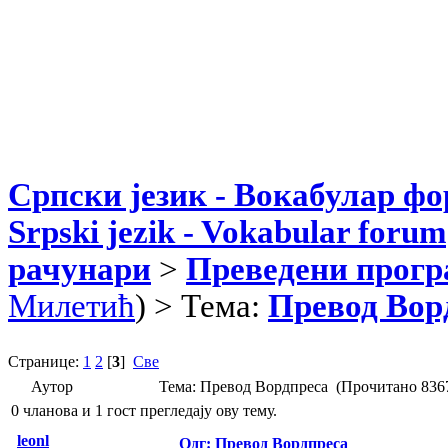
Српски језик - Вокабулар ф
Srpski jezik - Vokabular forum
рачунари
>
Преведени прог
Милетић
) > Тема:
Превод Вор
Странице:
1
2
[
3
]
Све
Аутор
Тема: Превод Вордпреса (Прочитано 8367
0 чланова и 1 гост прегледају ову тему.
leonl
Одг: Превод Вордпреса