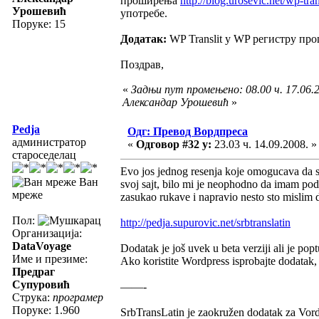
проширења
http://blog.urosevic.net/wp-tran
Урошевић
употребе.
Поруке: 15
Додатак:
WP Translit у WP регистру пр
Поздрав,
«
Задњи пут промењено: 08.00 ч. 17.06.2
Александар Урошевић
»
Pedja
Одг: Превод Вордпреса
администратор
«
Одговор #32 у:
23.03 ч. 14.09.2008. »
староседелац
Evo jos jednog resenja koje omogucava da s
Ван
svoj sajt, bilo mi je neophodno da imam podr
мреже
zasukao rukave i napravio nesto sto mislim 
Пол:
http://pedja.supurovic.net/srbtranslatin
Организација:
DataVoyage
Dodatak je još uvek u beta verziji ali je po
Име и презиме:
Ako koristite Wordpress isprobajte dodatak, 
Предраг
Супуровић
——-
Струка:
програмер
Поруке: 1.960
SrbTransLatin je zaokružen dodatak za Vord