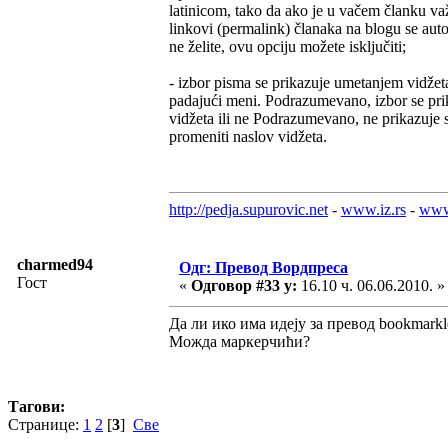
latinicom, tako da ako je u vačem članku važn
linkovi (permalink) članaka na blogu se automa
ne želite, ovu opciju možete isključiti;
- izbor pisma se prikazuje umetanjem vidžeta 
padajući meni. Podrazumevano, izbor se prika
vidžeta ili ne Podrazumevano, ne prikazuje se
promeniti naslov vidžeta.
http://pedja.supurovic.net
-
www.iz.rs
-
www
charmed94
Одг: Превод Вордпреса
Гост
«
Одговор #33 у:
16.10 ч. 06.06.2010. »
Да ли ико има идеју за превод bookmarkl
Можда маркерчићи?
Тагови:
Странице:
1
2
[
3
]
Све