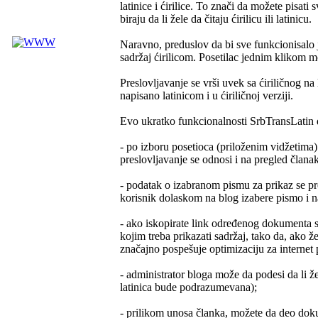
latinice i ćirilice. To znači da možete pisat
biraju da li žele da čitaju ćirilicu ili latinicu.
Naravno, preduslov da bi sve funkcionisalo je
sadržaj ćirilicom. Posetilac jednim klikom m
Preslovljavanje se vrši uvek sa ćiriličnog na
napisano latinicom i u ćiriličnoj verziji.
Evo ukratko funkcionalnosti SrbTransLatin 
- po izboru posetioca (priloženim vidžetima) 
preslovljavanje se odnosi i na pregled člana
- podatak o izabranom pismu za prikaz se pr
korisnik dolaskom na blog izabere pismo i n
- ako iskopirate link određenog dokumenta sa
kojim treba prikazati sadržaj, tako da, ako 
značajno pospešuje optimizaciju za internet
- administrator bloga može da podesi da li ž
latinica bude podrazumevana);
- prilikom unosa članka, možete da deo dokum