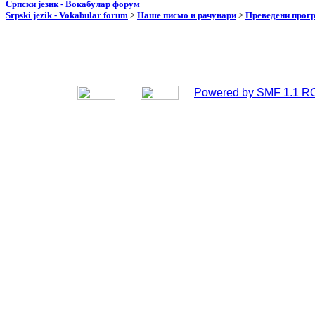
Српски језик - Вокабулар форум
Srpski jezik - Vokabular forum
>
Наше писмо и рачунари
>
Преведени прог
Powered by SMF 1.1 R