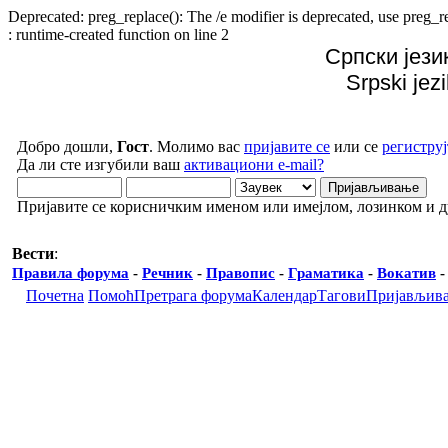
Deprecated: preg_replace(): The /e modifier is deprecated, use preg
: runtime-created function on line 2
Српски јези
Srpski jez
Добро дошли,
Гост
. Молимо вас
пријавите се
или се
региструј
Да ли сте изгубили ваш
активациони e-mail?
Пријавите се корисничким именом или имејлом, лозинком и 
Вести
:
Правила форума
-
Речник
-
Правопис
-
Граматика
-
Вокатив
Почетна
Помоћ
Претрага форума
Календар
Тагови
Пријављив