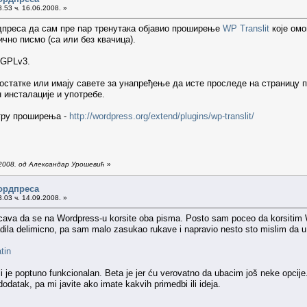
.53 ч. 16.06.2008. »
преса да сам пре пар тренутака објавио проширење
WP Translit
које омо
чно писмо (са или без квачица).
 GPLv3.
достатке или имају савете за унапређење да исте проследе на страниц
н инсталације и употребе.
тру проширења -
http://wordpress.org/extend/plugins/wp-translit/
.2008. од Александар Урошевић
»
ордпреса
.03 ч. 14.09.2008. »
cava da se na Wordpress-u korsite oba pisma. Posto sam poceo da korsitim 
adila delimicno, pa sam malo zasukao rukave i napravio nesto sto mislim da u
tin
li je poptuno funkcionalan. Beta je jer ću verovatno da ubacim još neke opcije
odatak, pa mi javite ako imate kakvih primedbi ili ideja.