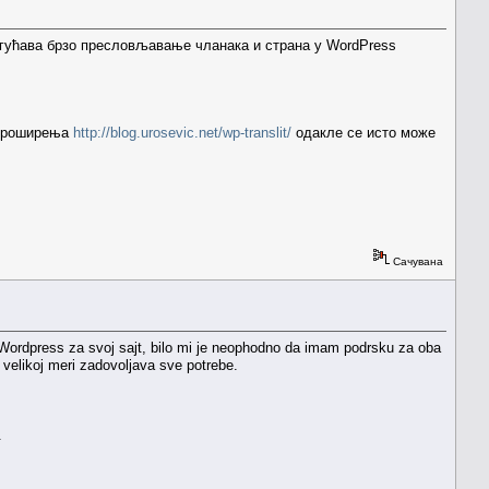
гућава брзо пресловљавање чланака и страна у WordPress
у проширења
http://blog.urosevic.net/wp-translit/
одакле се исто може
Сачувана
Wordpress za svoj sajt, bilo mi je neophodno da imam podrsku za oba
 velikoj meri zadovoljava sve potrebe.
.