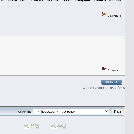
Сачувана
Сачувана
ШТАМПАЈ
« претходне
следеће »
Скочи на: