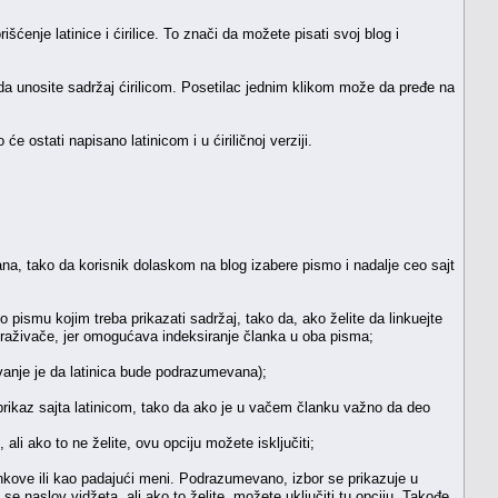
enje latinice i ćirilice. To znači da možete pisati svoj blog i
i da unosite sadržaj ćirilicom. Posetilac jednim klikom može da pređe na
e ostati napisano latinicom i u ćiriličnoj verziji.
ana, tako da korisnik dolaskom na blog izabere pismo i nadalje ceo sajt
o pismu kojim treba prikazati sadržaj, tako da, ako želite da linkuejte
raživače, jer omogućava indeksiranje članka u oba pisma;
avanje je da latinica bude podrazumevana);
prikaz sajta latinicom, tako da ako je u vačem članku važno da deo
 ali ako to ne želite, ovu opciju možete isključiti;
inkove ili kao padajući meni. Podrazumevano, izbor se prikazuje u
se naslov vidžeta, ali ako to želite, možete uključiti tu opciju. Takođe