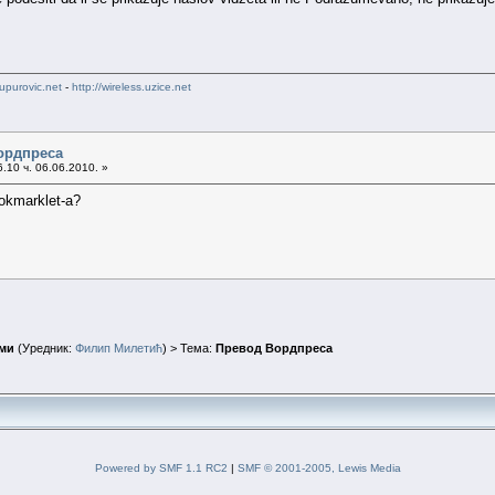
upurovic.net
-
http://wireless.uzice.net
ордпреса
.10 ч. 06.06.2010. »
okmarklet-а?
ми
(Уредник:
Филип Милетић
) > Тема:
Превод Вордпреса
Powered by SMF 1.1 RC2
|
SMF © 2001-2005, Lewis Media