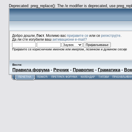
Deprecated: preg_replace(): The /e modifier is deprecated, use preg_re
Добро дошли,
Гост
. Молимо вас
пријавите се
или се
региструјте
.
Да ли сте изгубили ваш
активациони e-mail?
Пријавите се корисничким именом или имејлом, лозинком и дужином сесије
Вести
:
Правила форума
-
Речник
-
Правопис
-
Граматика
-
Вок
ПОЧЕТНА
ПОМОЋ
ПРЕТРАГА ФОРУМА
КАЛЕНДАР
ТАГОВИ
ПРИЈАВЉИВА