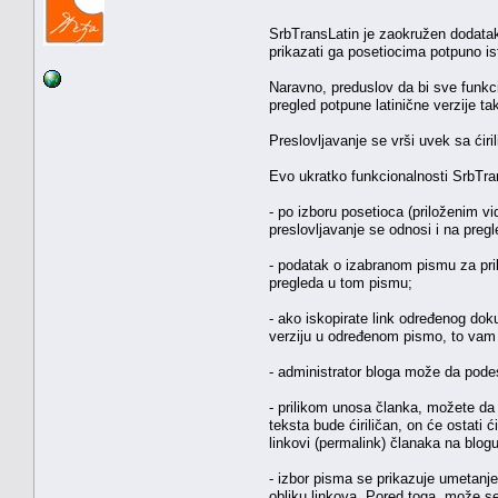
SrbTransLatin je zaokružen dodatak 
prikazati ga posetiocima potpuno isto
Naravno, preduslov da bi sve funkcio
pregled potpune latinične verzije ta
Preslovljavanje se vrši uvek sa ćiril
Evo ukratko funkcionalnosti SrbTra
- po izboru posetioca (priloženim vid
preslovljavanje se odnosi i na preg
- podatak o izabranom pismu za prik
pregleda u tom pismu;
- ako iskopirate link određenog doku
verziju u određenom pismo, to vam 
- administrator bloga može da podes
- prilikom unosa članka, možete da 
teksta bude ćiriličan, on će ostati ć
linkovi (permalink) članaka na blogu 
- izbor pisma se prikazuje umetanje
obliku linkova. Pored toga, može se 