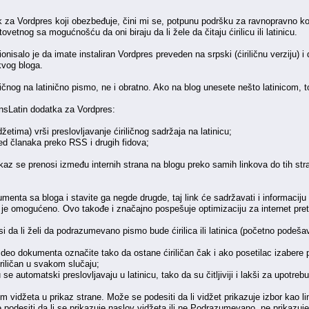
za Vordpres koji obezbeđuje, čini mi se, potpunu podršku za ravnopravno korišć
vetnog sa mogućnošću da oni biraju da li žele da čitaju ćirilicu ili latinicu.
nisalo je da imate instaliran Vordpres preveden na srpski (ćiriličnu verziju) 
kvog bloga.
ičnog na latinično pismo, ne i obratno. Ako na blog unesete nešto latinicom, to ć
nsLatin dodatka za Vordpres:
žetima) vrši preslovljavanje ćiriličnog sadržaja na latinicu;
led članaka preko RSS i drugih fidova;
az se prenosi između internih strana na blogu preko samih linkova do tih str
menta sa bloga i stavite ga negde drugde, taj link će sadržavati i informaciju 
je omogućeno. Ovo takođe i značajno pospešuje optimizaciju za internet pret
i da li želi da podrazumevano pismo bude ćirilica ili latinica (početno podeš
deo dokumenta označite tako da ostane ćiriličan čak i ako posetilac izabere 
iriličan u svakom slučaju;
se automatski preslovljavaju u latinicu, tako da su čitljiviji i lakši za upotrebu,
m vidžeta u prikaz strane. Može se podesiti da li vidžet prikazuje izbor kao l
podesiti da li se prikazuje naslov vidžeta ili ne Podrazumevano, ne prikazuje 