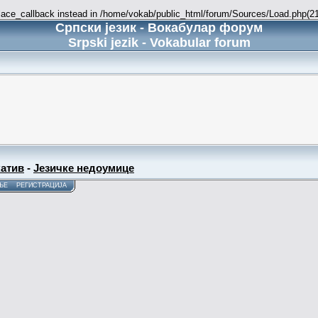
place_callback instead in /home/vokab/public_html/forum/Sources/Load.php(216
Српски језик - Вокабулар форум
Srpski jezik - Vokabular forum
атив
-
Језичке недоумице
ЊЕ
РЕГИСТРАЦИЈА