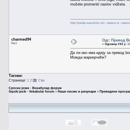
možete promeniti naslov vidžeta.
http://pedja.supurovic.net
-
www.iz.rs
-
www.s
charmed94
Одг: Превод В
Гост
«
Одговор #33 у:
16
Да ли ико има идеју за превод bo
Можда маркерчићи?
Тагови:
Странице:
1
2
[
3
]
Све
Српски језик - Вокабулар форум
Srpski jezik - Vokabular forum
>
Наше писмо и рачунари
>
Преведени програ