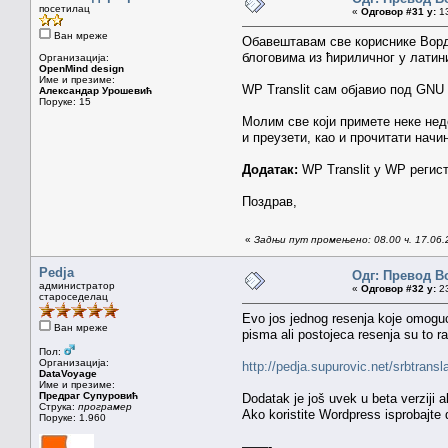
посетилац
«
Одговор #31 у:
13
Ван мреже
Обавештавам све кориснике Ворд
блоговима из ћириличног у латини
Организација:
OpenMind design
Име и презиме:
WP Translit сам објавио под GNU
Александар Урошевић
Поруке: 15
Молим све који примете неке не
и преузети, као и прочитати начи
Додатак:
WP Translit у WP регис
Поздрав,
«
Задњи пут промењено: 08.00 ч. 17.06
Pedja
Одг: Превод В
администратор
«
Одговор #32 у:
23
староседелац
Evo jos jednog resenja koje omogu
Ван мреже
pisma ali postojeca resenja su to r
Пол:
Организација:
http://pedja.supurovic.net/srbtransla
DataVoyage
Име и презиме:
Предраг Супуровић
Dodatak je još uvek u beta verziji a
Струка:
програмер
Ako koristite Wordpress isprobajte d
Поруке: 1.960
——-