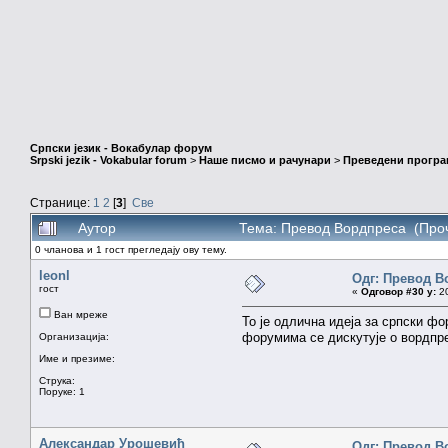
Српски језик - Вокабулар форум
Srpski jezik - Vokabular forum
>
Наше писмо и рачунари
>
Преведени програ
Странице:
1
2
[
3
]
Све
Аутор
Тема: Превод Вордпреса (Проч
0 чланова и 1 гост прегледају ову тему.
leonl
Одг: Превод В
гост
«
Одговор #30 у:
20
Ван мреже
То је одлична идеја за српски фо
форумима се дискутује о вордпр
Организација:
Име и презиме:
Струка:
Поруке: 1
Александар Урошевић
Одг: Превод В