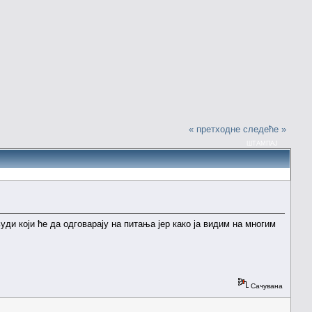
« претходне
следеће »
ШТАМПАЈ
ди који ће да одговарају на питања јер како ја видим на многим
Сачувана