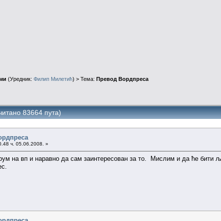
ми
(Уредник:
Филип Милетић
) > Тема:
Превод Вордпреса
итано 83664 пута)
ордпреса
.48 ч. 05.06.2008. »
рум на вп и наравно да сам заинтересован за то. Мислим и да ће бити љу
ес.
ордпреса