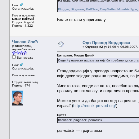
На крају, како писати имена других блог платформи:
Пол:
Организација:
Blogger
,
Blogware
,
DotClear
,
GreyMatter
,
Movable Type
,
Име и презиме:
Đorđe Božović
Боље остави у оригиналу.
Струка:
lingvist
Поруке: 4.322
Часлав Илић
Одг: Превод Вордпреса
језикословац
«
Одговор #2 у:
16.06 ч. 06.08.2007.
одомаћен члан
Цитирано: Милан Динић
Ван мреже
Овде ћу навести изразе за које би требало да се стан
Пол:
Организација:
Стандардизација у преводу напросто не бив
Име и презиме:
које дуже заједно ради на преводима, па ј
Струка:
машинац
Уместо тога, сведе се на то, посебно ко 
Поруке: 474
правилу не поклапају, и онда лично прелом
Можеш увек и да бациш поглед на речник 
израза“ (
http://recnik.prevod.org/
).
Цитат
trackback, pingback, permalink
permalink
— трајна веза