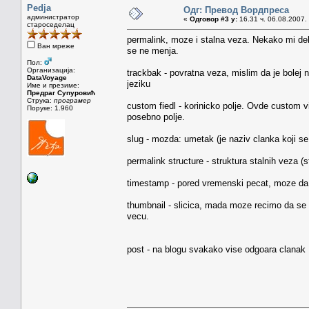
Pedja
Одг: Превод Вордпреса
администратор
«
Одговор #3 у:
16.31 ч. 06.08.2007.
староседелац
permalink, moze i stalna veza. Nekako mi delu
Ван мреже
se ne menja.
Пол:
Организација:
trackbak - povratna veza, mislim da je bolej n
DataVoyage
jeziku
Име и презиме:
Предраг Супуровић
Струка:
програмер
custom fiedl - korinicko polje. Ovde custom 
Поруке: 1.960
posebno polje.
slug - mozda: umetak (je naziv clanka koji 
permalink structure - struktura stalnih veza 
timestamp - pored vremenski pecat, moze da 
thumbnail - slicica, mada moze recimo da se u
vecu.
post - na blogu svakako vise odgoara clanak