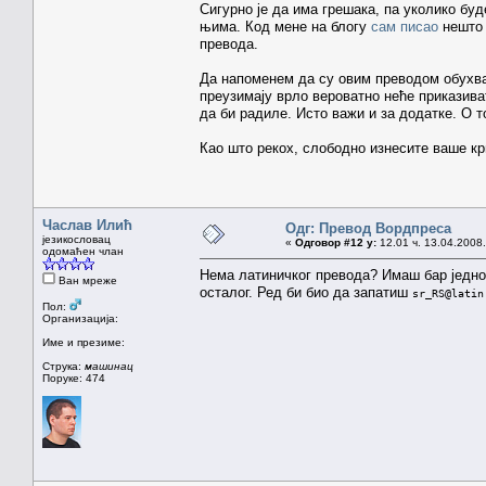
Сигурно је да има грешака, па уколико буд
њима. Код мене на блогу
сам писао
нешто 
превода.
Да напоменем да су овим преводом обухва
преузимају врло вероватно неће приказива
да би радиле. Исто важи и за додатке. О 
Као што рекох, слободно изнесите ваше кр
Часлав Илић
Одг: Превод Вордпреса
језикословац
«
Одговор #12 у:
12.01 ч. 13.04.2008.
одомаћен члан
Нема латиничког превода? Имаш бар једно
Ван мреже
осталог. Ред би био да запатиш
sr_RS@latin
Пол:
Организација:
Име и презиме:
Струка:
машинац
Поруке: 474