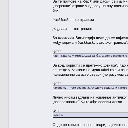
За те појмове на
-back
или
back-
, свиђа ми
„погрешне“ стране у односу на ону очекив
бих:
trackback
— контравеза
pingback
— контрапинг
За
trackback
Википедија вели да се најче
међу којима и
trackback
. Зато „контравеза“
Цитат
tag – када се употребљава за кôд, а друго важније ј
За кôд, користи се претежно „ознака“. Као 
се негде у близини не мува
label
које и озн
наизменично за исте ствари (не разумем се
Цитат
taxonomy – исто везано за следеће издање и тагове
Лично нисам гадљив на кованице античког п
„разврставање“ би такође сасвим легло.
Цитат
sidebar
Овде се користе разне ствари, највише вол