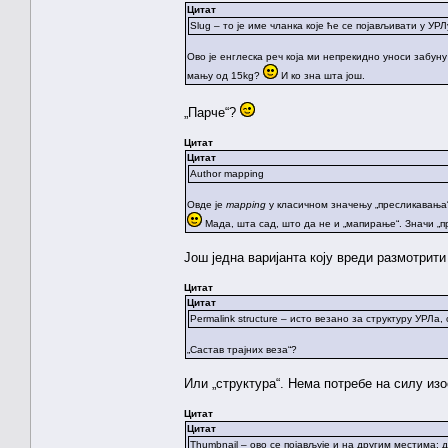
Цитат
Slug – то је име чланка које ће се појављивати у УРЛу 
Ово је енглеска реч која ми непрекидно уноси забуну
мању од 15kg?
И ко зна шта још.
„Парче“?
Цитат
Цитат
Author mapping
Овде је
mapping
у класичном значењу „пресликавања“
Мада, шта сад, што да не и „мапирање“. Значи „
Још једна варијанта коју вреди размотрити
Цитат
Цитат
Permalink structure – исто везано за структуру УРЛа, 
„Састав трајних веза“?
Или „структура“. Нема потребе на силу из
Цитат
Цитат
Thumbnail – ово се појављује и на другим местима: 