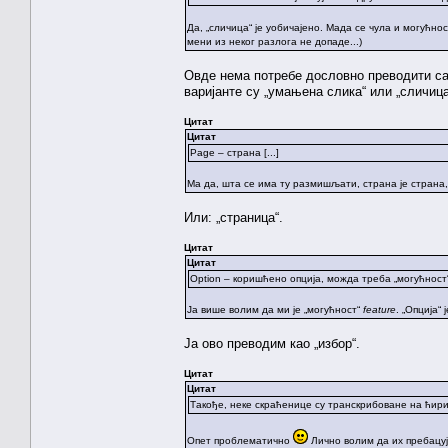
Да, „сличица“ је уобичајено. Мада се чула и могућно
мени из неког разлога не допаде...)
Овде нема потребе дословно преводити са 
варијанте су „умањена слика“ или „сличица
Цитат
Цитат
Page – страна [...]
Ма да, шта се има ту размишљати, страна је страна,
Или: „страница“.
Цитат
Цитат
Option – коришћено опција, можда треба „могућност
Ја више волим да ми је „могућност“
feature
. „Опција“
Ја ово преводим као „избор“.
Цитат
Цитат
Такође, неке скраћенице су транскрибоване на ћири
Опет проблематично
Лично волим да их пребацуј