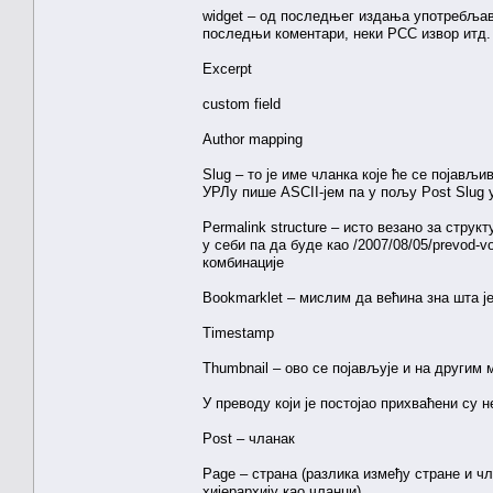
widget – од последњег издања употребљава
последњи коментари, неки РСС извор итд.
Excerpt
custom field
Author mapping
Slug – то је име чланка које ће се појављ
УРЛу пише ASCII-јем па у пољу Post Slug у
Permalink structure – исто везано за стру
у себи па да буде као /2007/08/05/prevod-vo
комбинације
Bookmarklet – мислим да већина зна шта ј
Timestamp
Thumbnail – ово се појављује и на другим 
У преводу који је постојао прихваћени су 
Post – чланак
Page – страна (разлика између стране и чл
хијерархију као чланци)