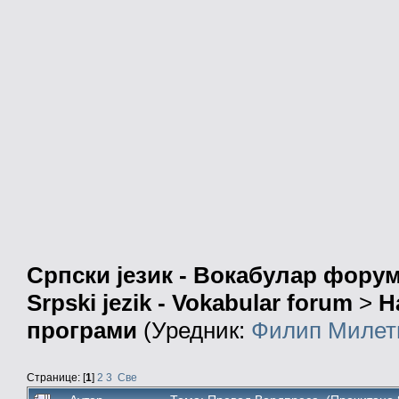
Српски језик - Вокабулар фору
Srpski jezik - Vokabular forum
>
Н
програми
(Уредник:
Филип Милет
Странице: [
1
]
2
3
Све