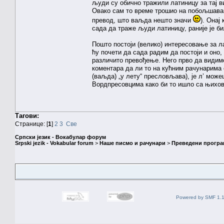
људи су обично тражили латиницу за тај 
Овако сам то време трошио на побољшава
превод, што ваљда нешто значи
). Онај
сада да траже људи латиницу, раније је б
Пошто постоји (велико) интересовање за л
ћу почети да сада радим да постоји и оно
различито превођење. Него прво да видимо
коментара да ли то на кућним рачунарима 
(ваљда) „у лету“ пресловљава), је л’ мож
Вордпресовцима како би то ишло са њихов
Тагови:
Странице: [
1
]
2
3
Све
Српски језик - Вокабулар форум
Srpski jezik - Vokabular forum
>
Наше писмо и рачунари
>
Преведени програ
Powered by SMF 1.