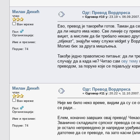
Милан Динић
Одг: Превод Вордпреса
члан
«
Одговор #10 у:
23.19 ч. 06.09.2007.
Ван мреже
Ево, превод је такорећи готов. Таман да 
да ли нешто има ново. Све линије су преве
Пол:
Организација:
виџет, а мислим да би требало некако друг
„објекат“, знајући чему служи widget у Во
Име и презиме:
Молио бих за друга мишљења.
Поруке: 74
Такође једно правописно питање: да ли тр
случају да а када не? Читао сам
ову тему
преводом, за поруке које се појављују кор
Милан Динић
Одг: Превод Вордпреса
члан
«
Одговор #11 у:
20.22 ч. 11.10.2007.
Ван мреже
Није ме било неко време, видим да су се
се ради...
Пол:
Организација:
Елем, коначно заврших овај превод! Чекао
Име и презиме:
Званично складиште српског превода се н
Поруке: 74
је остало непреведено је напредни уређива
датотеке да се преводе, па зато касни (али