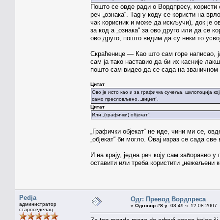
Пошто се овде ради о Вордпресу, користи се
реч „ознака“. Tag у коду се користи на вр
чак корисник и може да искључи), док је о
за код а „ознака“ за ово друго или да се к
ово друго, пошто видим да су неки то усво
Скраћенице — Као што сам горе написао, ј
сам ја тако наставио да би их касније лак
пошто сам видео да се сада на званичном 
Цитат
Ово је исто као и за графичка сучеља, шклопоција ко
само пресловљено, „виџет“.
Цитат
Или „(графички) објекат“.
„Графички објекат“ не иде, чини ми се, овд
„објекат“ би могло. Овај израз се сада све
И на крају, једна реч коју сам заборавио у
оставити или треба користити „нежељени к
Pedja
Одг: Превод Вордпреса
администратор
«
Одговор #8 у:
08.49 ч. 12.08.2007.
староседелац