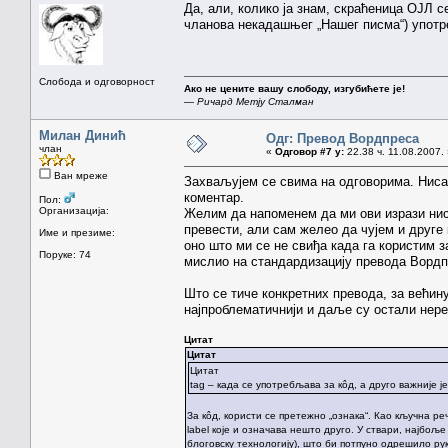
Да, али, колико ја знам, скраћеница ОЈЛ се
чланова некадашњег „Нашег писма“) употре
Слобода и одговорност
Ако не цените вашу слободу, изгубићете је!
—
Ричард Метју Сталман
Милан Динић
Одг: Превод Вордпреса
члан
«
Одговор #7 у:
22.38 ч. 11.08.2007.
Ван мреже
Захваљујем се свима на одговорима. Ниса
коментар.
Пол:
Организација:
Желим да напоменем да ми ови изрази нису
превести, али сам желео да чујем и друге 
Име и презиме:
оно што ми се не свиђа када га користим з
Поруке: 74
мислио на стандардизацију превода Вордп
Што се тиче конкретних превода, за већину
најпроблематичнији и даље су остали нер
Цитат
Цитат
Цитат
tag – када се употребљава за кôд, а друго важније ј
За кôд, користи се претежно „ознака“. Као кључна реч
label које и означава нешто друго. У ствари, најбољ
блоговску технологију), што би потпуно одрешило руке