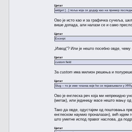
Цитат
widget [...] поља која се додају као на пример посл
Ово је исто као и за графичка сучеља, шкл
више допада, али налази се и само пресло
Цитат
Excerpt
„Извод“? Или је нешто посебно овде, чему
Цитат
custom field
За
custom
има милион решења и полурешењ
Цитат
Slug – то је име чланка које ће се појављивати у УРЛу 
Ово је енглеска реч која ми непрекидно ун
(метак), или јединицу масе нешто мању од 
Тако да овде, одустајем од поштовања прв
енглеском наумио проналазач), већ идем го
што уметне испод правог наслова, да под
Цитат