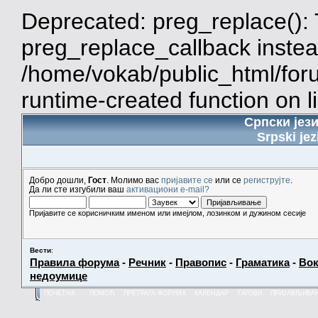
Deprecated: preg_replace(): 
preg_replace_callback instea
/home/vokab/public_html/for
runtime-created function on l
Српски јез
Srpski jez
Добро дошли,
Гост
. Молимо вас
пријавите се
или се
региструјте
.
Да ли сте изгубили ваш
активациони e-mail?
Пријавите се корисничким именом или имејлом, лозинком и дужином сесије
Вести
:
Правила форума
-
Речник
-
Правопис
-
Граматика
-
Вок
недоумице
ПОЧЕТНА
ПОМОЋ
ПРЕТРАГА ФОРУМА
КАЛЕНДАР
ТАГОВИ
ПРИЈАВЉИВА