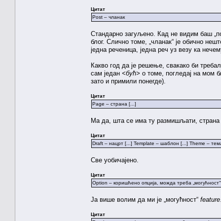
Цитат
Post – чланак
Стандарно загуљено. Кад не видим баш „пос
блог. Слично томе, „чланак“ је обично неш
једна реченица, једна реч уз везу ка нечем
Какво год да је решење, свакако би требал
сам један
<бућ>
о томе, погледај на мом б
зато и примили понегде).
Цитат
Page – страна [...]
Ма да, шта се има ту размишљати, страна ј
Цитат
Draft – нацрт [...] Template – шаблон [...] Theme – тем
Све уобичајено.
Цитат
Option – коришћено опција, можда треба „могућност“
Ја више волим да ми је „могућност“
feature
Цитат