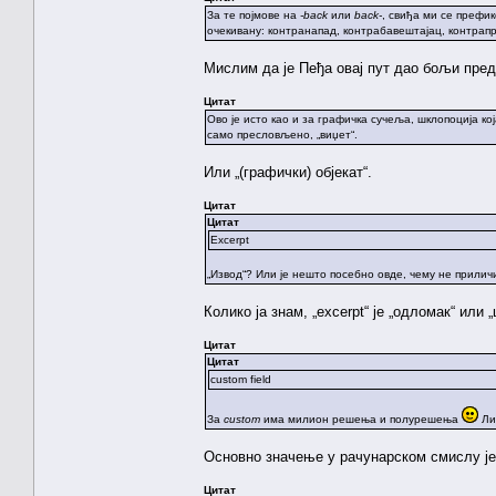
За те појмове на
-back
или
back-
, свиђа ми се префик
очекивану: контранапад, контрабавештајац, контрапр
Мислим да је Пеђа овај пут дао бољи предло
Цитат
Ово је исто као и за графичка сучеља, шклопоција ко
само пресловљено, „виџет“.
Или „(графички) објекат“.
Цитат
Цитат
Excerpt
„Извод“? Или је нешто посебно овде, чему не прили
Колико ја знам, „excerpt“ је „одломак“ или „
Цитат
Цитат
custom field
За
custom
има милион решења и полурешења
Ли
Основно значење у рачунарском смислу је 
Цитат