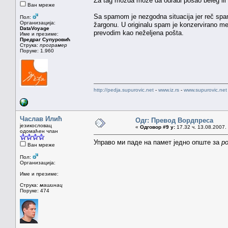
Za tag mozda moze da odradi posao beleg ili 
Ван мреже
Sa spamom je nezgodna situacija jer reč spa
Пол:
Организација:
žargonu. U originalu spam je konzervirano m
DataVoyage
prevodim kao neželjena pošta.
Име и презиме:
Предраг Супуровић
Струка:
програмер
Поруке: 1.960
http://pedja.supurovic.net
-
www.iz.rs
-
www.supurovic.net
Часлав Илић
Одг: Превод Вордпреса
језикословац
«
Одговор #9 у:
17.32 ч. 13.08.2007.
одомаћен члан
Управо ми паде на памет једно опште за
po
Ван мреже
Пол:
Организација:
Име и презиме:
Струка:
машинац
Поруке: 474