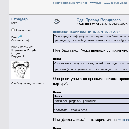
http://pedja.supurovic.net
-
www.iz.rs
-
www.supurovic.net
Страјдер
Одг: Превод Вордпреса
гост
«
Одговор #4 у:
21.33 ч. 06.08.2007.
Ван мреже
Цитирано: Часлав Илић на 16.06 ч. 06.08.2007.
Стандардизација у преводу напросто не бива, ни у св
Пол:
Организација:
преводима, па је већ усвојило неке изразе између се
Име и презиме:
Није баш тако. Руски преводи су прилично
Страхиња Радић
Струка:
Поруке: 9
Цитат
Уместо тога, сведе се на то, посебно ко ради мање-
преломи (или се ужасне метежа, па одустане од по
Ово је ситуација са српским језиком, прец
партије“.
Слобода и одговорност
Цитат
Цитат
trackback, pingback, permalink
permalink
— трајна веза
Или „фиксна веза“, што користим на
мом в
Цитат