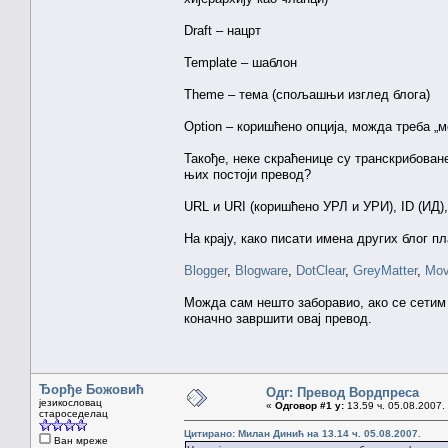
Draft – нацрт
Template – шаблон
Theme – тема (спољашњи изглед блога)
Option – коришћено опција, можда треба „м
Такође, неке скраћенице су транскрибоване
њих постоји превод?
URL и URI (коришћено УРЛ и УРИ), ID (ИД),
На крају, како писати имена других блог 
Blogger
,
Blogware
,
DotClear
,
GreyMatter
,
Mov
Можда сам нешто заборавио, ако се сетим 
коначно завршити овај превод.
Ђорђе Божовић
Одг: Превод Вордпреса
језикословац
«
Одговор #1 у:
13.59 ч. 05.08.2007.
староседелац
Цитирано: Милан Динић на 13.14 ч. 05.08.2007.
Ван мреже