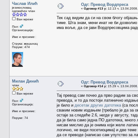
Часлав Илић
Одг: Превод Вордпреса
језикословац
«
Одговор #13 у:
12.13 ч. 13.04.2008.
одомаћен члан
Тек сад видим да си на свом блогу објаш
Ван мреже
тиме. Шта знам, мени инат не би дозволио 
Пол:
има воље, да се јави Вордпресовцима рад
Организација:
Име и презиме:
Струка:
машинац
Поруке: 474
Милан Динић
Одг: Превод Вордпреса
члан
«
Одговор #14 у:
15.29 ч. 13.04.2008.
Ван мреже
Тај превод сам почео да прво радим за сво
превода, и то да постоји латинично издање
Пол:
Организација:
је било и
десетак других датотека
(са посл
сваким новим издањем (требало је да за о
Име и презиме:
остаје за следеће 2.6, негде у августу, та
Поруке: 74
да је била само једна ПО датотека, много
нисам мислио да је онима који желе латини
логично, не види посетиоцима) и две теме к
да се преводе (написао сам упутство за ла