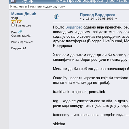
Аутор
Тема: Превод Вордпреса (Прочитано 
0 чланова и 1 гост прегледају ову тему.
Милан Динић
Превод Вордпреса
члан
«
у:
13.14 ч. 05.08.2007. »
Ван мреже
Пошто
Вордпрес
одавно није превођен, ре
последњим издањем .pot датотеке коју с
Пол:
Организација:
сада је остало стотинак непреведених изра
других платформи (Blogger, LiveJournal, M
Име и презиме:
Вордпреса.
Поруке: 74
Хтео сам да питам овде да ли би могли у 
специфични за Вордпрес (али и неких друг
Мислим да би требало да ова апликација б
Овде ћу навести изразе за које би требало
познати па мислим да не треба):
trackback, pingback, permalink
tag – када се употребљава за кôд, а друг
речи које описују текст (као што је у употре
taxonomy – исто везано за следеће издање
sidebar