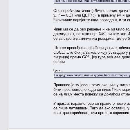
Такође, неке скраћенице су транскрибоване на ћирил
Опет проблематично :) Лично волим да их 
у...“ — СЕТ или ЦЕТ? :), а примећујем и д
ћириличне варијанте (кад погледаш, и ти си
Чини ми се да ово решење и не би било тол
доследност, па тако нпр.
XML
пишем као 
се за строго-латиничним језицима, где се 
Што се превођења скраћеница тиче, обично
OSCE
, што бих ја за мало коју устврдио 
лиценца) према
GPL
, јер гура већ две де
сфери.
Цитат
На крају, како писати имена других блог платформи:
Правопис је ту јасан, осим ако није у пит
бити пресловљено када се пише ћирилицом.
се на лицу места повежу са домаћом стра
У пракси, наравно, ово се правило често 
се пише латиницом. Тако да ако оставиш у о
ипак транскрибовао, тим пре што корисник 