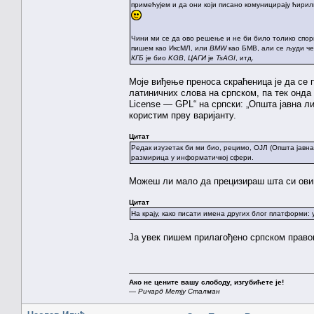
примећујем и да они који писано комуницирају ћирил
Чини ми се да ово решење и не би било толико спорн
пишем као ИксМЛ, или
BMW
као БМВ, али се људи чес
КГБ
је био
KGB
,
ЦАГИ
је
TsAGI
, итд.
Моје виђење преноса скраћеница је да се
латиничних слова на српском, па тек онда 
License — GPL“ на српски: „Општа јавна л
користим прву варијанту.
Цитат
Редак изузетак би ми био, рецимо, ОЈЛ (Општа јавн
размирица у информатичкој сфери.
Можеш ли мало да прецизираш шта си ов
Цитат
На крају, како писати имена других блог платформи:
Ја увек пишем прилагођено српском правопи
Ако не цените вашу слободу, изгубићете је!
—
Ричард Метју Сталман