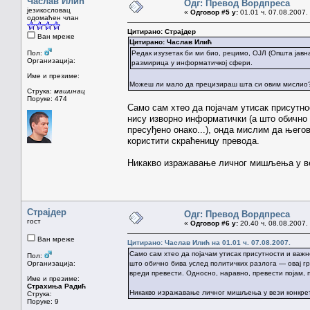
Часлав Илић
Одг: Превод Вордпреса
језикословац
«
Одговор #5 у:
01.01 ч. 07.08.2007.
одомаћен члан
Цитирано: Страјдер
Ван мреже
Цитирано: Часлав Илић
Пол:
Редак изузетак би ми био, рецимо, ОЈЛ (Општа јавна
Организација:
размирица у информатичкој сфери.
Име и презиме:
Можеш ли мало да прецизираш шта си овим мислио
Струка:
машинац
Поруке: 474
Само сам хтео да појачам утисак присутнос
нису изворно информатички (а што обично 
пресуђено онако...), онда мислим да њего
користити скраћеницу превода.
Никакво изражавање личног мишљења у вез
Страјдер
Одг: Превод Вордпреса
гост
«
Одговор #6 у:
20.40 ч. 08.08.2007.
Ван мреже
Цитирано: Часлав Илић на 01.01 ч. 07.08.2007.
Само сам хтео да појачам утисак присутности и важно
Пол:
Организација:
што обично бива услед политичких разлога — овај гр
вреди превести. Односно, наравно, превести појам, 
Име и презиме:
Страхиња Радић
Никакво изражавање личног мишљења у вези конкрет
Струка:
Поруке: 9