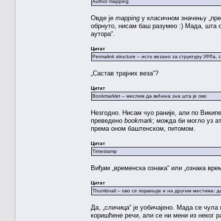
Author mapping
Овде је
mapping
у класичном значењу „прес
обрнуто, нисам баш разумео :) Мада, шта 
аутора“.
Цитат
Permalink structure – исто везано за структуру УРЛа, 
„Састав трајних веза“?
Цитат
Bookmarklet – мислим да већина зна шта је ово
Незгодно. Нисам чуо раније, али по Викип
преведено
bookmark
; можда би могло уз ат
према оном баштенском, питомом.
Цитат
Timestamp
Виђам „временска ознака“ или „ознака врем
Цитат
Thumbnail – ово се појављује и на другим местима: 
Да, „сличица“ је уобичајено. Мада се чула
коришћене речи, али се ни мени из неког ра