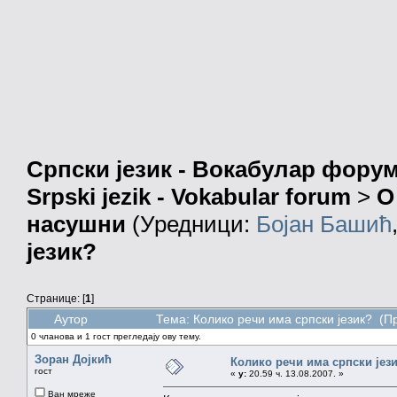
Српски језик - Вокабулар фору
Srpski jezik - Vokabular forum
>
О
насушни
(Уредници:
Бојан Башић
језик?
Странице: [
1
]
Аутор
Тема: Колико речи има српски језик? (П
0 чланова и 1 гост прегледају ову тему.
Зоран Дојкић
Колико речи има српски јез
гост
«
у:
20.59 ч. 13.08.2007. »
Ван мреже