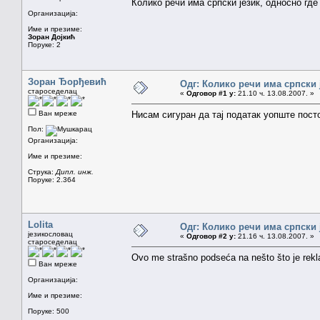
Колико речи има српски језик, односно где
Организација:
Име и презиме:
Зоран Дојкић
Поруке: 2
Зоран Ђорђевић
Одг: Колико речи има српски 
староседелац
«
Одговор #1 у:
21.10 ч. 13.08.2007. »
Ван мреже
Нисам сигуран да тај податак уопште посто
Пол:
Организација:
Име и презиме:
Струка:
Дипл. инж.
Поруке: 2.364
Lolita
Одг: Колико речи има српски 
језикословац
«
Одговор #2 у:
21.16 ч. 13.08.2007. »
староседелац
Ovo me strašno podseća na nešto što je rekla
Ван мреже
Организација:
Име и презиме:
Поруке: 500