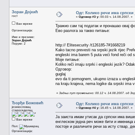
Зоран Дојкић
Одг: Колико речи има српски 
гост
«
Одговор #3 у:
00.03 ч. 14.08.2007. »
Ван мреже
Тражио сам тај податак и пронашао овај ф
Ево разлога за такво питање:
Организација:
Име и презиме:
Зоран Дојкић
Поруке: 2
http:// Elitesecurity /t126185-7#1668219
Kako tacno prevesti na srpski jezik rijec Pre
engleski ima barem 5 puta veći fond reči od 
Моје питање:
Koliko reči imaju srprki i engleski jezik? Oda
Одговор:
guglaj
evo da ti pomognem, ukupno izraza u englesk
na kraju krajeva, nema logike da srpski ima v
«
Задњи пут промењено: 00.12 ч. 14.08.2007. од Зо
Ђорђе Божовић
Одг: Колико речи има српски 
језикословац
«
Одговор #4 у:
16.45 ч. 14.08.2007. »
староседелац
Ја заиста имам утисак да српски има више
Ван мреже
енглеском једна реч може бити и именица 
постоје и различите речи за исту ствар, д
Пол:
Организација: