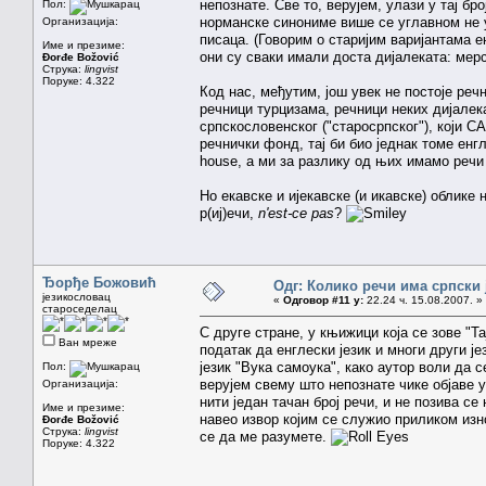
непознате. Све то, верујем, улази у тај бр
Пол:
норманске синониме више се углавном не у
Организација:
писаца. (Говорим о старијим варијантама енг
Име и презиме:
они су сваки имали доста дијалеката: мерс
Đorđe Božović
Струка:
lingvist
Поруке: 4.322
Код нас, међутим, још увек не постоје реч
речници турцизама, речници неких дијалек
српскословенског ("старосрпског"), који СА
речнички фонд, тај би био једнак томе енгл
house, а ми за разлику од њих имамо речи 
Но екавске и ијекавске (и икавске) облике
р(иј)ечи,
n'est-ce pas
?
Ђорђе Божовић
Одг: Колико речи има српски 
језикословац
«
Одговор #11 у:
22.24 ч. 15.08.2007. »
староседелац
С друге стране, у књижици која се зове "
Ван мреже
податак да енглески језик и многи други је
језик "Вука самоука", како аутор воли да с
Пол:
верујем свему што непознате чике објаве
Организација:
нити један тачан број речи, и не позива се
Име и презиме:
навео извор којим се служио приликом изн
Đorđe Božović
Струка:
lingvist
се да ме разумете.
Поруке: 4.322