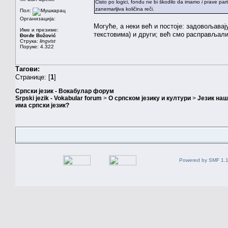
Čisto po logici, fondu ne bi škodilo da imamo
i
prave part
zanemarljiva količina reči.
Пол:
Организација:
Могуће, а неки већ и постоје: задовољавај
Име и презиме:
текстовима) и други; већ смо расправљали
Đorđe Božović
Струка:
lingvist
Поруке: 4.322
Тагови:
Странице: [
1
]
Српски језик - Вокабулар форум
Srpski jezik - Vokabular forum
>
О српском језику и култури
>
Језик на
има српски језик?
Powered by SMF 1.