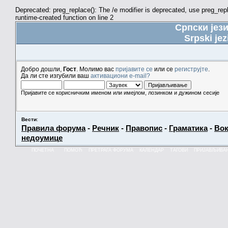
Deprecated: preg_replace(): The /e modifier is deprecated, use preg_re
runtime-created function on line 2
Српски јез
Srpski jez
Добро дошли,
Гост
. Молимо вас
пријавите се
или се
региструјте
.
Да ли сте изгубили ваш
активациони e-mail?
Пријавите се корисничким именом или имејлом, лозинком и дужином сесије
Вести
:
Правила форума
-
Речник
-
Правопис
-
Граматика
-
Вок
недоумице
ПОЧЕТНА
ПОМОЋ
ПРЕТРАГА ФОРУМА
КАЛЕНДАР
ТАГОВИ
ПРИЈАВЉИВА