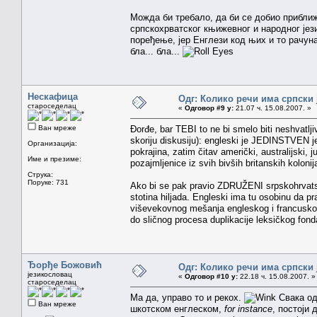
Можда би требало, да би се добио приближа
српскохрватског књижевног и народног јези
поређење, јер Енглези код њих и то рачуна
бла... бла...
Нескафица
Одг: Колико речи има српски 
староседелац
«
Одговор #9 у:
21.07 ч. 15.08.2007. »
Ван мреже
Đorđe, bar TEBI to ne bi smelo biti neshvatlji
skoriju diskusiju): engleski je JEDINSTVEN jez
Организација:
pokrajina, zatim čitav američki, australijski,
Име и презиме:
pozajmljenice iz svih bivših britanskih kolonija
Струка:
Поруке: 731
Ako bi se pak pravio ZDRUŽENI srpskohrvatsk
stotina hiljada. Engleski ima tu osobinu da 
viševekovnog mešanja engleskog i francuskog)
do sličnog procesa duplikacije leksičkog fond
Ђорђе Божовић
Одг: Колико речи има српски 
језикословац
«
Одговор #10 у:
22.18 ч. 15.08.2007. »
староседелац
Ма да, управо то и рекох.
Свака од
Ван мреже
шкотском енглеском,
for instance
, постоји