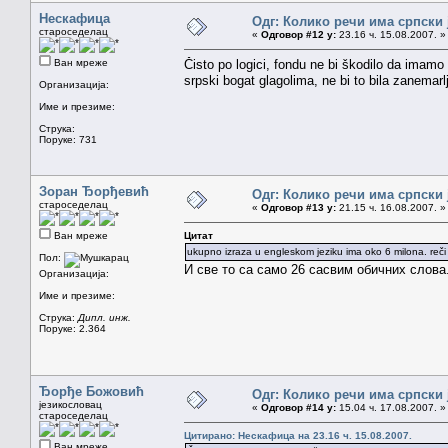
Нескафица
Одг: Колико речи има српски 
староседелац
«
Одговор #12 у:
23.16 ч. 15.08.2007. »
Ван мреже
Čisto po logici, fondu ne bi škodilo da imamo
srpski bogat glagolima, ne bi to bila zanemarlj
Организација:
Име и презиме:
Струка:
Поруке: 731
Зоран Ђорђевић
Одг: Колико речи има српски 
староседелац
«
Одговор #13 у:
21.15 ч. 16.08.2007. »
Ван мреже
Цитат
ukupno izraza u engleskom jeziku ima oko 6 milona. reč
Пол:
И све то са само 26 сасвим обичних слова
Организација:
Име и презиме:
Струка:
Дипл. инж.
Поруке: 2.364
Ђорђе Божовић
Одг: Колико речи има српски 
језикословац
«
Одговор #14 у:
15.04 ч. 17.08.2007. »
староседелац
Цитирано: Нескафица на 23.16 ч. 15.08.2007.
Ван мреже