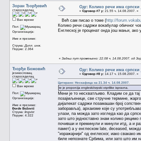
Зоран Ђорђевић
Одг: Колико речи има српски 
староседелац
«
Одговор #7 у:
21.55 ч. 14.08.2007. »
Ван мреже
Већ сам писао о томе (
http://forum.voka
Колико речи садржи вокабулар обичног чов
Пол:
Енглеској је проценат онда још мањи, ако
Организација:
Име и презиме:
Струка:
Дипл. инж.
Поруке: 2.364
«
Задњи пут промењено: 22.08 ч. 14.08.2007. од З
Ђорђе Божовић
Одг: Колико речи има српски 
језикословац
«
Одговор #8 у:
14.17 ч. 15.08.2007. »
староседелац
Цитирано: Нескафица на 21.34 ч. 14.08.2007.
Ван мреже
te je proporcija engleski/srpski otprilike ispravna.
Мени је то несхватљиво. Кладим се да тај 
Пол:
позајмљенице, све стручне термине, жарго
Организација:
дијалекат садржи позамашан број сопствено
Име и презиме:
заборавља), архаизме које су употребљава
Đorđe Božović
Струка:
lingvist
улази, па можда зато изгледа као да српс
Поруке: 4.322
зато што једноставно знам колико рецимо п
почивши и преминули и минули итд, а и рах
памет) а у енглеском late, deceased, можда
"изражајнији" од енглеског, иако свакако и
биле непознате Србима, или зато што им наз