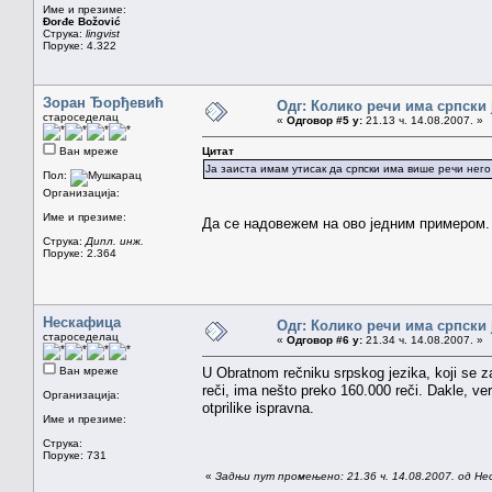
Име и презиме:
Đorđe Božović
Струка:
lingvist
Поруке: 4.322
Зоран Ђорђевић
Одг: Колико речи има српски 
староседелац
«
Одговор #5 у:
21.13 ч. 14.08.2007. »
Ван мреже
Цитат
Ја заиста имам утисак да српски има више речи него
Пол:
Организација:
Име и презиме:
Да се надовежем на ово једним примером. 
Струка:
Дипл. инж.
Поруке: 2.364
Нескафица
Одг: Колико речи има српски 
староседелац
«
Одговор #6 у:
21.34 ч. 14.08.2007. »
Ван мреже
U Obratnom rečniku srpskog jezika, koji se 
reči, ima nešto preko 160.000 reči. Dakle, v
Организација:
otprilike ispravna.
Име и презиме:
Струка:
Поруке: 731
«
Задњи пут промењено: 21.36 ч. 14.08.2007. од Н