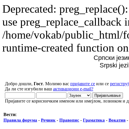
Deprecated: preg_replace():
use preg_replace_callback i
/home/vokab/public_html/f
runtime-created function on
Српски јези
Srpski jez
Добро дошли,
Гост
. Молимо вас
пријавите се
или се
региструј
Да ли сте изгубили ваш
активациони e-mail?
Пријавите се корисничким именом или имејлом, лозинком и 
Вести
:
Правила форума
-
Речник
-
Правопис
-
Граматика
-
Вокатив