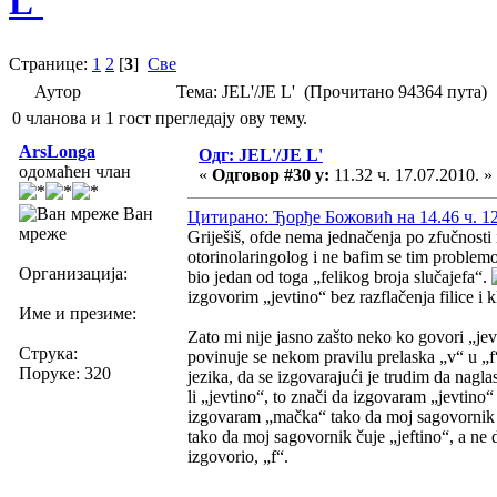
L'
Странице:
1
2
[
3
]
Све
Аутор
Тема: JEL'/JE L' (Прочитано 94364 пута)
0 чланова и 1 гост прегледају ову тему.
ArsLonga
Одг: JEL'/JE L'
одомаћен члан
«
Одговор #30 у:
11.32 ч. 17.07.2010. »
Ван
Цитирано: Ђорђе Божовић на 14.46 ч. 12
мреже
Griješiš, ofde nema jednačenja po zfučnosti 
otorinolaringolog i ne bafim se tim problemo
Организација:
bio jedan od toga „felikog broja slučajefa“.
izgovorim „jevtino“ bez razflačenja filice i k
Име и презиме:
Zato mi nije jasno zašto neko ko govori „je
Струка:
povinuje se nekom pravilu prelaska „v“ u „f“
Поруке: 320
jezika, da se izgovarajući je trudim da nagl
li „jevtino“, to znači da izgovaram „jevtino
izgovaram „mačka“ tako da moj sagovornik ču
tako da moj sagovornik čuje „jeftino“, a n
izgovorio, „f“.