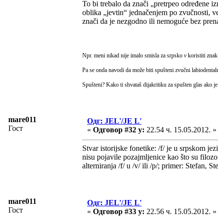
To bi trebalo da znači „pretrpeo određene iz
oblika „jevtin“ jednačenjem po zvučnosti, v
znači da je nezgodno ili nemoguće bez prena
Npr. meni nikad nije imalo smisla za srpsko
v
koristiti znak
Pa se onda navodi da može biti spušteni zvučni labiodentalni
Spušteni? Kako ti shvataš dijakritiku za spušten glas ako je
mare011
Одг: JEL'/JE L'
Гост
«
Одговор #32 у:
22.54 ч. 15.05.2012. »
Stvar istorijske fonetike: /f/ je u srpskom
nisu pojavile pozajmljenice kao što su filoz
alterniranja /f/ u /v/ ili /p/; primer: Stefan, S
mare011
Одг: JEL'/JE L'
Гост
«
Одговор #33 у:
22.56 ч. 15.05.2012. »