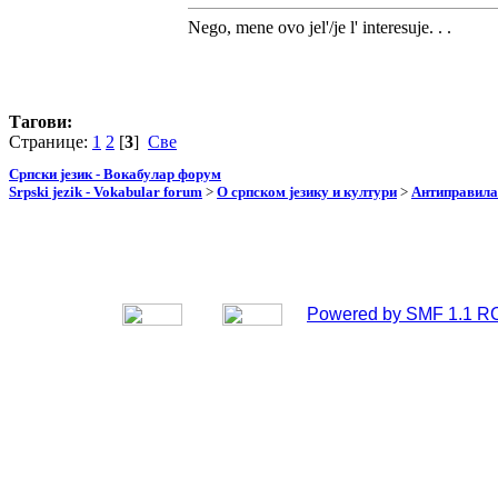
Nego, mene ovo jel'/je l' interesuje. . .
Тагови:
Странице:
1
2
[
3
]
Све
Српски језик - Вокабулар форум
Srpski jezik - Vokabular forum
>
О српском језику и култури
>
Антиправила
Powered by SMF 1.1 R