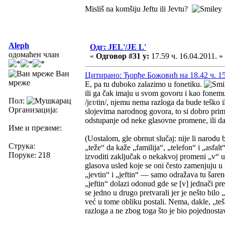
Misliš na komšiju Jeftu ili Jevtu?
Aleph
Одг: JEL'/JE L'
одомаћен члан
«
Одговор #31 у:
17.59 ч. 16.04.2011. »
Ван
Цитирано: Ђорђе Божовић на 18.42 ч. 15
мреже
E, pa tu duboko zalazimo u fonetiku.
ili ga čak imaju u svom govoru i kao fonemu,
Пол:
/jɛʋtin/, njemu nema razloga da bude teško 
Организација:
slojevima narodnog govora, to si dobro primet
odstupanje od neke glasovne promene, ili d
Име и презиме:
(Uostalom, gle obrnut slučaj: nije li narodu 
Струка:
„teže“ da kaže „familija“, „telefon“ i „asfa
Поруке: 218
izvoditi zaključak o nekakvoj promeni „v“ u 
glasova usled koje se oni često zamenjuju u
„jevtin“ i „jeftin“ — samo odražava tu šaren
„jeftin“ dolazi odonud gde se [v] jednači pr
se jedno u drugo pretvarali jer je nešto bilo 
već u tome obliku postali. Nema, dakle, „teško
razloga a ne zbog toga što je bio pojednostavl