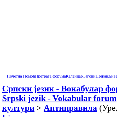
Почетна
Помоћ
Претрага форума
Календар
Тагови
Пријављив
Српски језик - Вокабулар ф
Srpski jezik - Vokabular forum
култури
>
Антиправила
(Уре