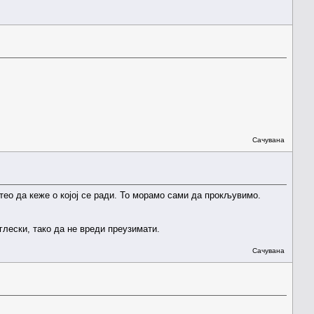
Сачувана
е хтео да кеже о којој се ради. То морамо сами да прокљувимо.
глески, тако да не вреди преузимати.
Сачувана