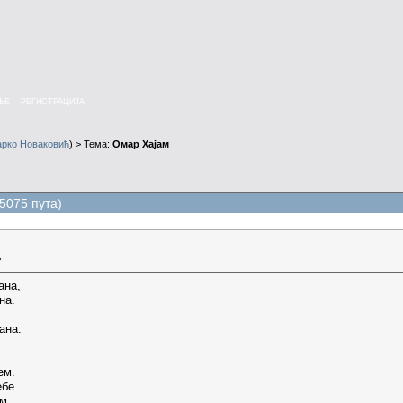
ЊЕ
РЕГИСТРАЦИЈА
арко Новаковић
) > Тема:
Омар Хајам
5075 пута)
»
ана,
на.
ана.
ем.
ебе.
м.