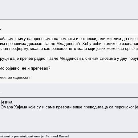
»
набавим књигу са препевима на немачки и енглески, али мислим да није н
пим препевима доказао Павле Младеновић. Хоћу рећи, колико је захвала
и план преформулисање као решење, што мало који језик може као српски
оруци да је препев радио Павле Младеновић, ситним словима у дну пору
мо објавио, не и препевао?
2008. од Мирослав
»
»
 језика.
 Омара Хајама које су и саме преводи више преводилаца са персијског је
 sigurni, a pametni puni sumnje. Bertrand Russell