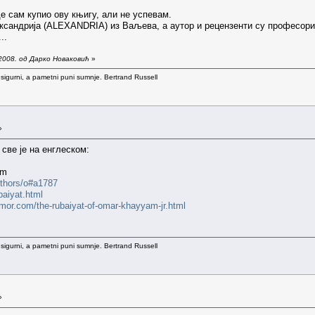
е сам купио ову књигу, али не успевам.
ксандрија (ALEXANDRIA) из Ваљева, а аутор и рецензенти су професори
..
2008. од Дарко Новаковић
»
 sigurni, a pametni puni sumnje. Bertrand Russell
»
све је на енглеском:
am
uthors/o#a1787
baiyat.html
mor.com/the-rubaiyat-of-omar-khayyam-jr.html
 sigurni, a pametni puni sumnje. Bertrand Russell
»