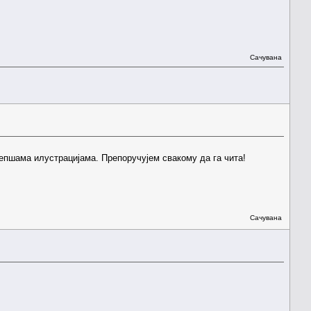
Сачувана
јлепшама илустрацијама. Препоручујем свакому да га чита!
Сачувана