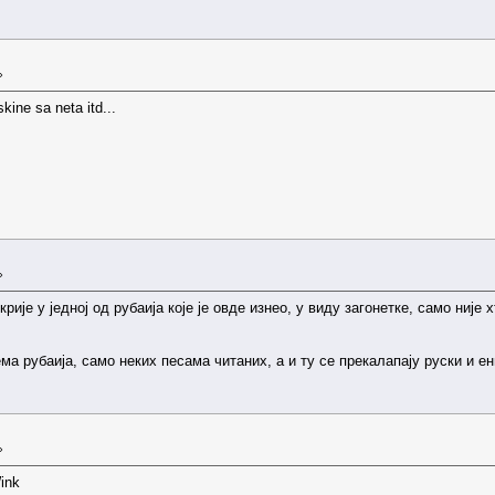
»
kine sa neta itd...
»
крије у једној од рубаија које је овде изнео, у виду загонетке, само ниј
а рубаија, само неких песама читаних, а и ту се прекалапају руски и ен
»