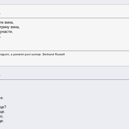
»
ле вина,
трину вина,
унасти,
.
 sigurni, a pametni puni sumnje. Bertrand Russell
»
се.
ице?
це.
о,
це.