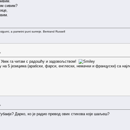
кривим.
ом сивим?
тице,
ивим.
 sigurni, a pametni puni sumnje. Bertrand Russell
»
н! Увек га читам с радошћу и задовољством!
у на 5 језицима (арабски, фарси, енглески, немачки и француски) са на
»
Рубаије? Дарко, ко је радио превод ових стихова које шаљеш?