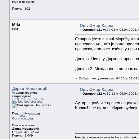
Име и презиме:
Поруке: 102
Miki
Одг: Омар Хајам
Гост
«
Одговор #21 у:
04.03 ч. 03.04.2008. 
Стварно јесте сјајан! Мораћу да 
препевавање, што је овде преле
препреку, али опет избија у прв
Допуна: Пише у Дарковој првој п
Допуна 2: Можда их је он ипак са
«
Задњи пут промењено: 04.05 ч. 03.04.
Дарко Новаковић
Одг: Омар Хајам
уредник форума
«
Одговор #22 у:
16.13 ч. 06.04.2008. 
староседелац
Аутор је рубаије превео са руског
Ван мреже
Коришћене су две збирке рубаија
Пол:
Организација:
Име и презиме:
Дарко Новаковић
Струка:
dipl. el. inž.
Поруке: 1.049
Nevolja s ovim svetom je ta što su glupi tako