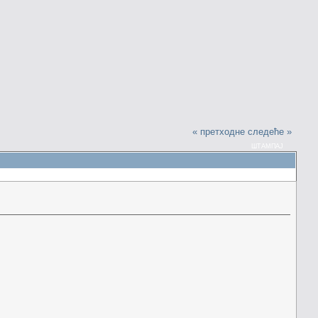
« претходне
следеће »
ШТАМПАЈ