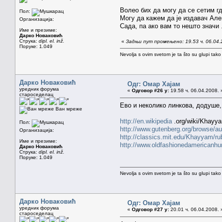
Волео бих да могу да се сетим гд
Пол:
Могу да кажем да је издавач Але
Организација:
Сада, па ако вам то нешто значи .
Име и презиме:
Дарко Новаковић
Струка:
dipl. el. inž.
«
Задњи пут промењено: 19.53 ч. 06.04.
Поруке: 1.049
Nevolja s ovim svetom je ta što su glupi tako
Дарко Новаковић
Одг: Омар Хајам
уредник форума
«
Одговор #26 у:
19.58 ч. 06.04.2008. 
староседелац
Ево и неколико линкова, додуше, 
Ван мреже
http://en.wikipedia
.org/wiki/Khayy
Пол:
http://www.gutenberg.org/browse/a
Организација:
http://classics.mit.edu/Khayyam/ru
Име и презиме:
http://www.oldfashionedamericanhu
Дарко Новаковић
Струка:
dipl. el. inž.
Поруке: 1.049
Nevolja s ovim svetom je ta što su glupi tako
Дарко Новаковић
Одг: Омар Хајам
уредник форума
«
Одговор #27 у:
20.01 ч. 06.04.2008. 
староседелац