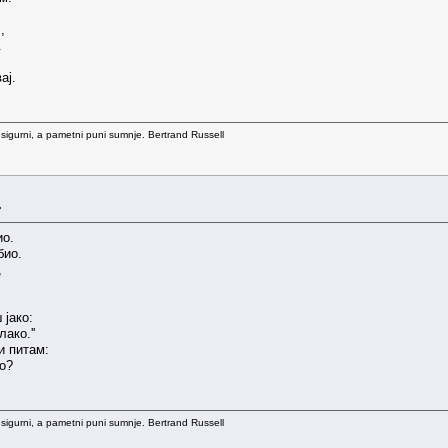
,
.
ај.
 sigurni, a pametni puni sumnje. Bertrand Russell
»
ио.
био.
,
јако:
ако.''
и питам:
ко?
 sigurni, a pametni puni sumnje. Bertrand Russell