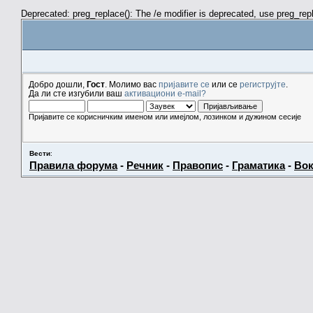
Deprecated: preg_replace(): The /e modifier is deprecated, use preg_re
Добро дошли,
Гост
. Молимо вас
пријавите се
или се
региструјте
.
Да ли сте изгубили ваш
активациони e-mail?
Пријавите се корисничким именом или имејлом, лозинком и дужином сесије
Вести
:
Правила форума
-
Речник
-
Правопис
-
Граматика
-
Вок