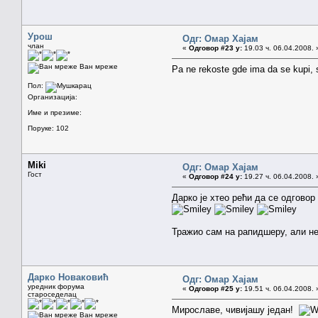
Урош
Одг: Омар Хајам
члан
«
Одговор #23 у:
19.03 ч. 06.04.2008. 
Ван мреже
Pa ne rekoste gde ima da se kupi, s
Пол:
Организација:
Име и презиме:
Поруке: 102
Miki
Одг: Омар Хајам
Гост
«
Одговор #24 у:
19.27 ч. 06.04.2008. 
Дарко је хтео рећи да се одговор 
Тражио сам на рапидшеру, али нем
Дарко Новаковић
Одг: Омар Хајам
уредник форума
«
Одговор #25 у:
19.51 ч. 06.04.2008. 
староседелац
Мирославе, чивијашу један!
Ван мреже