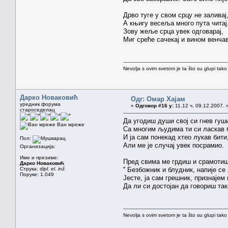
Дрво туге у свом срцу не заливај,
А књигу весеља много пута читај
Зову жеље срца увек одговарај,
Миг среће сачекај и вином венчав
Nevolja s ovim svetom je ta što su glupi tako
Дарко Новаковић
Одг: Омар Хајам
уредник форума
«
Одговор #16 у:
11.12 ч. 09.12.2007. 
староседелац
Да угодиш души свој си гнев гуш
Ван мреже
Са многим људима ти си ласкав 
И ја сам понекад хтео лукав бити
Пол:
Али ме је случај увек посрамио.
Организација:
Име и презиме:
Пред свима ме грдиш и срамотиш 
Дарко Новаковић
Струка:
dipl. el. inž.
'' Безбожник и блудник, напије се л
Поруке: 1.049
Јесте, ја сам грешник, признајем 
Да ли си достојан да говориш та
Nevolja s ovim svetom je ta što su glupi tako