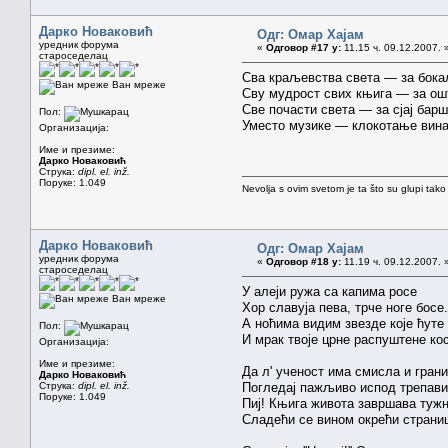
Дарко Новаковић
Одг: Омар Хајам
уредник форума
«
Одговор #17 у:
11.15 ч. 09.12.2007. 
староседелац
Сва краљевства света — за бока
Ван мреже
Сву мудрост свих књига — за ош
Све почасти света — за сјај барш
Пол:
Уместо музике — клокотање вина
Организација:
Име и презиме:
Дарко Новаковић
Струка:
dipl. el. inž.
Поруке: 1.049
Nevolja s ovim svetom je ta što su glupi tako
Дарко Новаковић
Одг: Омар Хајам
уредник форума
«
Одговор #18 у:
11.19 ч. 09.12.2007. 
староседелац
У алеји ружа са капима росе
Ван мреже
Хор славуја пева, трче ноге босе.
А ноћима видим звезде које ћуте
Пол:
И мрак твоје црне распуштене ко
Организација:
Име и презиме:
Да л' ученост има смисла и гран
Дарко Новаковић
Струка:
dipl. el. inž.
Погледај пажљиво испод трепави
Поруке: 1.049
Пиј! Књига живота завршава тужн
Сладећи се вином окрећи страни