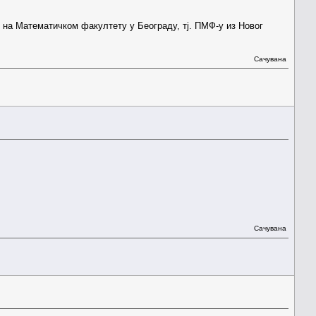
 на Математичком факултету у Београду, тј. ПМФ-у из Новог
Сачувана
Сачувана