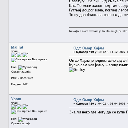
Саветују: ''Не пиј!'' Од смеха се 
Шта ће мени живот под тим свод
Гутљај доброг вина, поглед лепо
То су два блистава разлога да ж
Nevolja s ovim svetom je ta što su glupi tako
Mallrat
Одг: Омар Хајам
члан
«
Одговор #19 у:
19.12 ч. 14.12.2007. 
Ван мреже
Омар Хајам је једноставно сјаја
Купио сам чак једну његову књиг
Пол:
Организација:
Име и презиме:
Поруке: 142
Урош
Одг: Омар Хајам
члан
«
Одговор #20 у:
04.02 ч. 03.04.2008. 
Ван мреже
Зна ли неко где могу да се купе 
Пол:
Организација: