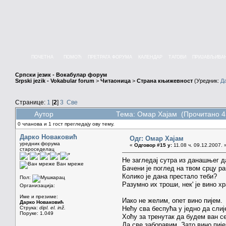
ПОЧЕТНА
ПОМОЋ
ПРЕТРАГА ФОРУМА
КАЛЕНДАР
ТАГОВИ
ПРИЈАВЉИВА
Српски језик - Вокабулар форум
Srpski jezik - Vokabular forum
>
Читаоница
>
Страна књижевност
(Уредник:
Д
Странице:
1
[
2
]
3
Све
Аутор
Тема: Омар Хајам (Прочитано 4
0 чланова и 1 гост прегледају ову тему.
Дарко Новаковић
Одг: Омар Хајам
уредник форума
«
Одговор #15 у:
11.08 ч. 09.12.2007. 
староседелац
Не загледај сутра из данашњег д
Ван мреже
Бачени је поглед на твом срцу ра
Колико је дана престало теби?
Пол:
Разумно их троши, нек' је вино хр
Организација:
Име и презиме:
Иако не желим, опет вино пијем.
Дарко Новаковић
Струка:
dipl. el. inž.
Нећу сва беспућа у једно да слиј
Поруке: 1.049
Хоћу за тренутак да будем ван с
Да све заборавим. Зато вино пије