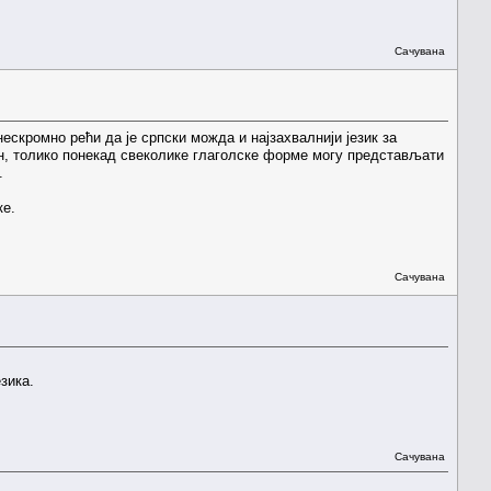
Сачувана
ескромно рећи да је српски можда и најзахвалнији језик за
н, толико понекад свеколике глаголске форме могу представљати
.
ке.
Сачувана
зика.
Сачувана