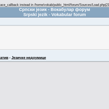
place_callback instead in /home/vokab/public_html/forum/Sources/Load.php(216
Српски језик - Вокабулар форум
Srpski jezik - Vokabular forum
атив
-
Језичке недоумице