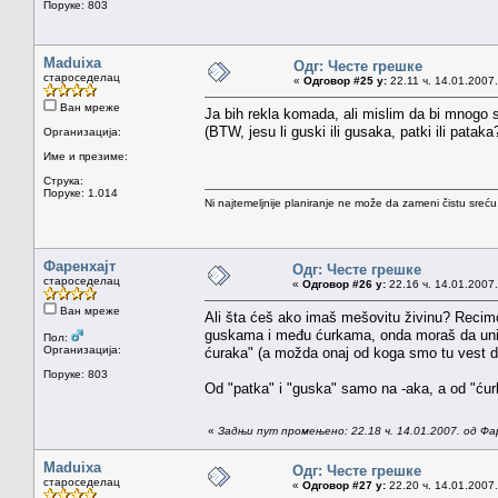
Поруке: 803
Maduixa
Одг: Честе грешке
староседелац
«
Одговор #25 у:
22.11 ч. 14.01.2007.
Ван мреже
Ja bih rekla komada, ali mislim da bi mnogo sr
(BTW, jesu li guski ili gusaka, patki ili pataka
Организација:
Име и презиме:
Струка:
Поруке: 1.014
Ni najtemeljnije planiranje ne može da zameni čistu sreć
Фаренхајт
Одг: Честе грешке
староседелац
«
Одговор #26 у:
22.16 ч. 14.01.2007.
Ван мреже
Ali šta ćeš ako imaš mešovitu živinu? Recimo
guskama i među ćurkama, onda moraš da uništi
Пол:
Организација:
ćuraka" (a možda onaj od koga smo tu vest dobi
Поруке: 803
Od "patka" i "guska" samo na -aka, a od "ćurk
«
Задњи пут промењено: 22.18 ч. 14.01.2007. од Фа
Maduixa
Одг: Честе грешке
староседелац
«
Одговор #27 у:
22.20 ч. 14.01.2007.