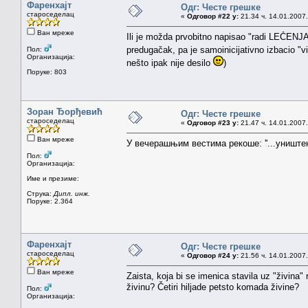
Фаренхајт
Одг: Честе грешке
староседелац
«
Одговор #22 у:
21.34 ч. 14.01.2007.
Ван мреже
Ili je možda prvobitno napisao "radi LEČENJ
predugačak, pa je samoinicijativno izbacio "
Пол:
Организација:
nešto ipak nije desilo
)
Поруке: 803
Зоран Ђорђевић
Одг: Честе грешке
староседелац
«
Одговор #23 у:
21.47 ч. 14.01.2007.
Ван мреже
У вечерашњим вестима рекоше: ''...уништено
Пол:
Организација:
Име и презиме:
Струка:
Дипл. инж.
Поруке: 2.364
Фаренхајт
Одг: Честе грешке
староседелац
«
Одговор #24 у:
21.56 ч. 14.01.2007.
Ван мреже
Zaista, koja bi se imenica stavila uz "živina"
živinu? Četiri hiljade petsto komada živine?
Пол:
Организација: