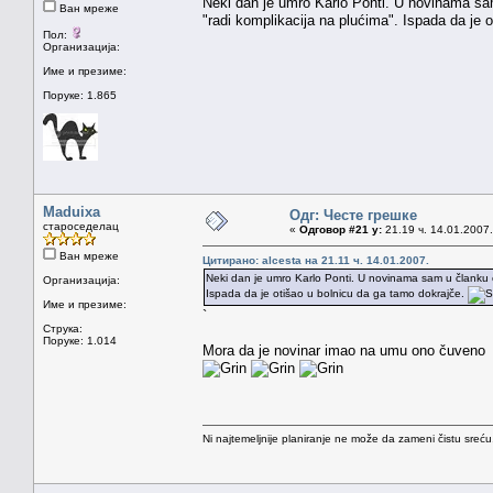
Neki dan je umro Karlo Ponti. U novinama sam 
Ван мреже
"radi komplikacija na plućima". Ispada da je 
Пол:
Организација:
Име и презиме:
Поруке: 1.865
Maduixa
Одг: Честе грешке
староседелац
«
Одговор #21 у:
21.19 ч. 14.01.2007.
Ван мреже
Цитирано: alcesta на 21.11 ч. 14.01.2007.
Neki dan je umro Karlo Ponti. U novinama sam u članku o n
Организација:
Ispada da je otišao u bolnicu da ga tamo dokrajče.
Име и презиме:
`
Струка:
Поруке: 1.014
Mora da je novinar imao na umu ono čuveno "zb
Ni najtemeljnije planiranje ne može da zameni čistu sreć