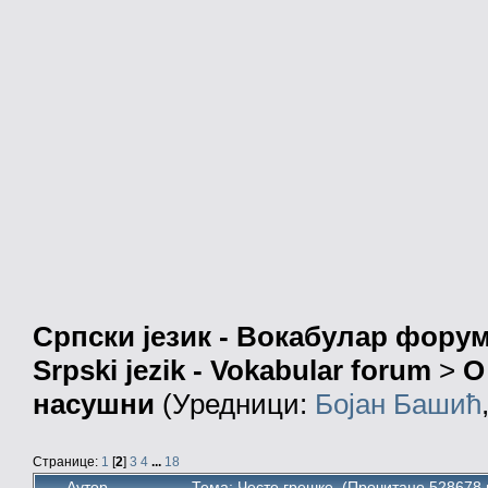
Српски језик - Вокабулар фору
Srpski jezik - Vokabular forum
>
О
насушни
(Уредници:
Бојан Башић
Странице:
1
[
2
]
3
4
...
18
Аутор
Тема: Честе грешке (Прочитано 528678 