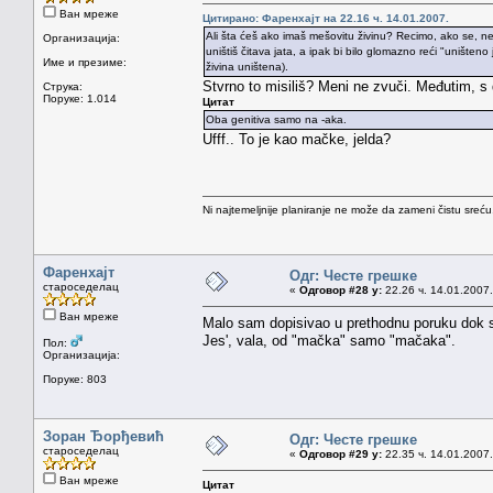
Ван мреже
Цитирано: Фаренхајт на 22.16 ч. 14.01.2007.
Ali šta ćeš ako imaš mešovitu živinu? Recimo, ako se, n
Организација:
uništiš čitava jata, a ipak bi bilo glomazno reći "unište
Име и презиме:
živina uništena).
Stvrno to misiliš? Meni ne zvuči. Međutim, s d
Струка:
Поруке: 1.014
Цитат
Oba genitiva samo na -aka.
Ufff.. To je kao mačke, jelda?
Ni najtemeljnije planiranje ne može da zameni čistu sreć
Фаренхајт
Одг: Честе грешке
староседелац
«
Одговор #28 у:
22.26 ч. 14.01.2007.
Ван мреже
Malo sam dopisivao u prethodnu poruku dok si 
Jes', vala, od "mačka" samo "mačaka".
Пол:
Организација:
Поруке: 803
Зоран Ђорђевић
Одг: Честе грешке
староседелац
«
Одговор #29 у:
22.35 ч. 14.01.2007.
Ван мреже
Цитат