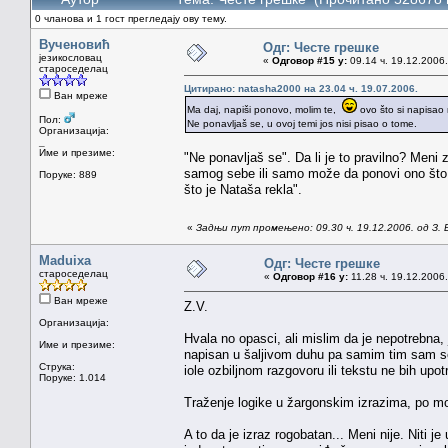
0 чланова и 1 гост прегледају ову тему.
Вученовић
Одг: Честе грешке
језикословац
«
Одговор #15 у:
09.14 ч. 19.12.2006.
староседелац
Цитирано: natasha2000 на 23.04 ч. 19.07.2006.
Ван мреже
Ma daj, napiši ponovo, molim te,
ovo što si napisao 
Пол:
Ne ponavljaš se, u ovoj temi jos nisi pisao o tome.
Организација:
_
Име и презиме:
"Ne ponavljaš se". Da li je to pravilno? Meni
samog sebe ili samo može da ponovi ono što j
Поруке: 889
što je Nataša rekla".
«
Задњи пут промењено: 09.30 ч. 19.12.2006. од З. 
Maduixa
Одг: Честе грешке
староседелац
«
Одговор #16 у:
11.28 ч. 19.12.2006.
Ван мреже
Z.V.
Организација:
Hvala no opasci, ali mislim da je nepotrebna, jer
Име и презиме:
napisan u šaljivom duhu pa samim tim sam seb
Струка:
iole ozbiljnom razgovoru ili tekstu ne bih upotre
Поруке: 1.014
Traženje logike u žargonskim izrazima, po 
A to da je izraz rogobatan... Meni nije. Niti j