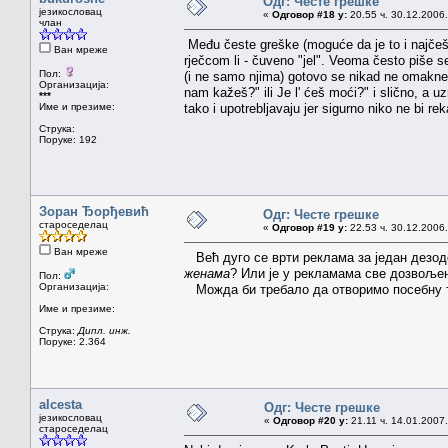
Одг: Честе грешке
језикословац
«
Одговор #18 у:
20.55 ч. 30.12.2006.
члан
Među česte greške (moguće da je to i najčeš
Ван мреже
rječcom li - čuveno "jel". Veoma često piše s
Пол:
(i ne samo njima) gotovo se nikad ne omakne d
Организација:
nam kažeš?" ili Je l' ćeš moći?" i slično, a u
***
Име и презиме:
tako i upotrebljavaju jer sigurno niko ne bi rek
Струка:
Поруке: 192
Зоран Ђорђевић
Одг: Честе грешке
староседелац
«
Одговор #19 у:
22.53 ч. 30.12.2006.
Ван мреже
Већ дуго се врти реклама за један дезодора
женама
? Или је у рекламама све дозвоље
Пол:
Организација:
Можда би требало да отворимо посебну т
Име и презиме:
Струка:
Дипл. инж.
Поруке: 2.364
alcesta
Одг: Честе грешке
језикословац
«
Одговор #20 у:
21.11 ч. 14.01.2007.
староседелац