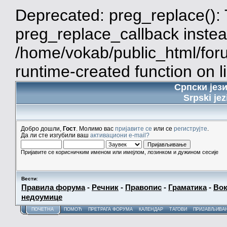
Deprecated: preg_replace(): 
preg_replace_callback instea
/home/vokab/public_html/for
runtime-created function on l
Српски јез
Srpski jez
Добро дошли,
Гост
. Молимо вас
пријавите се
или се
региструјте
.
Да ли сте изгубили ваш
активациони e-mail?
Пријавите се корисничким именом или имејлом, лозинком и дужином сесије
Вести
:
Правила форума
-
Речник
-
Правопис
-
Граматика
-
Вок
недоумице
ПОЧЕТНА
ПОМОЋ
ПРЕТРАГА ФОРУМА
КАЛЕНДАР
ТАГОВИ
ПРИЈАВЉИВА