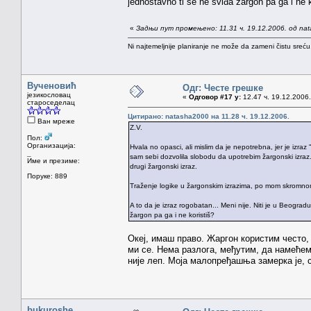
jednostavno ti se ne sviđa žargon pa ga i ne k
«
Задњи пут промењено: 11.31 ч. 19.12.2006. од na
Ni najtemeljnije planiranje ne može da zameni čistu sreć
Вученовић
Одг: Честе грешке
језикословац
«
Одговор #17 у:
12.47 ч. 19.12.2006.
староседелац
Цитирано: natasha2000 на 11.28 ч. 19.12.2006.
Ван мреже
Z.V.
Пол:
Организација:
Hvala no opasci, ali mislim da je nepotrebna, jer je izraz "
_
sam sebi dozvolila slobodu da upotrebim žargonski izraz. B
Име и презиме:
drugi žargonski izraz.
Поруке: 889
Traženje logike u žargonskim izrazima, po mom skromnom
A to da je izraz rogobatan... Meni nije. Niti je u Beogradu
žargon pa ga i ne koristiš?
Океј, имаш право. Жаргон користим често,
ми се. Нема разлога, међутим, да намећем 
није леп. Моја малопређашња замерка је, 
bukuroshe