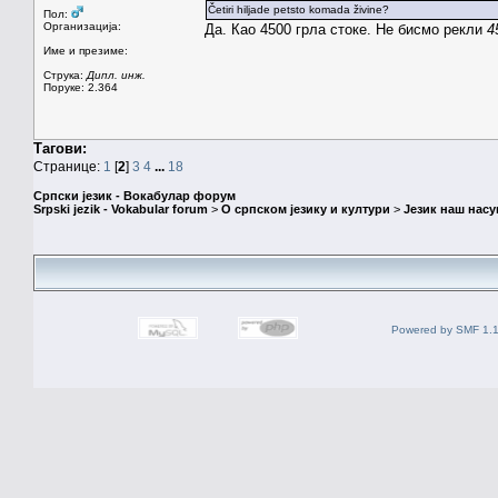
Četiri hiljade petsto komada živine?
Пол:
Организација:
Да. Као 4500 грла стоке. Не бисмо рекли
4
Име и презиме:
Струка:
Дипл. инж.
Поруке: 2.364
Тагови:
Странице:
1
[
2
]
3
4
...
18
Српски језик - Вокабулар форум
Srpski jezik - Vokabular forum
>
О српском језику и култури
>
Језик наш нас
Powered by SMF 1.