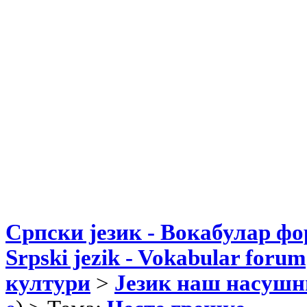
Српски језик - Вокабулар ф
Srpski jezik - Vokabular forum
култури
>
Језик наш насушн