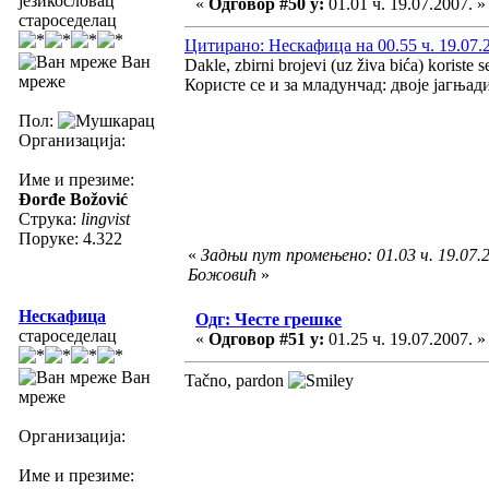
језикословац
«
Одговор #50 у:
01.01 ч. 19.07.2007. »
староседелац
Цитирано: Нескафица на 00.55 ч. 19.07.
Ван
Dakle, zbirni brojevi (uz živa bića) koriste s
мреже
Користе се и за младунчад: двоје јагњади
Пол:
Организација:
Име и презиме:
Đorđe Božović
Струка:
lingvist
Поруке: 4.322
«
Задњи пут промењено: 01.03 ч. 19.07.
Божовић
»
Нескафица
Одг: Честе грешке
староседелац
«
Одговор #51 у:
01.25 ч. 19.07.2007. »
Ван
Tačno, pardon
мреже
Организација:
Име и презиме: