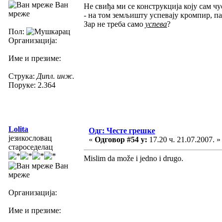
Ван
Не свиђа ми се конструкција коју сам чу
мреже
- на том земљишту успевају кромпир, пар
Зар не треба само
успева
?
Пол:
Организација:
Име и презиме:
Струка:
Дипл. инж.
Поруке: 2.364
Lolita
Одг: Честе грешке
језикословац
«
Одговор #54 у:
17.20 ч. 21.07.2007. »
староседелац
Mislim da može i jedno i drugo.
Ван
мреже
Организација:
Име и презиме: