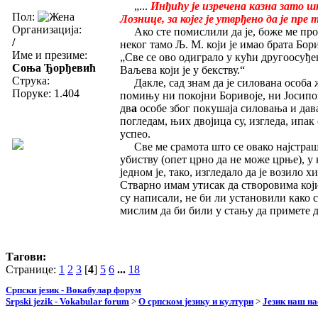
„...
Инђићу је изречена казна зато шт
Пол:
Лознице, за којег је утврђено да је пре
Организација:
Ако сте помислили да је, боже ме про
/
неког тамо Љ. М. који је имао брата Бори
Име и презиме:
„Све се ово одиграло у кући другоосуђен
Соња Ђорђевић
Ваљева који је у бекству.“
Струка:
Дакле, сад знам да је силована особа ж
Поруке: 1.404
помињу ни покојни Боривоје, ни Јосиповић
дв
а
особе због покушаја силовања и дава
погледам, њих двојица су, изгледа, ипак
успео.
Све ме срамота што се овако најстрашни
убиству (опет црно да не може црње), у 
једном је, тако, изгледало да је возило
Стварно имам утисак да створовима који
су написали, не би ли установили како с
мислим да би били у стању да примете да 
Тагови:
Странице:
1
2
3
[
4
]
5
6
...
18
Српски језик - Вокабулар форум
Srpski jezik - Vokabular forum
>
О српском језику и култури
>
Језик наш н