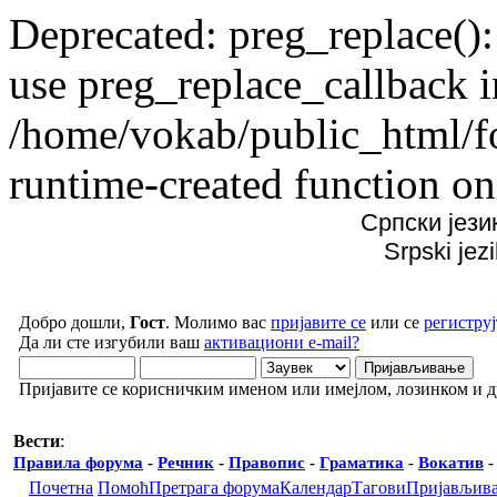
Deprecated: preg_replace():
use preg_replace_callback i
/home/vokab/public_html/f
runtime-created function on
Српски јези
Srpski jez
Добро дошли,
Гост
. Молимо вас
пријавите се
или се
региструј
Да ли сте изгубили ваш
активациони e-mail?
Пријавите се корисничким именом или имејлом, лозинком и 
Вести
:
Правила форума
-
Речник
-
Правопис
-
Граматика
-
Вокатив
Почетна
Помоћ
Претрага форума
Календар
Тагови
Пријављив