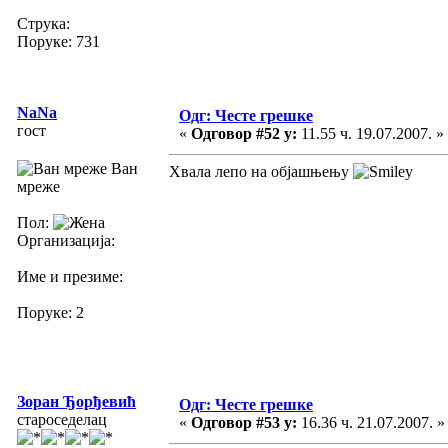
Струка:
Поруке: 731
NaNa
Одг: Честе грешке
гост
«
Одговор #52 у:
11.55 ч. 19.07.2007. »
Ван
Хвала лепо на објашњењу
мреже
Пол:
Организација:
Име и презиме:
Поруке: 2
Зоран Ђорђевић
Одг: Честе грешке
староседелац
«
Одговор #53 у:
16.36 ч. 21.07.2007. »