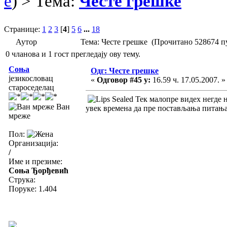
e
) > Тема:
Честе грешке
Странице:
1
2
3
[
4
]
5
6
...
18
Аутор
Тема: Честе грешке (Прочитано 528674 п
0 чланова и 1 гост прегледају ову тему.
Соња
Одг: Честе грешке
језикословац
«
Одговор #45 у:
16.59 ч. 17.05.2007. »
староседелац
Тек малопре видех негде 
Ван
увек времена да пре постављања питања
мреже
Пол:
Организација:
/
Име и презиме:
Соња Ђорђевић
Струка:
Поруке: 1.404