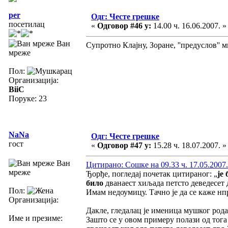
per
Одг: Честе грешке
посетилац
«
Одговор #46 у:
14.00 ч. 16.06.2007. »
Ван
Супротно Клајну, Зоране, ''предуслов'' 
мреже
Пол:
Организација:
BiiC
Поруке: 23
NaNa
Одг: Честе грешке
гост
«
Одговор #47 у:
15.28 ч. 18.07.2007. »
Ван
Цитирано: Сошке на 09.33 ч. 17.05.2007.
мреже
Ђорђе, погледај почетак цитираног: „
је
било
дванаест хиљада петсто деведесет 
Пол:
Имам недоумицу. Тачно је да се каже нпр.
Организација:
Дакле, гледалац је именица мушког рода
Име и презиме:
Зашто се у овом примеру полази од тога