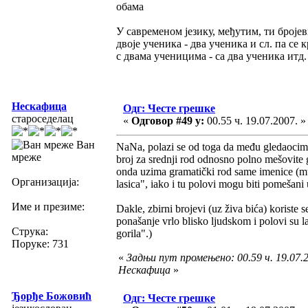
обама
У савременом језику, међутим, ти бројев
двоје ученика - два ученика и сл. па се 
с двама ученицима - са два ученика итд.
Нескафица
Одг: Честе грешке
староседелац
«
Одговор #49 у:
00.55 ч. 19.07.2007. »
Ван
NaNa, polazi se od toga da među gledaocima
мреже
broj za srednji rod odnosno polno mešovite g
onda uzima gramatički rod same imenice (mušk
Организација:
lasica", iako i tu polovi mogu biti pomešan
Име и презиме:
Dakle, zbirni brojevi (uz živa bića) korist
ponašanje vrlo blisko ljudskom i polovi su l
Струка:
gorila".)
Поруке: 731
«
Задњи пут промењено: 00.59 ч. 19.07.2
Нескафица
»
Ђорђе Божовић
Одг: Честе грешке