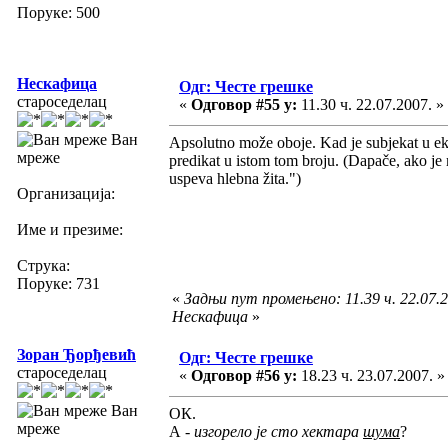
Поруке: 500
Нескафица
Одг: Честе грешке
староседелац
«
Одговор #55 у:
11.30 ч. 22.07.2007. »
Ван
Apsolutno može oboje. Kad je subjekat u eksp
мреже
predikat u istom tom broju. (Dapače, ako je 
uspeva hlebna žita.")
Организација:
Име и презиме:
Струка:
Поруке: 731
«
Задњи пут промењено: 11.39 ч. 22.07.2
Нескафица
»
Зоран Ђорђевић
Одг: Честе грешке
староседелац
«
Одговор #56 у:
18.23 ч. 23.07.2007. »
Ван
ОК.
мреже
А -
изгорело је сто хектара
шума
?