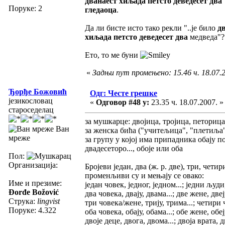
дванаест хиљада петсто деведесет два
Поруке: 2
гледаоца
.
Да ли бисте исто тако рекли "..је било
дв
хиљада петсто деведесет два
медведа"?
Ето, то ме буни
«
Задњи пут промењено: 15.46 ч. 18.07.
Ђорђе Божовић
Одг: Честе грешке
језикословац
«
Одговор #48 у:
23.35 ч. 18.07.2007. »
староседелац
за мушкарце: двојица, тројица, петорица, 
Ван
за женска бића ("учитељица", "плетиља", а
мреже
за групу у којој има припадника обају по
двадесеторо..., обоје или оба
Пол:
Организација:
Бројеви један, два (ж. р. две), три, четир
променљиви су и мењају се овако:
Име и презиме:
један човек, једног, једном...; једни људи
Đorđe Božović
два човека, двају, двама...; две жене, двеју
Струка:
lingvist
три човека/жене, трију, трима...; четири 
Поруке: 4.322
оба човека, обају, обама...; обе жене, обеју
двоје деце, двога, двома...; двоја врата, 