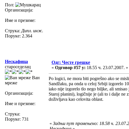
Пол:
Организација:
Име и презиме:
Струка:
Дипл. инж.
Поруке: 2.364
Нескафица
Одг: Честе грешке
староседелац
«
Одговор #57 у:
18.55 ч. 23.07.2007. »
Ван
Po logici, ne mora biti pogrešno ako se misli
мреже
Sandžaku, pa onda u celoj Srbiji izgorelo 1
iako nije izgorelo tlo nego biljke, ali smisa
Организација:
Staroj planini), logičnije je (ali to i dalje 
doživljava kao celovita oblast.
Име и презиме:
Струка:
Поруке: 731
«
Задњи пут промењено: 18.58 ч. 23.07.2
Нескафица
»