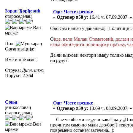
Зоран Ђорђевић
Одг: Честе грешке
староседелац
«
Одговор #58 у:
16.41 ч. 07.09.2007. »
Ван
Ово сам нашао у данашњој ''Политици'':
мреже
О
вде, вели Милан Стаматовић, долази и
Пол:
ваља обезбедити полицијску пратњу, чак
Организација:
Да ли њихови лектори имају толико малу
Име и презиме:
на руду?
Струка:
Дипл. инж.
Поруке: 2.364
Соња
Одг: Честе грешке
језикословац
«
Одговор #59 у:
13.09 ч. 08.09.2007. »
староседелац
Све чешће ми се „учињава“ да у „Поли
Ван
прочитам само по мали део/број? тексто
мреже
повремено останем затечена...):