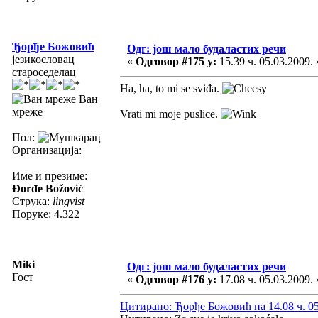
Ђорђе Божовић
Одг: још мало будаластих речи
језикословац
«
Одговор #175 у:
15.39 ч. 05.03.2009. 
староседелац
Ha, ha, to mi se sviđa.
Ван
мреже
Vrati mi moje puslice.
Пол:
Организација:
Име и презиме:
Đorđe Božović
Струка:
lingvist
Поруке: 4.322
Miki
Одг: још мало будаластих речи
Гост
«
Одговор #176 у:
17.08 ч. 05.03.2009. 
Цитирано: Ђорђе Божовић на 14.08 ч. 05