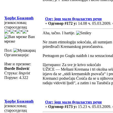
Ђорђе Божовић
Одг: још мало будаластих речи
језикословац
«
Одговор #172 у:
14.08 ч. 05.03.2009. 
староседелац
Aha, tačno. I hartije.
Ван
мреже
Ne znam etimologiju sokoćala, ali sumnjam da
priređivači Kremanskog proročanstva.
Пол:
Организација:
Pretragom po Guglu naiđoh i na senzacional
Име и презиме:
Цитирано: Za sve je krivo sokoćalo
Đorđe Božović
UŽICE — Meštani Kremana i tri okolna sela
Струка:
lingvist
izjavu da se „stidi kremanskih psovača“ i p
Поруке: 4.322
Kremanci podsećaju Ćosića da se u njihovo
rađaju vidoviti ljudi“, a zatim i na Tarabi
Ђорђе Божовић
Одг: још мало будаластих речи
језикословац
«
Одговор #173 у:
15.23 ч. 05.03.2009. 
староседелац