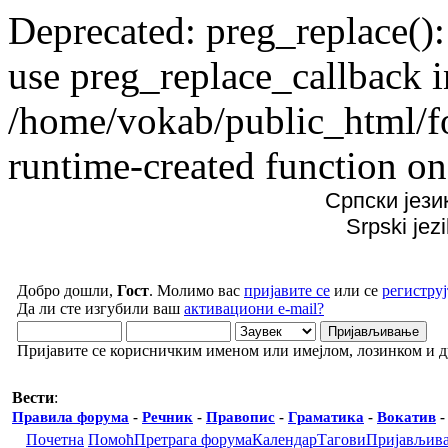
Deprecated: preg_replace():
use preg_replace_callback i
/home/vokab/public_html/f
runtime-created function on
Српски јези
Srpski jez
Добро дошли,
Гост
. Молимо вас
пријавите се
или се
региструј
Да ли сте изгубили ваш
активациони e-mail?
Пријавите се корисничким именом или имејлом, лозинком и 
Вести
:
Правила форума
-
Речник
-
Правопис
-
Граматика
-
Вокатив
Почетна
Помоћ
Претрага форума
Календар
Тагови
Пријављив