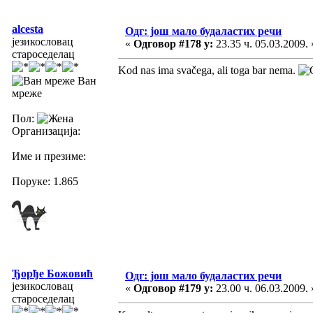
alcesta
Одг: још мало будаластих речи
језикословац
«
Одговор #178 у:
23.35 ч. 05.03.2009. 
староседелац
Kod nas ima svačega, ali toga bar nema.
Ван
мреже
Пол:
Организација:
Име и презиме:
Поруке: 1.865
Ђорђе Божовић
Одг: још мало будаластих речи
језикословац
«
Одговор #179 у:
23.00 ч. 06.03.2009. 
староседелац