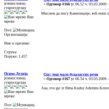
језикословац
«
Одговор #166 у:
06.52 ч. 03.03.2009. 
староседелац
Мислим да нису Камионџије, већ неки 
Ван
мреже
Пол:
Организација:
Име и презиме:
Струка:
Поруке: 1.457
Психо-Делија
Одг: још мало будаластих речи
језикословац
«
Одговор #167 у:
06.54 ч. 03.03.2009. 
староседелац
Aaa, evo ga: iz filma Kuduz Ademira Keno
Ван
мреже
Пол: