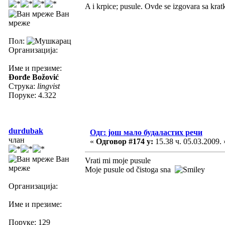
A i krpice; pusule. Ovde se izgovara sa krat
Ван
мреже
Пол:
Организација:
Име и презиме:
Đorđe Božović
Струка:
lingvist
Поруке: 4.322
durdubak
Одг: још мало будаластих речи
члан
«
Одговор #174 у:
15.38 ч. 05.03.2009. 
Ван
Vrati mi moje pusule
мреже
Moje pusule od čistoga sna
Организација:
Име и презиме:
Поруке: 129