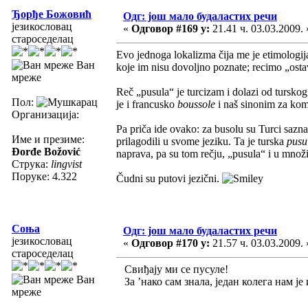
Ђорђе Божовић
Одг: још мало будаластих речи
језикословац
«
Одговор #169 у:
21.41 ч. 03.03.2009. 
староседелац
Evo jednoga lokalizma čija me je etimologij
Ван
koje im nisu dovoljno poznate; recimo „ostavi
мреже
Reč „pusula“ je turcizam i dolazi od tursko
Пол:
je i francusko
boussole
i naš sinonim za ko
Организација:
Pa priča ide ovako: za busolu su Turci saznali
Име и презиме:
prilagodili u svome jeziku. Ta je turska
pusu
Đorđe Božović
naprava, pa su tom rečju, „pusula“ i u množi
Струка:
lingvist
Поруке: 4.322
Čudni su putovi jezični.
Соња
Одг: још мало будаластих речи
језикословац
«
Одговор #170 у:
21.57 ч. 03.03.2009. 
староседелац
Свиђају ми се пусуле!
Ван
За ’нако сам знала, један колега нам је 
мреже