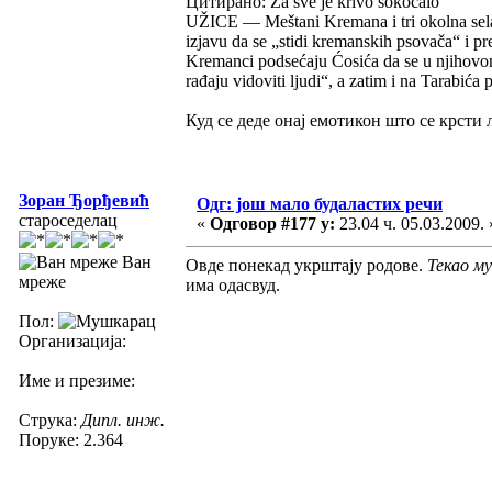
Цитирано: Za sve je krivo sokoćalo
UŽICE — Meštani Kremana i tri okolna sela
izjavu da se „stidi kremanskih psovača“ i p
Kremanci podsećaju Ćosića da se u njihovo
rađaju vidoviti ljudi“, a zatim i na Tarabi
Куд се деде онај емотикон што се крсти
Зоран Ђорђевић
Одг: још мало будаластих речи
староседелац
«
Одговор #177 у:
23.04 ч. 05.03.2009. 
Ван
Овде понекад укрштају родове.
Текао му 
мреже
има одасвуд.
Пол:
Организација:
Име и презиме:
Струка:
Дипл. инж.
Поруке: 2.364