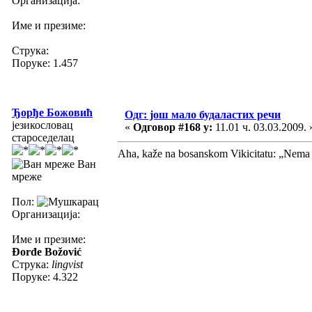
Организација:
Име и презиме:
Струка:
Поруке: 1.457
Ђорђе Божовић
Одг: још мало будаластих речи
језикословац
«
Одговор #168 у:
11.01 ч. 03.03.2009. 
староседелац
Aha, kaže na bosanskom Vikicitatu: „Nema 
Ван
мреже
Пол:
Организација:
Име и презиме:
Đorđe Božović
Струка:
lingvist
Поруке: 4.322