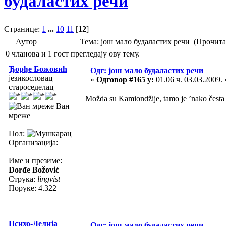
будаластих речи
Странице:
1
...
10
11
[
12
]
Аутор
Тема: још мало будаластих речи (Прочита
0 чланова и 1 гост прегледају ову тему.
Ђорђе Божовић
Одг: још мало будаластих речи
језикословац
«
Одговор #165 у:
01.06 ч. 03.03.2009. 
староседелац
Možda su Kamiondžije, tamo je ’nako česta
Ван
мреже
Пол:
Организација:
Име и презиме:
Đorđe Božović
Струка:
lingvist
Поруке: 4.322
Психо-Делија
Одг: још мало будаластих речи