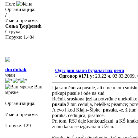
Пол:
Организација:
/
Име и презиме:
Соња Ђорђевић
Струка:
Поруке: 1.404
durdubak
Одг: још мало будаластих речи
члан
«
Одговор #171 у:
23.22 ч. 03.03.2009. 
Ван
I ja sam čuo za pusule, ali u ne u tom smisl
мреже
prikupi pusule i ode na sud.
Rečnik srpskoga jezika potvrđuje unekoliko
Организација:
pusula
ž tur. cedulja, beleška; pisamce; potv
A evo i kod Klajn–Šipke:
pusula
, -e, ž (tu
Име и презиме:
poruka, ceduljica, pisamce.
Pri tom, RSJ daje kratkouzlazni, a KŠ kratko
Поруке: 129
znam kako se izgovara u Užicu.
Đorđe, je l` znaš etimologiju i tačno značenje