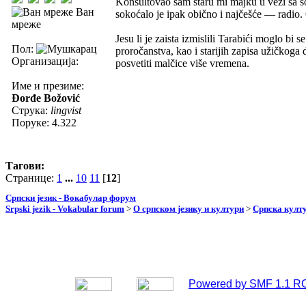
Konsultovao sam staru mi majku u vezi sa 
Ван
sokoćalo je ipak obično i najčešće — radio.
мреже
Jesu li je zaista izmislili Tarabići moglo bi 
Пол:
proročanstva, kao i starijih zapisa užičkoga d
Организација:
posvetiti malčice više vremena.
Име и презиме:
Đorđe Božović
Струка:
lingvist
Поруке: 4.322
Тагови:
Странице:
1
...
10
11
[
12
]
Српски језик - Вокабулар форум
Srpski jezik - Vokabular forum
>
О српском језику и култури
>
Српска култу
Powered by SMF 1.1 R