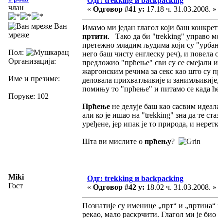
Одг: trekking и backpacking
члан
«
Одговор #41 у:
17.18 ч. 31.03.2008. »
Ван
Имамо ми један глагол који баш конкр
мреже
пртити
. Тако да би "trekking" управо м
претежно младим људима који су "урбан
Пол:
него баш чисту енглеску реч), и повела 
Организација:
предложио "прћење" сви су се смејали 
жаргонским речима за секс као што су п
Име и презиме:
деловала прихватљивије и занимљивије, 
помињу то "прћење" и питамо се када 
Поруке: 102
Прћење
не делује баш као сасвим идеала
али ко је ишао на "trekking" зна да те с
уређене, јер ипак је то природа, и нере
Шта ви мислите о
прћењу
?
Miki
Одг: trekking и backpacking
Гост
«
Одговор #42 у:
18.02 ч. 31.03.2008. »
Познатије су именице „прт“ и „пртина“ ко
рекао, мало раскрчити. Глагол ми је био