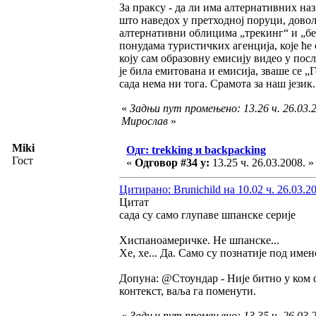
За праксу - да ли има алтернативних наз
што наведох у претходној поруци, дово
алтернативни облицима „трекинг“ и „бек
понудама туристичких агенција, које ће
коју сам образовну емисију видео у посл
је била емитована и емисија, зваше се 
сада нема ни тога. Срамота за наш језик.
«
Задњи пут промењено: 13.26 ч. 26.03.2
Мирослав
»
Miki
Одг: trekking и backpacking
Гост
«
Одговор #34 у:
13.25 ч. 26.03.2008. »
Цитирано: Brunichild на 10.02 ч. 26.03.2
Цитат
сада су само глупаве шпанске серије
Хиспаноамеричке. Не шпанске...
Хе, хе... Да. Само су познатије под им
Допуна: @Стоундар - Није битно у ком фо
контекст, ваља га поменути.
«
Задњи пут промењено: 13.35 ч. 26.03.2