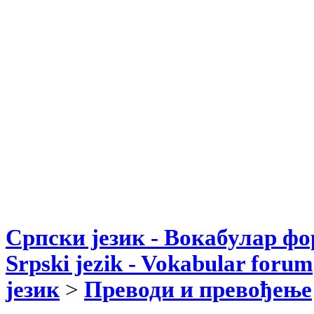
Српски језик - Вокабулар ф
Srpski jezik - Vokabular forum
језик
>
Преводи и превођење