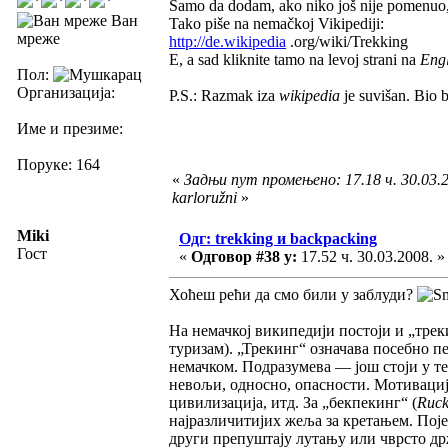
Samo da dodam, ako niko još nije pomenuo
Ван
Tako piše na nemačkoj Vikipediji:
мреже
http://de.wikipedia
.org/wiki/Trekking
E, a sad kliknite tamo na levoj strani na
Engl
Пол:
Организација:
P.S.: Razmak iza
wikipedia
je suvišan. Bio b
Име и презиме:
Поруке: 164
«
Задњи пут промењено: 17.18 ч. 30.03.2
karloružni
»
Miki
Одг: trekking и backpacking
Гост
«
Одговор #38 у:
17.52 ч. 30.03.2008. »
Хоћеш рећи да смо били у заблуди?
На немачкој википедији постоји и „трек
туризам). „Трекинг“ означава посебно 
немачком. Подразумева — још стоји у 
невољи, односно, опасности. Мотивациј
цивилизација, итд. За „бекпекинг“ (
Ruck
најразличитијих жеља за кретањем. Поје
други препуштају лутању или чврсто др