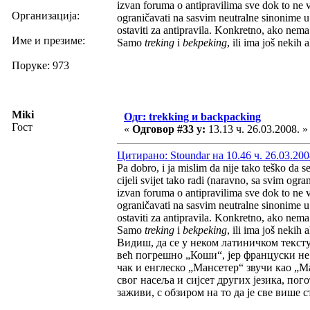
izvan foruma o antipravilima sve dok to ne v
Организација:
ograničavati na sasvim neutralne sinonime
ostaviti za antipravila. Konkretno, ako nema 
Име и презиме:
Samo
treking
i
bekpeking
, ili ima još nekih 
Поруке: 973
Miki
Одг: trekking и backpacking
Гост
«
Одговор #33 у:
13.13 ч. 26.03.2008. »
Цитирано: Stoundar на 10.46 ч. 26.03.200
Pa dobro, i ja mislim da nije tako teško da 
cijeli svijet tako radi (naravno, sa svim ogr
izvan foruma o antipravilima sve dok to ne v
ograničavati na sasvim neutralne sinonime
ostaviti za antipravila. Konkretno, ako nema 
Samo
treking
i
bekpeking
, ili ima još nekih 
Видиш, да се у неком латиничком тексту
већ погрешно „Коши“, јер француски не 
чак и енглеско „Мансетер“ звучи као „М
свог насеља и сијсет других језика, по
заживи, с обзиром на то да је све више 