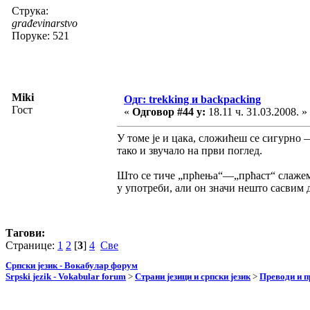
Струка:
građevinarstvo
Поруке: 521
Miki
Одг: trekking и backpacking
Гост
«
Одговор #44 у:
18.11 ч. 31.03.2008. »
У томе је и цака, сложићеш се сигурно 
тако и звучало на први поглед.
Што се тиче „прћења“—„прћаст“ слажем с
у употреби, али он значи нешто сасвим 
Тагови:
Странице:
1
2
[
3
]
4
Све
Српски језик - Вокабулар форум
Srpski jezik - Vokabular forum
>
Страни језици и српски језик
>
Преводи и 