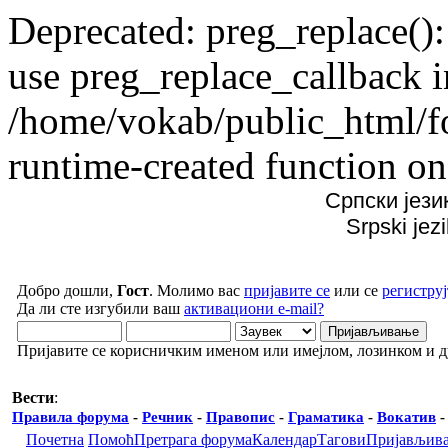
Deprecated: preg_replace():
use preg_replace_callback i
/home/vokab/public_html/f
runtime-created function on
Српски јези
Srpski jez
Добро дошли,
Гост
. Молимо вас
пријавите се
или се
региструј
Да ли сте изгубили ваш
активациони e-mail?
Пријавите се корисничким именом или имејлом, лозинком и 
Вести
:
Правила форума
-
Речник
-
Правопис
-
Граматика
-
Вокатив
Почетна
Помоћ
Претрага форума
Календар
Тагови
Пријављив