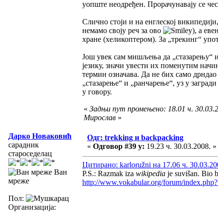
уопште неодређен. Прорачунавају се чес
Слично стоји и на енглеској википедији,
немамо своју реч за ово
), а ев
хране (хеликоптером). За „трекинг“ уп
Још увек сам мишљења да „стазарењу“ и 
језику, значи увести их поменутим начин
термин означава. Да не бих само дрндао
„стазарење“ и „ранчарење“, уз у загради
у говору.
«
Задњи пут промењено: 18.01 ч. 30.03.2
Мирослав
»
Дарко Новаковић
Одг: trekking и backpacking
сарадник
«
Одговор #39 у:
19.23 ч. 30.03.2008. »
староседелац
Цитирано: karloružni на 17.06 ч. 30.03.20
Ван
P.S.: Razmak iza
wikipedia
je suvišan. Bio b
мреже
http://www.vokabular.org/forum/index.php?
Пол:
Организација: