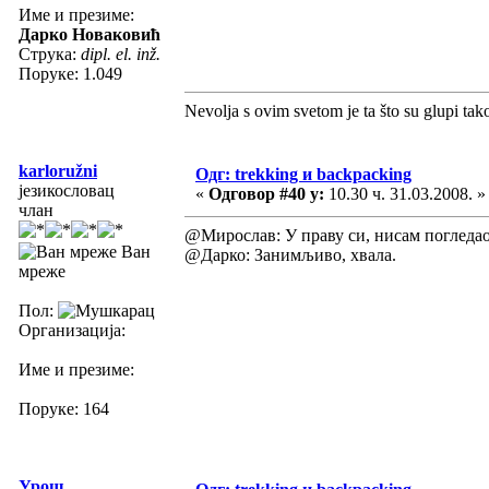
Име и презиме:
Дарко Новаковић
Струка:
dipl. el. inž.
Поруке: 1.049
Nevolja s ovim svetom je ta što su glupi tak
karloružni
Одг: trekking и backpacking
језикословац
«
Одговор #40 у:
10.30 ч. 31.03.2008. »
члан
@Мирослав: У праву си, нисам погледа
Ван
@Дарко: Занимљиво, хвала.
мреже
Пол:
Организација:
Име и презиме:
Поруке: 164
Урош