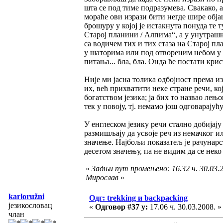
шта се под тиме подразумева. Свакако, 
мораће ови изрази бити негде шире обја
брошуру у којој је истакнута понуда те 
Старој планини / Алпима“, а у унутраш
са водичем тих и тих стаза на Старој пла
у шаторима или под отвореним небом у 
питања... бла, бла. Онда ће постати кри
Није ми јасна толика одбојност према из
их, већ прихватити неке стране речи, ко
богатством језика; ја бих то назвао ле
тек у повоју, тј. немамо још одговарајућ
У енглеском језику речи стално добијају
размишљају да усвоје реч из немачког ил
значење. Најбољи показатељ је рачунар
десетом значењу, па не видим да се неко 
«
Задњи пут промењено: 16.32 ч. 30.03.2
Мирослав
»
karloružni
Одг: trekking и backpacking
језикословац
«
Одговор #37 у:
17.06 ч. 30.03.2008. »
члан