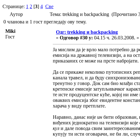
Странице:
1
2
[
3
]
4
Све
Аутор
Тема: trekking и backpacking (Прочитано 
0 чланова и 1 гост прегледају ову тему.
Miki
Одг: trekking и backpacking
Гост
«
Одговор #30 у:
04.15 ч. 26.03.2008. »
Ја мислим да је врло мало потребно да 
емисија на државној телевизији, а на о
приказаних се може на прсте набројати.
Да се прикаже неколико путописних реп
канала травел, и да буду синхронизоване
тренутно у говор. Док сам био млађи ста
кретенске емисије затупљивачког каракт
те исте продуцентске куће, којој ни им
оваквих емисија због евидентне констан
харача у виду претплате.
Наравно, данас није
ин
бити образован,
виђених једнократно на телевизији које
кул
и дале повода свим заинтересованим 
купују ти исти оговарачи, не би ли, слу