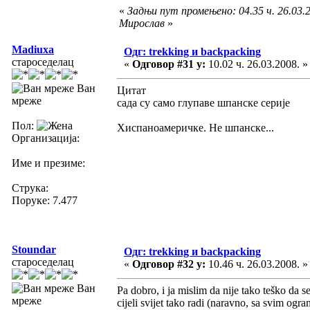
«
Задњи пут промењено: 04.35 ч. 26.03.2
Мирослав
»
Madiuxa
Одг: trekking и backpacking
староседелац
«
Одговор #31 у:
10.02 ч. 26.03.2008. »
Ван
Цитат
мреже
сада су само глупаве шпанске серије
Пол:
Хиспаноамеричке. Не шпанске...
Организација:
Име и презиме:
Струка:
Поруке: 7.477
Stoundar
Одг: trekking и backpacking
староседелац
«
Одговор #32 у:
10.46 ч. 26.03.2008. »
Ван
Pa dobro, i ja mislim da nije tako teško da 
мреже
cijeli svijet tako radi (naravno, sa svim ogr