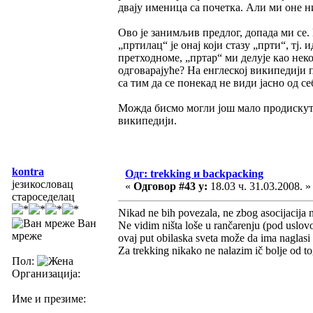
двају именица са почетка. Али ми оне н
Ово је занимљив предлог, допада ми с
„пртилац“ је онај који стазу „прти“, тј.
претходноме, „пртар“ ми делује као нек
одговарајуће? На енглеској википедији п
са тим да се понекад не види јасно од себ
Можда бисмо могли још мало продискутов
википедији.
kontra
Одг: trekking и backpacking
језикословац
«
Одговор #43 у:
18.03 ч. 31.03.2008. »
староседелац
Nikad ne bih povezala, ne zbog asocijacija n
Ван
Ne vidim ništa loše u rančarenju (pod uslov
мреже
ovaj put obilaska sveta može da ima naglasi
Za trekking nikako ne nalazim ič bolje od to
Пол:
Организација:
Име и презиме: