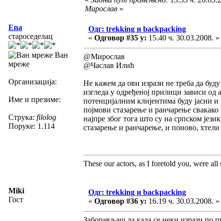
Мирослав
»
Ena
Одг: trekking и backpacking
староседелац
«
Одговор #35 у:
15.40 ч. 30.03.2008. »
Ван
@Мирослав
мреже
@Часлав Илић
Организација:
Не кажем да ови изрази не треба да буду
изгледа у одређеној прилици зависи од а
Име и презиме:
потенцијалним клијентима буду јасни и 
појмови стазарење и ранчарење свакако
Струка:
filolog
најпре због тога што су на српском језик
Поруке: 1.114
стазарење и ранчарење, и поново, хтел
These our actors, as I foretold you, were all sp
Miki
Одг: trekking и backpacking
Гост
«
Одговор #36 у:
16.19 ч. 30.03.2008. »
Заборављаш да када се неки изрази по пр