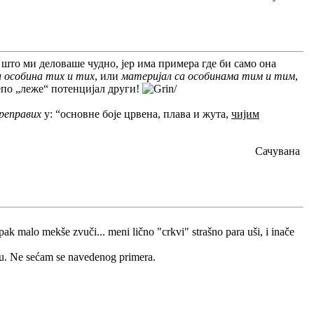
 што ми деловаше чудно, јер има примера где би само она
 особина тих и тих
, или
материјал са особинама тим и тим
,
по „леже“ потенцијал други!
/
реправих
у: “основне боје црвена, плава и жута,
чијим
Сачувана
ak malo mekše zvuči... meni lično "crkvi" strašno para uši, i inače
mu. Ne sećam se navedenog primera.