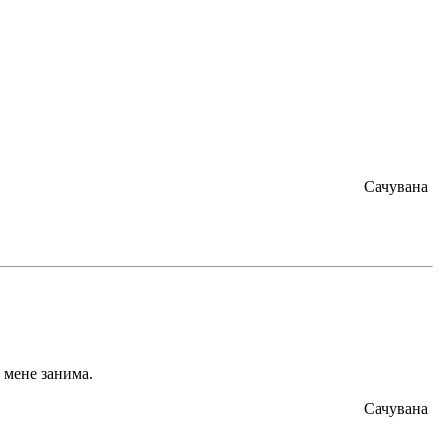
Сачувана
и мене занима.
Сачувана