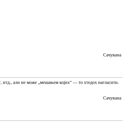
Сачувана
 итд., али не може „мешањем којих“ — то хтедох нагласити.
Сачувана