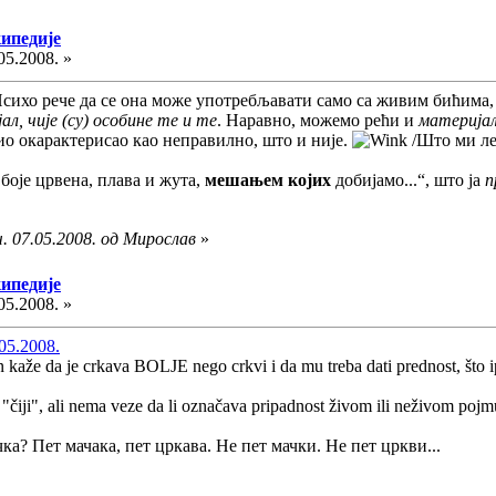
кипедије
05.2008. »
Психо рече да се она може употребљавати само са живим бићима,
ал, чије (су) особине те и те
. Наравно, можемо рећи и
материјал
ио окарактерисао као неправилно, што и није.
/Што ми ле
боје црвена, плава и жута,
мешањем којих
добијамо...“, што ја
п
. 07.05.2008. од Мирослав
»
кипедије
05.2008. »
.05.2008.
 kaže da je crkava BOLJE nego crkvi i da mu treba dati prednost, što ip
čiji", ali nema veze da li označava pripadnost živom ili neživom poj
чка? Пет мачака, пет цркава. Не пет мачки. Не пет цркви...