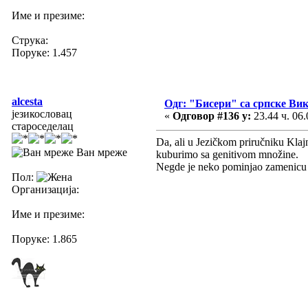
Име и презиме:
Струка:
Поруке: 1.457
alcesta
Одг: "Бисери" са српске Ви
језикословац
«
Одговор #136 у:
23.44 ч. 06.
староседелац
Da, ali u Jezičkom priručniku Klajn
Ван мреже
kuburimo sa genitivom množine.
Negde je neko pominjao zamenicu "
Пол:
Организација:
Име и презиме:
Поруке: 1.865