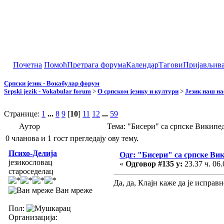
Почетна
Помоћ
Претрага форума
Календар
Тагови
Пријављив
Српски језик - Вокабулар форум
Srpski jezik - Vokabular forum
>
О српском језику и култури
>
Језик наш н
Странице:
1
...
8
9
[
10
]
11
12
...
59
Аутор
Тема: "Бисери" са српске Википе
0 чланова и 1 гост прегледају ову тему.
Психо-Делија
Одг: "Бисери" са српске Ви
језикословац
«
Одговор #135 у:
23.37 ч. 06.
староседелац
Да, да, Клајн каже да је исправ
Ван мреже
Пол:
Организација: