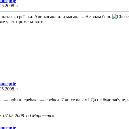
кипедије
05.2008. »
, патака, срећака. Али косака или масака ... Не знам баш.
може увек примењивати.
кипедије
05.2008. »
ка — воћки, срећака — срећки. Или се варам? Да не буде забуне, 
. 07.05.2008. од Мирослав
»
кипедије