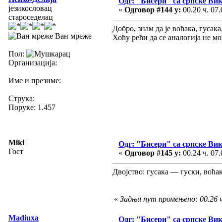
Одг: "Бисери" са српске Ви
језикословац
«
Одговор #144 у:
00.20 ч. 07.
староседелац
Добро, знам да је воћака, гусака
Ван мреже
Хоћу рећи да се аналогија не 
Пол:
Организација:
Име и презиме:
Струка:
Поруке: 1.457
Miki
Одг: "Бисери" са српске Ви
Гост
«
Одговор #145 у:
00.24 ч. 07.
Двојство: гусака — гуски, воћа
«
Задњи пут промењено: 00.26 ч
Madiuxa
Одг: "Бисери" са српске Ви