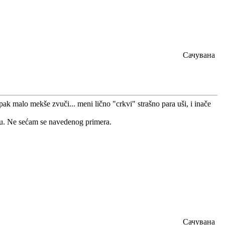
Сачувана
ak malo mekše zvuči... meni lično "crkvi" strašno para uši, i inače
mu. Ne sećam se navedenog primera.
Сачувана