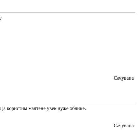
Сачувана
и ја користим малтене увек дуже облике.
Сачувана