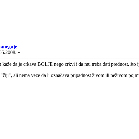
кипедије
05.2008. »
 kaže da je crkava BOLJE nego crkvi i da mu treba dati prednost, što ip
čiji", ali nema veze da li označava pripadnost živom ili neživom poj