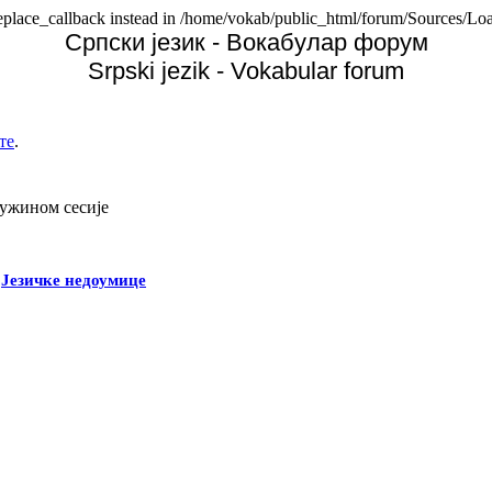
replace_callback instead in /home/vokab/public_html/forum/Sources/Loa
Српски језик - Вокабулар форум
Srpski jezik - Vokabular forum
те
.
дужином сесије
-
Језичке недоумице