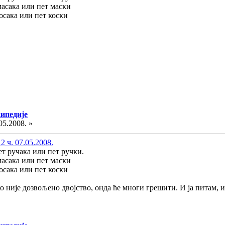
а или пет маски
а или пет коски
кипедије
05.2008. »
 ч. 07.05.2008.
ет ручака или пет ручки.
а или пет маски
а или пет коски
Ако није дозвољено двојство, онда ће многи грешити. И ја питам, 