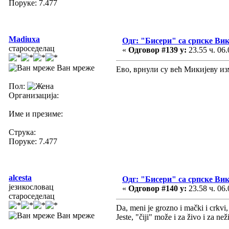
Поруке: 7.477
Madiuxa
Одг: "Бисери" са српске Ви
староседелац
«
Одговор #139 у:
23.55 ч. 06.
Ван мреже
Ево, врнули су већ Микијеву и
Пол:
Организација:
Име и презиме:
Струка:
Поруке: 7.477
alcesta
Одг: "Бисери" са српске Ви
језикословац
«
Одговор #140 у:
23.58 ч. 06.
староседелац
Da, meni je grozno i mački i crkvi, 
Ван мреже
Jeste, "čiji" može i za živo i za 