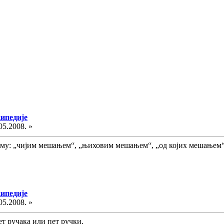
кипедије
05.2008. »
ему: „чијим мешањем“, „њиховим мешањем“, „од којих мешањем“,
кипедије
05.2008. »
ет ручака или пет ручки.