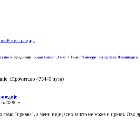
ање
Регистрација
асушни
(Уредници:
Бојан Башић
,
J o e
) > Тема:
"Бисери" са српске Википедије
дије (Прочитано 473440 пута)
кипедије
05.2008. »
но само "цркава", а мени није јасно зашто не може и цркви. Ово 