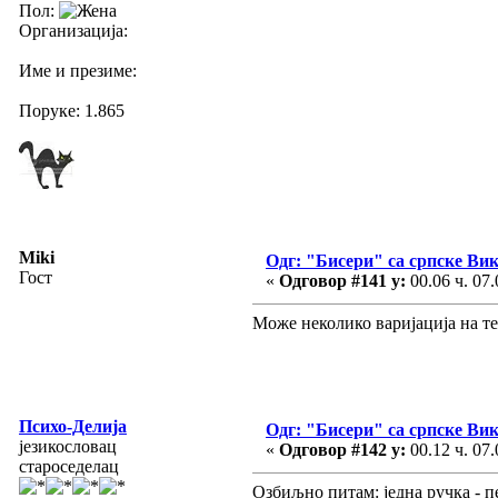
Пол:
Организација:
Име и презиме:
Поруке: 1.865
Miki
Одг: "Бисери" са српске Ви
Гост
«
Одговор #141 у:
00.06 ч. 07.
Може неколико варијација на т
Психо-Делија
Одг: "Бисери" са српске Ви
језикословац
«
Одговор #142 у:
00.12 ч. 07.
староседелац
Озбиљно питам: једна ручка - п