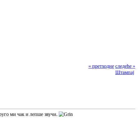
« претходне
следеће »
Штампај
друго ми чак и лепше звучи.