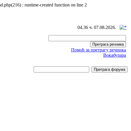
d.php(216) : runtime-created function on line 2
04.36 ч. 07.08.2026.
Помоћ за претрагу речника
Вокабулара