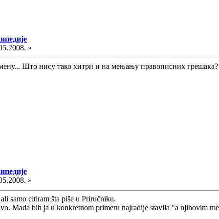
кипедије
05.2008. »
змену... Што нису тако хитри и на мењању правописних грешака
кипедије
05.2008. »
ali samo citiram šta piše u Priručniku.
neživo. Mada bih ja u konkretnom primeru najradije stavila "a njihovim 