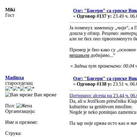
Miki
Одг: "Бисери" са српске Ви
Гост
«
Одговор #137 у:
23.49 ч. 06.
Ја поменух заменицу „чији“, а 
дошла у обзир. Рецимо:
материј
али не бих оно првопоменуто б
Пример је био како су „основне 
мешањем
добијамо...“
«
Задњи пут промењено: 00.04 ч
Madiuxa
Одг: "Бисери" са српске Ви
староседелац
«
Одговор #138 у:
23.51 ч. 06.
Ван мреже
Цитирано: alcesta на 23.44 ч. 06
Da, ali u Jezičkom priručniku Klajn
Пол:
kuburimo sa genitivom množine.
Организација:
Negde je neko pominjao zamenicu "
Име и презиме:
Па зар није црква исто као и ма
Струка: