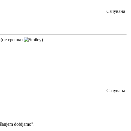
Сачувана
? (не грешки
)
Сачувана
mešanjem dobijamo".