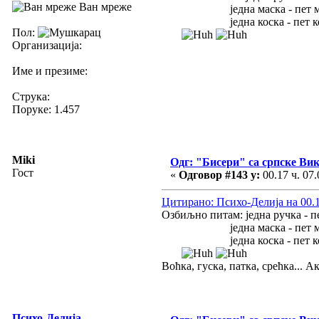
Ван мреже
једна маска - пет масак
једна коска - пет косак
Пол:
Организација:
Име и презиме:
Струка:
Поруке: 1.457
Miki
Одг: "Бисери" са српске Ви
Гост
«
Одговор #143 у:
00.17 ч. 07.
Цитирано: Психо-Делија на 00.12
Озбиљно питам: једна ручка - п
једна маска - пет масак
једна коска - пет косак
Воћка, гуска, патка, срећка... 
Психо-Делија