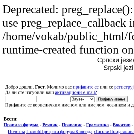
Deprecated: preg_replace():
use preg_replace_callback i
/home/vokab/public_html/f
runtime-created function on
Српски јези
Srpski jez
Добро дошли,
Гост
. Молимо вас
пријавите се
или се
региструј
Да ли сте изгубили ваш
активациони e-mail?
Пријавите се корисничким именом или имејлом, лозинком и 
Вести
:
Правила форума
-
Речник
-
Правопис
-
Граматика
-
Вокатив
Почетна
Помоћ
Претрага форума
Календар
Тагови
Пријављив