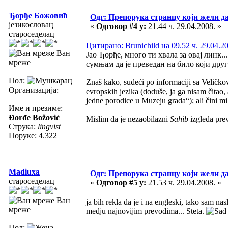
Ђорђе Божовић
Одг: Препорука странцу који жели д
језикословац
«
Одговор #4 у:
21.44 ч. 29.04.2008. »
староседелац
Цитирано: Brunichild на 09.52 ч. 29.04.2
Ван
Јао Ђорђе, много ти хвала за овај линк.
мреже
сумњам да је преведан на било који друг
Пол:
Znaš kako, sudeći po informaciji sa Veličko
Организација:
evropskih jezika (doduše, ja ga nisam čitao, 
jedne porodice u Muzeju grada“); ali čini m
Име и презиме:
Đorđe Božović
Mislim da je nezaobilazni
Sahib
izgleda pre
Струка:
lingvist
Поруке: 4.322
Madiuxa
Одг: Препорука странцу који жели д
староседелац
«
Одговор #5 у:
21.53 ч. 29.04.2008. »
Ван
ja bih rekla da je i na engleski, tako sam na
мреже
medju najnovijim prevodima... Steta.
Пол: