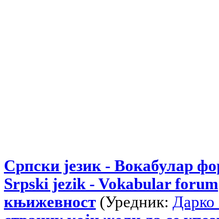
Српски језик - Вокабулар ф
Srpski jezik - Vokabular forum
књижевност
(Уредник:
Дарко