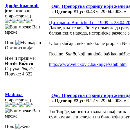
Ђорђе Божовић
Одг: Препорука странцу који жели д
језикословац
«
Одговор #1 у:
00.43 ч. 29.04.2008. »
староседелац
Цитирано: Brunichild на 19.09 ч. 28.04.2
Ван
Дакле, књиге које би му помогле да раз
мреже
балканских народа, историјске разлоге за
Пол:
U tom slučaju, neka nikako ne propusti Nen
Организација:
Recimo,
Sahib
, koji mu dođe baš kao udžben
Име и презиме:
Đorđe Božović
http://www.velickovic.ba/knjige/sahib.htm
Струка:
lingvist
Поруке: 4.322
Madiuxa
Одг: Препорука странцу који жели д
староседелац
«
Одговор #2 у:
09.52 ч. 29.04.2008. »
Ван
Јао Ђорђе, много ти хвала за овај линк.
мреже
сумњам да је преведан на било који друг
Пол: