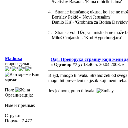
Svetislav Basara - 'Fama o biciklistima'
4. Stranac istančanog ukusa, koji se ne mož
Borislav Pekić - 'Novi Jerusalim'
Danilo Kiš - 'Grobnica za Borisa Davidovi
5. Stranac voli Džojsa i misli da ne može bo
Miloš Crnjanski - 'Kod Hyperborejaca'
Madiuxa
Одг: Препорука странцу који жели д
староседелац
«
Одговор #7 у:
13.46 ч. 30.04.2008. »
Ван
Blejd, mnogo ti hvala. Stranac zeli od svega
мреже
mogu bit prevedeni na jezik koji meni treba..
Пол:
Jos jednom, puno ti hvala.
Организација:
Име и презиме:
Струка:
Поруке: 7.477