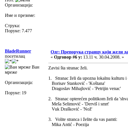
Организација:
Име и презиме:
Струка:
Поруке: 7.477
BladeRunner
Одг: Препорука странцу који жели д
посетилац
«
Одговор #6 у:
13.11 ч. 30.04.2008. »
Ван
Zavisi šta stranac želi.
мреже
1. Stranac želi da upozna lokalnu kulturu i 
Организација:
Borisav Stanković - 'Koštana'
Dragoslav Mihajlović - 'Petrijin venac'
Поруке: 19
2. Stranac opterećen politikom želi da 'shva
Meša Selimović - 'Derviš i smrt'
Vuk Drašković - 'Nož'
3. Volite stranca i želite da vas pamti:
Mika Antić - Poezija