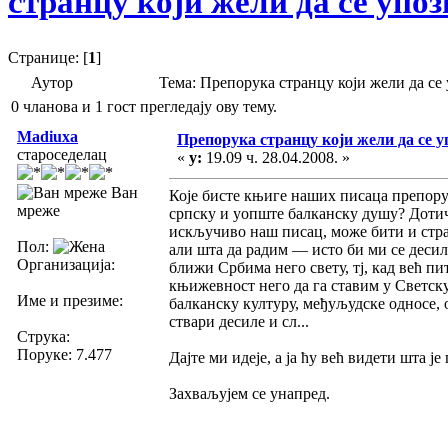
странцу који жели да се упо
Странице: [
1
]
Аутор
Тема: Препорука странцу који жели да се
0 чланова и 1 гост прегледају ову тему.
Madiuxa
Препорука странцу који жели да се 
староседелац
«
у:
19.09 ч. 28.04.2008. »
Ван
Које бисте књиге наших писаца препору
мреже
српску и уопште балканску душу? Дотич
искључиво наш писац, може бити и стра
Пол:
али шта да радим — исто би ми се десил
Организација:
ближи Србима него свету, тј, кад већ 
књижевност него да га ставим у Светску
Име и презиме:
балканску културу, међуљудске односе, 
ствари десиле и сл...
Струка:
Поруке: 7.477
Дајте ми идеје, а ја ћу већ видети шта је
Захваљујем се унапред.