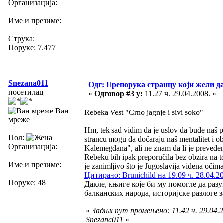
Организација:
Име и презиме:
Струка:
Поруке: 7.477
Snezana011
Одг: Препорука странцу који жели д
посетилац
«
Одговор #3 у:
11.27 ч. 29.04.2008. »
Ван
Rebeka Vest "Crno jagnje i sivi soko"
мреже
Hm, tek sad vidim da je uslov da bude naš pi
Пол:
strancu mogu da dočaraju naš mentalitet i o
Организација:
Kalemegdana", ali ne znam da li je prevede
Rebeku bih ipak preporučila bez obzira na to 
Име и презиме:
je zanimljivo što je Jugoslavija viđena očim
Цитирано: Brunichild на 19.09 ч. 28.04.2
Поруке: 48
Дакле, књиге које би му помогле да раз
балканских народа, историјске разлоге за
«
Задњи пут промењено: 11.42 ч. 29.04.2
Snezana011
»