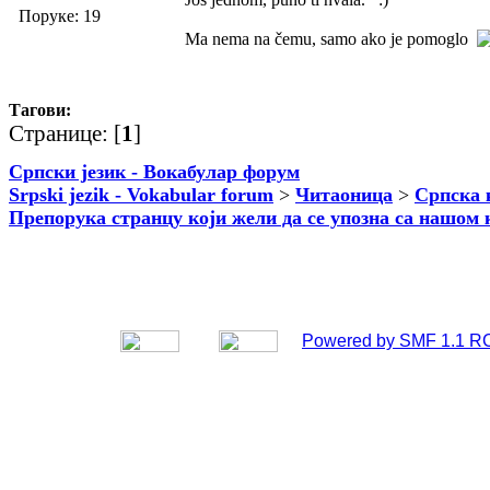
Поруке: 19
Ma nema na čemu, samo ako je pomoglo
Тагови:
Странице: [
1
]
Српски језик - Вокабулар форум
Srpski jezik - Vokabular forum
>
Читаоница
>
Српска 
Препорука странцу који жели да се упозна са нашом
Powered by SMF 1.1 R