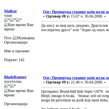
Mallrat
Одг: Препорука странцу који жели д
члан
«
Одговор #8 у:
15.07 ч. 30.04.2008. »
Ван
Да нису за овај циљ, рецимо, Драгосла
мреже
послератна друга" или "Један од оних ж
Пол:
Организација:
Име и презиме:
Поруке: 142
BladeRunner
Одг: Препорука странцу који жели д
посетилац
«
Одговор #9 у:
21.48 ч. 30.04.2008. »
Ван
Цитирано: Brunichild link=topic=2079.
мреже
Blejd, mnogo ti hvala. Stranac zeli od sveg
mogu bit prevedeni na jezik koji meni treb
Организација:
Jos jednom, puno ti hvala. :)