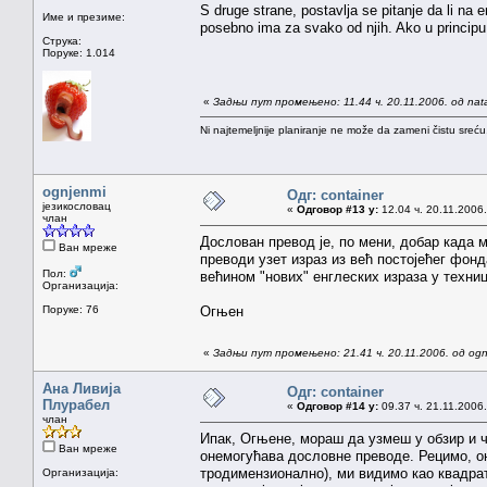
S druge strane, postavlja se pitanje da li na e
Име и презиме:
posebno ima za svako od njih. Ako u principu
Струка:
Поруке: 1.014
«
Задњи пут промењено: 11.44 ч. 20.11.2006. од na
Ni najtemeljnije planiranje ne može da zameni čistu sreć
ognjenmi
Одг: container
језикословац
«
Одговор #13 у:
12.04 ч. 20.11.2006.
члан
Дослован превод је, по мени, добар када мо
Ван мреже
преводи узет израз из већ постојећег фонд
Пол:
већином "нових" енглеских израза у техниц
Организација:
Поруке: 76
Огњен
«
Задњи пут промењено: 21.41 ч. 20.11.2006. од ogn
Ана Ливија
Одг: container
Плурабел
«
Одговор #14 у:
09.37 ч. 21.11.2006.
члан
Ипак, Огњене, мораш да узмеш у обзир и ч
Ван мреже
онемогућава дословне преводе. Рецимо, оно
тродимензионално), ми видимо као квадра
Организација: