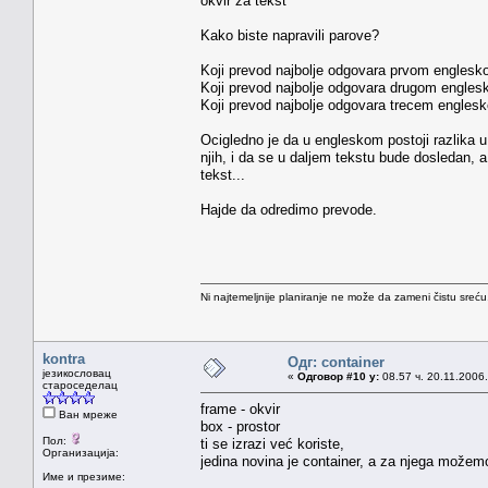
okvir za tekst
Kako biste napravili parove?
Koji prevod najbolje odgovara prvom englesko
Koji prevod najbolje odgovara drugom englesk
Koji prevod najbolje odgovara trecem englesk
Ocigledno je da u engleskom postoji razlika u
njih, i da se u daljem tekstu bude dosledan,
tekst...
Hajde da odredimo prevode.
Ni najtemeljnije planiranje ne može da zameni čistu sreć
kontra
Одг: container
језикословац
«
Одговор #10 у:
08.57 ч. 20.11.2006.
староседелац
frame - okvir
Ван мреже
box - prostor
Пол:
ti se izrazi već koriste,
Организација:
jedina novina je container, a za njega možem
Име и презиме: