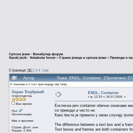
Српски језик - Вокабулар форум
Srpski jezik - Vokabular forum
>
Страни језици и српски језик
>
Преводи и п
Странице: [
1
]
2
3
4
Све
Аутор
Тема: ENGL: Container (Прочитано 37
0 чланова и 1 гост прегледају ову тему.
Зоран Ђорђевић
ENGL: Container
староседелац
«
у:
12.53 ч. 30.07.2006. »
Ван мреже
Енглеска реч container обично означаве м
се преводи а често не.
Пол:
Организација:
Како бисте је превели у овом случају (копи
Име и презиме:
The difference between a text box and a fram
Струка:
Дипл. инж.
Text boxes and frames are both containers for
Поруке: 2.364