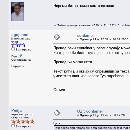
Није ми битно, само сам радознао.
«
Задњи пут промењено: 21.09 ч. 11.01.2007. од Ma
ognjenmi
container
језикословац
«
Одговор #1 у:
15.39 ч. 30.07.2006.
члан
Превод речи container у овом случају мож
Ван мреже
Контејнер би било глупо јер се то потпуно
Пол:
Организација:
Превод би могао бити
Поруке: 76
Текст кутија и оквир су спремници за текс
уместо то овог иза зареза "уз одређивање
Огњен
Pedja
Одг: container
администратор
«
Одговор #2 у:
19.49 ч. 30.07.2006.
староседелац
Цитат
Ван мреже
Text boxes and frames are both containers for text that