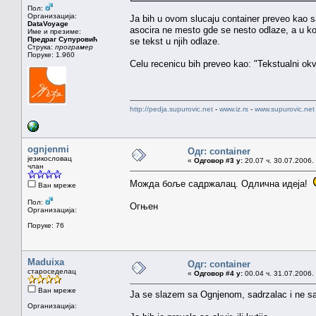
Пол:
Организација:
Ja bih u ovom slucaju container preveo kao 
DataVoyage
asocira ne mesto gde se nesto odlaze, a u kon
Име и презиме:
Предраг Супуровић
se tekst u njih odlaze.
Струка:
програмер
Поруке: 1.960
Celu recenicu bih preveo kao: "Tekstualni okv
http://pedja.supurovic.net
-
www.iz.rs
-
www.supurovic.net
ognjenmi
Одг: container
језикословац
«
Одговор #3 у:
20.07 ч. 30.07.2006.
члан
Можда боље садржалац. Одлична идеја!
Ван мреже
Пол:
Огњен
Организација:
Поруке: 76
Maduixa
Одг: container
староседелац
«
Одговор #4 у:
00.04 ч. 31.07.2006.
Ван мреже
Ja se slazem sa Ognjenom, sadrzalac i ne s
Организација: