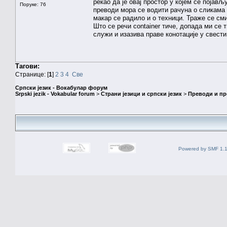
рекао да је овај простор у којем се појављ
Поруке: 76
преводи мора се водити рачуна о сликама к
макар се радило и о техници. Траже се см
Што се речи container тиче, допада ми се
служи и изазива праве конотације у свести 
Тагови:
Странице: [
1
]
2
3
4
Све
Српски језик - Вокабулар форум
Srpski jezik - Vokabular forum
>
Страни језици и српски језик
>
Преводи и п
Powered by SMF 1.