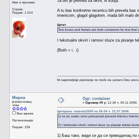
Ja bih je prevela sa okvir, ili kutija.
Име и презиме:
Струка:
A tu bas konkretno recenicu bih prevela bas 
Поруке: 1.014
imenicom, glagol glagolom, mada bih malo drug
Цитат
Text boxes and frames are both containers for text that
I tekstualni okviri i ramovi sluze za pisanje 
(Both = i...i)
Ni najtemeljnije planiranje ne može da zameni čistu sreć
Мирна
Одг: container
језикословац
«
Одговор #5 у:
12.36 ч. 06.11.2006.
члан
Цитирано: natasha2000 на 00.04 ч. 31.07.2006.
Ван мреже
1) ne po svaku cenu pokusavati prevesti imenicu imenicom
Организација:
2) I tekstualni okviri i ramovi sluze za pisanje teksta kom
Поруке: 159
1) Баш тако, види се да си преводилац по 