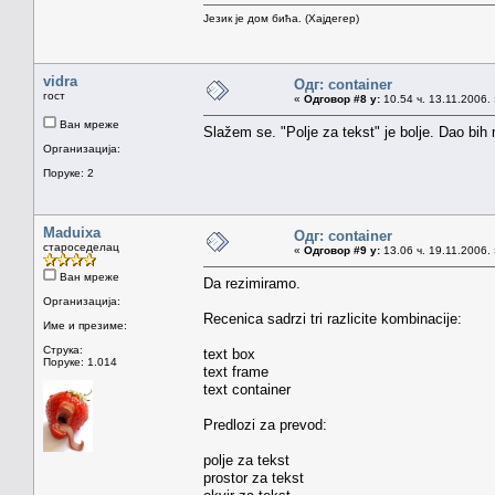
Језик је дом бића. (Хајдегер)
vidra
Одг: container
гост
«
Одговор #8 у:
10.54 ч. 13.11.2006.
Ван мреже
Slažem se. "Polje za tekst" je bolje. Dao bih 
Организација:
Поруке: 2
Maduixa
Одг: container
староседелац
«
Одговор #9 у:
13.06 ч. 19.11.2006.
Ван мреже
Da rezimiramo.
Организација:
Recenica sadrzi tri razlicite kombinacije:
Име и презиме:
Струка:
text box
Поруке: 1.014
text frame
text container
Predlozi za prevod:
polje za tekst
prostor za tekst