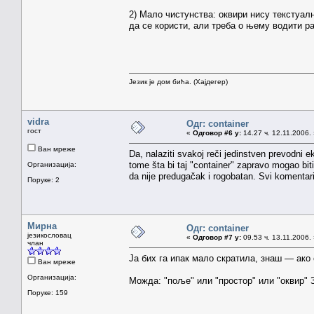
2) Мало чистунства: оквири нису текстуалн
да се користи, али треба о њему водити р
Језик је дом бића. (Хајдегер)
vidra
Одг: container
гост
«
Одговор #6 у:
14.27 ч. 12.11.2006.
Ван мреже
Da, nalaziti svakoj reči jedinstven prevodni 
tome šta bi taj "container" zapravo mogao biti
Организација:
da nije predugačak i rogobatan. Svi komentari
Поруке: 2
Мирна
Одг: container
језикословац
«
Одговор #7 у:
09.53 ч. 13.11.2006.
члан
Ја бих га ипак мало скратила, знаш — ако 
Ван мреже
Организација:
Можда: "поље" или "простор" или "оквир" З
Поруке: 159