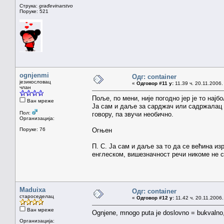
Струка:
građevinarstvo
Поруке: 521
ognjenmi
Одг: container
језикословац
«
Одговор #11 у:
11.39 ч. 20.11.2006.
члан
Поље, по мени, није погодно јер је то најбо
Ван мреже
Ја сам и даље за сарджач или садржалац т
Пол:
говору, па звучи необично.
Организација:
Поруке: 76
Огњен
П. С. Ја сам и даље за то да се већина изр
енглеском, вишезначност речи никоме не с
Maduixa
Одг: container
староседелац
«
Одговор #12 у:
11.42 ч. 20.11.2006.
Ван мреже
Ognjene, mnogo puta je doslovno = bukvalno, 
Организација: