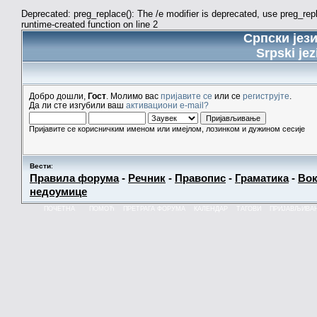
Deprecated: preg_replace(): The /e modifier is deprecated, use preg_re
runtime-created function on line 2
Српски јез
Srpski jez
Добро дошли,
Гост
. Молимо вас
пријавите се
или се
региструјте
.
Да ли сте изгубили ваш
активациони e-mail?
Пријавите се корисничким именом или имејлом, лозинком и дужином сесије
Вести
:
Правила форума
-
Речник
-
Правопис
-
Граматика
-
Вок
недоумице
ПОЧЕТНА
ПОМОЋ
ПРЕТРАГА ФОРУМА
КАЛЕНДАР
ТАГОВИ
ПРИЈАВЉИВА