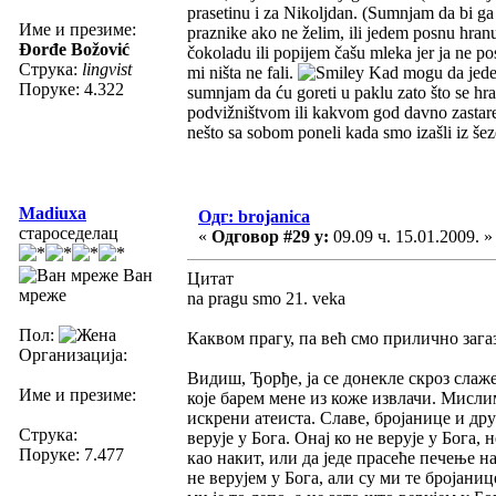
prasetinu i za Nikoljdan. (Sumnjam da bi g
Име и презиме:
praznike ako ne želim, ili jedem posnu hran
Đorđe Božović
čokoladu ili popijem čašu mleka jer ja ne po
Струка:
lingvist
mi ništa ne fali.
Kad mogu da jedem 
Поруке: 4.322
sumnjam da ću goreti u paklu zato što se h
podvižništvom ili kakvom god davno zasta
nešto sa sobom poneli kada smo izašli iz še
Madiuxa
Одг: brojanica
староседелац
«
Одговор #29 у:
09.09 ч. 15.01.2009. »
Ван
Цитат
мреже
na pragu smo 21. veka
Пол:
Каквом прагу, па већ смо прилично загази
Организација:
Видиш, Ђорђе, ја се донекле скроз слаже
Име и презиме:
које барем мене из коже извлачи. Мислим
искрени атеиста. Славе, бројанице и дру
Струка:
верује у Бога. Онај ко не верује у Бога,
Поруке: 7.477
као накит, или да једе прасеће печење н
не верујем у Бога, али су ми те бројаниц