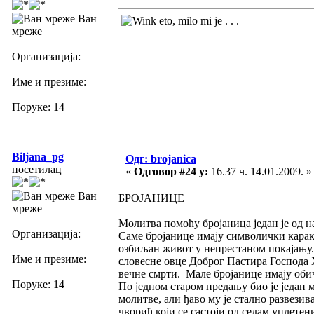
Ван
eto, milo mi je . . .
мреже
Организација:
Име и презиме:
Поруке: 14
Biljana_pg
Одг: brojanica
посетилац
«
Одговор #24 у:
16.37 ч. 14.01.2009. »
Ван
БРОЈАНИЦЕ
мреже
Молитва помоћу бројаница један је од н
Организација:
Саме бројанице имају символички каракт
озбиљан живот у непрестаном покајању. 
Име и презиме:
словесне овце Доброг Пастира Господа Х
вечне смрти. Мале бројанице имају обич
Поруке: 14
По једном старом предању био је један м
молитве, али ђаво му је стално развезив
чворић који се састоји од седам уплетен