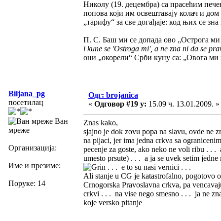
Николу (19. децембра) са прасећим печ
попова који им освештавају колач и дом 
„тарифу“ за све догађаје: код њих се зн
П. С. Баш ми се допада ово „Острога ми
i kune se 'Ostroga mi', a ne zna ni da se pra
они „окорели“ Срби куну са: „Овога ми
Biljana_pg
Одг: brojanica
посетилац
«
Одговор #19 у:
15.09 ч. 13.01.2009. »
Ван
Znas kako,
мреже
sjajno je dok zovu popa na slavu, ovde ne zn
na pijaci, jer ima jedna crkva sa ograniceni
Организација:
pecenje za goste, ako neko ne voli ribu . . 
umesto prsute) . . . a ja se uvek setim jedne
Име и презиме:
. . . e to su nasi vernici . . .
Ali stanje u CG je katastrofalno, pogotovo o
Поруке: 14
Crnogorska Pravoslavna crkva, pa vencavaju l
crkvi . . . na vise nego smesno . . . ja ne z
koje versko pitanje