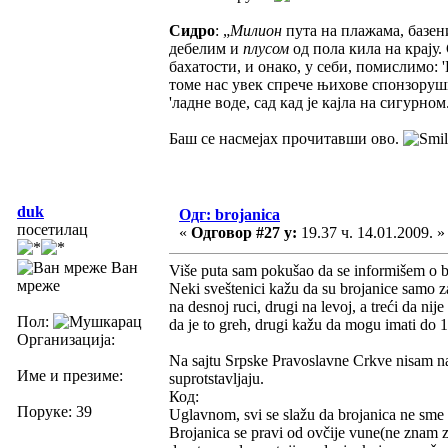
Сидро
: „
Милион
пута на плажама, базен
дебелим и
плусом
од пола кила на крају.
бахатости, и онако, у себи, помислимо: 
томе нас увек спрече њихове спонзорушиц
'ладне воде, сад кад је кајла на сигурном
Баш се насмејах прочитавши ово.
duk
Одг: brojanica
посетилац
«
Одговор #27 у:
19.37 ч. 14.01.2009. »
Ван
Više puta sam pokušao da se informišem o br
мреже
Neki sveštenici kažu da su brojanice samo za
na desnoj ruci, drugi na levoj, a treći da ni
Пол:
da je to greh, drugi kažu da mogu imati do 1
Организација:
Na sajtu Srpske Pravoslavne Crkve nisam naš
Име и презиме:
suprotstavljaju.
Код:
Поруке: 39
Uglavnom, svi se slažu da brojanica ne sme 
Brojanica se pravi od ovčije vune(ne znam z