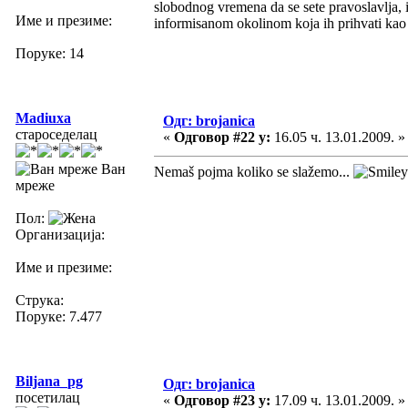
slobodnog vremena da se sete pravoslavlja, 
Име и презиме:
informisanom okolinom koja ih prihvati kao t
Поруке: 14
Madiuxa
Одг: brojanica
староседелац
«
Одговор #22 у:
16.05 ч. 13.01.2009. »
Ван
Nemaš pojma koliko se slažemo...
мреже
Пол:
Организација:
Име и презиме:
Струка:
Поруке: 7.477
Biljana_pg
Одг: brojanica
посетилац
«
Одговор #23 у:
17.09 ч. 13.01.2009. »