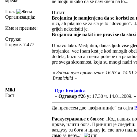
мреже
ne mogu nikako da se naviknem na to...
Пол:
Цитат
Организација:
Brojanica je namjenjena da se koristi za 
ruci, ali pitajmo se za sta je to "dovoljno". 
Име и презиме:
grijeh nekoristiti je.
Brojanica nije nakit i ne pravi se da sluz
Струка:
Поруке: 7.477
Upravo tako. Medjutim, danas ljudi vise gled
brojanica, vec i sam krst je kod mnogih obel
do tela, blizu srca i nema potrebe da paradir
pre svega skromnost, koju su mnogi nadri ver
«
Задњи пут промењено: 16.53 ч. 14.01.2
Brunichild
»
Miki
Одг: brojanica
Гост
«
Одговор #26 у:
17.30 ч. 14.01.2009. »
Да пренесем две „дефиниције“ са сајта
В
Раскусуравање с богом
: „Код наших по
цркве, илити бога. Принцип је следећи:
ваздуху за бога и цркву је, све што па
само за веру...“