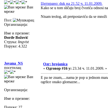
Цитирано: duk на 21.52 ч. 11.01.2009.
Ван
Kako se u tom sličaju broj čvorića odnosi n
мреже
Nisam teolog, ali pretpostaviću da se množi 
Пол:
Организација:
Име и презиме:
Đorđe Božović
Струка:
lingvist
Поруке: 4.322
Jovana_NS
Одг: brojanica
посетилац
«
Одговор #16 у:
23.34 ч. 11.01.2009. »
Ван
E pa ne znam,....nama je pop u jednom manas
мреже
ogrlice onako glomazne...
Организација:
Име и презиме:
Поруке: 27