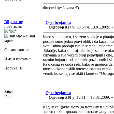
directed by: Jovana :D
Biljana_pg
Одг: brojanica
посетилац
«
Одговор #17 у:
03.54 ч. 13.01.2009. »
Ван
Interesantna tema, i slazem se da je u pitan
мреже
postoji samo jedan pravi oblik i da kazem f
svetilistima prodaju iste te sarene i modern
Организација:
Takodje, kako su brojanice koje se nose oko 
crkvama u sve vecem broji pojavljuju i one, 
Име и презиме:
raznim bojama, od srebrnih, pozlacenih i sl
Pa o cemu se onda radi, kako je moguce da su
Поруке: 14
umesto ekonomskih interesa istaknu verski, i
vernik ko se najvise okiti i kune se "Ostroga
Miki
Одг: brojanica
Гост
«
Одговор #18 у:
12.11 ч. 13.01.2009. »
Кад неке цркве могу да истакну и ценов
зашто не би продавале и остале „глупост