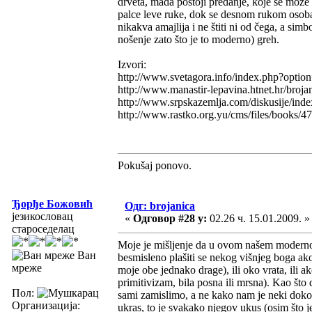
drveta, mada postoji predanje, koje se može t
palce leve ruke, dok se desnom rukom osoba
nikakva amajlija i ne štiti ni od čega, a si
nošenje zato što je to moderno) greh.
Izvori:
http://www.svetagora.info/index.php?opt
http://www.manastir-lepavina.htnet.hr/broja
http://www.srpskazemlja.com/diskusije/inde
http://www.rastko.org.yu/cms/files/books/
Pokušaj ponovo.
Ђорђе Божовић
Одг: brojanica
језикословац
«
Одговор #28 у:
02.26 ч. 15.01.2009. »
староседелац
Moje je mišljenje da u ovom našem modernom 
Ван
besmisleno plašiti se nekog višnjeg boga ak
мреже
moje obe jednako drage), ili oko vrata, ili 
primitivizam, bila posna ili mrsna). Kao što 
Пол:
sami zamislimo, a ne kako nam je neki doko
Организација:
ukras, to je svakako njegov ukus (osim što