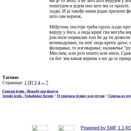
ми је то лепо, а не зато што верујем у Бо
поштујем и једем оно што ми се прохте.
људи. И ја такође имам један прелепи фи
што сам верник.
Међутим, постоји трећа група људи прот
верују у бога, а онда крше сва могућа в
још иоле нормалан поп ће да ти дозволи
великодушни, па нек' онда крену даље, н
фолирање, то изговарање, налажење "руп
Мислим, или јеси нешто или ниси. Срамо
си бог зна какав верник а ни да се прек
Тагови:
Странице:
1
[
2
]
3
4
...
7
Српски језик - Вокабулар форум
Srpski jezik - Vokabular forum
>
О српском језику и култури
>
Српска култу
Powered by SMF 1.1 R