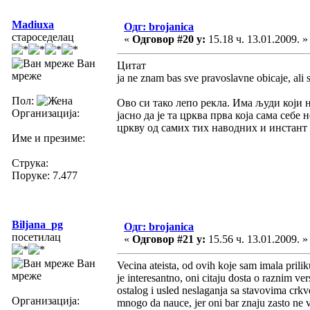
Madiuxa
Одг: brojanica
староседелац
«
Одговор #20 у:
15.18 ч. 13.01.2009. »
Ван
Цитат
мреже
ja ne znam bas sve pravoslavne obicaje, ali 
Пол:
Ово си тако лепо рекла. Има људи који н
Организација:
јасно да је та црква прва која сама себ
цркву од самих тих наводних и инстант
Име и презиме:
Струка:
Поруке: 7.477
Biljana_pg
Одг: brojanica
посетилац
«
Одговор #21 у:
15.56 ч. 13.01.2009. »
Ван
Vecina ateista, od ovih koje sam imala prili
мреже
je interesantno, oni citaju dosta o raznim v
ostalog i usled neslaganja sa stavovima crkve 
Организација:
mnogo da nauce, jer oni bar znaju zasto ne v