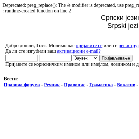
Deprecated: preg_replace(): The /e modifier is deprecated, use preg
: runtime-created function on line 2
Српски јези
Srpski jez
Добро дошли,
Гост
. Молимо вас
пријавите се
или се
региструј
Да ли сте изгубили ваш
активациони e-mail?
Пријавите се корисничким именом или имејлом, лозинком и 
Вести
:
Правила форума
-
Речник
-
Правопис
-
Граматика
-
Вокатив