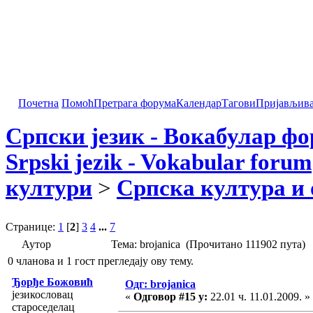
Почетна
Помоћ
Претрага форума
Календар
Тагови
Пријављив
Српски језик - Вокабулар ф
Srpski jezik - Vokabular forum
култури
>
Српска култура и 
Странице:
1
[
2
]
3
4
...
7
Аутор
Тема: brojanica (Прочитано 111902 пута)
0 чланова и 1 гост прегледају ову тему.
Ђорђе Божовић
Одг: brojanica
језикословац
«
Одговор #15 у:
22.01 ч. 11.01.2009. »
староседелац