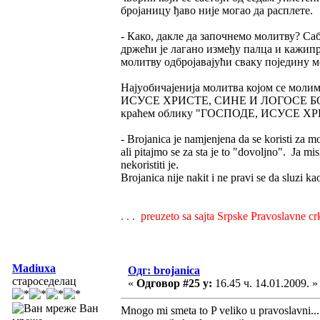
бројаницу ђаво није могао да расплете.
- Како, дакле да започнемо молитву? Са
држећи је лагано између палца и кажип
молитву одбројавајући сваку поједину 
Најуобичајенија молитва којом се мо
ИСУСЕ ХРИСТЕ, СИНЕ И ЛОГОСЕ Б
краћем облику "ГОСПОДЕ, ИСУСЕ 
- Brojanica je namjenjena da se koristi za mo
ali pitajmo se za sta je to "dovoljno". Ja mis
nekoristiti je.
Brojanica nije nakit i ne pravi se da sluzi k
. . . preuzeto sa sajta Srpske Pravoslavne cr
Madiuxa
Одг: brojanica
староседелац
«
Одговор #25 у:
16.45 ч. 14.01.2009. »
Ван
Mnogo mi smeta to P veliko u pravoslavni...