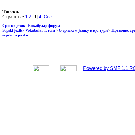
Тагови:
Странице:
1
2
[
3
]
4
Све
Српски језик - Вокабулар форум
Srpski jezik - Vokabular forum
>
О српском језику и култури
>
Правопис срп
srpskom jeziku
Powered by SMF 1.1 R