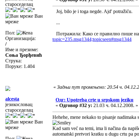
староседелац
Joj, bilo je i toga negde. Ajd' potražiću.
Ван
мреже
...
Пол:
Потражила: Како се правилно пише на
Организација:
topic=235.msg1344;topicseen#msg1344
/
Име и презиме:
Соња Ђорђевић
Струка:
Поруке: 1.404
«
Задњи пут промењено: 20.54 ч. 04.12.
alcesta
Одг: Upotreba crte u srpskom jeziku
језикословац
«
Одговор #32 у:
21.03 ч. 04.12.2008. »
староседелац
Hehehe, mene nekako to pisanje nadimaka s 
Ван
мреже
Kad sam već na temi, ima li načina da nap
automatski pretvori kratku u dugu crtu pa p
Пол: