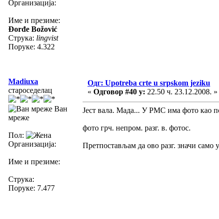
Организација:
Име и презиме:
Đorđe Božović
Струка:
lingvist
Поруке: 4.322
Madiuxa
Одг: Upotreba crte u srpskom jeziku
староседелац
«
Одговор #40 у:
22.50 ч. 23.12.2008. »
Ван
Јест вала. Мада... У РМС има фото као 
мреже
фото грч. непром. разг. в. фотос.
Пол:
Организација:
Претпостављам да ово разг. значи само у 
Име и презиме:
Струка:
Поруке: 7.477