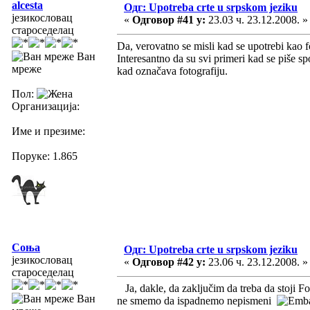
alcesta
Одг: Upotreba crte u srpskom jeziku
језикословац
«
Одговор #41 у:
23.03 ч. 23.12.2008. »
староседелац
Da, verovatno se misli kad se upotrebi kao fo
Ван
Interesantno da su svi primeri kad se piše sp
мреже
kad označava fotografiju.
Пол:
Организација:
Име и презиме:
Поруке: 1.865
Соња
Одг: Upotreba crte u srpskom jeziku
језикословац
«
Одговор #42 у:
23.06 ч. 23.12.2008. »
староседелац
Ja, dakle, da zaključim da treba da stoji Fot
Ван
ne smemo da ispadnemo nepismeni