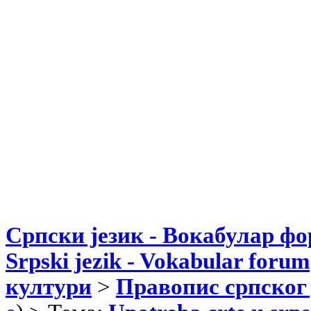
Српски језик - Вокабулар ф
Srpski jezik - Vokabular forum
култури
>
Правопис српског 