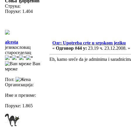
Соња Ђорђевић
Струка:
Поруке: 1.404
alcesta
Одг: Upotreba crte u srpskom jeziku
језикословац
«
Одговор #44 у:
23.19 ч. 23.12.2008. »
староседелац
Eh, kamo sreće da je adminima i saradnicima
Ван
мреже
Пол:
Организација:
Име и презиме:
Поруке: 1.865