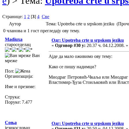
e
) > Тема:
Upotreba crte u srp
Странице:
1
2
[
3
]
4
Све
Аутор
Тема: Upotreba crte u srpskom jeziku (Про
0 чланова и 1 гост прегледају ову тему.
Madiuxa
Одг: Upotreba crte u srpskom jeziku
староседелац
«
Одговор #30 у:
20.37 ч. 04.12.2008. »
Ван
Ајде да мало оживимо ову тему:
мреже
Како се пишу надимци?
Пол:
Организација:
Миодраг Петровић-Чкаља или Миодраг 
Властимир-Ђуза Стоиљковић или Влас
Име и презиме:
Струка:
Поруке: 7.477
Соња
Одг: Upotreba crte u srpskom jeziku
језикословац
«
Одговор #31 у:
20.50 ч. 04.12.2008. »