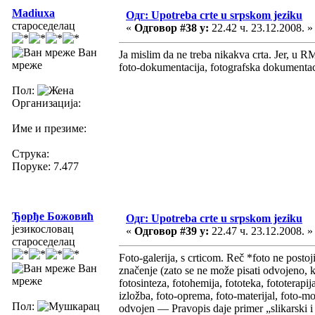
Madiuxa
Одг: Upotreba crte u srpskom jeziku
староседелац
«
Одговор #38 у:
22.42 ч. 23.12.2008. »
Ван
Ja mislim da ne treba nikakva crta. Jer, u RM
мреже
foto-dokumentacija, fotografska dokumentacija
Пол:
Организација:
Име и презиме:
Струка:
Поруке: 7.477
Ђорђе Божовић
Одг: Upotreba crte u srpskom jeziku
језикословац
«
Одговор #39 у:
22.47 ч. 23.12.2008. »
староседелац
Foto-galerija, s crticom. Reč *foto ne postoj
Ван
značenje (zato se ne može pisati odvojeno, ka
мреже
fotosinteza, fotohemija, fototeka, fototerapij
izložba, foto-oprema, foto-materijal, foto-mo
Пол:
odvojen — Pravopis daje primer „slikarski i