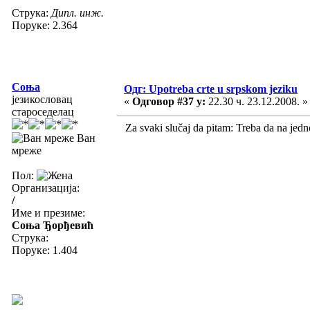
Струка:
Дипл. инж.
Поруке: 2.364
Соња
Одг: Upotreba crte u srpskom jeziku
језикословац
«
Одговор #37 у:
22.30 ч. 23.12.2008. »
староседелац
Za svaki slučaj da pitam: Treba da na jednom
Ван
мреже
Пол:
Организација:
/
Име и презиме:
Соња Ђорђевић
Струка:
Поруке: 1.404