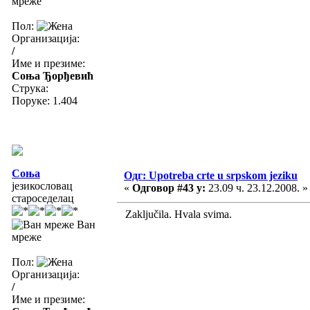
мреже
Пол:
Организација:
/
Име и презиме:
Соња Ђорђевић
Струка:
Поруке: 1.404
Соња
Одг: Upotreba crte u srpskom jeziku
језикословац
«
Одговор #43 у:
23.09 ч. 23.12.2008. »
староседелац
Zaključila. Hvala svima.
Ван
мреже
Пол:
Организација:
/
Име и презиме: