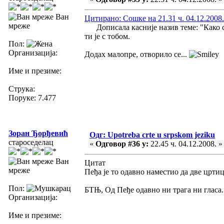
Ван
Цитирано: Сошке на 21.31 ч. 04.12.2008.
мреже
Дописала касније назив теме: "Како се
ти је с тобом.
Пол:
Организација:
Додах малопре, отворило се...
Име и презиме:
Струка:
Поруке: 7.477
Зоран Ђорђевић
Одг: Upotreba crte u srpskom jeziku
староседелац
«
Одговор #36 у:
22.45 ч. 04.12.2008. »
Ван
Цитат
мреже
Пеђа је то одавно наместио да две цртиц
Пол:
БТЊ, Од Пеђе одавно ни трага ни гласа.
Организација:
Име и презиме: