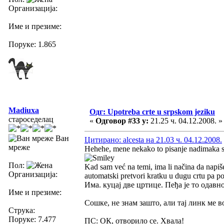
Организација:
Име и презиме:
Поруке: 1.865
Madiuxa
Одг: Upotreba crte u srpskom jeziku
староседелац
«
Одговор #33 у:
21.25 ч. 04.12.2008. »
Ван
Цитирано: alcesta на 21.03 ч. 04.12.2008.
мреже
Hehehe, mene nekako to pisanje nadimaka s 
Пол:
Kad sam već na temi, ima li načina da nap
Организација:
automatski pretvori kratku u dugu crtu pa p
Има. куцај две цртице. Пеђа је то одавн
Име и презиме:
Сошке, не знам зашто, али тај линк ме во
Струка:
Поруке: 7.477
ПС: ОК, отворило се. Хвала!