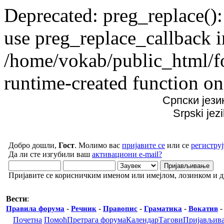
Deprecated: preg_replace():
use preg_replace_callback i
/home/vokab/public_html/f
runtime-created function on
Српски јези
Srpski jez
Добро дошли,
Гост
. Молимо вас
пријавите се
или се
региструј
Да ли сте изгубили ваш
активациони e-mail?
Пријавите се корисничким именом или имејлом, лозинком и 
Вести
:
Правила форума
-
Речник
-
Правопис
-
Граматика
-
Вокатив
Почетна
Помоћ
Претрага форума
Календар
Тагови
Пријављив