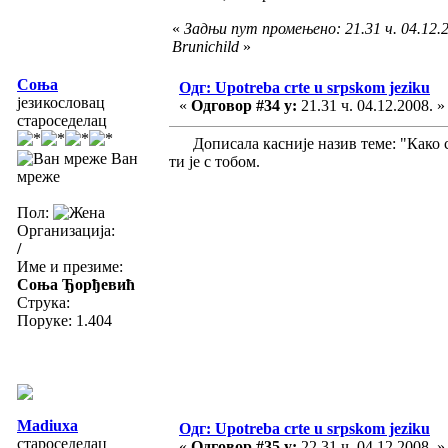
«
Задњи пут промењено: 21.31 ч. 04.12.2
Brunichild
»
Соња
Одг: Upotreba crte u srpskom jeziku
језикословац
«
Одговор #34 у:
21.31 ч. 04.12.2008. »
староседелац
Дописала касније назив теме: "Како се
Ван
ти је с тобом.
мреже
Пол:
Организација:
/
Име и презиме:
Соња Ђорђевић
Струка:
Поруке: 1.404
Madiuxa
Одг: Upotreba crte u srpskom jeziku
староседелац
«
Одговор #35 у:
22.31 ч. 04.12.2008. »