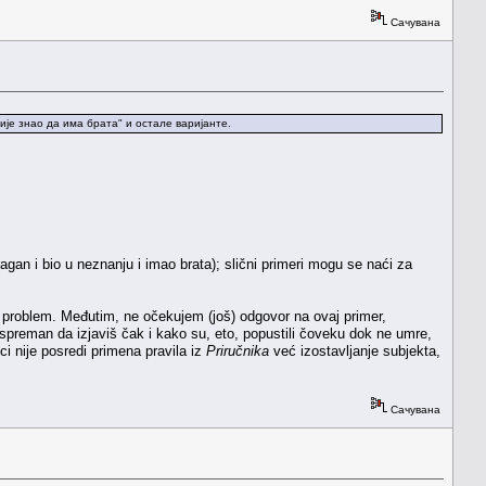
Сачувана
ије знао да има брата" и остале варијанте.
gan i bio u neznanju i imao brata); slični primeri mogu se naći za
 problem. Međutim, ne očekujem (još) odgovor na ovaj primer,
preman da izjaviš čak i kako su, eto, popustili čoveku dok ne umre,
i nije posredi primena pravila iz
Priručnika
već izostavljanje subjekta,
Сачувана