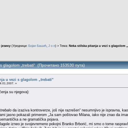
 језику
(Уредници:
Бојан Башић
,
J o e
) > Тема:
Neka stilska pitanja u vezi s glagolom „
i s glagolom „trebati“ (Прочитано 153530 пута)
nja u vezi s glagolom „trebati“
4.01.2007. »
enja su njegova):
i
trebalo
da izaziva kontroverze, još nije razrešen“ nesumnjivo je ispravna, kao
 sami jasno pokazali primerom „Ja sam poštovao Milana, iako nije znao da ima
e semantička a ne gramatička pojava.
lagole izneo je svojevremeno pokojni Branko Brborić, mi smo o tome raspravlj