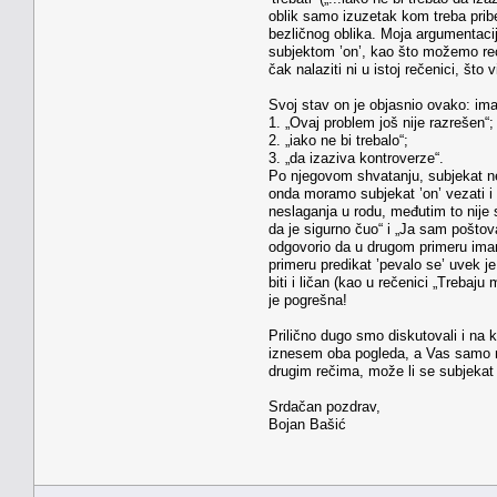
oblik samo izuzetak kom treba pribe
bezličnog oblika. Moja argumentacij
subjektom ’on’, kao što možemo reć
čak nalaziti ni u istoj rečenici, š
Svoj stav on je objasnio ovako: ima
1. „Ovaj problem još nije razrešen“;
2. „iako ne bi trebalo“;
3. „da izaziva kontroverze“.
Po njegovom shvatanju, subjekat ne
onda moramo subjekat ’on’ vezati i 
neslaganja u rodu, međutim to nije
da je sigurno čuo“ i „Ja sam poštov
odgovorio da u drugom primeru imamo
primeru predikat ’pevalo se’ uvek je
biti i ličan (kao u rečenici „Trebaj
je pogrešna!
Prilično dugo smo diskutovali i na 
iznesem oba pogleda, a Vas samo mol
drugim rečima, može li se subjekat 
Srdačan pozdrav,
Bojan Bašić