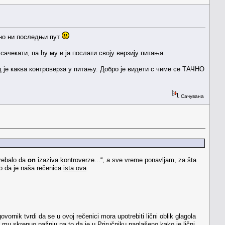
атно ни последњи пут
ачекати, па ћу му и ја послати своју верзију питања.
ад је каква контроверза у питању. Добро је видети с чиме се ТАЧНО
Сачувана
trebalo da
on
izaziva kontroverze...“, a sve vreme ponavljam, za šta
o da je naša rečenica
ista ova
.
vornik tvrdi da se u ovoj rečenici mora upotrebiti lični oblik glagola
am mu skrenuo pažnju na to da je u Priručniku naglašeno kako je lični