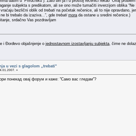
ima datim u “Priručniku”). Zato bih ja i u prostoj rečenici rekao “Ovaj problem
aganje subjekta s predikatom, ali se ono može tumačiti inverzijom oblika “Ne b
a vraćaju bezlični oblik od
trebati
na početak rečenice, ali to nije opravdano, j
ne bi trebalo da izaziva...”, gde
trebati
mora
da ostane u sredini rečenice.)
itanje, srdačno Vas pozdravljam
je i Đorđevo objašnjenje o
jednostavnom izostavljanju subjekta
, čime ne dolaz
nja u vezi s glagolom „trebati“
4.01.2007. »
ри понекад овај форум и каже: ''Само вас гледам''?