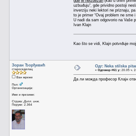
gde je neizbežan
(kao u onim primer
uzbuđuju”, gde prividno postoji nesl
inverziju neki lektori ne priznaju, p
to je primer “Ovaj problem ne sme i 
U nadi da sam odgovorio na Vaše p
Ivan Klajn
Kao što se vidi, Klajn potvrđuje mo
Зоран Ђорђевић
Одг: Neka stilska pita
староседелац
«
Одговор #61 у:
20.05 ч. 2
Ван мреже
Да ли можда професор Клајн отво
Пол:
Организација:
Име и презиме:
Струка:
Дипл. инж.
Поруке: 2.364