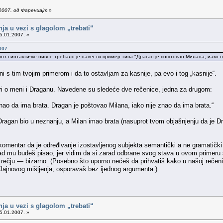
2007. од Фаренхајт
»
nja u vezi s glagolom „trebati“
5.01.2007. »
007.
кроз синтактичке нивое требало је навести пример типа "Драган је поштовао Милана, иако н
 s tim tvojim primerom i da to ostavljam za kasnije, pa evo i tog „kasnije“.
ri o meni i Draganu. Navedene su sledeće dve rečenice, jedna za drugom:
ao da ima brata. Dragan je poštovao Milana, iako nije znao da ima brata.“
ragan bio u neznanju, a Milan imao brata (nasuprot tvom objašnjenju da je Dra
omentar da je određivanje izostavljenog subjekta semantički a ne gramatički
d mu budeš pisao, jer vidim da si zarad odbrane svog stava u ovom primeru s
m rečju — bizarno. (Posebno što uporno nećeš da prihvatiš kako u našoj rečenic
d Klajnovog mišljenja, osporavaš bez ijednog argumenta.)
nja u vezi s glagolom „trebati“
5.01.2007. »