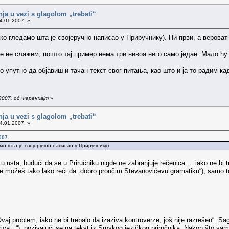
nja u vezi s glagolom „trebati“
4.01.2007. »
(ако гледамо шта је својеручно написао у Приручнику). Ни први, а веров
 не слажем, пошто тај пример нема три нивоа него само један. Мало ћу с
о упутно да објавиш и тачан текст свог питања, као што и ја то радим к
2007. од Фаренхајт
»
nja u vezi s glagolom „trebati“
4.01.2007. »
007.
амо шта је својеручно написао у Приручнику).
 u usta, budući da se u Priručniku nigde ne zabranjuje rečenica „...iako ne bi 
e možeš tako lako reći da „dobro proučim Stevanovićevu gramatiku“), samo t
aj problem, iako ne bi trebalo da izaziva kontroverze, još nije razrešen“. Sago
izaziva...“), pozivajući se na tekst iz Srpskog jezičkog priručnika. Nakon što s