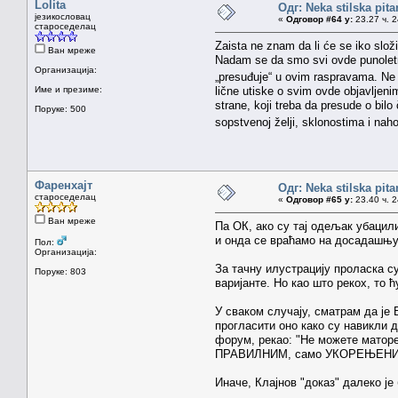
Lolita
Одг: Neka stilska pita
језикословац
«
Одговор #64 у:
23.27 ч. 2
староседелац
Zaista ne znam da li će se iko složi
Ван мреже
Nadam se da smo svi ovde punoletn
Организација:
„presuđuje“ u ovim raspravama. Ne 
Име и презиме:
lične utiske o svim ovde objavljeni
strane, koji treba da presude o bi
Поруке: 500
sopstvenoj želji, sklonostima i na
Фаренхајт
Одг: Neka stilska pita
староседелац
«
Одговор #65 у:
23.40 ч. 2
Ван мреже
Па ОК, ако су тај одељак убацил
и онда се враћамо на досадашњу п
Пол:
Организација:
За тачну илустрацију проласка су
Поруке: 803
варијанте. Но као што рекох, то 
У сваком случају, сматрам да је 
прогласити оно како су навикли д
форум, рекао: "Не можете маторе
ПРАВИЛНИМ, само УКОРЕЊЕНИ
Иначе, Клајнов "доказ" далеко је