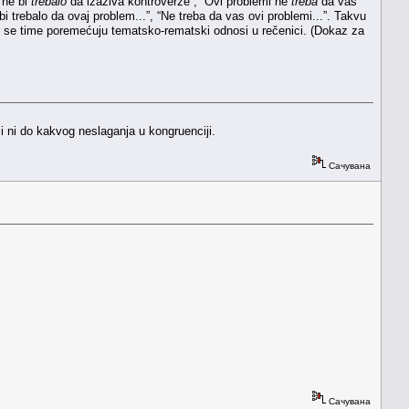
 ne bi
trebalo
da izaziva kontroverze”, “Ovi problemi ne
treba
da vas
i trebalo da ovaj problem...”, “Ne treba da vas ovi problemi...”. Takvu
er se time poremećuju tematsko-rematski odnosi u rečenici. (Dokaz za
i ni do kakvog neslaganja u kongruenciji.
Сачувана
Сачувана