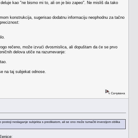
 deluje kao "ne bismo mi to, ali on je bio zapeo". Ne misliš da tako
lizmom konstrukcija, sugerisao dodatnu informaciju neophodnu za tačno
preciznost:
lo.
trogo rečeno, može izvući dvosmislica, ali dopuštam da će se prvo
čeničnih delova utiče na razumevanje:
tao.
se na taj subjekat odnose.
Сачувана
 postoji neslaganje subjekta s predikatom, ali se ono može tumačiti inverzijom oblika
ečenice: