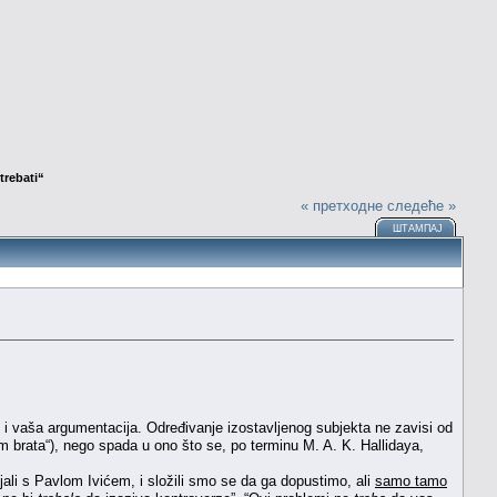
trebati“
« претходне
следеће »
ШТАМПАЈ
 i vaša argumentacija. Određivanje izostavljenog subjekta ne zavisi od
m brata“), nego spada u ono što se, po terminu M. A. K. Hallidaya,
ali s Pavlom Ivićem, i složili smo se da ga dopustimo, ali
samo tamo