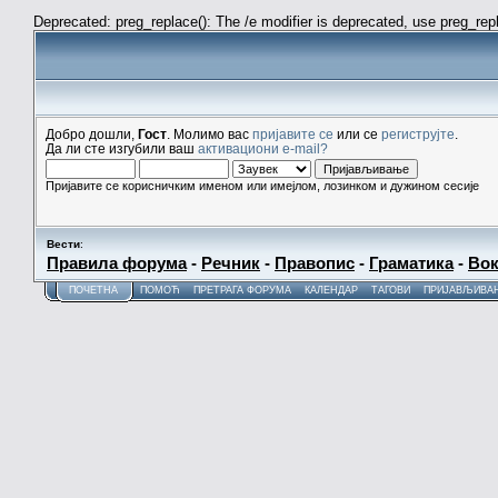
Deprecated: preg_replace(): The /e modifier is deprecated, use preg_re
Добро дошли,
Гост
. Молимо вас
пријавите се
или се
региструјте
.
Да ли сте изгубили ваш
активациони e-mail?
Пријавите се корисничким именом или имејлом, лозинком и дужином сесије
Вести
:
Правила форума
-
Речник
-
Правопис
-
Граматика
-
Вок
ПОЧЕТНА
ПОМОЋ
ПРЕТРАГА ФОРУМА
КАЛЕНДАР
ТАГОВИ
ПРИЈАВЉИВА