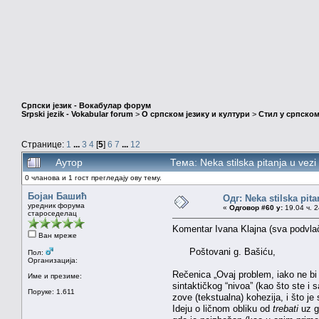
Српски језик - Вокабулар форум
Srpski jezik - Vokabular forum
>
О српском језику и култури
>
Стил у српском
Странице:
1
...
3
4
[
5
]
6
7
...
12
Аутор
Тема: Neka stilska pitanja u vez
0 чланова и 1 гост прегледају ову тему.
Бојан Башић
Одг: Neka stilska pita
уредник форума
«
Одговор #60 у:
19.04 ч. 2
староседелац
Komentar Ivana Klajna (sva podvlač
Ван мреже
Poštovani g. Bašiću,
Пол:
Организација:
Rečenica „Ovaj problem, iako ne b
Име и презиме:
sintaktičkog “nivoa” (kao što ste i
Поруке: 1.611
zove (tekstualna) kohezija, i što j
Ideju o ličnom obliku od
trebati
uz g