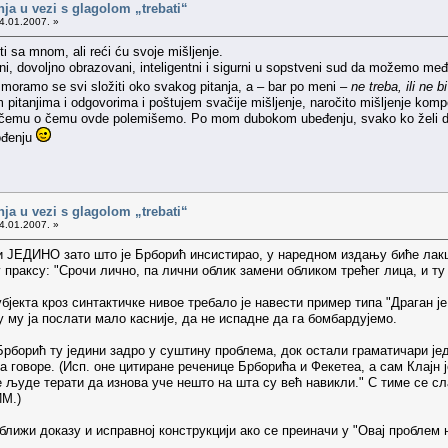
nja u vezi s glagolom „trebati“
4.01.2007. »
ti sa mnom, ali reći ću svoje mišljenje.
i, dovoljno obrazovani, inteligentni i sigurni u sopstveni sud da možemo m
moramo se svi složiti oko svakog pitanja, a – bar po meni –
ne treba, ili ne b
m pitanjima i odgovorima i poštujem svačije mišljenje, naročito mišljenje kompe
lo čemu o čemu ovde polemišemo. Po mom dubokom ubeđenju, svako ko želi da s
hođenju
nja u vezi s glagolom „trebati“
4.01.2007. »
и ЈЕДИНО зато што је Брборић инсистирао, у наредном издању биће лакше
раксу: "Срочи лично, па лични облик замени обликом трећег лица, и ту к
бјекта кроз синтактичке нивое требало је навести пример типа "Драган ј
ћу му ја послати мало касније, да не испадне да га бомбардујемо.
Брборић ту једини задро у суштину проблема, док остали граматичари је
а говоре. (Исп. оне цитиране реченице Брборића и Фекетеа, а сам Клајн ј
 људе терати да изнова уче нешто на шта су већ навикли." С тиме се сл
М.)
 ближи доказу и исправној конструкцији ако се преиначи у "Овај проблем н