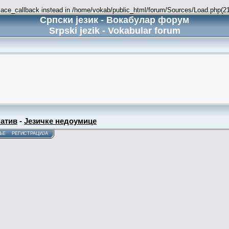
place_callback instead in /home/vokab/public_html/forum/Sources/Load.php(216
Српски језик - Вокабулар форум
Srpski jezik - Vokabular forum
атив
-
Језичке недоумице
ЊЕ
РЕГИСТРАЦИЈА