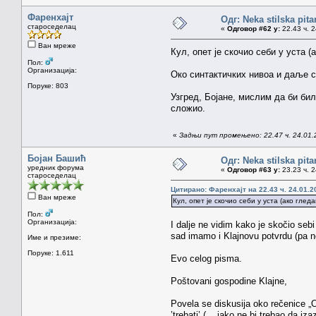
Фаренхајт
Одг: Neka stilska pita
староседелац
«
Одговор #62 у:
22.43 ч. 2
Ван мреже
Кул, опет је скочио себи у уста 
Пол:
Организација:
Око синтактичких нивоа и даље се
Поруке: 803
Узгред, Бојане, мислим да би бил
сложио.
«
Задњи пут промењено: 22.47 ч. 24.01.
Бојан Башић
Одг: Neka stilska pita
уредник форума
«
Одговор #63 у:
23.23 ч. 2
староседелац
Цитирано: Фаренхајт на 22.43 ч. 24.01.2
Ван мреже
Кул, опет је скочио себи у уста (ако глед
Пол:
Организација:
I dalje ne vidim kako je skočio sebi
sad imamo i Klajnovu potvrdu (pa n
Име и презиме:
Поруке: 1.611
Evo celog pisma.
Poštovani gospodine Klajne,
Povela se diskusija oko rečenice „Ov
’trebati’ („...iako ne bi trebao da 