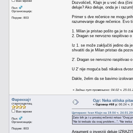
Ван мреже
Dozvolićeš, Klajn je u već dva (čini
deluje? Ako deluje, onda je i razuml
Пол:
Организација:
Primer s dve rečenice ne mogu prih
Поруке: 803
razumevanje druge rečenice. Evo ti
1. Milan je pristao pošto ga je to za
2. Dragan se nervozno raspitivao o S
Iz 1. se može zaključiti jedino da
shvatiti da je Milan pristao da poz
2'. Dragan se nervozno raspitivao o 
U 2' nije moguća baš nikakva dvosm
Dakle, želim da se bavimo izolovan
«
Задњи пут промењено: 04.02 ч. 25.01.
Фаренхајт
Одг: Neka stilska pita
староседелац
«
Одговор #68 у:
00.24 ч. 2
Ван мреже
Цитирано: Ivan Klajn на 19.04 ч. 24.01.20
Zato bih ja i u prostoj rečenici rekao “Ovaj 
Пол:
“Ne bi trebalo da ovaj problem...”, “Ne treba 
Организација:
Поруке: 803
Argument o inverziji deluje IZRAZIT