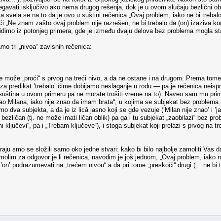
gavati isključivo ako nema drugog rešenja, dok je u ovom slučaju bezlični ob
a svela se na to da je ovo u suštini rečenica „Ovaj problem, iako ne bi trebal
i „Ne znam zašto ovaj problem nije razrešen, ne bi trebalo da (on) izaziva 
to vidimo iz potonjeg primera, gde je između dvaju delova bez problema mogla s
mo tri „nivoa“ zavisnih rečenica:
 može „proći“ s prvog na treći nivo, a da ne ostane i na drugom. Prema tom
za predikat ’trebalo’ čime dobijamo neslaganje u rodu — pa je rečenica neispr
 suština u ovom primeru pa ne morate trošiti vreme na to). Naveo sam mu prim
ao Milana, iako nije znao da imam brata“, u kojima se subjekat bez problema 
 dva subjekta, a da je iz licâ jasno koji se gde vezuje (’Milan nije znao’ i ’
 bezličan (tj. ne može imati ličan oblik) pa ga i tu subjekat „zaobilazi“ bez p
u mi ključevi“, pa i „Trebam ključeve“), i stoga subjekat koji prelazi s prvog n
kraju smo se složili samo oko jedne stvari: kako bi bilo najbolje zamoliti Va
im za odgovor je li rečenica, navodim je još jednom, „Ovaj problem, iako ne 
’on’ podrazumevati na „trećem nivou“ a da pri tome „preskoči“ drugi („...ne bi 