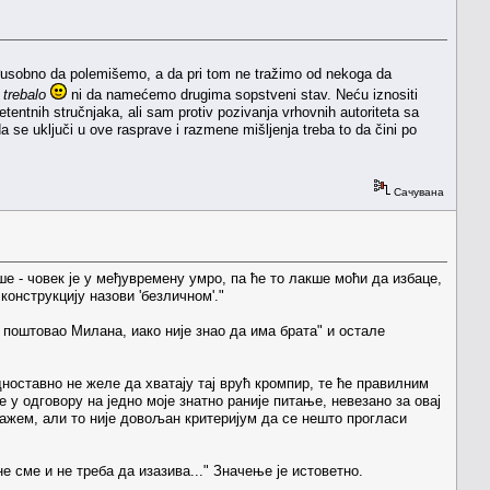
eđusobno da polemišemo, a da pri tom ne tražimo od nekoga da
i trebalo
ni da namećemo drugima sopstveni stav. Neću iznositi
tentnih stručnjaka, ali sam protiv pozivanja vrhovnih autoriteta sa
e uključi u ove rasprave i razmene mišljenja treba to da čini po
Сачувана
 - човек је у међувремену умро, па ће то лакше моћи да избаце,
онструкцију назови 'безличном'."
е поштовао Милана, иако није знао да има брата" и остале
дноставно не желе да хватају тај врућ кромпир, те ће правилним
е у одговору на једно моје знатно раније питање, невезано за овај
ажем, али то није довољан критеријум да се нешто прогласи
е сме и не треба да изазива..." Значење је истоветно.