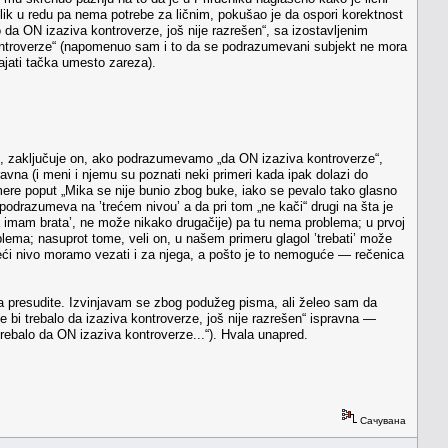
lik u redu pa nema potrebe za ličnim, pokušao je da ospori korektnost
o da ON izaziva kontroverze, još nije razrešen“, sa izostavljenim
kontroverze“ (napomenuo sam i to da se podrazumevani subjekt ne mora
tajati tačka umesto zareza).
e, zaključuje on, ako podrazumevamo „da ON izaziva kontroverze“,
avna (i meni i njemu su poznati neki primeri kada ipak dolazi do
ere poput „Mika se nije bunio zbog buke, iako se pevalo tako glasno
podrazumeva na ’trećem nivou’ a da pri tom „ne kači“ drugi na šta je
ja imam brata’, ne može nikako drugačije) pa tu nema problema; u prvoj
roblema; nasuprot tome, veli on, u našem primeru glagol ’trebati’ može
a treći nivo moramo vezati i za njega, a pošto je to nemoguće — rečenica
s da presudite. Izvinjavam se zbog podužeg pisma, ali želeo sam da
bi trebalo da izaziva kontroverze, još nije razrešen“ ispravna —
trebalo da ON izaziva kontroverze...“). Hvala unapred.
Сачувана