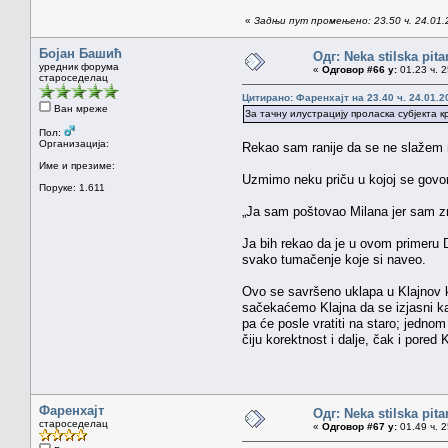
«
Задњи пут промењено: 23.50 ч. 24.01.
Бојан Башић
Одг: Neka stilska pita
уредник форума
«
Одговор #66 у:
01.23 ч. 2
староседелац
Цитирано: Фаренхајт на 23.40 ч. 24.01.2
Ван мреже
За тачну илустрацију проласка субјекта 
Пол:
Организација:
Rekao sam ranije da se ne slažem ni
Име и презиме:
Uzmimo neku priču u kojoj se govo
Поруке: 1.611
„Ja sam poštovao Milana jer sam zn
Ja bih rekao da je u ovom primeru D
svako tumačenje koje si naveo.
Ovo se savršeno uklapa u Klajnov k
sačekaćemo Klajna da se izjasni ka
pa će posle vratiti na staro; jedno
čiju korektnost i dalje, čak i pore
Фаренхајт
Одг: Neka stilska pita
староседелац
«
Одговор #67 у:
01.49 ч. 2