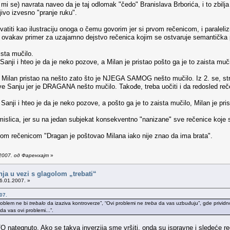
 mi se) navrata naveo da je taj odlomak "čedo" Branislava Brborića, i to zbilja
jivo izvesno "pranje ruku".
vatiti kao ilustraciju onoga o čemu govorim jer si prvom rečenicom, i parale
 ovakav primer za uzajamno dejstvo rečenica kojim se ostvaruje semantička 
ista mučilo.
anji i hteo je da je neko pozove, a Milan je pristao pošto ga je to zaista muči
 je Milan pristao na nešto zato što je NJEGA SAMOG nešto mučilo. Iz 2. se, s
ove Sanju jer je DRAGANA nešto mučilo. Takođe, treba uočiti i da redosled re
Sanji i hteo je da je neko pozove, a pošto ga je to zaista mučilo, Milan je pris
islica, jer su na jedan subjekat konsekventno "nanizane" sve rečenice koje 
om rečenicom "Dragan je poštovao Milana iako nije znao da ima brata".
2007. од Фаренхајт
»
nja u vezi s glagolom „trebati“
6.01.2007. »
07.
problem ne bi
trebalo
da izaziva kontroverze”, “Ovi problemi ne
treba
da vas uzbuđuju”, gde prividno
da vas ovi problemi...”.
O nategnuto. Ako se takva inverzija sme vršiti, onda su ispravne i sledeće r