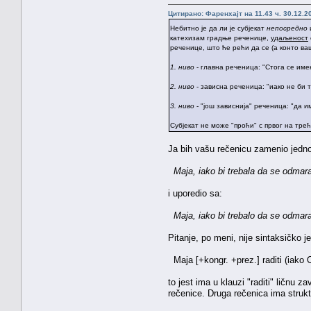
Цитирано: Фаренхајт на 11.43 ч. 30.12.2
Небитно је да ли је субјекат
непосредно
катехизам градње реченице,
удаљеност
реченице, што ће рећи да се (а конто в
1. ниво
- главна реченица: "Стога се им
2. ниво
- зависна реченица: "иако не би 
3. ниво
- "још зависнија" реченица: "да и
Субјекат не може "проћи" с првог на тре
Ja bih vašu rečenicu zamenio jedn
Maja, iako bi trebala da se odmara
i uporedio sa:
Maja, iako bi trebalo da se odmara
Pitanje, po meni, nije sintaksičko j
Maja [+kongr. +prez.] raditi (iako 
to jest ima u klauzi "raditi" ličnu z
rečenice. Druga rečenica ima struk