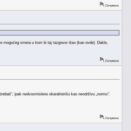
Сачувана
nje mogućeg smera u kom bi taj razgovor išao (kao ovde). Dakle,
Сачувана
„trebati“, ipak nedvosmisleno okarakterišu kao
neodrživu „normu“
.
Сачувана