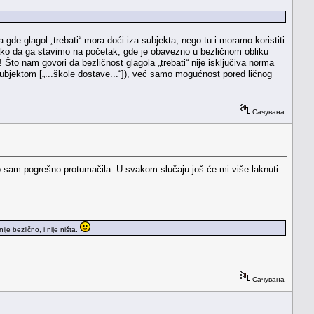
gde glagol „trebati“ mora doći iza subjekta, nego tu i moramo koristiti
 tako da ga stavimo na početak, gde je obavezno u bezličnom obliku
! Što nam govori da bezličnost glagola „trebati“ nije isključiva norma
 subjektom [„...škole dostave...“]), već samo mogućnost pored ličnog
Сачувана
no sam pogrešno protumačila. U svakom slučaju još će mi više laknuti
ije bezlično, i nije ništa.
Сачувана