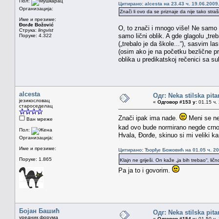
Пол:
Цитирано: alcesta на 23.43 ч. 19.06.2009
Организација:
Znači li ovo da se priznaje da nije tako stra
Име и презиме:
Đorđe Božović
O, to znači i mnogo više! Ne samo d
Струка:
lingvist
samo lični oblik. A gde glagolu „tr
Поруке: 4.322
(„trebalo je da škole...“), sasvim l
(osim ako je na početku bezlične pr
oblika u predikatskoj rečenici sa sub
alcesta
Одг: Neka stilska pita
језикословац
«
Одговор #153 у:
01.15 ч. 
староседелац
Znači ipak ima nade.
Meni se nek
Ван мреже
kad ovo bude normirano negde crno
Пол:
Hvala, Đorđe, skinuo si mi veliki 
Организација:
Име и презиме:
Цитирано: Ђорђе Божовић на 01.05 ч. 20
Поруке: 1.865
Klajn ne griješi. On kaže „ja bih trebao“, ličn
Pa ja to i govorim.
Бојан Башић
Одг: Neka stilska pita
уредник форума
«
Одговор #154 у:
01.50 ч. 