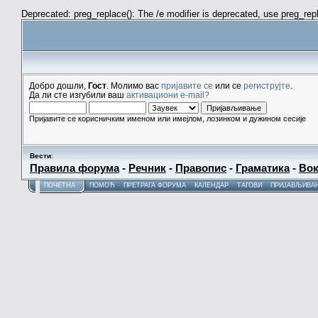
Deprecated: preg_replace(): The /e modifier is deprecated, use preg_re
Добро дошли,
Гост
. Молимо вас
пријавите се
или се
региструјте
.
Да ли сте изгубили ваш
активациони e-mail?
Пријавите се корисничким именом или имејлом, лозинком и дужином сесије
Вести
:
Правила форума
-
Речник
-
Правопис
-
Граматика
-
Вок
ПОЧЕТНА
ПОМОЋ
ПРЕТРАГА ФОРУМА
КАЛЕНДАР
ТАГОВИ
ПРИЈАВЉИВА