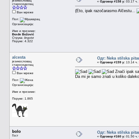
језикословац
«
Одговор #158 у:
03.17 ч. 
староседелац
(Eto, ipak razočarasmo Alčestu...
Ван мреже
Пол:
Организација:
Име и презиме:
Đorđe Božović
Струка:
lingvist
Поруке: 4.322
alcesta
Одг: Neka stilska pita
језикословац
«
Одговор #159 у:
13.14 ч. 
староседелац
Znači ipak sa
Ван мреже
Da mi je samo znati u koliko daleko
Пол:
Организација:
Име и презиме:
Поруке: 1.865
bolo
Одг: Neka stilska pita
Гост
«
Одговор #160 у:
01.50 ч. 