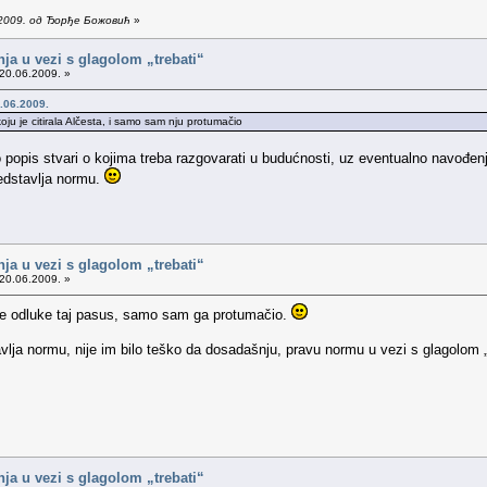
.2009. од Ђорђе Божовић
»
nja u vezi s glagolom „trebati“
20.06.2009. »
.06.2009.
u je citirala Alčesta, i samo sam nju protumačio
o popis stvari o kojima treba razgovarati u budućnosti, uz eventualno navođe
redstavlja normu.
nja u vezi s glagolom „trebati“
20.06.2009. »
 je odluke taj pasus, samo sam ga protumačio.
vlja normu, nije im bilo teško da dosadašnju, pravu normu u vezi s glagolom 
nja u vezi s glagolom „trebati“