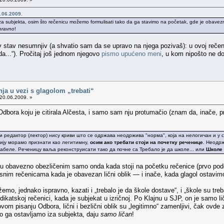
.06.2009.
za subjekta, osim što rečenicu možemo formulisati tako da ga stavimo na početak, gde je obavezno 
pravno
!
v stav nesumnjiv (a shvatio sam da se upravo na njega pozivaš): u ovoj rečen
da...“). Pročitaj još jednom njegovo
pismo upućeno meni
, u kom nipošto ne do
nja u vezi s glagolom „trebati“
20.06.2009. »
ora koju je citirala Alčesta, i samo sam nju protumačio (znam da, inače, pređ
ки редактор (лектор) нису криви што се одржава неодржива "норма", која на нелогичан и 
ију морамо признати као легитимну,
осим ако требати стоји на почетку реченице
. Неодрж
абеле. Реченицу ваља реконструисати тако да почне са Требало је да школе... или
Школе 
raju obavezno obezličenim samo onda kada stoji na početku rečenice (prvo pod
snim rečenicama kada je obavezan lični oblik — i inače, kada glagol ostavimo
mo, jednako ispravno, kazati i „trebalo je da škole dostave“, i „škole su tre
edikatskoj rečenici, kada je subjekat u izričnoj. Po Klajnu u SJP, on je samo 
vom pisanju Odbora, lični i bezlični oblik su „legitimno“ zamenljivi, čak ovde z
o ga ostavljamo iza subjekta, daju
samo ličan
!