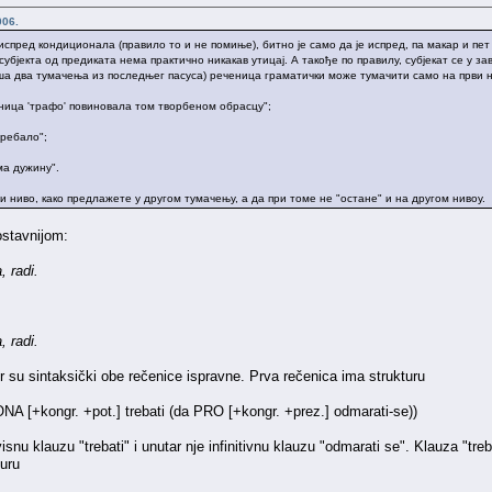
006.
испред кондиционала (правило то и не помиње), битно је само да је испред, па макар и пе
субјекта од предиката нема практично никакав утицај. А такође по правилу, субјекат се у з
аша два тумачења из последњег пасуса) реченица граматички може тумачити само на први н
еница 'трафо' повиновала том творбеном обрасцу";
требало";
ма дужину".
ћи ниво, како предлажете у другом тумачењу, а да при томе не "остане" и на другом нивоу.
ostavnijom:
, radi.
, radi.
er su sintaksički obe rečenice ispravne. Prva rečenica ima strukturu
ONA [+kongr. +pot.] trebati (da PRO [+kongr. +prez.] odmarati-se))
avisnu klauzu "trebati" i unutar nje infinitivnu klauzu "odmarati se". Klauza "t
turu