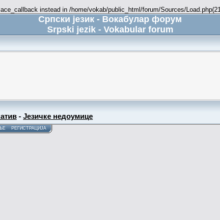
place_callback instead in /home/vokab/public_html/forum/Sources/Load.php(216
Српски језик - Вокабулар форум
Srpski jezik - Vokabular forum
атив
-
Језичке недоумице
ЊЕ
РЕГИСТРАЦИЈА