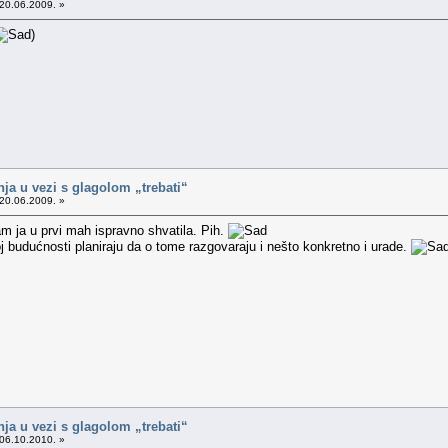
20.06.2009. »
)
nja u vezi s glagolom „trebati“
20.06.2009. »
m ja u prvi mah ispravno shvatila. Pih.
j budućnosti planiraju da o tome razgovaraju i nešto konkretno i urade.
nja u vezi s glagolom „trebati“
06.10.2010. »