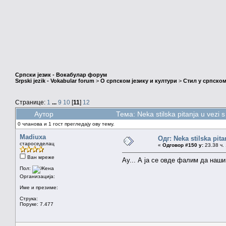
Српски језик - Вокабулар форум
Srpski jezik - Vokabular forum
>
О српском језику и култури
>
Стил у српском
Странице:
1
...
9
10
[
11
]
12
Аутор
Тема: Neka stilska pitanja u vezi
0 чланова и 1 гост прегледају ову тему.
Madiuxa
Одг: Neka stilska pita
староседелац
«
Одговор #150 у:
23.38 ч. 
Ван мреже
Ау... А ја се овде фалим да наш
Пол:
Организација:
Име и презиме:
Струка:
Поруке: 7.477