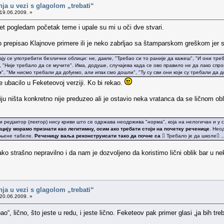
nja u vezi s glagolom „trebati“
19.06.2009. »
t pogledam početak teme i upale su mi u oči dve stvari.
o prepisao Klajnove primere ili je neko zabrljao sa štamparskom greškom jer 
ју се употребити безлични облици: не, дакле, "Требао си то раније да кажеш", "И они треба
", "Није требало да се мучите". Има, додуше, случајева када се ово правило не да лако спр
м", "Ми нисмо требали да дођемо, али ипак смо дошли", "Ту су сви они који су требали да д
e ubacilo u Feketeovoj verziji. Ko bi rekao.
ju ništa konkretno nije preduzeo ali je ostavio neka vratanca da se ličnom obl
ки редактор (лектор) нису криви што се одржава неодржива "норма", која на нелогичан и 
цију морамо признати као легитимну, осим ако требати стоји на почетку реченице
. Нео
уњене табеле.
Реченицу ваља реконструисати тако да почне са
 Требало је да школе .
tako strašno nepravilno i da nam je dozvoljeno da koristimo lični oblik bar u 
nja u vezi s glagolom „trebati“
20.06.2009. »
ao“, lično, što jeste u redu, i jeste lično. Feketeov pak primer glasi „ja bih tre