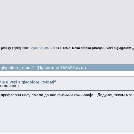
 језику
(Уредници:
Бојан Башић
,
J o e
) > Тема:
Neka stilska pitanja u vezi s glagolom „
 s glagolom „trebati“ (Прочитано 153528 пута)
nja u vezi s glagolom „trebati“
19.06.2009. »
и професори нису смели да нас физички кажњавају... Додуше, током мог ш