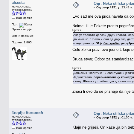
alcesta
Одг: Neka stilska pita
језикословац
«
Одговор #151 у:
23.43 ч. 
староседелац
Evo sad me ova priča navela da ope
Ван мреже
Пол:
Naime, ili je Fekete prosto pogrešn
Организација:
Цитат
Ако уз требати долази други глагол, мора
Име и презиме:
да кажеш", "Треба и они да дају свој део
Поруке: 1.865
кондиционалу: "
И ја
бих требао
да дође
Celu zbrku pravi ovo jedno L koje s
Druga stvar, Odbor za standardizaci
Цитат
Дописник "Политике" и евентуални језич
Једноставно,
персонализовану конструк
стилу: Школе су требало да доставе поп
Znači li ovo da se priznaje da nije 
Ђорђе Божовић
Одг: Neka stilska pita
језикословац
«
Одговор #152 у:
01.05 ч. 
староседелац
Klajn ne griješi. On kaže „ja bih treb
Ван мреже