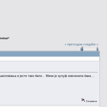
trebati“
« претходне
следеће »
ШТАМПАЈ
коловања и јесте тако било... Мени је зулуф извлачила бака....
Сачувана