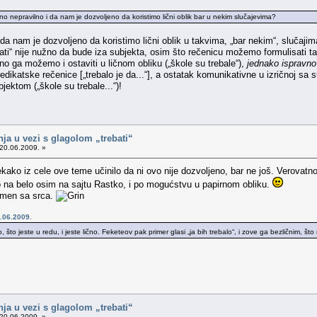
.
šno nepravilno i da nam je dozvoljeno da koristimo lični oblik bar u nekim slučajevima?
a nam je dozvoljeno da koristimo lični oblik u takvima, „bar nekim“, slučajima 
ebati“ nije nužno da bude iza subjekta, osim što rečenicu možemo formulisati
asno ga možemo i ostaviti u ličnom obliku („škole su trebale“),
jednako ispravno
edikatske rečenice [„trebalo je da...“], a ostatak komunikativne u izričnoj sa
jektom („škole su trebale...“)!
nja u vezi s glagolom „trebati“
20.06.2009. »
ako iz cele ove teme učinilo da ni ovo nije dozvoljeno, bar ne još. Verovat
 na belo osim na sajtu Rastko, i po mogućstvu u papirnom obliku.
kamen sa srca.
.06.2009.
o, što jeste u redu, i jeste lično. Feketeov pak primer glasi „ja bih trebalo“, i zove ga bezličnim, što n
nja u vezi s glagolom „trebati“
20.06.2009. »