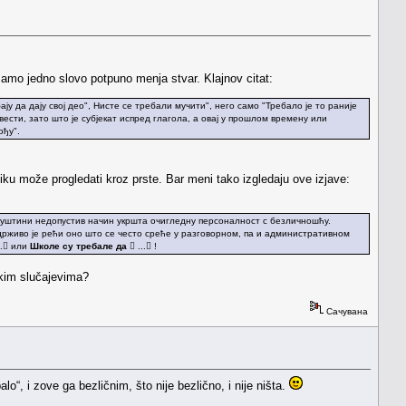
samo jedno slovo potpuno menja stvar. Klajnov citat:
ју да дају свој део", Нисте се требали мучити", него само "Требало је то раније
овести, зато што је субјекат испред глагола, а овај у прошлом времену или
ођу".
iku može progledati kroz prste. Bar meni tako izgledaju ove izjave:
у суштини недопустив начин укршта очигледну персоналност с безличношћу.
држиво је рећи оно што се често среће у разговорном, па и административном
.. или
Школе су требале да
 ... !
nekim slučajevima?
Сачувана
balo“, i zove ga bezličnim, što nije bezlično, i nije ništa.