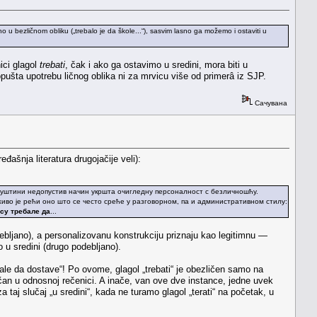
u bezličnom obliku („trebalo je da škole...“), sasvim lasno ga možemo i ostaviti u
ici glagol
trebati
, čak i ako ga ostavimo u sredini, mora biti u
pušta upotrebu ličnog oblika ni za mrvicu više od primerâ iz SJP.
Сачувана
ašnja literatura drugojačije veli):
у суштини недопустив начин укршта очигледну персоналност с безличношћу.
иво је рећи оно што се често среће у разговорном, па и административном стилу:
су требале да
...
ebljano), a personalizovanu konstrukciju priznaju kao legitimnu —
 u sredini (drugo podebljano).
bale da dostave“! Po ovome, glagol „trebati“ je obezličen samo na
ličan u odnosnoj rečenici. A inače, van ove dve instance, jedne uvek
a taj slučaj „u sredini“, kada ne turamo glagol „terati“ na početak, u