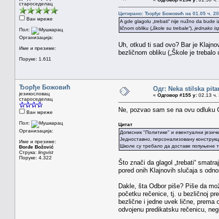
староседелац
Цитирано: Ђорђе Божовић на 01.05 ч. 20
Ван мреже
A gde glagolu „trebati“ nije nužno da bude i
ličnom obliku („škole su trebale“),
jednako is
Пол:
Организација:
Uh, otkud ti sad ovo? Bar je Klajno
Име и презиме:
bezličnom obliku („Škole je trebalo 
Поруке: 1.611
Ђорђе Божовић
Одг: Neka stilska pita
језикословац
«
Одговор #155 у:
02.13 ч. 
староседелац
Ne, pozvao sam se na ovu odluku Odb
Ван мреже
Пол:
Цитат
Организација:
Дописник "Политике" и евентуални језич
Једноставно, персонализовану конструкц
Име и презиме:
Школе су требало да доставе попуњене т
Đorđe Božović
Струка:
lingvist
Поруке: 4.322
Što znači da glagol „trebati“ smat
pored onih Klajnovih slučaja s odno
Dakle, šta Odbor piše? Piše da može
početku rečenice, tj. u bezličnoj pr
bezlične i jedne uvek lične, prema o
odvojenu predikatsku rečenicu, neg