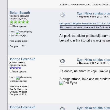
«
Задњи пут промењено: 02.20 ч. 20.06
Бојан Башић
Одг: Neka stilska pita
уредник форума
«
Одговор #156 у:
02.33 ч. 
староседелац
Цитирано: Ђорђе Божовић на 02.13 ч. 20
Ван мреже
Ne, pozvao sam se na ovu odluku Odbora koj
Пол:
Ali pazi, ta odluka predstavlja sam
Организација:
bukvalno ništa što piše u njoj ne p
Име и презиме:
Поруке: 1.611
Ђорђе Божовић
Одг: Neka stilska pita
језикословац
«
Одговор #157 у:
03.08 ч. 
староседелац
Pa dobro, ne znam iz koje i kakve
Ван мреже
Пол:
S druge strane, iako ona ne predsta
Организација:
Име и презиме:
Đorđe Božović
Струка:
lingvist
Поруке: 4.322
Ђорђе Божовић
Одг: Neka stilska pita