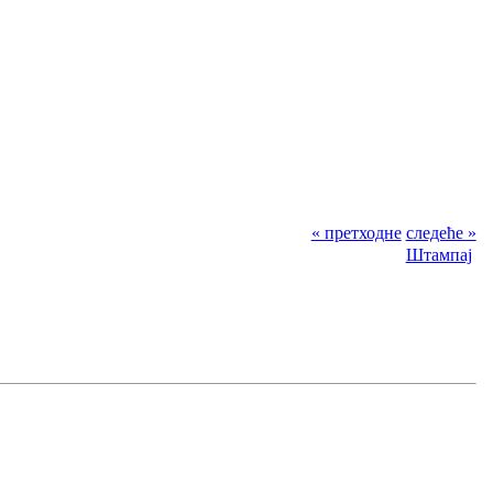
« претходне
следеће »
Штампај