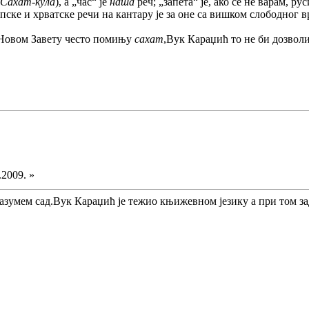
Сахат-кула
), а „час“ је
наша
реч; „запета“ је, ако се не варам, рус
рпске и хрватске речи на кантару је за оне са вишком слободног 
 Новом Завету често помињу
сахат
,Вук Караџић то не би дозвол
.2009. »
азумем сад.Вук Караџић је тежио књижевном језику а при том з