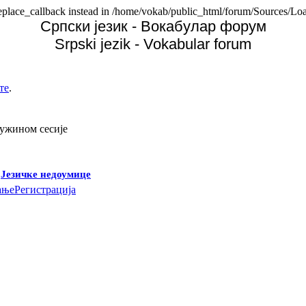
replace_callback instead in /home/vokab/public_html/forum/Sources/Loa
Српски језик - Вокабулар форум
Srpski jezik - Vokabular forum
те
.
дужином сесије
-
Језичке недоумице
ање
Регистрација