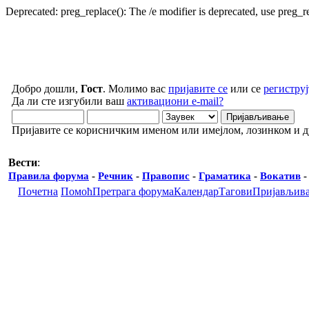
Deprecated: preg_replace(): The /e modifier is deprecated, use preg_
Добро дошли,
Гост
. Молимо вас
пријавите се
или се
региструј
Да ли сте изгубили ваш
активациони e-mail?
Пријавите се корисничким именом или имејлом, лозинком и 
Вести
:
Правила форума
-
Речник
-
Правопис
-
Граматика
-
Вокатив
Почетна
Помоћ
Претрага форума
Календар
Тагови
Пријављив