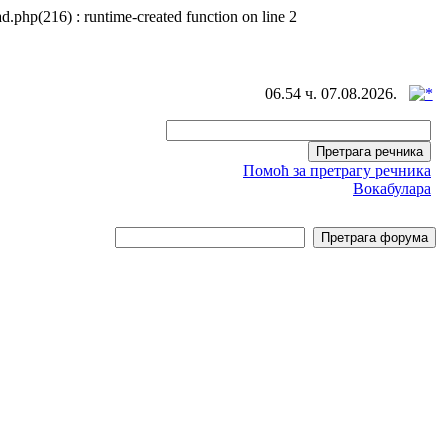
d.php(216) : runtime-created function on line 2
06.54 ч. 07.08.2026.
Помоћ за претрагу речника
Вокабулара