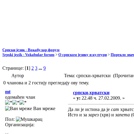
Српски језик - Вокабулар форум
Srpski jezik - Vokabular forum
>
О српском језику и култури
>
Порекло зна
Странице: [
1
]
2
3
...
9
Аутор
Тема: српски-хрватски (Прочитан
0 чланова и 2 гостију прегледају ову тему.
mt
српски-хрватски
одомаћен члан
«
у:
22.48 ч. 27.02.2009. »
Ван мреже
Да ли је истина да је
сат
хрватс
Исто и за
зарез
(хрв) и
запета
(
Пол:
Организација: