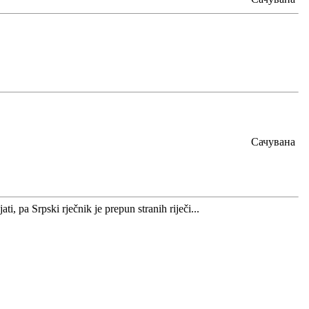
Сачувана
ti, pa Srpski rječnik je prepun stranih riječi...