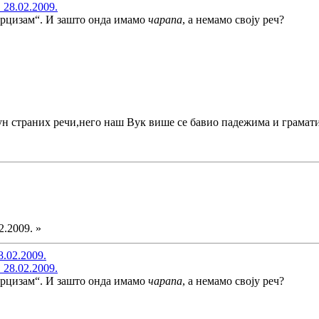
 28.02.2009.
урцизам“. И зашто онда имамо
чарапа
, а немамо своју реч?
пун страних речи,него наш Вук више се бавио падежима и грамат
2.2009. »
8.02.2009.
 28.02.2009.
урцизам“. И зашто онда имамо
чарапа
, а немамо своју реч?