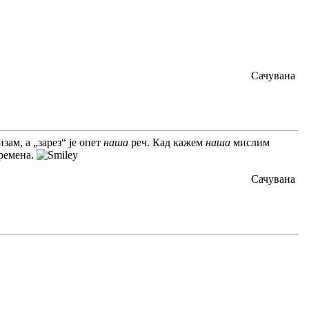
Сачувана
изам, а „зарез“ је опет
наша
реч. Кад кажем
наша
мислим
времена.
Сачувана