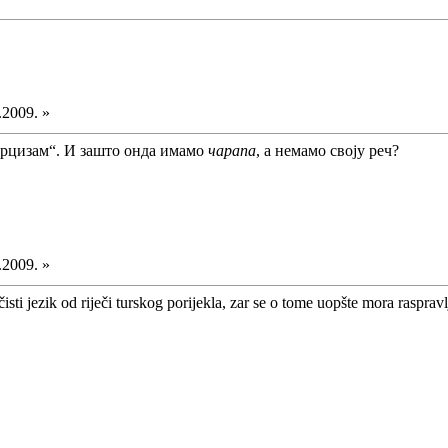
.2009. »
урцизам“. И зашто онда имамо
чарапа
, а немамо своју реч?
.2009. »
sti jezik od riječi turskog porijekla, zar se o tome uopšte mora raspravlja