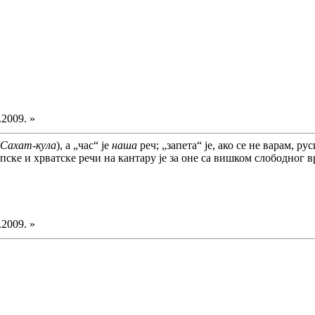
.2009. »
Сахат-кула
), а „час“ је
наша
реч; „запета“ је, ако се не варам, рус
рпске и хрватске речи на кантару је за оне са вишком слободног 
.2009. »