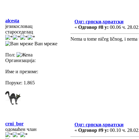
alcesta
Одг: српски-хрватски
језикословац
«
Одговор #8 у:
00.06 ч. 28.02
староседелац
Nema u tome ničeg ličnog, i nema ve
Ван мреже
Пол:
Организација:
Име и презиме:
Поруке: 1.865
crni_bor
Одг: српски-хрватски
одомаћен члан
«
Одговор #9 у:
00.10 ч. 28.02