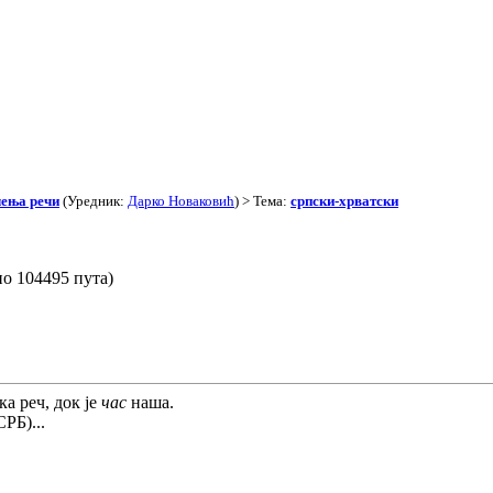
чења речи
(Уредник:
Дарко Новаковић
) > Тема:
српски-хрватски
о 104495 пута)
ка реч, док је
час
наша.
СРБ)...