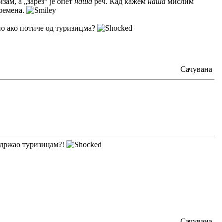
изам, а „зарез“ је опет
наша
реч. Кад кажем
наша
мислим
времена.
ио ако потиче од туризицма?
Сачувана
адржао туризицам?!
Сачувана