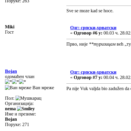
Поруке: 263
Sve se moze kad se hoce.
Miki
Одг: српски-хрватски
Гост
«
Одговор #6 у:
00.03 ч. 28.02
Прво, није
**туризицам
већ „т
Bojan
Одг: српски-хрватски
одомаћен члан
«
Одговор #7 у:
00.04 ч. 28.02
Ван мреже
Pa nije Vuk valjda bio zadužen da či
Пол:
Организација:
nema
Име и презиме:
Bojan
Поруке: 271