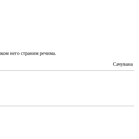
иком него страним речима.
Сачувана