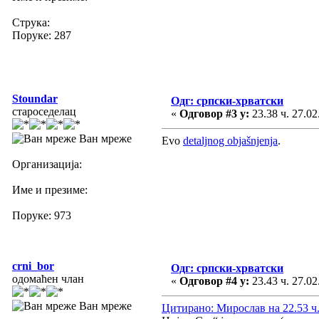
Струка:
Поруке: 287
Stoundar
Одг: српски-хрватски
староседелац
«
Одговор #3 у:
23.38 ч. 27.02
Ван мреже
Evo
detaljnog objašnjenja
.
Организација:
Име и презиме:
Поруке: 973
crni_bor
Одг: српски-хрватски
одомаћен члан
«
Одговор #4 у:
23.43 ч. 27.02
Ван мреже
Цитирано: Мирослав на 22.53 ч.