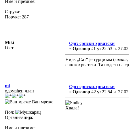
Име и презиме:
Струка:
Поруке: 287
Miki
Одг: српски-хрватски
Гост
«
Одговор #1 у:
22.53 ч. 27.02
Није. „Сат“ је турцизам (
сахат
;
српскохрватска. Та подела на с
mt
Одг: српски-хрватски
одомаћен члан
«
Одговор #2 у:
22.54 ч. 27.02
Ван мреже
Хвала!
Пол:
Организација:
Име и презиме: