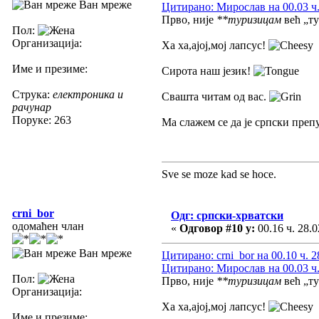
Ван мреже
Цитирано: Мирослав на 00.03 ч.
Прво, није
**туризицам
већ „т
Пол:
Организација:
Ха ха,ајој,мој лапсус!
Име и презиме:
Сирота наш језик!
Струка:
електроника и
Свашта читам од вас.
рачунар
Поруке: 263
Ма слажем се да је српски пре
Sve se moze kad se hoce.
crni_bor
Одг: српски-хрватски
одомаћен члан
«
Одговор #10 у:
00.16 ч. 28.0
Ван мреже
Цитирано: crni_bor на 00.10 ч. 2
Цитирано: Мирослав на 00.03 ч.
Пол:
Прво, није
**туризицам
већ „т
Организација:
Ха ха,ајој,мој лапсус!
Име и презиме: