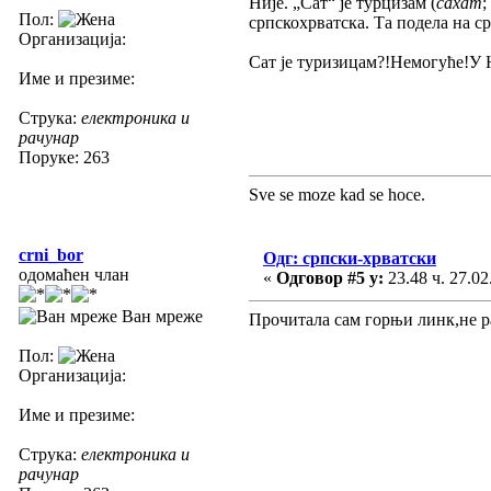
Није. „Сат“ је турцизам (
сахат
;
Пол:
српскохрватска. Та подела на с
Организација:
Сат је туризицам?!Немогуће!У
Име и презиме:
Струка:
електроника и
рачунар
Поруке: 263
Sve se moze kad se hoce.
crni_bor
Одг: српски-хрватски
одомаћен члан
«
Одговор #5 у:
23.48 ч. 27.02
Ван мреже
Прочитала сам горњи линк,не р
Пол:
Организација:
Име и презиме:
Струка:
електроника и
рачунар