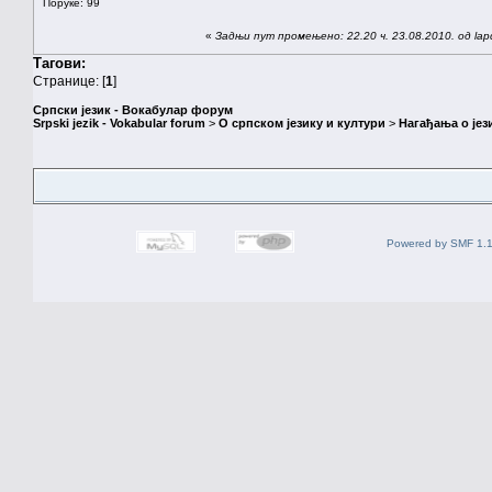
Поруке: 99
«
Задњи пут промењено: 22.20 ч. 23.08.2010. од lap
Тагови:
Странице: [
1
]
Српски језик - Вокабулар форум
Srpski jezik - Vokabular forum
>
О српском језику и култури
>
Нагађања о јез
Powered by SMF 1.