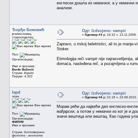
енглески дошла из немачког, а у немачки и
анализе.
Ђорђе Божовић
Одг: Izdvojeno: vampir
језикословац
«
Одговор #3 у:
19.32 ч. 13.11.2009.
староседелац
Zapravo, u irskoj beletristici, ali to je manje-v
Ван мреже
Stoker.
Пол:
Etimologija reči
vampir
nije najrasvetljenija, 
Организација:
domaća, nasleđena reč, a pozajmljena u rum
Име и презиме:
Đorđe Božović
Струка:
lingvist
Поруке: 4.322
lapd
Одг: Izdvojeno: vampir
члан
«
Одговор #4 у:
22.18 ч. 23.08.2010.
Ван мреже
Морам рећи да највећи део енглеско-енглес
мађарски, а потом у немачки из ког је и д
Пол:
значи вештица или вештац. Као година улас
Организација:
ФИЛУМ
Име и презиме:
Струка:
дипломирани
филолог - англиста