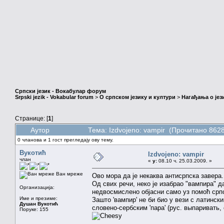
Српски језик - Вокабулар форум
Srpski jezik - Vokabular forum
>
О српском језику и култури
>
Нагађања о јез
Странице: [
1
]
Аутор
Тема: Izdvojeno: vampir (Прочитано 8628
0 чланова и 1 гост прегледају ову тему.
Вукотић
Izdvojeno: vampir
члан
«
у:
08.10 ч. 25.03.2009. »
Ван мреже
Ово мора да је некаква антисрпска завера
Од свих речи, неко је изабрао "вампира" д
Организација:
недвосмислено објасни само уз помоћ српс
Име и презиме:
Зашто 'вампир' не би био у вези с латинск
Душан Вукотић
словено-сербским 'пара' (рус. выпаривать, 
Поруке: 155