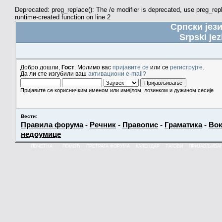
Deprecated: preg_replace(): The /e modifier is deprecated, use preg_re
runtime-created function on line 2
Српски јез
Srpski jez
Добро дошли,
Гост
. Молимо вас
пријавите се
или се
региструјте
.
Да ли сте изгубили ваш
активациони e-mail?
Пријавите се корисничким именом или имејлом, лозинком и дужином сесије
Вести
:
Правила форума
-
Речник
-
Правопис
-
Граматика
-
Вок
недоумице
ПОЧЕТНА
ПОМОЋ
ПРЕТРАГА ФОРУМА
КАЛЕНДАР
ТАГОВИ
ПРИЈАВЉИВА