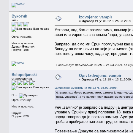
Вукотић
Izdvojeno: vampir
члан
«
Одговор #1 у:
08.22 ч. 25.03.2009.
Ван мреже
Уствари, кад боље размислимо, вампир је 
aburi или vapori са значењем 'пара, упарењ
Организација:
Име и презиме:
Заправо, да смо ми Срби промућурни као 
Душан Вукотић
Западу на исти начин на који је и њихов (о
Поруке: 155
поготово у оном часу, када су, пре десет 
«
Задњи пут промењено: 08.25 ч. 25.03.2009. од В
Belopoljanski
Одг: Izdvojeno: vampir
староседелац
«
Одговор #2 у:
18.18 ч. 13.11.2009.
Ван мреже
Цитирано: Вукотић на 08.22 ч. 25.03.2009.
Уствари, кад боље размислимо, вампир је одонуд ода
Пол:
'пара, упарење', а то вапори (при назалном изговору)
Организација:
Име и презиме:
Реч „вампир“ је заправо са подручја центра
управе у Србији у првој половини 18. века
Струка:
Поруке: 820
народ говорио да је постао вампир. Аустри
гроба и пробијање његовог грудног коша гл
Повезивање Дракуле са вампиризмом је наст