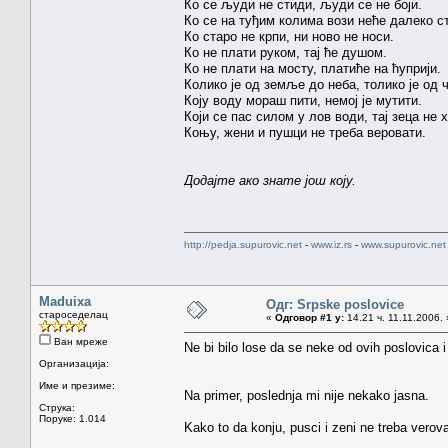
Ко се људи не стиди, људи се не боји.
Ко се на туђим колима вози неће далеко с
Ко старо не крпи, ни ново не носи.
Ко не плати руком, тај ће душом.
Ко не плати на мосту, платиће на ћуприји.
Колико је од земље до неба, толико је од 
Коју воду мораш пити, немој је мутити.
Који се пас силом у лов води, тај зеца не 
Коњу, жени и пушци не треба веровати.
Додајте ако знате још коју.
http://pedja.supurovic.net
-
www.iz.rs
-
www.supurovic.net
Maduixa
Одг: Srpske poslovice
староседелац
«
Одговор #1 у:
14.21 ч. 11.11.2006. 
Ван мреже
Ne bi bilo lose da se neke od ovih poslovica i
Организација:
Име и презиме:
Na primer, poslednja mi nije nekako jasna.
Струка:
Поруке: 1.014
Kako to da konju, pusci i zeni ne treba verova