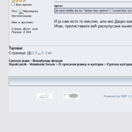
Ван мреже
Цитат
Ja sam mislila da su "'ladan kao spricer" i "cuvati kao oci u
Пол:
Организација:
И ја сам исто то мислио, али ако Дацко каж
Име и презиме:
Ипак, прелиставати већ раскупусане књижу
Струка:
Дипл. инж.
Поруке: 2.364
Тагови:
Странице: [
1
]
2
3
...
5
Све
Српски језик - Вокабулар форум
Srpski jezik - Vokabular forum
>
О српском језику и култури
>
Српска култура
Powered by SMF 1.