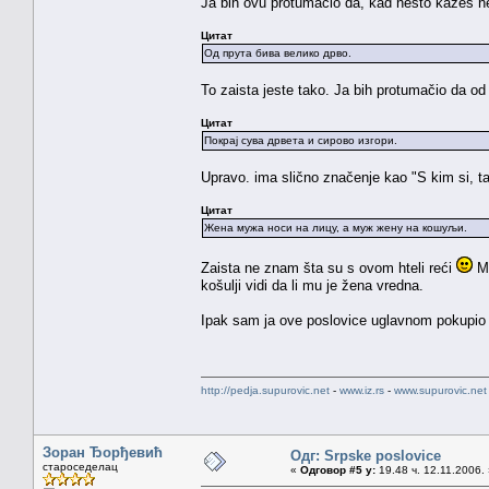
Ja bih ovu protumačio da, kad nešto kažeš ne
Цитат
Од прута бива велико дрво.
To zaista jeste tako. Ja bih protumačio da od 
Цитат
Покрај сува дрвета и сирово изгори.
Upravo. ima slično značenje kao "S kim si, ta
Цитат
Жена мужа носи на лицу, а муж жену на кошуљи.
Zaista ne znam šta su s ovom hteli reći
Mo
košulji vidi da li mu je žena vredna.
Ipak sam ja ove poslovice uglavnom pokupio 
http://pedja.supurovic.net
-
www.iz.rs
-
www.supurovic.net
Зоран Ђорђевић
Одг: Srpske poslovice
староседелац
«
Одговор #5 у:
19.48 ч. 12.11.2006.