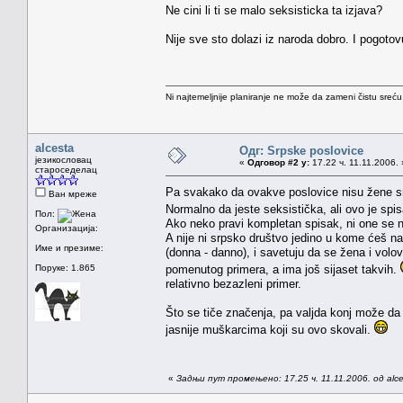
Ne cini li ti se malo seksisticka ta izjava?
Nije sve sto dolazi iz naroda dobro. I pogotov
Ni najtemeljnije planiranje ne može da zameni čistu sreć
alcesta
Одг: Srpske poslovice
језикословац
«
Одговор #2 у:
17.22 ч. 11.11.2006. 
староседелац
Pa svakako da ovakve poslovice nisu žene s
Ван мреже
Normalno da jeste seksistička, ali ovo je spi
Пол:
Ako neko pravi kompletan spisak, ni one se n
Организација:
A nije ni srpsko društvo jedino u kome ćeš nać
Име и презиме:
(donna - danno), i savetuju da se žena i volov
Поруке: 1.865
pomenutog primera, a ima još sijaset takvih.
relativno bezazleni primer.
Što se tiče značenja, pa valjda konj može da 
jasnije muškarcima koji su ovo skovali.
«
Задњи пут промењено: 17.25 ч. 11.11.2006. од alce