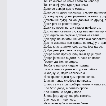
Тешко ономе ко нема свога за невољу.
Тешко оној кући где дима нема.
Дрво се савија док је младо.
Дрво се на дрво наслања, а човек на чове
Државу чувај од непријатеља, а жену од п
Држави не дугуј, са жандарима не другуј, а
Држи реч ко решето воду.
Држи се новог пута и старог пријатеља.
Док имаш - свачији си, кад немаш - ничији 
Док једном не смркне другом не сване.
Док срце не заболи, не може око заплакати
Док не ископаш нов бунар, не пљуј у стари
Добар глас далеко иде, а лош још даље.
Добра девојка сама се удаје.
Добра жена празну кућу чини да је пуна.
Добро је тешко видети, а лако се позна.
Говори да бих те видео.
Торба је најтежа када је празна.
Гори је женски језик но турска сабља.
И кад куне, мајка благосиља.
И из кривог оџака дим право излази.
Златан ланац слободу не пружа.
Злато се у ватри пробира, човек у невољи.
Зло брзо дође, а полако прође.
Зло ништа не ради у пола.
Злоба једе душу као рђа гвожђе.
Зао глас и птице носе.
Из празне куће и мишеви беже.