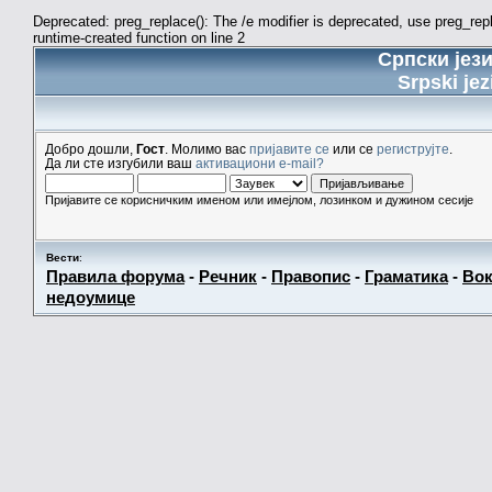
Deprecated: preg_replace(): The /e modifier is deprecated, use preg_re
runtime-created function on line 2
Српски јез
Srpski jez
Добро дошли,
Гост
. Молимо вас
пријавите се
или се
региструјте
.
Да ли сте изгубили ваш
активациони e-mail?
Пријавите се корисничким именом или имејлом, лозинком и дужином сесије
Вести
:
Правила форума
-
Речник
-
Правопис
-
Граматика
-
Вок
недоумице