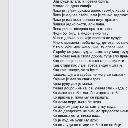
Зид руши влага, а човека брига.
Младо се дрво савија.
Лако је туђим рукама врело гвожђе хватат
Лако је љубав стећи, али је тешко задржат
Лако је иза шест волова плуг држати.
Лавица једно окоти, али лава.
Лепа реч и гвоздена врата отвара.
Луди бој бију, а мудри вино пију.
Много добија онај који свашта не купује.
Много времена треба да од детета постане
У којој кући муж жену бије, ту среће није.
У срећу се узда луд, а паметан у свој труд
Кад човек нема свога добра, туђе зло пре
Кад се перје проспе тешко га је сакупити.
Кад стари пас лаје, треба видети шта је.
Кад очи говоре, уста ћуте.
Кашаљ, шуга и љубав не могу се сакрити.
Кајање је лек за сваки грех.
Крпи рупу док је мања.
Учини добро - не кај се; учини зло - надај с
Ко лаже за тебе, лагаће и против тебе.
Ко признаје, пола му се прашта.
Ко ломи веру, њега ће вера.
Ко другом јаму копа, сам у њу пада.
Ко до двадесете не зна, до тридесете нема
Ко високо лети, ниско пада.
Ко је луд не буди му друг.
Ко се људи не стиди ни бога се не боји.