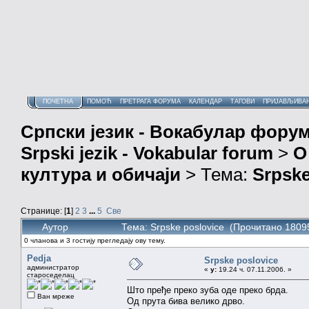
ПОЧЕТНА
ПОМОЋ
ПРЕТРАГА ФОРУМА
КАЛЕНДАР
ТАГОВИ
ПРИЈАВЉИВА
Српски језик - Вокабулар фору
Srpski jezik - Vokabular forum
>
О
култура и обичаји
> Тема:
Srpske
Странице: [
1
]
2
3
...
5
Све
Аутор
Тема: Srpske poslovice (Прочитано 1809
0 чланова и 3 гостију прегледају ову тему.
Pedja
Srpske poslovice
администратор
«
у:
19.24 ч. 07.11.2006. »
староседелац
Што пређе преко зуба оде преко брда.
Ван мреже
Од прута бива велико дрво.