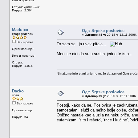
Име и презиме:
Струка:
Дипл. инж.
Поруке: 2.364
Maduixa
Одг: Srpske poslovice
староседелац
«
Одговор #8 у:
20.18 ч. 12.11.2006.
Ван мреже
To sam se i ja uvek pitala....
Организација:
Meni se cini da su u sustini jedno te isto...
Име и презиме:
Струка:
Поруке: 1.014
Ni najtemeljnije planiranje ne može da zameni čistu sreć
Dacko
Одг: Srpske poslovice
члан
«
Одговор #9 у:
23.20 ч. 12.11.2006.
Ван мреже
Postoji, kako da ne. Poslovica je zaokružena 
samostalan i služi da nešto bolje opiše, dočara
Организација:
Obično nastaje kao aluzija na neku priču, aneg
Поруке: 64
eufemizam: 'sito i rešeto', 'trice i kučine', 'otić