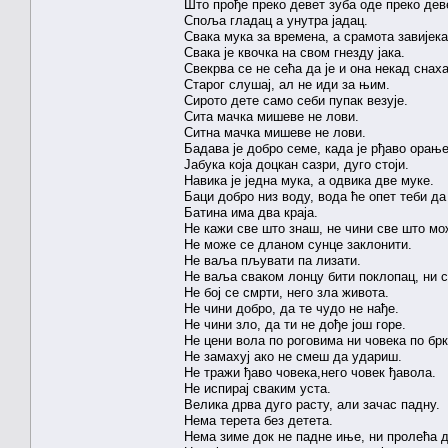
Што прође преко девет зуба оде преко дев
Споља гладац а унутра јадац.
Свака мука за времена, а срамота завијека
Свака је квочка на свом гнезду јака.
Свекрва се не сећа да је и она некад снах
Старог слушај, ал не иди за њим.
Сирото дете само себи пупак везује.
Сита мачка мишеве не лови.
Ситна мачка мишеве не лови.
Бадава је добро семе, када је рђаво орање
Јабука која доцкан сазри, дуго стоји.
Навика је једна мука, а одвика две муке.
Баци добро низ воду, вода ће опет теби да
Батина има два краја.
Не кажи све што знаш, не чини све што мо
Не може се дланом сунце заклонити.
Не ваља пљувати па лизати.
Не ваља сваком лонцу бити поклопац, ни с
Не бој се смрти, него зла живота.
Не чини добро, да те чудо не нађе.
Не чини зло, да ти не дође још горе.
Не цени вола по роговима ни човека по бр
Не замахуј ако не смеш да удариш.
Не тражи ђаво човека,него човек ђавола.
Не испирај сваким уста.
Велика дрва дуго расту, али зачас падну.
Нема терета без детета.
Нема зиме док не падне иње, ни пролећа д