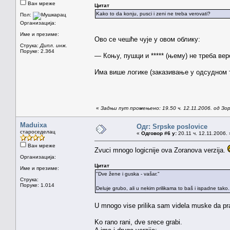
Ван мреже
Цитат
Kako to da konju, pusci i zeni ne treba verovati?
Пол:
Организација:
Име и презиме:
Ово се чешће чује у овом облику:
Струка:
Дипл. инж.
Поруке: 2.364
— Коњу, пушци и ***** (њему) не треба вер
Има више логике (заказивање у одсудном т
«
Задњи пут промењено: 19.50 ч. 12.11.2006. од З
Maduixa
Одг: Srpske poslovice
староседелац
«
Одговор #6 у:
20.11 ч. 12.11.2006. 
Ван мреже
Zvuci mnogo logicnije ova Zoranova verzija.
Организација:
Цитат
Име и презиме:
"Dve žene i guska - vašar."
Струка:
Поруке: 1.014
Deluje grubo, ali u nekim prilikama to baš i ispadne tako.
U mnogo vise prilika sam videla muske da prav
Ko rano rani, dve srece grabi.