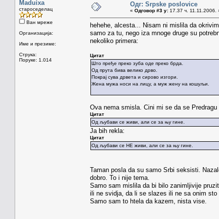
Maduixa
Одг: Srpske poslovice
староседелац
«
Одговор #3 у:
17.37 ч. 11.11.2006. 
Ван мреже
hehehe, alcesta... Nisam ni mislila da okrivi
samo za tu, nego iza mnoge druge su potrebn
Организација:
nekoliko primera:
Име и презиме:
Струка:
Цитат
Поруке: 1.014
Што пређе преко зуба оде преко брда.
Од прута бива велико дрво.
Покрај сува дрвета и сирово изгори.
Жена мужа носи на лицу, а муж жену на кошуљи.
Ova nema smisla. Cini mi se da se Predragu
Цитат
Од љубави се живи, али се за њу гине.
Ja bih rekla:
Цитат
Од љубави се HE живи, али се за њу гине.
Taman posla da su samo Srbi seksisti. Nazal
dobro. To i nije tema.
Samo sam mislila da bi bilo zanimljivije pruziti
ili ne svidja, da li se slazes ili ne sa onim st
Samo sam to htela da kazem, nista vise.