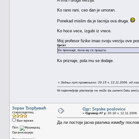
A ima i druga verzija:
Ko rano rani, ceo dan je umoran.
Ponekad mislim da je tacnija ova druga.
Ko hoce vece, izgubi iz vrece.
Moj profesor fizike imao svoju verziju ove pos
Цитат
Ко признаје, пола му се прашта.
Ko priznaje, pola mu se dodaje.
«
Задњи пут промењено: 20.15 ч. 12.11.2006. од na
Ni najtemeljnije planiranje ne može da zameni čistu sreć
Зоран Ђорђевић
Одг: Srpske poslovice
староседелац
«
Одговор #7 у:
20.16 ч. 12.11.2006.
Ван мреже
Да ли постоји јасна разлика између послов
Пол:
Организација: