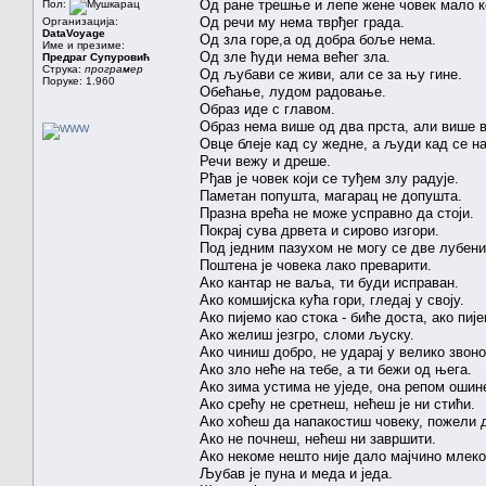
Од ране трешње и лепе жене човек мало к
Пол:
Од речи му нема тврђег града.
Организација:
DataVoyage
Од зла горе,а од добра боље нема.
Име и презиме:
Од зле ћуди нема већег зла.
Предраг Супуровић
Струка:
програмер
Од љубави се живи, али се за њу гине.
Поруке: 1.960
Обећање, лудом радовање.
Образ иде с главом.
Образ нема више од два прста, али више в
Овце блеје кад су жедне, а људи кад се на
Речи вежу и дреше.
Рђав је човек који се туђем злу радује.
Паметан попушта, магарац не допушта.
Празна врећа не може усправно да стоји.
Покрај сува дрвета и сирово изгори.
Под једним пазухом не могу се две лубени
Поштена је човека лако преварити.
Ако кантар не ваља, ти буди исправан.
Ако комшијска кућа гори, гледај у своју.
Ако пијемо као стока - биће доста, ако пиј
Ако желиш језгро, сломи љуску.
Ако чиниш добро, не ударај у велико звоно
Ако зло неће на тебе, а ти бежи од њега.
Ако зима устима не уједе, она репом ошин
Ако срећу не сретнеш, нећеш је ни стићи.
Ако хоћеш да напакостиш човеку, пожели 
Ако не почнеш, нећеш ни завршити.
Ако некоме нешто није дало мајчино млеко
Љубав је пуна и меда и једа.