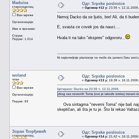
Maduixa
Одг: Srpske poslovice
староседелац
«
Одговор #12 у:
23.56 ч. 12.11.2006.
Ван мреже
Nemoj Dacko da se ljutis, bre! Ali, da ti bude
Организација:
E, svasta ce covek jos da nauci....
Име и презиме:
Струка:
Hvala ti na tako "ekspres" odgovoru...
Поруке: 1.014
Ni najtemeljnije planiranje ne može da zameni čistu sreć
woland
Одг: Srpske poslovice
члан
«
Одговор #13 у:
19.36 ч. 18.11.2006.
Ван мреже
Цитирано: Dacko на 23.50 ч. 12.11.2006.
zbog vas nevernih Toma (ovo je takođe izreka) moram da 
Организација:
Поруке: 93
Ova sintagma "neverni Toma" nije baš najbol
skeptičan, ali šta je tu je. Što bi rekao Valtaz
Зоран Ђорђевић
Одг: Srpske poslovice
староседелац
«
Одговор #14 у:
21.42 ч. 18.11.2006.