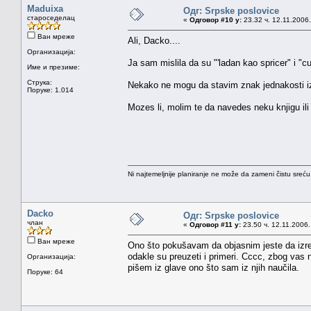
Maduixa
Одг: Srpske poslovice
староседелац
«
Одговор #10 у:
23.32 ч. 12.11.2006.
Ван мреже
Ali, Dacko....
Организација:
Ja sam mislila da su "'ladan kao spricer" i "cu
Име и презиме:
Струка:
Nekako ne mogu da stavim znak jednakosti izm
Поруке: 1.014
Mozes li, molim te da navedes neku knjigu ili 
Ni najtemeljnije planiranje ne može da zameni čistu sreć
Dacko
Одг: Srpske poslovice
члан
«
Одговор #11 у:
23.50 ч. 12.11.2006.
Ван мреже
Ono što pokušavam da objasnim jeste da izreke
odakle su preuzeti i primeri. Cccc, zbog vas
Организација:
pišem iz glave ono što sam iz njih naučila.
Поруке: 64