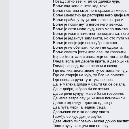
Новац ситно звечи, ал се далеко чује.
Боље кад капље него кад тече.
Боље поштена смрт него срамотан живот.
Боље манастир да растуриш него двоје мл
Боље врабац у руци, него соко на грани.
Боље је поклизнути ногом него језиком.
Боље је бити мало луд, него мало паметан
Боље је имати паметног непријатеља, него
Боље је једанпут заплакати, но сто пута у
Боље је своје јаје него туђа кокошка.
Боље је не обећати, но реч не одржати.
Боље свашта јести него свашта говорити.
Бој се Бога, али и онога који се Бога не бој
Гледај вола јел дебела врата, а девојци какв
Гледај напред, ал се осврни и назад.
Где велика звона звоне ту се мала не чују.
Где се старији не чују, ту Бог не помаже.
Где невоља руча ту и туга вечера.
Да је маћеха добра у башти би се сејала.
Да је добро, и ђаво би се женио.
Да се речи купују, мање би се говориле.
Да нема ветра пауци би небо помрежили.
Далеко од очију - далеко од срца.
Два пута мери, а једном сеци.
Дављеник се и за сламку хвата.
Гвожђе се кује док је вруће.
Дете много миловано - никад добро васпит
Тешко вуку за којим пси не лају.