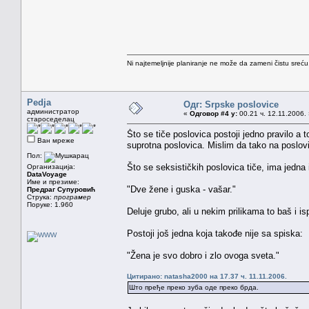
Ni najtemeljnije planiranje ne može da zameni čistu sreć
Pedja
Одг: Srpske poslovice
администратор
«
Одговор #4 у:
00.21 ч. 12.11.2006.
староседелац
Što se tiče poslovica postoji jedno pravilo a t
Ван мреже
suprotna poslovica. Mislim da tako na poslovic
Пол:
Što se seksističkih poslovica tiče, ima jedna
Организација:
DataVoyage
Име и презиме:
"Dve žene i guska - vašar."
Предраг Супуровић
Струка:
програмер
Поруке: 1.960
Deluje grubo, ali u nekim prilikama to baš i i
Postoji još jedna koja takođe nije sa spiska:
"Žena je svo dobro i zlo ovoga sveta."
Цитирано: natasha2000 на 17.37 ч. 11.11.2006.
Што пређе преко зуба оде преко брда.