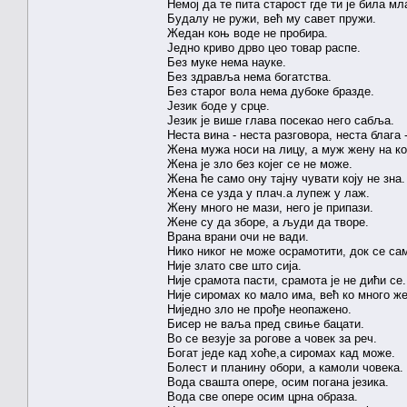
Немој да те пита старост где ти је била мл
Будалу не ружи, већ му савет пружи.
Жедан коњ воде не пробира.
Једно криво дрво цео товар распе.
Без муке нема науке.
Без здравља нема богатства.
Без старог вола нема дубоке бразде.
Језик боде у срце.
Језик је више глава посекао него сабља.
Неста вина - неста разговора, неста блага 
Жена мужа носи на лицу, а муж жену на к
Жена је зло без којег се не може.
Жена ће само ону тајну чувати коју не зна.
Жена се узда у плач.а лупеж у лаж.
Жену много не мази, него је припази.
Жене су да зборе, а људи да творе.
Врана врани очи не вади.
Нико никог не може осрамотити, док се са
Није злато све што сија.
Није срамота пасти, срамота је не дићи се.
Није сиромах ко мало има, већ ко много ж
Ниједно зло не прође неопажено.
Бисер не ваља пред свиње бацати.
Во се везује за рогове а човек за реч.
Богат једе кад хоће,а сиромах кад може.
Болест и планину обори, а камоли човека.
Вода свашта опере, осим погана језика.
Вода све опере осим црна образа.