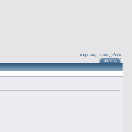
« претходне
следеће »
ШТАМПАЈ