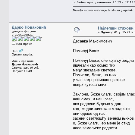
«
Задњи пут промењено: 15.13 ч. 12.12.
Nevolja s ovim svetom je ta što su glupi tako
Дарко Новаковић
Најлепши стихови
уредник форума
«
Одговор #1 у:
15.21 ч. 
староседелац
Десанка Максимовић
Ван мреже
Помилуј Боже
Пол:
Организација:
Помилуј Боже, оне који су жедни
Име и презиме:
Дарко Новаковић
ишчезли као осмех тих
Струка:
dipl. el. inž.
међу звездане светове.
Поруке: 1.049
Помисли, Боже, на њих
у час кад просипаш цветове
поврх кутова свих.
Заклони, Боже благи, својим гла
наш смех, и наш глас,
ако радосни будемо у дан
кад, жедни живота и младости,
они одоше од нас;
засени светлошћу вечном њихов 
о, Боже благи, јер мене је стид
часа земаљске радости.