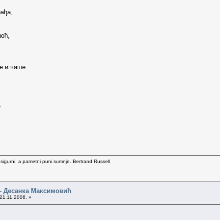
рађа,
ноћ,
е и чаше
е
 sigurni, a pametni puni sumnje. Bertrand Russell
 - Десанка Максимовић
21.11.2006. »