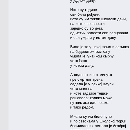
у једном дану.
Исте су године
сви били рођени,
исто су им текли школски дани,
на исте свечаности
заједно су вођени,
од истих болести сви пелцовани
и сви умрли у истом дану.
Било је то у некој земљи сељака
на брдовитом Балкану
умрла је јуначком смрћу
чета ђака
у истом дану.
А педесет и пет минута
пре смртног трена
седела је у ђачкој клупи
чета малена
и исте задатке тешке
решавала: колико може
путник ако иде пешке...
и тако редом.
Мисли су им биле пуне
и по свескама у школској торби
бесмислених лежало је безброј