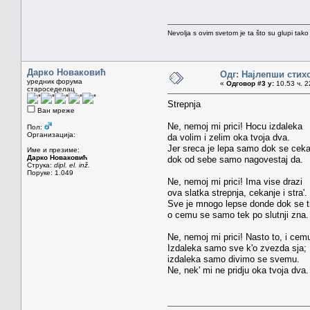
Nevolja s ovim svetom je ta što su glupi tako
Дарко Новаковић
Одг: Најлепши стих
уредник форума
«
Одговор #3 у:
10.53 ч. 2
староседелац
Strepnja
Ван мреже
Ne, nemoj mi prici! Hocu izdaleka
Пол:
Организација:
da volim i zelim oka tvoja dva.
Jer sreca je lepa samo dok se ceka
Име и презиме:
Дарко Новаковић
dok od sebe samo nagovestaj da.
Струка:
dipl. el. inž.
Поруке: 1.049
Ne, nemoj mi prici! Ima vise drazi
ova slatka strepnja, cekanje i stra'.
Sve je mnogo lepse donde dok se tr
o cemu se samo tek po slutnji zna.
Ne, nemoj mi prici! Nasto to, i cem
Izdaleka samo sve k'o zvezda sja;
izdaleka samo divimo se svemu.
Ne, nek' mi ne pridju oka tvoja dva.