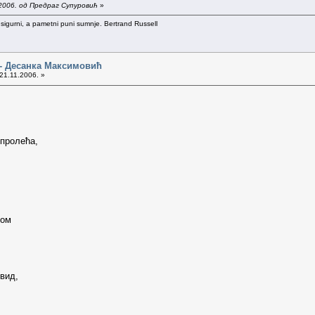
2006. од Предраг Супуровић
»
 sigurni, a pametni puni sumnje. Bertrand Russell
 - Десанка Максимовић
21.11.2006. »
 пролећа,
сом
вид,