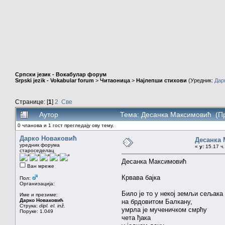
Српски језик - Вокабулар форум
Srpski jezik - Vokabular forum
>
Читаоница
>
Најлепши стихови
(Уредник:
Дар
Странице: [
1
]
2
Све
Аутор
Тема: Десанка Максимовић (Пр
0 чланова и 1 гост прегледају ову тему.
Дарко Новаковић
Десанка
уредник форума
«
у:
15.17 ч.
староседелац
Десанка Максимовић
Ван мреже
Крвава бајка
Пол:
Организација:
Било је то у некој земљи сељака
Име и презиме:
Дарко Новаковић
на брдовитом Балкану,
Струка:
dipl. el. inž.
умрла је мученичком смрћу
Поруке: 1.049
чета ђака