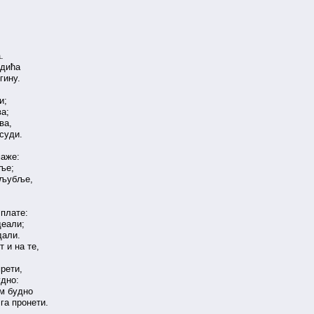
.
адића
гину.
и;
ва;
ва,
 суди.
маже:
бље;
дољубље,
 плате:
деали;
дали.
 и на те,
рети,
удно:
ам будно
га пронети.