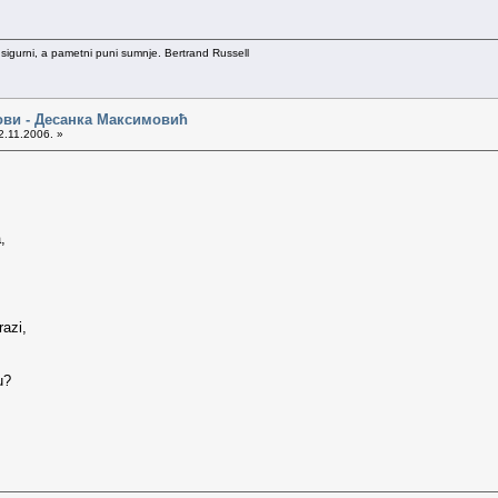
 sigurni, a pametni puni sumnje. Bertrand Russell
ови - Десанка Максимовић
2.11.2006. »
,
azi,
u?