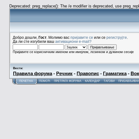
Deprecated: preg_replace(): The /e modifier is deprecated, use preg_re
Добро дошли,
Гост
. Молимо вас
пријавите се
или се
региструјте
.
Да ли сте изгубили ваш
активациони e-mail?
Пријавите се корисничким именом или имејлом, лозинком и дужином сесије
Вести
:
Правила форума
-
Речник
-
Правопис
-
Граматика
-
Вок
ПОЧЕТНА
ПОМОЋ
ПРЕТРАГА ФОРУМА
КАЛЕНДАР
ТАГОВИ
ПРИЈАВЉИВА