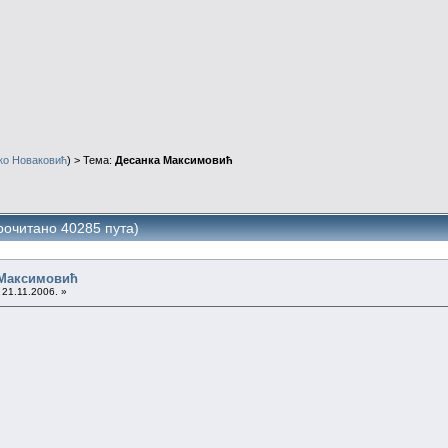
ко Новаковић
) > Тема:
Десанка Максимовић
очитано 40285 пута)
 Максимовић
 21.11.2006. »