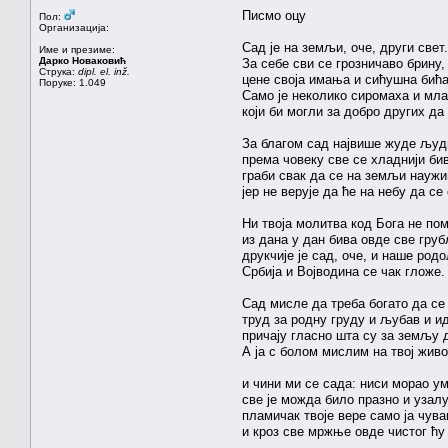
Писмо оцу
Пол:
Организација:
Сад је на земљи, оче, други свет.
Име и презиме:
Дарко Новаковић
За себе сви се грозничаво брину,
Струка:
dipl. el. inž.
цене своја имања и сићушна бића
Поруке: 1.049
Само је неколико сиромаха и мл
који би могли за добро других да 
За благом сад највише жуде људ
према човеку све се хладнији би
граби свак да се на земљи наужи
јер не верује да ће на небу да се
Ни твоја молитва код Бога не по
из дана у дан бива овде све гру
друкчије је сад, оче, и наше ро
Србија и Војводина се чак гложе.
Сад мисле да треба богато да се
труд за родну груду и љубав и и
причају гласно шта су за земљу 
А ја с болом мислим на твој живот
и чини ми се сада: ниси морао ум
све је можда било празно и узал
пламичак твоје вере само ја чув
и кроз све мржње овде чистог ћу 