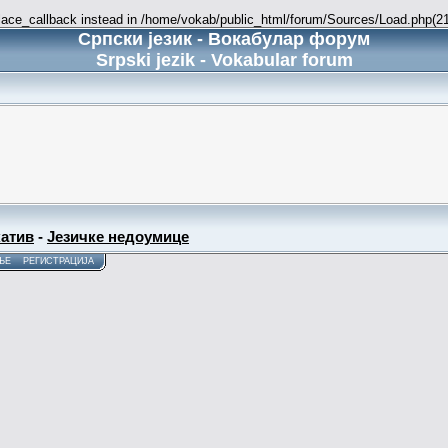
place_callback instead in /home/vokab/public_html/forum/Sources/Load.php(216
Српски језик - Вокабулар форум
Srpski jezik - Vokabular forum
атив
-
Језичке недоумице
ЊЕ
РЕГИСТРАЦИЈА