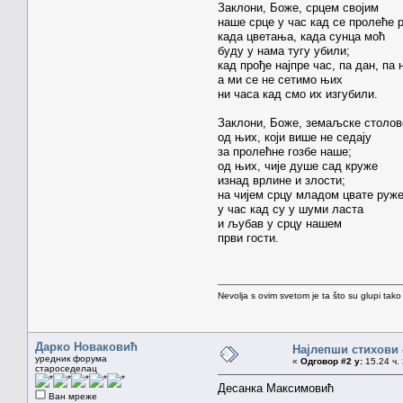
Заклони, Боже, срцем својим
наше срце у час кад се пролеће 
када цветања, када сунца моћ
буду у нама тугу убили;
кад прође најпре час, па дан, па 
а ми се не сетимо њих
ни часа кад смо их изгубили.
Заклони, Боже, земаљске столов
од њих, који више не седају
за пролећне гозбе наше;
од њих, чије душе сад круже
изнад врлине и злости;
на чијем срцу младом цвате руж
у час кад су у шуми ласта
и љубав у срцу нашем
први гости.
Nevolja s ovim svetom je ta što su glupi tako
Дарко Новаковић
Најлепши стихови
уредник форума
«
Одговор #2 у:
15.24 ч. 
староседелац
Десанка Максимовић
Ван мреже