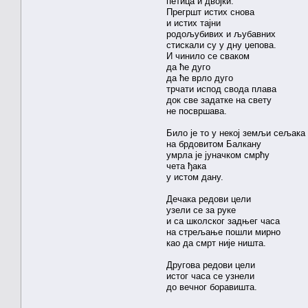
петица и двојки.
Прегршт истих снова
и истих тајни
родољубивих и љубавних
стискали су у дну џепова.
И чинило се сваком
да ће дуго
да ће врло дуго
трчати испод свода плава
док све задатке на свету
не посвршава.
Било је то у некој земљи сељака
на брдовитом Балкану
умрла је јуначком смрћу
чета ђака
у истом дану.
Дечака редови цели
узели се за руке
и са школског задњег часа
на стрељање пошли мирно
као да смрт није ништа.
Другова редови цели
истог часа се узнели
до вечног боравишта.