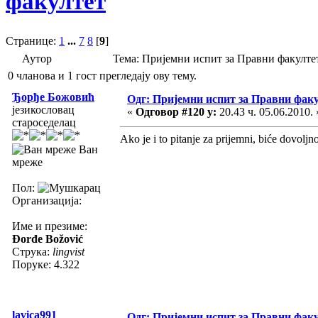
факултет
Странице:
1
...
7
8
[
9
]
Аутор
Тема: Пријемни испит за Правни факулте
0 чланова и 1 гост прегледају ову тему.
Ђорђе Божовић
Одг: Пријемни испит за Правни фак
језикословац
«
Одговор #120 у:
20.43 ч. 05.06.2010. 
староседелац
Ako je i to pitanje za prijemni, biće dovolj
Ван
мреже
Пол:
Организација:
Име и презиме:
Đorđe Božović
Струка:
lingvist
Поруке: 4.322
lavica991
Одг: Пријемни испит за Правни фак