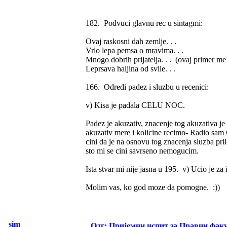
182. Podvuci glavnu rec u sintagmi:
Ovaj raskosni dah zemlje. . .
Vrlo lepa pemsa o mravima. . .
Mnogo dobrih prijatelja. . . (ovaj primer me 
Leprsava haljina od svile. . .
166. Odredi padez i sluzbu u recenici:
v) Kisa je padala CELU NOC.
Padez je akuzativ, znacenje tog akuzativa je 
akuzativ mere i kolicine recimo- Radio sam
cini da je na osnovu tog znacenja sluzba pri
sto mi se cini savrseno nemogucim.
Ista stvar mi nije jasna u 195. v) Ucio je
Molim vas, ko god moze da pomogne. :))
sim
Одг: Пријемни испит за Правни фак