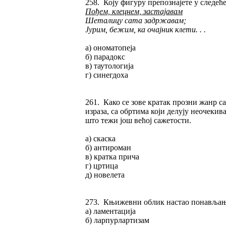
258. Коју фигуру препознајете у следећ
Пођем, клецнем, застајавам
Шеталицу сата задржавам;
Јурим, бежим, ка очајник клети. . .
а) ономатопеја
б) парадокс
в) таутологија
г) синегдоха
261. Како се зове кратак прозни жанр 
израза, са обртима који делују неочекив
што тежи још већој сажетости.
а) скаска
б) антироман
в) кратка прича
г) цртица
д) новелета
273. Књижевни облик настао понављање
а) ламентација
б) ларпурлартизам