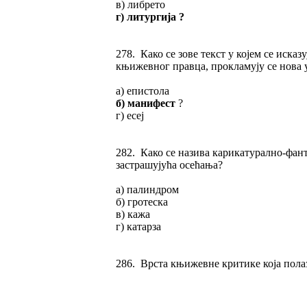
в) либрето
г) литургија ?
278. Како се зове текст у којем се иска
књижевног правца, прокламују се нова
а) епистола
б) манифест
?
г) есеј
282. Како се назива карикатурално-фант
застрашујућа осећања?
а) палиндром
б) гротеска
в) кажа
г) катарза
286. Врста књижевне критике која полаз