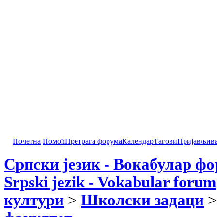
Почетна
Помоћ
Претрага форума
Календар
Тагови
Пријављив
Српски језик - Вокабулар ф
Srpski jezik - Vokabular forum
култури
>
Школски задаци
>