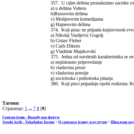
357. U cijim delima pronalazimo zacetke ro
a) u delima Voltera
b)Rusoovim delima
v) Molijerovim komedijama
g) Hajneovim delima
374. Koji pisac ne pripada knjizevnosti evr
a) Nikolaj Vasiljevic Gogolj
b) Gistav Flober
v) Carls Dikens
g) Vladimir Majakovski
375. Jedna od navdenih karakteristika se ne
a) nepistrasno pripovedanje
b) vladavina proze
v) vladavina poezije
g) socioloska i psiholoska pitanja
380. Koji pisci pripadaju epohi realizma: B
Тагови:
Странице:
1
...
7
8
[
9
]
Српски језик - Вокабулар форум
Srpski jezik - Vokabular forum
>
О српском језику и култури
>
Школски зад