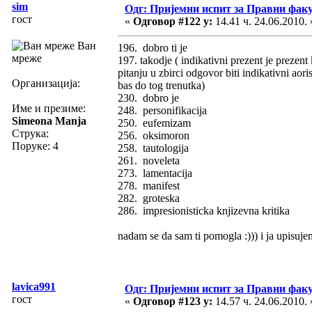
sim
Одг: Пријемни испит за Правни фак
гост
«
Одговор #122 у:
14.41 ч. 24.06.2010. 
Ван
196. dobro ti je
мреже
197. takodje ( indikativni prezent je prezent
pitanju u zbirci odgovor biti indikativni aori
Организација:
bas do tog trenutka)
230. dobro je
Име и презиме:
248. personifikacija
Simeona Manja
250. eufemizam
Струка:
256. oksimoron
Поруке: 4
258. tautologija
261. noveleta
273. lamentacija
278. manifest
282. groteska
286. impresionisticka knjizevna kritika
nadam se da sam ti pomogla :))) i ja upisuje
lavica991
Одг: Пријемни испит за Правни фак
гост
«
Одговор #123 у:
14.57 ч. 24.06.2010. 