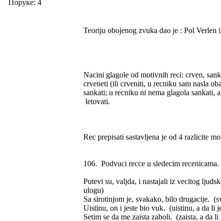
Поруке: 4
Teoriju obojenog zvuka dao je : Pol Verlen 
Nacini glagole od motivnih reci: crven, sanke
crveneti (ili crveniti, u recniku sam nasla ob
sankati; u recniku ni nema glagola sankati, a
letovati.
Rec prepisati sastavljena je od 4 razlicite 
106. Podvuci recce u sledecim recenicama.
Putevi su, valjda, i nastajali iz vecitog ljud
ulogu)
Sa sirotinjom je, svakako, bilo drugacije. (
Uistinu, on i jeste bio vuk. (uistinu, a da l
Setim se da me zaista zaboli. (zaista, a da 