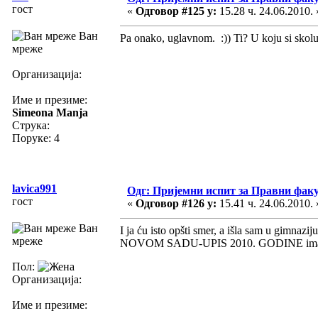
гост
«
Одговор #125 у:
15.28 ч. 24.06.2010. 
Ван
Pa onako, uglavnom. :)) Ti? U koju si skolu i
мреже
Организација:
Име и презиме:
Simeona Manja
Струка:
Поруке: 4
lavica991
Одг: Пријемни испит за Правни фак
гост
«
Одговор #126 у:
15.41 ч. 24.06.2010. 
Ван
I ja ću isto opšti smer, a išla sam u gimn
мреже
NOVOM SADU-UPIS 2010. GODINE imaš odgo
Пол:
Организација:
Име и презиме: