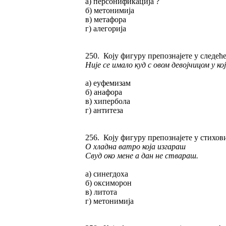
а) персонификација ?
б) метонимија
в) метафора
г) алегорија
250. Коју фигуру препознајете у следећ
Није се имало куд с овом девојчицом у кој
а) еуфемизам
б) анафора
в) хипербола
г) антитеза
256. Коју фигуру препознајете у стихо
О хладна ватро која изгараш
Свуд око мене а дан не ствараш.
а) синегдоха
б) оксиморон
в) литота
г) метонимија