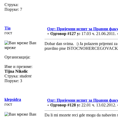
Струка:
Поруке: 7
Tia
Одг: Пријемни испит за Правни фак
гост
«
Одговор #127 у:
17.03 ч. 21.06.2011. 
Ван
Dobar dan svima. :) Ja polazem prijemni za
мреже
pravilno pise ISTOCNOHERCEGOVAC
Организација:
Име и презиме:
Tijna Nikolic
Струка:
student
Поруке: 3
klepsidra
Одг: Пријемни испит за Правни фак
гост
«
Одговор #128 у:
22.01 ч. 13.02.2012. 
Ван
Da li mi mozete reci gde mogu da nabavim skr