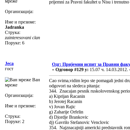
мреже
prijemni za Pravni fakultet u Nisu i trenutn
Организација:
Име и презиме:
Jadranka
Струка:
zainteresovani clan
Поруке: 6
Jeca
Одг: Пријемни испит за Правни фак
гост
«
Одговор #129 у:
15.07 ч. 14.03.2012. 
Ван
Cao svima,vidim lepo ste pomagali jedni dr
мреже
odgovori na sledeca pitanja:
344. Znacajan pesnik ruskolovenskog perioda
Организација:
a) Kiprijan Racanin
b) Jerotej Racanin
Име и презиме:
v) Jovan Rajic
g) Zaharije Orfelin
Струка:
d) Djordje Brankovic
Поруке: 2
dj) Gavrilo Stefanovic Venclovic
354. Najznacajniji americki predstavnik rom