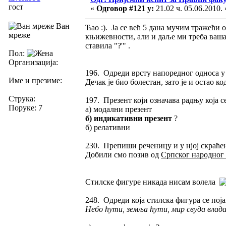
гост
«
Одговор #121 у:
21.02 ч. 05.06.2010. 
Ван
Ћао :). Ја се већ 5 дана мучим тражећи
мреже
књижевности, али и даље ми треба ваша п
ставила "?'" .
Пол:
Организација:
196. Одреди врсту напоредног односа у
Име и презиме:
Дечак је био болестан, зато је и остао ко
Струка:
197. Презент који означава радњу која с
Поруке: 7
а) модални презент
б) индикативни презент
?
б) релативни
230. Препиши реченицу и у нјој скраће
Добили смо позив од
Српског народног
Стилске фигуре никада нисам волела
248. Одреди која стилска фигура се пој
Небо ћути, земља ћути, мир свуда влада