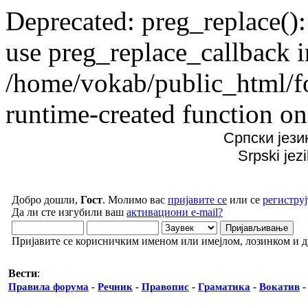
Deprecated: preg_replace():
use preg_replace_callback i
/home/vokab/public_html/f
runtime-created function on
Српски јези
Srpski jez
Добро дошли,
Гост
. Молимо вас
пријавите се
или се
региструј
Да ли сте изгубили ваш
активациони e-mail?
Пријавите се корисничким именом или имејлом, лозинком и 
Вести
:
Правила форума
-
Речник
-
Правопис
-
Граматика
-
Вокатив