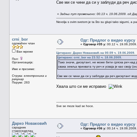
Све ми се чини да си у заблуди да реч дис
«
Задњи пут промењено: 00.13 ч. 19.06.2009. од Да
Nevolja s ovim svetom je ta što su glupi tako sigurni, a 
crni_bor
Одг: Предлог о видео курсу
одомаћен члан
«
Одговор #35 у:
00.12 ч. 19.06.2009.
Ван мреже
Цитирано: Дарко Новаковић на 00.09 ч. 19.06.2009.
Цитирано: crni_bor на 23.52 ч. 18.06.2009.
Пол:
Организација:
Тако значи, дискутант, не може бити српска реч кад 
свака земља прихвата ту реч и усваја је као своју (з
Име и презиме:
Струка:
електроника и
Све ми се чини да си у заблуди да реч дискутант води
рачунар
Поруке: 263
Хвала што си ме исправио
Sve se moze kad se hoce.
Дарко Новаковић
Одг: Предлог о видео курсу
сарадник
«
Одговор #36 у:
00.14 ч. 19.06.2009.
староседелац