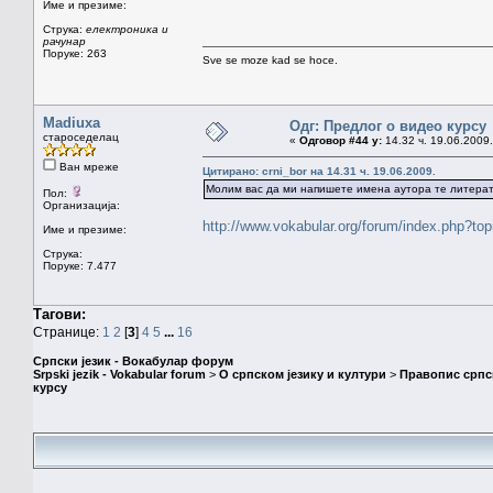
Име и презиме:
Струка:
електроника и
рачунар
Поруке: 263
Sve se moze kad se hoce.
Madiuxa
Одг: Предлог о видео курсу
староседелац
«
Одговор #44 у:
14.32 ч. 19.06.2009.
Ван мреже
Цитирано: crni_bor на 14.31 ч. 19.06.2009.
Молим вас да ми напишете имена аутора те литерат
Пол:
Организација:
http://www.vokabular.org/forum/index.php?to
Име и презиме:
Струка:
Поруке: 7.477
Тагови:
Странице:
1
2
[
3
]
4
5
...
16
Српски језик - Вокабулар форум
Srpski jezik - Vokabular forum
>
О српском језику и култури
>
Правопис српск
курсу