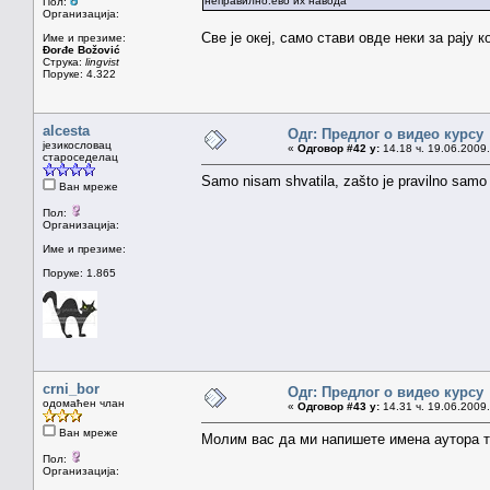
неправилно:ево их навода
Пол:
Организација:
Све је океј, само стави овде неки за рај
Име и презиме:
Đorđe Božović
Струка:
lingvist
Поруке: 4.322
alcesta
Одг: Предлог о видео курсу
језикословац
«
Одговор #42 у:
14.18 ч. 19.06.2009.
староседелац
Samo nisam shvatila, zašto je pravilno samo 
Ван мреже
Пол:
Организација:
Име и презиме:
Поруке: 1.865
crni_bor
Одг: Предлог о видео курсу
одомаћен члан
«
Одговор #43 у:
14.31 ч. 19.06.2009.
Ван мреже
Молим вас да ми напишете имена аутора т
Пол:
Организација: