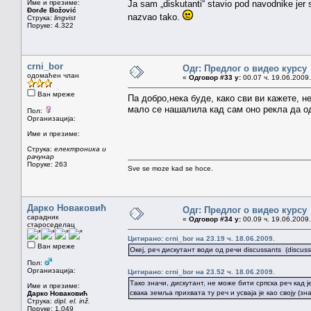
Име и презиме:
Ja sam „diskutanti“ stavio pod navodnike jer sa
Đorđe Božović
nazvao tako.
Струка:
lingvist
Поруке: 4.322
crni_bor
Одг: Предлог о видео курсу
одомаћен члан
«
Одговор #33 у:
00.07 ч. 19.06.2009.
Ван мреже
Па добро,нека буде, како сви ви кажете, 
мало се нашалила кад сам оно рекла да о
Пол:
Организација:
Име и презиме:
Струка:
електроника и
рачунар
Поруке: 263
Sve se moze kad se hoce.
Дарко Новаковић
Одг: Предлог о видео курсу
сарадник
«
Одговор #34 у:
00.09 ч. 19.06.2009.
староседелац
Цитирано: crni_bor на 23.19 ч. 18.06.2009.
Ван мреже
Oкеј, реч дискутант води од речи discussants (discus
Пол:
Организација:
Цитирано: crni_bor на 23.52 ч. 18.06.2009.
Тако значи, дискутант, не може бити српска реч кад 
Име и презиме:
свака земља прихвата ту реч и усваја је као своју (зн
Дарко Новаковић
Струка:
dipl. el. inž.
Поруке: 1.049