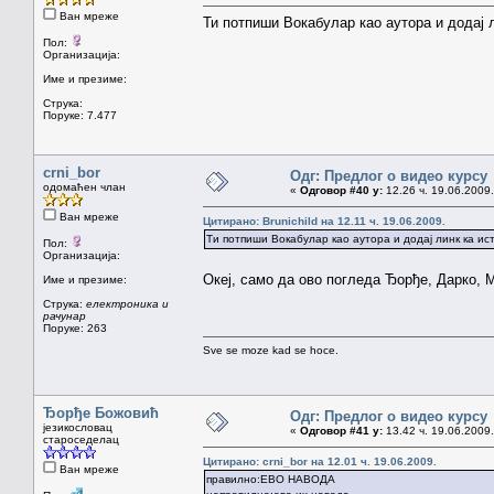
Ван мреже
Ти потпиши Вокабулар као аутора и додај 
Пол:
Организација:
Име и презиме:
Струка:
Поруке: 7.477
crni_bor
Одг: Предлог о видео курсу
одомаћен члан
«
Одговор #40 у:
12.26 ч. 19.06.2009.
Ван мреже
Цитирано: Brunichild на 12.11 ч. 19.06.2009.
Ти потпиши Вокабулар као аутора и додај линк ка ис
Пол:
Организација:
Океј, само да ово погледа Ђорђе, Дарко, 
Име и презиме:
Струка:
електроника и
рачунар
Поруке: 263
Sve se moze kad se hoce.
Ђорђе Божовић
Одг: Предлог о видео курсу
језикословац
«
Одговор #41 у:
13.42 ч. 19.06.2009.
староседелац
Цитирано: crni_bor на 12.01 ч. 19.06.2009.
Ван мреже
правилно:ЕВО НАВОДА