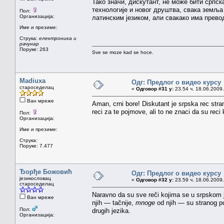
Тако значи, дискутант, не може бити српск
технологије и новог друштва, свака земља пр
Пол:
Организација:
латинским језиком, али свакако има прево
Име и презиме:
Струка:
електроника и
рачунар
Поруке: 263
Sve se moze kad se hoce.
Madiuxa
Одг: Предлог о видео курсу
староседелац
«
Одговор #31 у:
23.54 ч. 18.06.2009.
Ван мреже
Aman, crni bore! Diskutant je srpska rec stra
reci za te pojmove, ali to ne znaci da su reci
Пол:
Организација:
Име и презиме:
Струка:
Поруке: 7.477
Ђорђе Божовић
Одг: Предлог о видео курсу
језикословац
«
Одговор #32 у:
23.59 ч. 18.06.2009.
староседелац
Naravno da su sve reči kojima se u srpskom j
Ван мреже
njih — tačnije,
mnoge
od njih — su stranog por
Пол:
drugih jezika.
Организација: