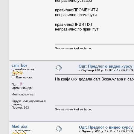
неправилно:уствари 
правилно:ПРОМЕНИТ
неправилно:променут
правилно:ПРВИ ПУТ
неправилно:по први пут
Sve se moze kad se hoce.
crni_bor
Одг: Предлог о видео курсу
одомаћен члан
«
Одговор #38 у:
12.07 ч. 19.06.2009.
Ван мреже
На крају бих додала сајт Вокабулара и с
Пол:
Организација:
Име и презиме:
Струка:
електроника и
рачунар
Поруке: 263
Sve se moze kad se hoce.
Madiuxa
Одг: Предлог о видео курсу
староседелац
«
Одговор #39 у:
12.11 ч. 19.06.2009.