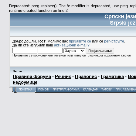
Deprecated: preg_replace(): The /e modifier is deprecated, use preg_re
runtime-created function on line 2
Српски јез
Srpski jez
Добро дошли,
Гост
. Молимо вас
пријавите се
или се
региструјте
.
Да ли сте изгубили ваш
активациони e-mail?
Пријавите се корисничким именом или имејлом, лозинком и дужином сесије
Вести
:
Правила форума
-
Речник
-
Правопис
-
Граматика
-
Вок
недоумице
ПОЧЕТНА
ПОМОЋ
ПРЕТРАГА ФОРУМА
КАЛЕНДАР
ТАГОВИ
ПРИЈАВЉИВА