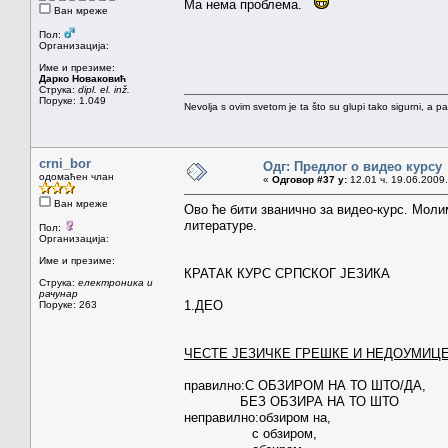
Ма нема проблема.
Ван мреже
Пол:
Организација:
Име и презиме:
Дарко Новаковић
Струка:
dipl. el. inž.
Поруке: 1.049
Nevolja s ovim svetom je ta što su glupi tako sigurni, a 
crni_bor
Одг: Предлог о видео курсу
одомаћен члан
«
Одговор #37 у:
12.01 ч. 19.06.2009.
Ван мреже
Ово ће бити званично за видео-курс. Моли
литературе.
Пол:
Организација:
Име и презиме:
КРАТАК КУРС СРПСКОГ ЈЕЗИКА
Струка:
електроника и
рачунар
1.ДЕО
Поруке: 263
ЧЕСТЕ ЈЕЗИЧКЕ ГРЕШКЕ И НЕДОУМИЦ
неправилно:
правилно:С ОБЗИРОМ НА ТО ШТО/ДА,
БЕЗ ОБЗИРА НА ТО ШТО
неправилно:обзиром на,
с обзиром,