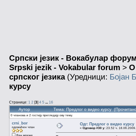
Српски језик - Вокабулар фору
Srpski jezik - Vokabular forum
>
О
српског језика
(Уредници:
Бојан 
курсу
Странице:
1
2
[
3
]
4
5
...
16
Аутор
Тема: Предлог о видео курсу (Прочитано
0 чланова и 2 гостију прегледају ову тему.
crni_bor
Одг: Предлог о видео курсу
одомаћен члан
«
Одговор #30 у:
23.52 ч. 18.06.2009.
Ван мреже