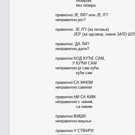
обзиром, правил
без обзира непра
правилно:ЈЕ ЛИ? или ЈЕ 
неправилно:је
неправилно
правилно: ЈЕ Л'? (за питање)
ЈЕР (за одговор, значи ЗАТО 
неправилно:
правилно: ДА ЛИ?
неправилно:дали? п
неправилно
правилно:КОД КУЋЕ САМ,
У КУЋИ САМ пра
неправилно:ја сам кући
кући сам
правилно:
правилно:СА МНОМ не
неправилно:сам
правилно:НИ СА КИМ
неправилно:с никим, 
са никим
правилно:ВИШИ пр
неправилно:вишљи неп
правилно:У СТВАРИ