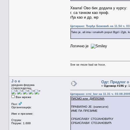
Хвала! Ово бих додала у курсу:
г. са тачком као проф.
гђа као и др, мр
Цитирано: Ђорђе Божовић на 11.54 ч. 03
Tako je, ali ima i onakvih poput Bgd i Zgb, 
Логично је
Sve se moze kad se hoce.
J o e
Одг: Предлог о
уредник форума
«
Одговор #196 у:
1
староседелац
Цитирано: crni_bor на 11.31 ч. 03.08.2009
Ван мреже
ПИСМО или ДИПЛОМА
Пол:
ПРАВИЛНО ЈЕ: (написати)
Организација:
ИМЕ ПА ПРЕЗИМЕ
Име и презиме:
СРБИСЛАВУ СТОЈАНОВИЋУ
Струка:
СРБИСЛАВИ СТОЈАНОВИЋ
Поруке: 1.688