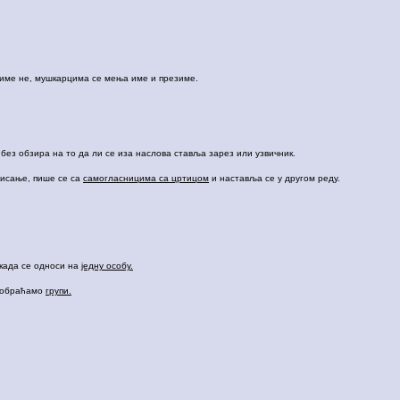
име не, мушкарцима се мења име и презиме.
 без обзира на то да ли се иза наслова ставља зарез или узвичник.
писање, пише се са
самогласницима са цртицом
и наставља се у другом реду.
 када се односи на
једну особу.
е обраћамо
групи.