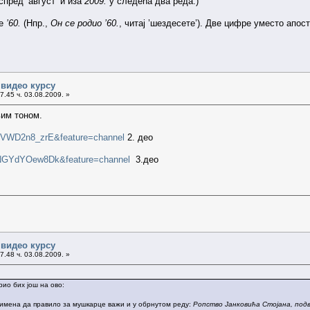
спред ’август’ и иза
2009.
у следећа два реда.)
ње
’60.
(Нпр.,
Он се родио ’60.
, читај ’шездесете’). Две цифре уместо апо
 видео курсу
7.45 ч. 03.08.2009. »
љим тоном.
=nVWD2n8_zrE&feature=channel
2. део
=NGYdYOew8Dk&feature=channel
3.део
 видео курсу
7.48 ч. 03.08.2009. »
ио бих још на ово:
имена да правило за мушкарце важи и у обрнутом реду:
Ропство Јанковића Стојана, под