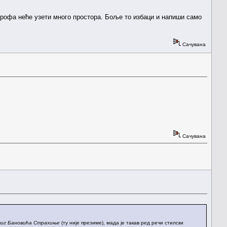
строфа неће узети много простора. Боље то избаци и напиши само
Сачувана
Сачувана
виг Бановића Страхиње
(ту није презиме), мада је такав ред речи стилски