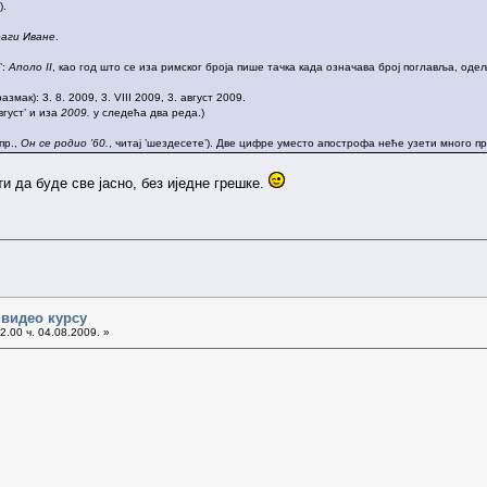
).
аги Иване
.
’:
Аполо II
, као год што се иза римског броја пише тачка када означава број поглавља, одељ
мак): 3. 8. 2009, 3. VIII 2009, 3. август 2009.
вгуст’ и иза
2009.
у следећа два реда.)
пр.,
Он се родио ’60.
, читај ’шездесете’). Две цифре уместо апострофа неће узети много 
ти да буде све јасно, без иједне грешке.
 видео курсу
2.00 ч. 04.08.2009. »