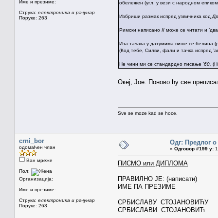
Име и презиме:
обележен (угл. у вези с народном епиком
Струка:
електроника и рачунар
Избриши размак испред узвичника код
Др
Поруке: 263
Римски написано
II
може се читати и ’два
Иза тачака у датумима пише се белина (раз
(Код тебе, Силви, фали и тачка испред ’а
Не чини ми се стандардно писање
’60.
(Н
Океј, Јое. Поново ћу све преписа
Sve se moze kad se hoce.
crni_bor
Одг: Предлог о
одомаћен члан
«
Одговор #199 у:
1
Ван мреже
ПИСМО или ДИПЛОМА
Пол:
ПРАВИЛНО ЈЕ: (написати)
Организација:
ИМЕ ПА ПРЕЗИМЕ
Име и презиме:
Струка:
електроника и рачунар
СРБИСЛАВУ СТОЈАНОВИЋУ
Поруке: 263
СРБИСЛАВИ СТОЈАНОВИЋ