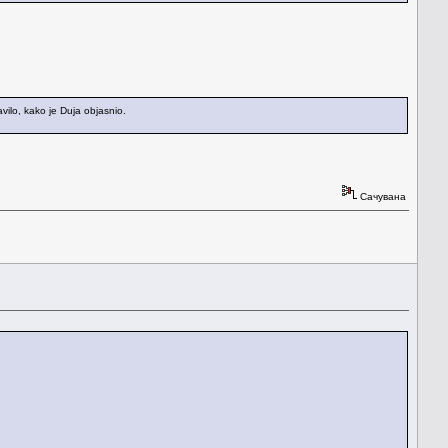
avilo, kako je Duja objasnio.
Сачувана