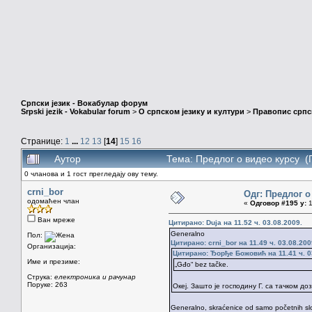
Српски језик - Вокабулар форум
Srpski jezik - Vokabular forum
>
О српском језику и култури
>
Правопис српск
Странице:
1
...
12
13
[
14
]
15
16
Аутор
Тема: Предлог о видео курсу (
0 чланова и 1 гост прегледају ову тему.
crni_bor
Одг: Предлог о
одомаћен члан
«
Одговор #195 у:
1
Ван мреже
Цитирано: Duja на 11.52 ч. 03.08.2009.
Generalno
Пол:
Цитирано: crni_bor на 11.49 ч. 03.08.200
Организација:
Цитирано: Ђорђе Божовић на 11.41 ч. 0
Име и презиме:
„Gđo“ bez tačke.
Струка:
електроника и рачунар
Поруке: 263
Океј. Зашто је господину Г. са тачком д
Generalno, skraćenice od samo početnih slo