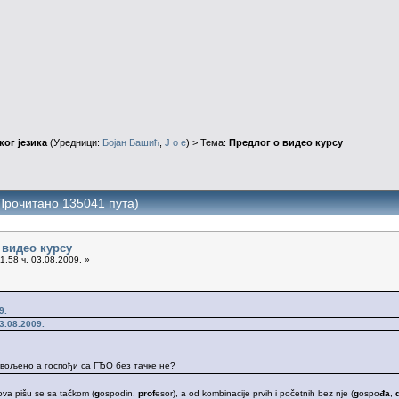
ог језика
(Уредници:
Бојан Башић
,
J o e
) > Тема:
Предлог о видео курсу
Прочитано 135041 пута)
 видео курсу
1.58 ч. 03.08.2009. »
9.
3.08.2009.
озвољено а госпођи са ГЂО без тачке не?
va pišu se sa tačkom (
g
ospodin,
prof
esor), a od kombinacije prvih i početnih bez nje (
g
ospo
đa
,