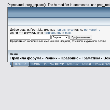
Deprecated: preg_replace(): The /e modifier is deprecated, use preg_re
Добро дошли,
Гост
. Молимо вас
пријавите се
или се
региструјте
.
Да ли сте изгубили ваш
активациони e-mail?
Пријавите се корисничким именом или имејлом, лозинком и дужином сесије
Вести
:
Правила форума
-
Речник
-
Правопис
-
Граматика
-
Вок
ПОЧЕТНА
ПОМОЋ
ПРЕТРАГА ФОРУМА
КАЛЕНДАР
ТАГОВИ
ПРИЈАВЉИВА