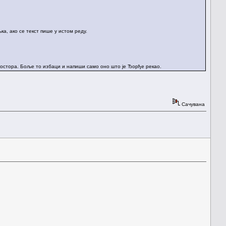
ка, ако се текст пише у истом реду.
простора. Боље то избаци и напиши само оно што је Ђорђе рекао.
Сачувана