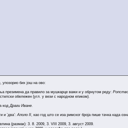
 упозорио бих још на ово:
ња презимена да правило за мушкарце важи и у обрнутом реду:
Ропство
 стилски обележен (угл. у вези с народном епиком).
а код
Драги Иване
.
и и ’два’:
Аполо II
, као год што се иза римског броја пише тачка када оз
ина (размак): 3. 8. 2009, 3. VIII 2009, 3. август 2009.