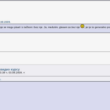
.08.2009.
koje se mogu pisati i s tačkom i bez nje. Ja, međutim, glasam
za bez
nje
, jer je to generalno pr
 видео курсу
3.38 ч. 03.08.2009. »
.