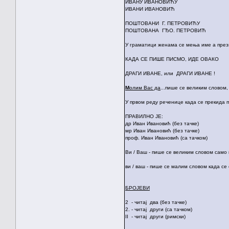
ИВАНУ ИВАНОВИЋУ
ИВАНИ ИВАНОВИЋ
ПОШТОВАНИ Г. ПЕТРОВИЋУ
ПОШТОВАНА ГЂО. ПЕТРОВИЋ
У граматици женама се мења име а през
КАДА СЕ ПИШЕ ПИСМО, ИДЕ ОВАКО
ДРАГИ ИВАНЕ, или ДРАГИ ИВАНЕ !
М
олим Вас да
...пише се великим словом,
У првом реду реченице када се прекида 
ПРАВИЛНО ЈЕ:
др Иван Ивановић (без тачке)
мр Иван Ивановић (без тачке)
проф. Иван Ивановић (са тачком)
Ви / Ваш - пише се великим словом само
ви / ваш - пише се малим словом када с
БРОЈЕВИ
2 - читај два (без тачке)
2. - читај други (са тачком)
II - читај други (римски)