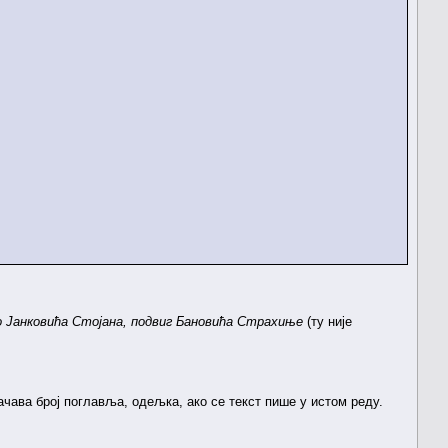
 Јанковића Стојана, подвиг Бановића Страхиње
(ту није
начава број поглавља, одељка, ако се текст пише у истом реду.