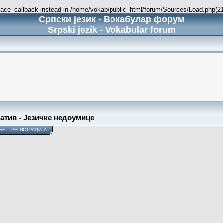
place_callback instead in /home/vokab/public_html/forum/Sources/Load.php(216
Српски језик - Вокабулар форум
Srpski jezik - Vokabular forum
атив
-
Језичке недоумице
ЊЕ
РЕГИСТРАЦИЈА