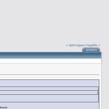
« претходне
следеће »
ШТАМПАЈ
d
okto
r
).