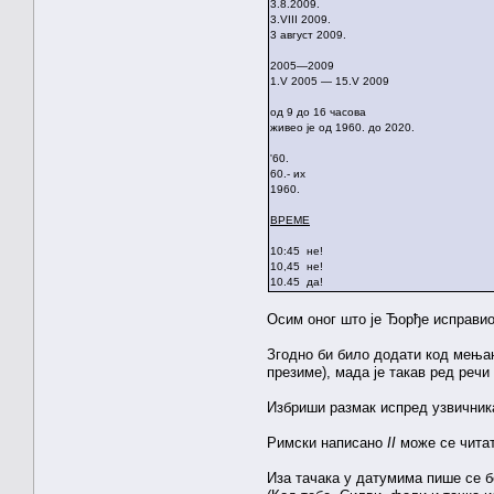
3.8.2009.
3.VIII 2009.
3 август 2009.
2005—2009
1.V 2005 — 15.V 2009
од 9 до 16 часова
живео је од 1960. до 2020.
'60.
60.- их
1960.
ВРЕМЕ
10:45 не!
10,45 не!
10.45 да!
Осим оног што је Ђорђе исправио,
Згодно би било додати код мења
презиме), мада је такав ред речи
Избриши размак испред узвичник
Римски написано
II
може се читат
Иза тачака у датумима пише се бел