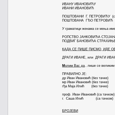
ИВАНУ ИВАНОВИЋУ
ИВАНИ ИВАНОВИЋ
ПОШТОВАНИ Г. ПЕТРОВИЋУ (са
ПОШТОВАНА ГЂО ПЕТРОВИЋ (б
У граматици женама се мења име
РОПСТВО ЈАНКОВИЋА СТОЈАН
ПОДВИГ БАНОВИЋА СТРАХИЊ
КАДА СЕ ПИШЕ ПИСМО, ИДЕ О
ДРАГИ ИВАНЕ, или ДРАГИ ИВА
М
олим Вас да
...пише се великим
ПРАВИЛНО ЈЕ:
др Иван Ивановић (без тачке)
мр Иван Ивановић (без тачке)
гђа Маја Илић (без тачке)
проф. Иван Ивановић (са тачком)
г. Саша Илић (са тачком)
БРОЈЕВИ