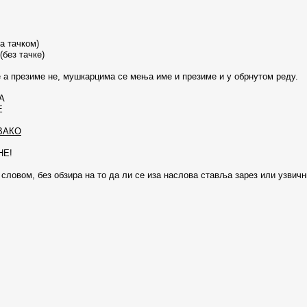
 тачком)
ез тачке)
 а презиме не, мушкарцима се мења име и презиме и у обрнутом реду.
А
Е
ВАКО
НЕ!
 словом, без обзира на то да ли се иза наслова ставља зарез или узвичн