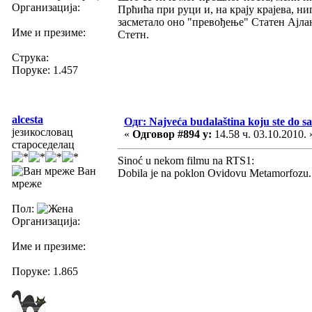
Организација:
Прћића при руци и, на крају крајева, ни
засметало оно "превођење" Статен Ајлан
Име и презиме:
Стетн.
Струка:
Поруке: 1.457
alcesta
Одг: Najveća budalaština koju ste do sa
језикословац
«
Одговор #894 у:
14.58 ч. 03.10.2010. 
староседелац
Sinoć u nekom filmu na RTS1:
Ван
Dobila je na poklon Ovidovu Metamorfozu.
мреже
Пол:
Организација:
Име и презиме:
Поруке: 1.865