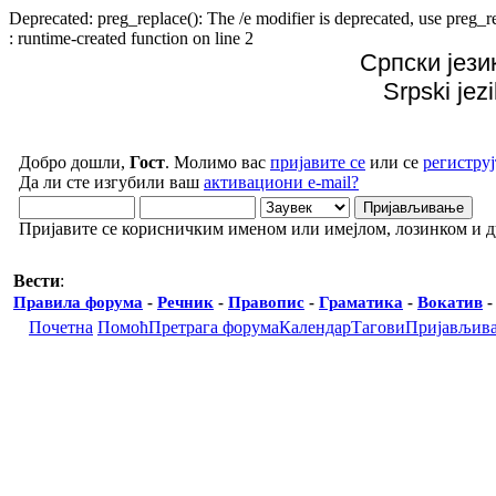
Deprecated: preg_replace(): The /e modifier is deprecated, use preg
: runtime-created function on line 2
Српски јези
Srpski jez
Добро дошли,
Гост
. Молимо вас
пријавите се
или се
региструј
Да ли сте изгубили ваш
активациони e-mail?
Пријавите се корисничким именом или имејлом, лозинком и 
Вести
:
Правила форума
-
Речник
-
Правопис
-
Граматика
-
Вокатив
Почетна
Помоћ
Претрага форума
Календар
Тагови
Пријављив