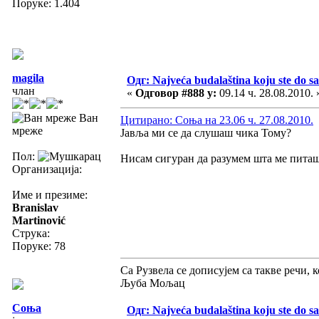
Поруке: 1.404
magila
Одг: Najveća budalaština koju ste do sa
члан
«
Одговор #888 у:
09.14 ч. 28.08.2010. 
Ван
Цитирано: Соња на 23.06 ч. 27.08.2010.
мреже
Јавља ми се да слушаш чика Тому?
Пол:
Нисам сигуран да разумем шта ме питаш
Организација:
Име и презиме:
Branislav
Martinović
Струка:
Поруке: 78
Са Рузвела се дописујем са такве речи, 
Љуба Мољац
Соња
Одг: Najveća budalaština koju ste do sa