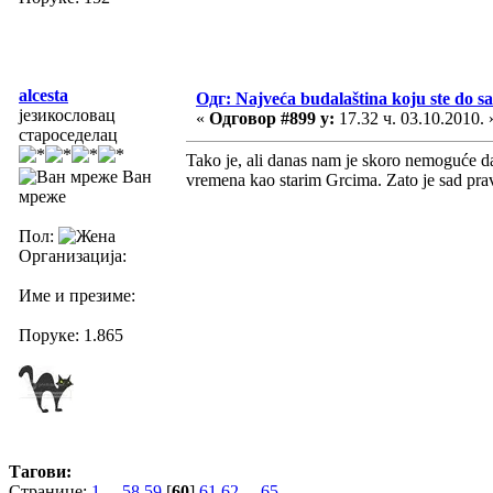
alcesta
Одг: Najveća budalaština koju ste do sa
језикословац
«
Одговор #899 у:
17.32 ч. 03.10.2010. 
староседелац
Tako je, ali danas nam je skoro nemoguće da
Ван
vremena kao starim Grcima. Zato je sad prav
мреже
Пол:
Организација:
Име и презиме:
Поруке: 1.865
Тагови:
Странице:
1
...
58
59
[
60
]
61
62
...
65