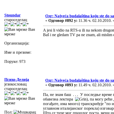
Stoundar
Одг: Najveća budalaština koju ste do sa
староседелац
«
Одговор #892 у:
11.36 ч. 02.10.2010. 
Ван
A jesi li vidio na RTS-u ili na nekom drugo
мреже
Baš i ne gledam TV pa ne znam, ali mislim 
Организација:
Име и презиме:
Поруке: 973
Психо-Делија
Одг: Najveća budalaština koju ste do sa
језикословац
«
Одговор #893 у:
11.49 ч. 02.10.2010. 
староседелац
Па, не знам баш . . . У последње време 
Ван
обавезна лектира
), па могу рећи
мреже
погађате, има много) транскрибује "по ит
углавном италијанског порекла) изговара
Пол:
Што се тиче мог прошлог поста, мени ни