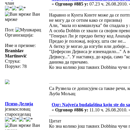
члан
«
Одговор #885 у:
07.23 ч. 26.08.2010. 
Ван
Наравно и Кунта Кинте може да се потпи
мреже
не могу да се сетим како се призива)
Али, "мала из комшилука" би спадала у п
Пол:
А особа Dobbin се хвали са својим прево
Организација:
"Генерал Ли је предао битку код Анахајма
Предао је положај, војску, шта све не...
Име и презиме:
А битку је могао да изгуби или добије...
Branislav
"Џеферсон Дејвиса је изненадило..." А в
Martinović
Дејвису...". У наставку, до краја, само 
Струка:
данима да причамо.
Поруке: 78
Ко зна колико још таквих Dobbinа чучи 
Са Рузвела се дописујем са такве речи, 
Љуба Мољац
Психо-Делија
Одг: Najveća budalaština koju ste do sa
језикословац
«
Одговор #886 у:
11.10 ч. 26.08.2010. 
староседелац
Цитат
Ван
Ко зна колико још таквих Dobbinа чучи 