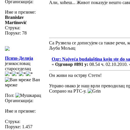
Организација:
Али, хоћеш... Живот показује нешто сав
Име и презиме:
Branislav
Martinović
Струка:
Поруке: 78
Са Рузвела се дописујем са такве речи, 
Љуба Мољац
Психо-Делија
Одг: Najveća budalaština koju ste do sa
језикословац
«
Одговор #891 у:
08.54 ч. 02.10.2010. 
староседелац
Он живи на острву Стетн!
Ван
мреже
Управо овако је наш врли преводилац пр
Сопрано на РТС-у.
Пол:
Организација:
Име и презиме:
Струка:
Поруке: 1.457