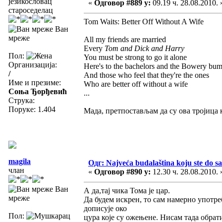
језикословац
«
Одговор #889 у:
09.19 ч. 28.08.2010. 
староседелац
Tom Waits: Better Off Without A Wife
Ван
мреже
All my friends are married
Every
Tom and Dick and Harry
Пол:
You must be strong to go it alone
Организација:
Here's to the bachelors and the Bowery bu
/
And those who feel that they're the ones
Име и презиме:
Who are better off without a wife
Соња Ђорђевић
...
Струка:
Поруке: 1.404
Мада, претпостављам да су ова тројица 
magila
Одг: Najveća budalaština koju ste do sa
члан
«
Одговор #890 у:
12.30 ч. 28.08.2010. 
Ван
А да,тај чика Тома је цар.
мреже
Да будем искрен, то сам намерно употре
дописује око
Пол:
цура које су ожењене. Нисам тада обрати