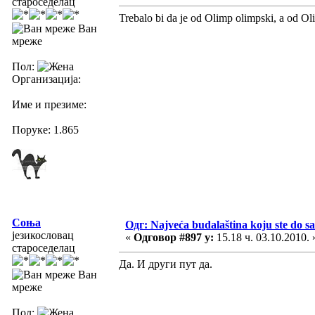
староседелац
Trebalo bi da je od Olimp olimpski, a od Oli
Ван
мреже
Пол:
Организација:
Име и презиме:
Поруке: 1.865
Соња
Одг: Najveća budalaština koju ste do sa
језикословац
«
Одговор #897 у:
15.18 ч. 03.10.2010. 
староседелац
Да. И други пут да.
Ван
мреже
Пол: