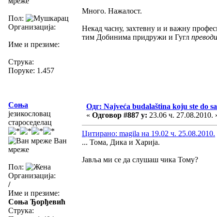
мреже
Много. Нажалост.
Пол:
Организација:
Некад часну, захтевну и и важну профес
тим Добинима придружи и Гугл
превод
Име и презиме:
Струка:
Поруке: 1.457
Соња
Одг: Najveća budalaština koju ste do sa
језикословац
«
Одговор #887 у:
23.06 ч. 27.08.2010. 
староседелац
Цитирано: magila на 19.02 ч. 25.08.2010.
Ван
... Тома, Дика и Харија.
мреже
Јавља ми се да слушаш чика Тому?
Пол:
Организација:
/
Име и презиме:
Соња Ђорђевић
Струка: