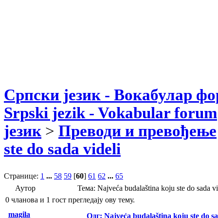
Српски језик - Вокабулар ф
Srpski jezik - Vokabular forum
језик
>
Преводи и превођење
ste do sada videli
Странице:
1
...
58
59
[
60
]
61
62
...
65
Аутор
Тема: Najveća budalaština koju ste do sada
0 чланова и 1 гост прегледају ову тему.
magila
Одг: Najveća budalaština koju ste do sa