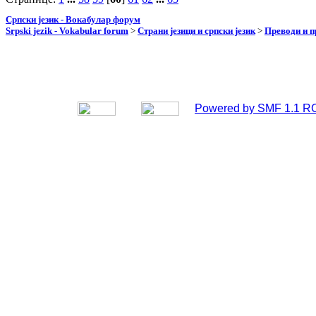
Српски језик - Вокабулар форум
Srpski jezik - Vokabular forum
>
Страни језици и српски језик
>
Преводи и 
Powered by SMF 1.1 R