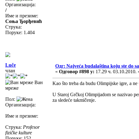
Организација:
/
Име и презиме:
Соња Ђорђевић
Струка:
Поруке: 1.404
Luče
Одг: Najveća budalaština koju ste do sa
члан
«
Одговор #898 у:
17.29 ч. 03.10.2010. 
Ван
Kao što treba da budu Olimpijske igre, a ne
мреже
U Staroj Grčkoj Olimpijadom se nazivao peri
Пол:
za sledeće takmičenje.
Организација:
Име и презиме:
Струка:
Profesor
fizičke kulture
Поруке: 152