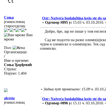
Соња
Одг: Najveća budalaština koju ste do sa
језикословац
«
Одговор #895 у:
15.03 ч. 03.10.2010. 
староседелац
Добро, бре, зар не пише у том енглес
Ван
мреже
Сад ме подсети на разне олимп(иј)ске б
чујем и олимпске и олимпијске. Тек сад
Пол:
олимпско.
Организација:
/
Име и презиме:
Соња Ђорђевић
Струка:
Поруке: 1.404
«
Задњи пут промењено: 15.09 ч. 03.10.
alcesta
Одг: Najveća budalaština koju ste do sa
језикословац
«
Одговор #896 у:
15.11 ч. 03.10.2010. 