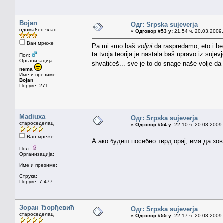
Bojan
Одг: Srpska sujeverja
одомаћен члан
«
Одговор #53 у:
21.54 ч. 20.03.2009.
Ван мреже
Pa mi smo baš
voljni
da raspredamo, eto i bez
ta tvoja teorija je nastala baš upravo iz sujevj
Пол:
Организација:
shvatićeš... sve je to do snage naše volje da 
nema
Име и презиме:
Bojan
Поруке: 271
Madiuxa
Одг: Srpska sujeverja
староседелац
«
Одговор #54 у:
22.10 ч. 20.03.2009.
Ван мреже
А ако будеш посебно тврд орај, има да зо
Пол:
Организација:
Име и презиме:
Струка:
Поруке: 7.477
Зоран Ђорђевић
Одг: Srpska sujeverja
староседелац
«
Одговор #55 у:
22.17 ч. 20.03.2009.