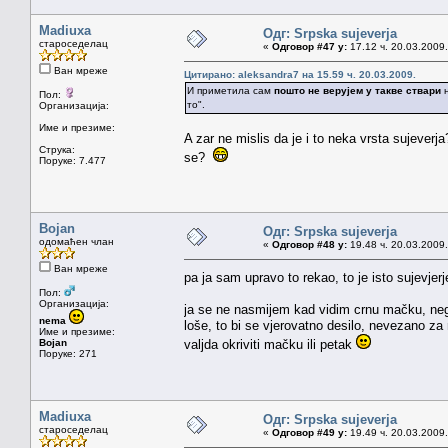
Madiuxa
Одг: Srpska sujeverja
староседелац
«
Одговор #47 у:
17.12 ч. 20.03.2009.
Ван мреже
Цитирано: aleksandra7 на 15.59 ч. 20.03.2009.
И приметила сам
пошто не верујем у такве ствари
н
Пол:
то".
Организација:
Име и презиме:
A zar ne mislis da je i to neka vrsta sujeverj
Струка:
se?
Поруке: 7.477
Bojan
Одг: Srpska sujeverja
одомаћен члан
«
Одговор #48 у:
19.48 ч. 20.03.2009.
Ван мреже
pa ja sam upravo to rekao, to je isto sujevjerj
Пол:
Организација:
ja se ne nasmijem kad vidim crnu mačku, neg
nema
loše, to bi se vjerovatno desilo, nevezano za
Име и презиме:
Bojan
valjda okriviti mačku ili petak
Поруке: 271
Madiuxa
Одг: Srpska sujeverja
староседелац
«
Одговор #49 у:
19.49 ч. 20.03.2009.