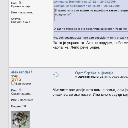
Цитирано: Brunichild на 17.12 ч. 20.03.2009.
Пол:
Цитирано: aleksandra7 на 15.59 ч. 20.03.2009.
Организација:
И приметила сам
пошто не верујем у такве ствари
Име и презиме:
урадиш то".
Струка:
Поруке: 7.477
A zar ne mislis da je i to neka vrsta sujeverja? Posto ne
Не, већ сматрам да неко сам верујући у то, у ствари п
Па то је управо то. Ако не верујем, неће м
наопачке. Лепо рече Бојан.
aleksandra7
Одг: Srpska sujeverja
члан
«
Одговор #52 у:
21.44 ч. 20.03.2009.
Ван мреже
Мислите вас двоје шта вам је воља, али ј
Пол:
Организација:
снази воље ако нисте. Има много људи кој
Име и презиме:
Поруке: 58