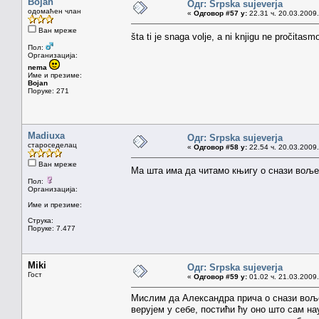
Bojan
Одг: Srpska sujeverja
одомаћен члан
«
Одговор #57 у:
22.31 ч. 20.03.2009.
Ван мреже
šta ti je snaga volje, a ni knjigu ne pročitasmo
Пол:
Организација:
nema
Име и презиме:
Bojan
Поруке: 271
Madiuxa
Одг: Srpska sujeverja
староседелац
«
Одговор #58 у:
22.54 ч. 20.03.2009.
Ван мреже
Ма шта има да читамо књигу о снази воље, 
Пол:
Организација:
Име и презиме:
Струка:
Поруке: 7.477
Miki
Одг: Srpska sujeverja
Гост
«
Одговор #59 у:
01.02 ч. 21.03.2009.
Мислим да Александра прича о снази воље
верујем у себе, постићи ћу оно што сам на