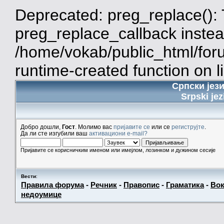
Deprecated: preg_replace(): 
preg_replace_callback instea
/home/vokab/public_html/for
runtime-created function on l
Српски јез
Srpski jez
Добро дошли,
Гост
. Молимо вас
пријавите се
или се
региструјте
.
Да ли сте изгубили ваш
активациони e-mail?
Пријавите се корисничким именом или имејлом, лозинком и дужином сесије
Вести
:
Правила форума
-
Речник
-
Правопис
-
Граматика
-
Вок
недоумице