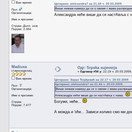
Ван мреже
Цитирано: aleksandra7 на 21.44 ч. 20.03.2009.
Више немам намеру да се о овоме с вама распредам
Пол:
Организација:
Александра неће више да се настАвља с
Име и презиме:
Струка:
Дипл. инж.
Поруке: 2.364
Madiuxa
Одг: Srpska sujeverja
староседелац
«
Одговор #56 у:
22.19 ч. 20.03.2009.
Ван мреже
Цитирано: Зоран Ђорђевић на 22.17 ч. 20.03.2009.
Цитирано: aleksandra7 на 21.44 ч. 20.03.2009.
Пол:
Организација:
Више немам намеру да се о овоме с вама распреда
Име и презиме:
Александра неће више да се настАвља с нама.
Богуми, неће...
Струка:
Поруке: 7.477
А можда и 'оће... Зависи колико смо ми д