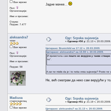
Ван мреже
Јадне мачке...
Пол:
Организација:
Име и презиме:
Струка:
Поруке: 7.477
aleksandra7
Одг: Srpska sujeverja
члан
«
Одговор #50 у:
21.13 ч. 20.03.2009.
Ван мреже
Цитирано: Brunichild на 17.12 ч. 20.03.2009.
Цитирано: aleksandra7 на 15.59 ч. 20.03.2009.
Пол:
Организација:
И приметила сам
пошто не верујем у такве ствари
то".
Име и презиме:
Поруке: 58
A zar ne mislis da je i to neka vrsta sujeverja? Posto ne 
Не, већ сматрам да неко сам верујући у то,
Madiuxa
Одг: Srpska sujeverja
староседелац
«
Одговор #51 у:
21.19 ч. 20.03.2009.
Ван мреже
Цитирано: aleksandra7 на 21.13 ч. 20.03.2009.