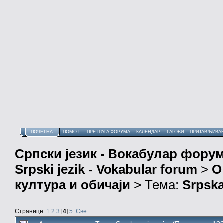
ПОЧЕТНА
ПОМОЋ
ПРЕТРАГА ФОРУМА
КАЛЕНДАР
ТАГОВИ
ПРИЈАВЉИВА
Српски језик - Вокабулар фору
Srpski jezik - Vokabular forum
>
О
култура и обичаји
> Тема:
Srpska
Странице:
1
2
3
[
4
]
5
Све