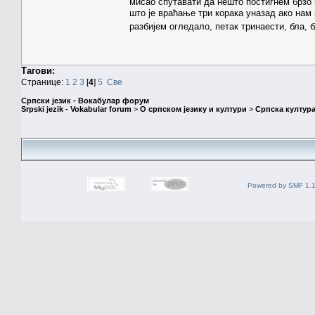
мисао спутавати да нешто постигнем брзо и
што је враћање три корака уназад ако нам
разбијем огледало, петак тринаести, бла, б
Тагови:
Странице:
1
2
3
[
4
]
5
Све
Српски језик - Вокабулар форум
Srpski jezik - Vokabular forum
>
О српском језику и култури
>
Српска култура
Powered by SMF 1.