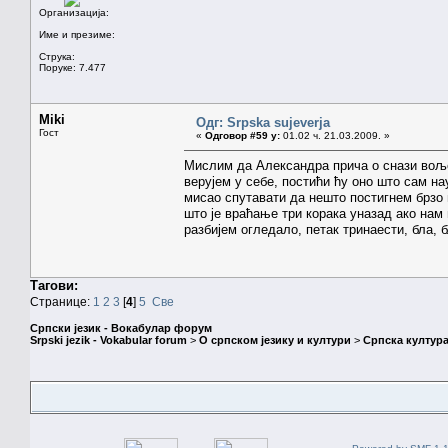
Организација:
Име и презиме:
Струка:
Поруке: 7.477
Miki
Одг: Srpska sujeverja
Гост
«
Одговор #59 у:
01.02 ч. 21.03.2009. »
Мислим да Александра прича о снази воље
верујем у себе, постићи ћу оно што сам на
мисао спутавати да нешто постигнем брзо и
што је враћање три корака уназад ако нам
разбијем огледало, петак тринаести, бла, б
Тагови:
Странице:
1
2
3
[
4
]
5
Све
Српски језик - Вокабулар форум
Srpski jezik - Vokabular forum
>
О српском језику и култури
>
Српска култура