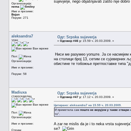
sujevjerje, nego objašnjavati zašto nije dobro 
Организација:
nema
Име и презиме:
Bojan
Поруке: 271
aleksandra7
Одг: Srpska sujeverja
члан
«
Одговор #46 у:
15.59 ч. 20.03.2009. »
Ван мреже
Ниси ме разумео уопште. Ја се насмејем к
Пол:
на столици број 13, сетим се сујеверних љ
Организација:
обистине те тобожње претпоставке типа "де
Име и презиме:
Поруке: 58
Madiuxa
Одг: Srpska sujeverja
староседелац
«
Одговор #47 у:
17.12 ч. 20.03.2009. »
Ван мреже
Цитирано: aleksandra7 на 15.59 ч. 20.03.2009.
И приметила сам
пошто не верујем у такве ствари
н
Пол:
то".
Организација:
A zar ne mislis da je i to neka vrsta sujeverj
Име и презиме:
se?
Струка: