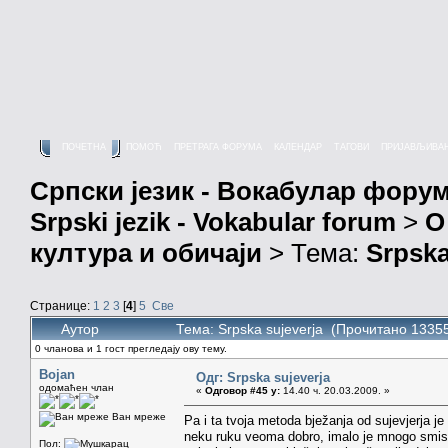
ПОЧЕТНА
ПОМОЋ
ПРЕТРАГА ФОРУМА
КАЛЕНДАР
ТАГОВИ
ПРИЈАВЉИВА
Српски језик - Вокабулар фору
Srpski jezik - Vokabular forum
>
О
култура и обичаји
> Тема:
Srpska
Странице:
1
2
3
[
4
]
5
Све
Аутор
Тема: Srpska sujeverja (Прочитано 1335
0 чланова и 1 гост прегледају ову тему.
Bojan
Одг: Srpska sujeverja
одомаћен члан
«
Одговор #45 у:
14.40 ч. 20.03.2009. »
Ван мреже
Pa i ta tvoja metoda bježanja od sujevjerja je 
neku ruku veoma dobro, imalo je mnogo smisla
Пол: