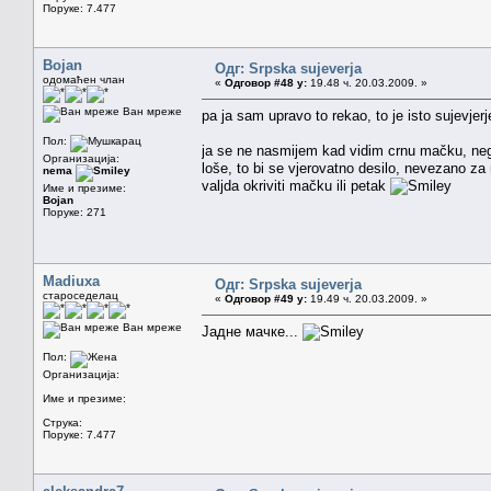
Поруке: 7.477
Bojan
Одг: Srpska sujeverja
одомаћен члан
«
Одговор #48 у:
19.48 ч. 20.03.2009. »
Ван мреже
pa ja sam upravo to rekao, to je isto sujevjerj
Пол:
ja se ne nasmijem kad vidim crnu mačku, neg
Организација:
loše, to bi se vjerovatno desilo, nevezano za
nema
valjda okriviti mačku ili petak
Име и презиме:
Bojan
Поруке: 271
Madiuxa
Одг: Srpska sujeverja
староседелац
«
Одговор #49 у:
19.49 ч. 20.03.2009. »
Ван мреже
Јадне мачке...
Пол:
Организација:
Име и презиме:
Струка:
Поруке: 7.477