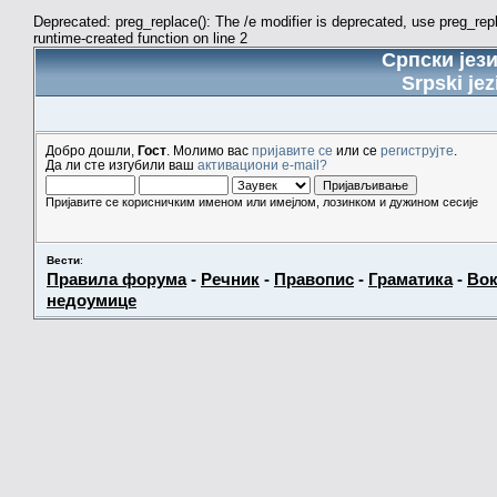
Deprecated: preg_replace(): The /e modifier is deprecated, use preg_re
runtime-created function on line 2
Српски јез
Srpski jez
Добро дошли,
Гост
. Молимо вас
пријавите се
или се
региструјте
.
Да ли сте изгубили ваш
активациони e-mail?
Пријавите се корисничким именом или имејлом, лозинком и дужином сесије
Вести
:
Правила форума
-
Речник
-
Правопис
-
Граматика
-
Вок
недоумице