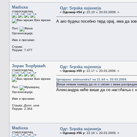
Madiuxa
Одг: Srpska sujeverja
староседелац
«
Одговор #54 у:
22.10 ч. 20.03.2009. »
Ван мреже
А ако будеш посебно тврд орај, има да зо
Пол:
Организација:
Име и презиме:
Струка:
Поруке: 7.477
Зоран Ђорђевић
Одг: Srpska sujeverja
староседелац
«
Одговор #55 у:
22.17 ч. 20.03.2009. »
Ван мреже
Цитирано: aleksandra7 на 21.44 ч. 20.03.2009.
Више немам намеру да се о овоме с вама распредам
Пол:
Александра неће више да се настАвља с
Организација:
Име и презиме:
Струка:
Дипл. инж.
Поруке: 2.364
Madiuxa
Одг: Srpska sujeverja
староседелац
«
Одговор #56 у:
22.19 ч. 20.03.2009. »