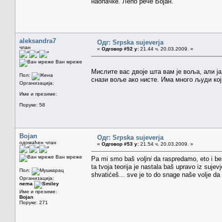
наопачке. Лепо рече Бојан.
aleksandra7
Одг: Srpska sujeverja
члан
«
Одговор #52 у:
21.44 ч. 20.03.2009. »
Ван мреже
Мислите вас двоје шта вам је воља, али ј
Пол:
снази воље ако нисте. Има много људи кој
Организација:
Име и презиме:
Поруке: 58
Bojan
Одг: Srpska sujeverja
одомаћен члан
«
Одговор #53 у:
21.54 ч. 20.03.2009. »
Ван мреже
Pa mi smo baš
voljni
da raspredamo, eto i bez
ta tvoja teorija je nastala baš upravo iz sujevj
Пол:
shvatićeš... sve je to do snage naše volje da 
Организација:
nema
Име и презиме:
Bojan
Поруке: 271