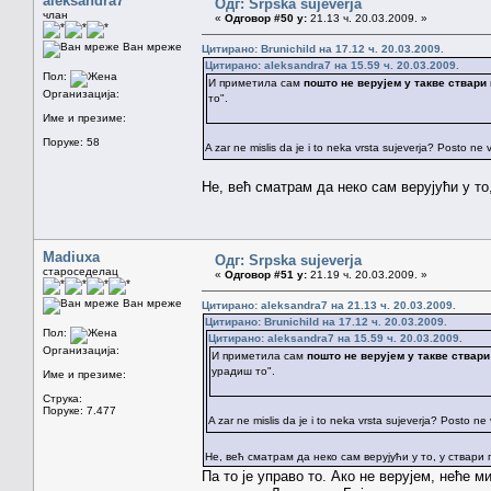
aleksandra7
Одг: Srpska sujeverja
члан
«
Одговор #50 у:
21.13 ч. 20.03.2009. »
Ван мреже
Цитирано: Brunichild на 17.12 ч. 20.03.2009.
Цитирано: aleksandra7 на 15.59 ч. 20.03.2009.
Пол:
И приметила сам
пошто не верујем у такве ствари
Организација:
то".
Име и презиме:
Поруке: 58
A zar ne mislis da je i to neka vrsta sujeverja? Posto ne 
Не, већ сматрам да неко сам верујући у то,
Madiuxa
Одг: Srpska sujeverja
староседелац
«
Одговор #51 у:
21.19 ч. 20.03.2009. »
Ван мреже
Цитирано: aleksandra7 на 21.13 ч. 20.03.2009.
Цитирано: Brunichild на 17.12 ч. 20.03.2009.
Пол:
Цитирано: aleksandra7 на 15.59 ч. 20.03.2009.
Организација:
И приметила сам
пошто не верујем у такве ствари
урадиш то".
Име и презиме:
Струка:
Поруке: 7.477
A zar ne mislis da je i to neka vrsta sujeverja? Posto ne
Не, већ сматрам да неко сам верујући у то, у ствари п
Па то је управо то. Ако не верујем, неће м