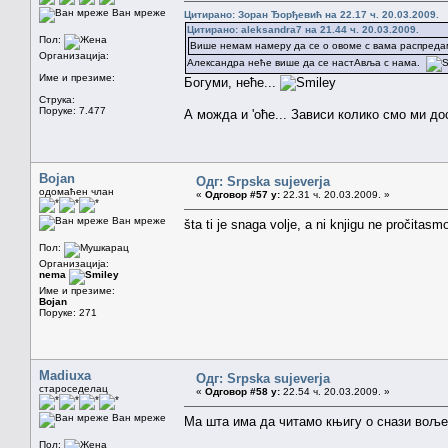
Ван мреже
Цитирано: Зоран Ђорђевић на 22.17 ч. 20.03.2009.
Цитирано: aleksandra7 на 21.44 ч. 20.03.2009.
Пол:
Више немам намеру да се о овоме с вама распреда
Организација:
Александра неће више да се настАвља с нама.
Име и презиме:
Богуми, неће...
Струка:
Поруке: 7.477
А можда и 'оће... Зависи колико смо ми д
Bojan
Одг: Srpska sujeverja
одомаћен члан
«
Одговор #57 у:
22.31 ч. 20.03.2009. »
Ван мреже
šta ti je snaga volje, a ni knjigu ne pročitasmo
Пол:
Организација:
nema
Име и презиме:
Bojan
Поруке: 271
Madiuxa
Одг: Srpska sujeverja
староседелац
«
Одговор #58 у:
22.54 ч. 20.03.2009. »
Ван мреже
Ма шта има да читамо књигу о снази воље, 
Пол: