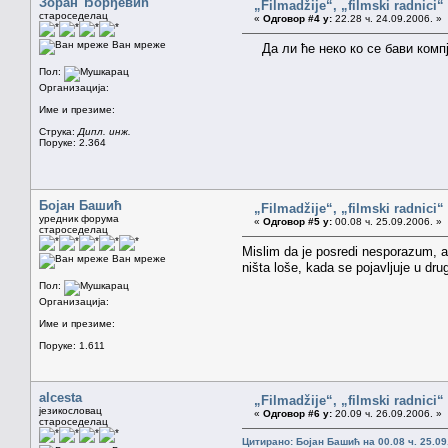
Зоран Ђорђевић
„Filmadžije“, „filmski radnici“ 
староседелац
«
Одговор #4 у:
22.28 ч. 24.09.2006. »
Ван мреже
Да ли ће неко ко се бави компј
Пол:
Организација:
Име и презиме:
Струка:
Дипл. инж.
Поруке: 2.364
Бојан Башић
„Filmadžije“, „filmski radnici“ 
уредник форума
«
Одговор #5 у:
00.08 ч. 25.09.2006. »
староседелац
Mislim da je posredi nesporazum, a
Ван мреже
ništa loše, kada se pojavljuje u dru
Пол:
Организација:
Име и презиме:
Поруке: 1.611
alcesta
„Filmadžije“, „filmski radnici“ 
језикословац
«
Одговор #6 у:
20.09 ч. 26.09.2006. »
староседелац
Цитирано: Бојан Башић на 00.08 ч. 25.09