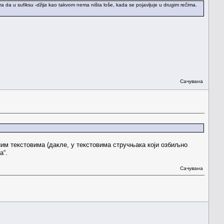
ra da u sufiksu
-džija
kao takvom nema ništa loše, kada se pojavljuje u drugim rečima.
Сачувана
ним текстовима (дакле, у текстовима стручњака који озбиљно
а“.
Сачувана