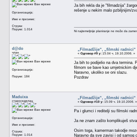
Ван мреже
Ja bih rekla da je "filmadzija" žar
rešenje u nekim malo pzbiljnijim/zva
Организација:
Име и презиме:
Струка:
Поруке: 1.014
Ni najtemeljnije planiranje ne može da zamen
d@do
„Filmadžije“, „filmski radnici“ 
члан
«
Одговор #9 у:
15.04 ч. 19.10.2006. »
Ван мреже
Ja bih to podijelio na dva termina. P
filmom se bave kao umjetnickim djel
Организација:
Naravno, ukoliko se oni slazu.
Поруке: 184
Pozdrav
Maduixa
„Filmadžije“, „filmski radnici“ 
староседелац
«
Одговор #10 у:
15.09 ч. 19.10.2006. »
Ван мреже
Pa i glumci i reditelji su filmski radn
Организација:
Ja ne znam zašto komplikuješ stvari.
Име и презиме:
Osim toga, kamerman takodje moze d
Струка:
Поруке: 1.014
Naravno da sve zavisi i od samog dela