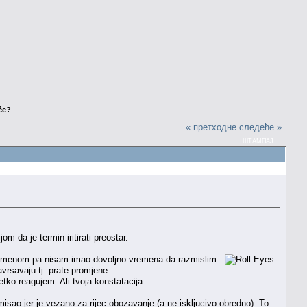
eće?
« претходне
следеће »
ШТАМПАЈ
 da je termin iritirati preostar.
sa vremenom pa nisam imao dovoljno vremena da razmislim.
avrsavaju tj. prate promjene.
ko reagujem. Ali tvoja konstatacija:
 smisao jer je vezano za rijec obozavanje (a ne iskljucivo obredno). To