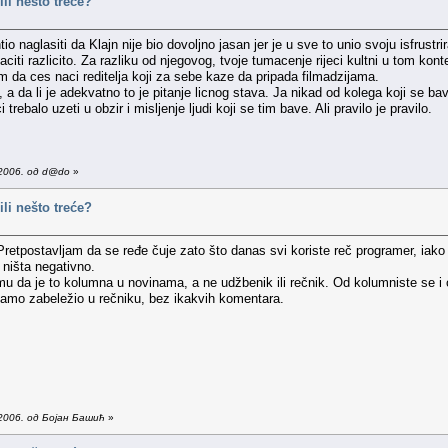
ili nešto treće?
o naglasiti da Klajn nije bio dovoljno jasan jer je u sve to unio svoju isfrust
citi razlicito. Za razliku od njegovog, tvoje tumacenje rijeci kultni u tom kon
am da ces naci reditelja koji za sebe kaze da pripada filmadzijama.
ti, a da li je adekvatno to je pitanje licnog stava. Ja nikad od kolega koji se
i trebalo uzeti u obzir i misljenje ljudi koji se tim bave. Ali pravilo je pravilo.
2006. од d@do
»
ili nešto treće?
retpostavljam da se ređe čuje zato što danas svi koriste reč programer, iako 
 ništa negativno.
umu da je to kolumna u novinama, a ne udžbenik ili rečnik. Od kolumniste se i 
 samo zabeležio u rečniku, bez ikakvih komentara.
2006. од Бојан Башић
»