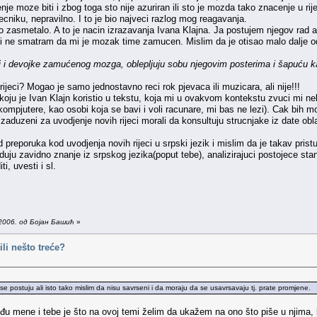
nje moze biti i zbog toga sto nije azuriran ili sto je mozda tako znacenje u r
cniku, nepravilno. I to je bio najveci razlog mog reagavanja.
 zasmetalo. A to je nacin izrazavanja Ivana Klajna. Ja postujem njegov rad ali 
 ne smatram da mi je mozak time zamucen. Mislim da je otisao malo dalje od k
 i devojke zamućenog mozga, oblepljuju sobu njegovim posterima i šapuću ka
eci? Mogao je samo jednostavno reci rok pjevaca ili muzicara, ali nije!!!
, koju je Ivan Klajn koristio u tekstu, koja mi u ovakvom kontekstu zvuci mi n
a kompjutere, kao osobi koja se bavi i voli racunare, mi bas ne lezi). Cak bi
su zaduzeni za uvodjenje novih rijeci morali da konsultuju strucnjake iz date o
eporuka kod uvodjenja novih rijeci u srpski jezik i mislim da je takav pristup 
jeduju zavidno znanje iz srpskog jezika(poput tebe), analizirajuci postojece st
i, uvesti i sl.
2006. од Бојан Башић
»
ili nešto treće?
 se postuju ali isto tako mislim da nisu savrseni i da moraju da se usavrsavaju tj. prate promjene.
đu mene i tebe je što na ovoj temi želim da ukažem na ono što piše u njima,