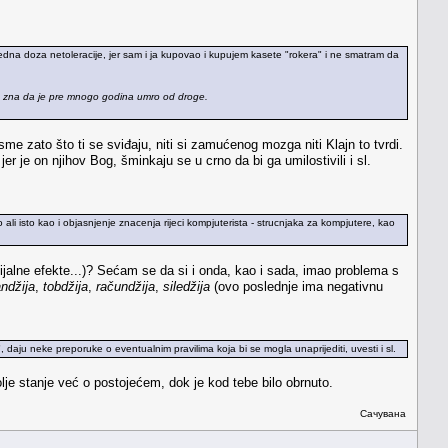
i jedna doza netoleracije, jer sam i ja kupovao i kupujem kasete "rokera" i ne smatram da
se zna da je pre mnogo godina umro od droge.
me zato što ti se sviđaju, niti si zamućenog mozga niti Klajn to tvrdi.
r je on njihov Bog, šminkaju se u crno da bi ga umilostivili i sl.
 ali isto kao i objasnjenje znacenja rijeci kompjuterista - strucnjaka za kompjutere, kao
ecijalne efekte...)? Sećam se da si i onda, kao i sada, imao problema s
andžija
,
tobdžija
,
račundžija
,
siledžija
(ovo poslednje ima negativnu
", daju neke preporuke o eventualnim pravilima koja bi se mogla unaprijediti, uvesti i sl.
e stanje već o postojećem, dok je kod tebe bilo obrnuto.
Сачувана