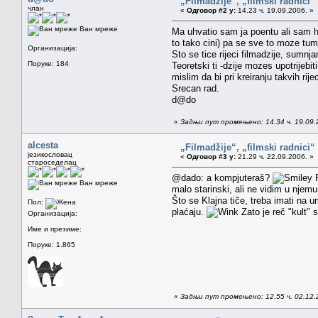
„Filmadžije“, „filmski radnici“ 
члан
«
Одговор #2 у:
14.23 ч. 19.09.2006. »
Ван мреже
Ma uhvatio sam ja poentu ali sam hti
to tako cini) pa se sve to moze tuma
Организација:
Sto se tice rijeci filmadzije, sumnj
Поруке: 184
Teoretski ti -dzije mozes upotrijebi
mislim da bi pri kreiranju takvih rijec
Srecan rad.
d@do
«
Задњи пут промењено: 14.34 ч. 19.09.
alcesta
„Filmadžije“, „filmski radnici“ 
језикословац
«
Одговор #3 у:
21.29 ч. 22.09.2006. »
староседелац
@dado: a kompjuteraš?
P
Ван мреже
malo starinski, ali ne vidim u njemu
Što se Klajna tiče, treba imati na 
Пол:
plaćaju.
Zato je reč "kult"
Организација:
Име и презиме:
Поруке: 1.865
«
Задњи пут промењено: 12.55 ч. 02.12.