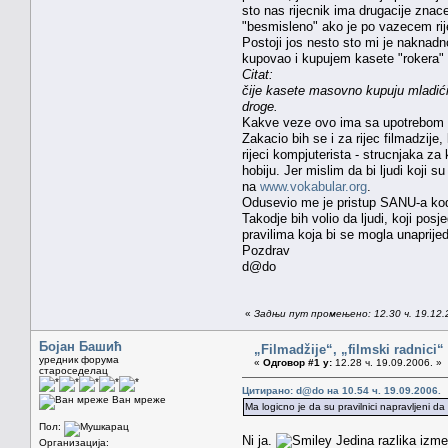
sto nas rijecnik ima drugacije znace
"besmisleno" ako je po vazecem rije
Postoji jos nesto sto mi je naknadno
kupovao i kupujem kasete "rokera" i
Citat:
čije kasete masovno kupuju mladići
droge.
Kakve veze ovo ima sa upotrebom rij
Zakacio bih se i za rijec filmadzije
rijeci kompjuterista - strucnjaka z
hobiju. Jer mislim da bi ljudi koji 
na
www.vokabular.org
.
Odusevio me je pristup SANU-a kod pr
Takodje bih volio da ljudi, koji pos
pravilima koja bi se mogla unaprijedit
Pozdrav
d@do
«
Задњи пут промењено: 12.30 ч. 19.12.
Бојан Башић
„Filmadžije“, „filmski radnici“ 
уредник форума
«
Одговор #1 у:
12.28 ч. 19.09.2006. »
староседелац
Цитирано: d@do на 10.54 ч. 19.09.2006.
Ван мреже
Ma logicno je da su pravilnici napravljeni da
Пол:
Ni ja.
Jedina razlika izme
Организација: