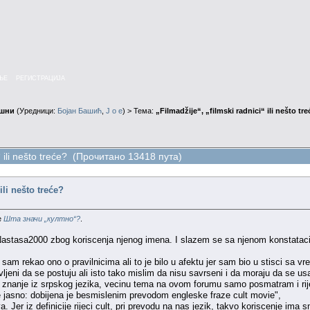
ЊЕ
РЕГИСТРАЦИЈА
ушни
(Уредници:
Бојан Башић
,
J o e
) > Тема:
„Filmadžije“, „filmski radnici“ ili nešto tr
ci“ ili nešto treće? (Прочитано 13418 пута)
ili nešto treće?
e
Шта значи „култно“?
.
astasa2000 zbog koriscenja njenog imena. I slazem se sa njenom konstatacijom
 sam rekao ono o pravilnicima ali to je bilo u afektu jer sam bio u stisci 
vljeni da se postuju ali isto tako mislim da nisu savrseni i da moraju da se us
anje iz srpskog jezika, vecinu tema na ovom forumu samo posmatram i rijet
je jasno: dobijena je besmislenim prevodom engleske fraze cult movie",
a. Jer iz definicije rijeci cult, pri prevodu na nas jezik, takvo koriscenje ima