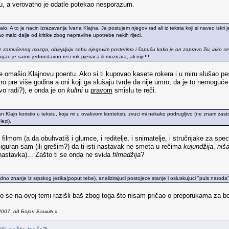
, a verovatno je odatle potekao nesporazum.
lo. A to je nacin izrazavanja Ivana Klajna. Ja postujem njegov rad ali iz teksta koji si naveo iskr
o malo dalje od kritike zbog nepravilne upotrebe nekih rijeci.
ke zamućenog mozga, oblepljuju sobu njegovim posterima i šapuću kako je on zapravo živ, iako 
o je samo jednostavno reci rok pjevaca ili muzicara, ali nije!!!
de omašio Klajnovu poentu. Ako si ti kupovao kasete rokera i u miru slušao pes
o pre više godina a oni koji ga slušaju tvrde da nije umro, da je to nemoguće je
o radi?), e onda je on
kultni
u
pravom
smislu te reči.
 Ivan Klajn koristio u tekstu, koja mi u ovakvom kontekstu zvuci mi nekako podrugljivo (ne znam zasto
lezi).
 filmom (a da obuhvatiš i glumce, i reditelje, i snimatelje, i stručnjake za sp
iguran sam (ili grešim?) da ti isti nastavak ne smeta u rečima
kujundžija
,
niš
astavka)... Zašto ti se onda ne sviđa
filmadžija
?
vidno znanje iz srpskog jezika(poput tebe), analizirajuci postojece stanje i osluskujuci "puls naroda
e na ovoj temi razišli baš zbog toga što nisam pričao o preporukama za bolj
2007. од Бојан Башић
»