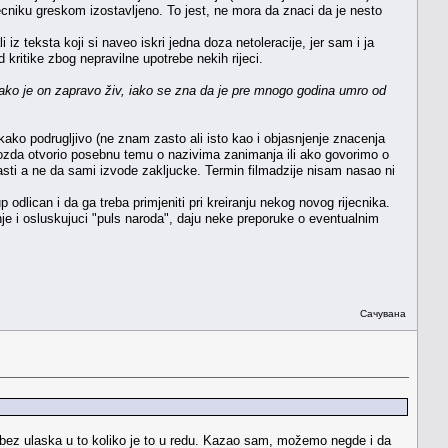
ijecniku greskom izostavljeno. To jest, ne mora da znaci da je nesto
iz teksta koji si naveo iskri jedna doza netoleracije, jer sam i ja
ritike zbog nepravilne upotrebe nekih rijeci.
ko je on zapravo živ, iako se zna da je pre mnogo godina umro od
ekako podrugljivo (ne znam zasto ali isto kao i objasnjenje znacenja
h mozda otvorio posebnu temu o nazivima zanimanja ili ako govorimo o
blasti a ne da sami izvode zakljucke. Termin filmadzije nisam nasao ni
odlican i da ga treba primjeniti pri kreiranju nekog novog rijecnika.
anje i osluskujuci "puls naroda", daju neke preporuke o eventualnim
Сачувана
 bez ulaska u to koliko je to u redu. Kazao sam, možemo negde i da