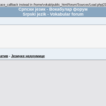
place_callback instead in /home/vokab/public_html/forum/Sources/Load.php(216
Српски језик - Вокабулар форум
Srpski jezik - Vokabular forum
атив
-
Језичке недоумице