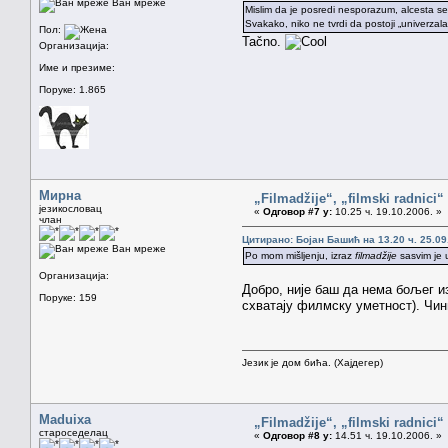
Ван мреже
Mislim da je posredi nesporazum, alcesta s
Svakako, niko ne tvrdi da postoji „univerzalan
Пол:
Tačno.
Организација:
Име и презиме:
Поруке: 1.865
Мирна
„Filmadžije“, „filmski radnici“ 
језикословац
«
Одговор #7 у:
10.25 ч. 19.10.2006. »
члан
Цитирано: Бојан Башић на 13.20 ч. 25.09
Ван мреже
Po mom mišljenju, izraz
filmadžije
sasvim je 
Организација:
Добро, није баш да нема бољег и
Поруке: 159
схватају филмску уметност). Чин
Језик је дом бића. (Хајдегер)
Maduixa
„Filmadžije“, „filmski radnici“ 
староседелац
«
Одговор #8 у:
14.51 ч. 19.10.2006. »