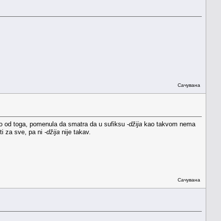
Сачувана
no od toga, pomenula da smatra da u sufiksu
-džija
kao takvom nema
ti za sve, pa ni
-džija
nije takav.
Сачувана