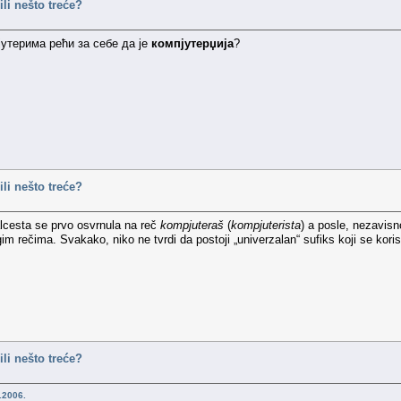
ili nešto treće?
утерима рећи за себе да је
компјутерџија
?
ili nešto treće?
lcesta se prvo osvrnula na reč
kompjuteraš
(
kompjuterista
) a posle, nezavis
gim rečima. Svakako, niko ne tvrdi da postoji „univerzalan“ sufiks koji se koris
ili nešto treće?
.2006.