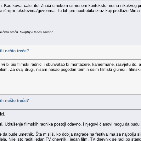
gon. Kao keva, ćale, itd. Znači u nekom usmenom kontekstu, nema nikakvog pro
ničnijim tekstovima/govorima. Tu bih pre upotrebila izraz koji predlaže Mirna -
i čistu sreću.
Murphy /Danov zakon/
ili nešto treće?
rvi bi bio filmski radnici i obuhvatao bi montazere, kamermane, rasvjetu itd. a d
om. Za ovaj drugi, nisam nasao pogodan termin osim filmski glumci i filmski r
ili nešto treće?
ici.
 Udrušenje filmskih radnika postoji odavno, i njegovi članovi mogu da budu i m
a bude umetnik. Šta misliš, ko dobija nagrade na festivalima za najbolju sli
. Nije isto raditi jedan TV dnevnik i jedan film. TV dnevnik se radi po standard