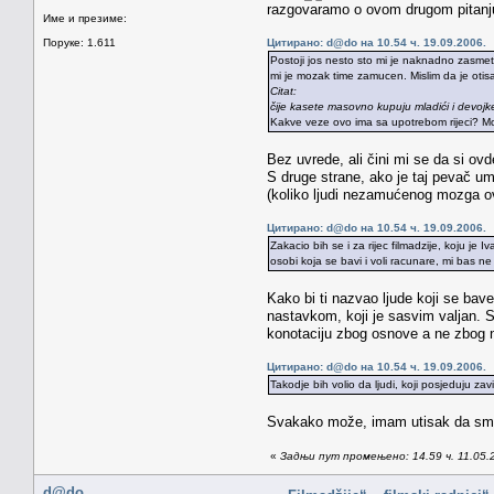
razgovaramo o ovom drugom pitanju
Име и презиме:
Поруке: 1.611
Цитирано: d@do на 10.54 ч. 19.09.2006.
Postoji jos nesto sto mi je naknadno zasmeta
mi je mozak time zamucen. Mislim da je otisa
Citat:
čije kasete masovno kupuju mladići i devoj
Kakve veze ovo ima sa upotrebom rijeci? Moga
Bez uvrede, ali čini mi se da si ov
S druge strane, ako je taj pevač umr
(koliko ljudi nezamućenog mozga ov
Цитирано: d@do на 10.54 ч. 19.09.2006.
Zakacio bih se i za rijec filmadzije, koju je
osobi koja se bavi i voli racunare, mi bas ne 
Kako bi ti nazvao ljude koji se bave
nastavkom, koji je sasvim valjan. S
konotaciju zbog osnove a ne zbog n
Цитирано: d@do на 10.54 ч. 19.09.2006.
Takodje bih volio da ljudi, koji posjeduju za
Svakako može, imam utisak da smo s
«
Задњи пут промењено: 14.59 ч. 11.05.
d@do