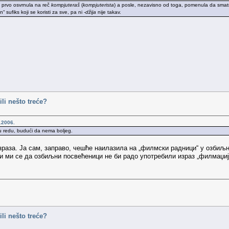
e prvo osvrnula na reč
kompjuteraš
(
kompjuterista
) a posle, nezavisno od toga, pomenula da smat
“ sufiks koji se koristi za sve, pa ni
-džija
nije takav.
ili nešto treće?
.2006.
u redu, budući da nema boljeg.
зраза. Ја сам, заправо, чешће наилазила на „филмски радници“ у озбиљ
и ми се да озбиљни посвећеници не би радо употребили израз „филмаџиј
ili nešto treće?