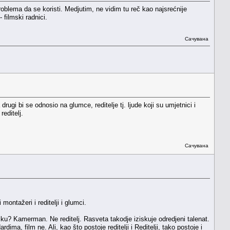
blema da se koristi. Medjutim, ne vidim tu reč kao najsrećnije
 filmski radnici.
Сачувана
rugi bi se odnosio na glumce, reditelje tj. ljude koji su umjetnici i
editelj.
Сачувана
ontažeri i reditelji i glumci.
ku? Kamerman. Ne reditelj. Rasveta takodje iziskuje odredjeni talenat.
ima, film ne. Ali, kao što postoje reditelji i Reditelji, tako postoje i