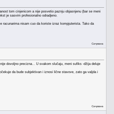
riranost tom cinjenicom a nije posvetio paznju objasnjenu (bar se meni
tekst je sasvim profesionalno odradjeno.
 bave racunarima nisam cuo da koriste izraz kompjuterista. Tako da
Сачувана
nije dovoljno precizna... U svakom slučaju, meni sufiks -džija deluje
očekuje da bude subjektivan i iznosi lične stavove, zato ga valjda i
Сачувана