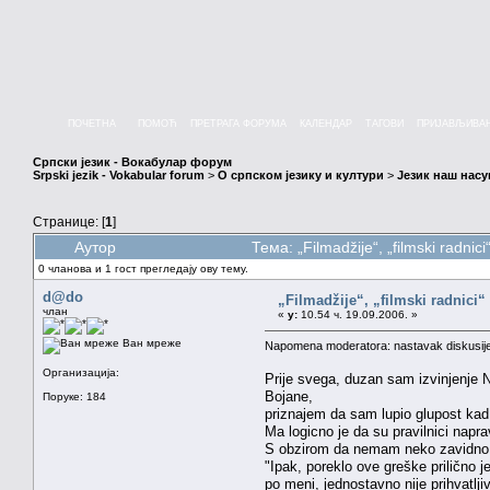
ПОЧЕТНА
ПОМОЋ
ПРЕТРАГА ФОРУМА
КАЛЕНДАР
ТАГОВИ
ПРИЈАВЉИВА
Српски језик - Вокабулар форум
Srpski jezik - Vokabular forum
>
О српском језику и култури
>
Језик наш нас
Странице: [
1
]
Аутор
Тема: „Filmadžije“, „filmski radni
0 чланова и 1 гост прегледају ову тему.
d@do
„Filmadžije“, „filmski radnici“ 
члан
«
у:
10.54 ч. 19.09.2006. »
Ван мреже
Napomena moderatora: nastavak diskusij
Организација:
Prije svega, duzan sam izvinjenje N
Bojane,
Поруке: 184
priznajem da sam lupio glupost kad
Ma logicno je da su pravilnici napra
S obzirom da nemam neko zavidno zn
"Ipak, poreklo ove greške prilično 
po meni, jednostavno nije prihvatljiv