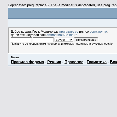
Deprecated: preg_replace(): The /e modifier is deprecated, use preg_re
Добро дошли,
Гост
. Молимо вас
пријавите се
или се
региструјте
.
Да ли сте изгубили ваш
активациони e-mail?
Пријавите се корисничким именом или имејлом, лозинком и дужином сесије
Вести
:
Правила форума
-
Речник
-
Правопис
-
Граматика
-
Вок