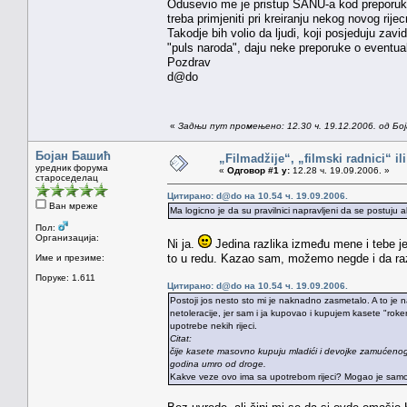
Odusevio me je pristup SANU-a kod preporuka k
treba primjeniti pri kreiranju nekog novog rijec
Takodje bih volio da ljudi, koji posjeduju zavi
"puls naroda", daju neke preporuke o eventualn
Pozdrav
d@do
«
Задњи пут промењено: 12.30 ч. 19.12.2006. од Бо
Бојан Башић
„Filmadžije“, „filmski radnici“ il
уредник форума
«
Одговор #1 у:
12.28 ч. 19.09.2006. »
староседелац
Цитирано: d@do на 10.54 ч. 19.09.2006.
Ван мреже
Ma logicno je da su pravilnici napravljeni da se postuju a
Пол:
Организација:
Ni ja.
Jedina razlika između mene i tebe je
to u redu. Kazao sam, možemo negde i da ra
Име и презиме:
Поруке: 1.611
Цитирано: d@do на 10.54 ч. 19.09.2006.
Postoji jos nesto sto mi je naknadno zasmetalo. A to je n
netoleracije, jer sam i ja kupovao i kupujem kasete "rok
upotrebe nekih rijeci.
Citat:
čije kasete masovno kupuju mladići i devojke zamućenog
godina umro od droge.
Kakve veze ovo ima sa upotrebom rijeci? Mogao je samo je