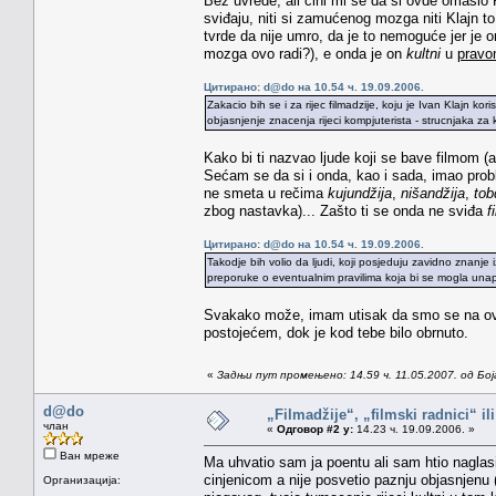
Bez uvrede, ali čini mi se da si ovde omašio 
sviđaju, niti si zamućenog mozga niti Klajn to
tvrde da nije umro, da je to nemoguće jer je o
mozga ovo radi?), e onda je on
kultni
u
prav
Цитирано: d@do на 10.54 ч. 19.09.2006.
Zakacio bih se i za rijec filmadzije, koju je Ivan Klajn ko
objasnjenje znacenja rijeci kompjuterista - strucnjaka za 
Kako bi ti nazvao ljude koji se bave filmom (a 
Sećam se da si i onda, kao i sada, imao probl
ne smeta u rečima
kujundžija
,
nišandžija
,
tob
zbog nastavka)... Zašto ti se onda ne sviđa
f
Цитирано: d@do на 10.54 ч. 19.09.2006.
Takodje bih volio da ljudi, koji posjeduju zavidno znanje 
preporuke o eventualnim pravilima koja bi se mogla unaprije
Svakako može, imam utisak da smo se na ovoj
postojećem, dok je kod tebe bilo obrnuto.
«
Задњи пут промењено: 14.59 ч. 11.05.2007. од Бо
d@do
„Filmadžije“, „filmski radnici“ il
члан
«
Одговор #2 у:
14.23 ч. 19.09.2006. »
Ван мреже
Ma uhvatio sam ja poentu ali sam htio naglasiti
cinjenicom a nije posvetio paznju objasnjenu (
Организација: