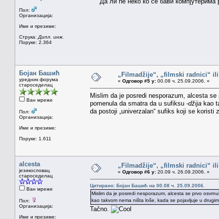
Да ли ће неко ко се бави компјутерима р
Пол:
Организација:
Име и презиме:
Струка:
Дипл. инж.
Поруке: 2.364
Бојан Башић
„Filmadžije“, „filmski radnici“ il
уредник форума
«
Одговор #5 у:
00.08 ч. 25.09.2006. »
староседелац
Mislim da je posredi nesporazum, alcesta se
Ван мреже
pomenula da smatra da u sufiksu
-džija
kao ta
da postoji „univerzalan“ sufiks koji se koristi
Пол:
Организација:
Име и презиме:
Поруке: 1.611
alcesta
„Filmadžije“, „filmski radnici“ il
језикословац
«
Одговор #6 у:
20.09 ч. 26.09.2006. »
староседелац
Цитирано: Бојан Башић на 00.08 ч. 25.09.2006.
Ван мреже
Mislim da je posredi nesporazum, alcesta se prvo osvrnu
kao takvom nema ništa loše, kada se pojavljuje u drugim r
Пол:
Организација:
Tačno.
Име и презиме: