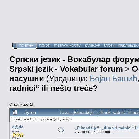
ПОЧЕТНА
ПОМОЋ
ПРЕТРАГА ФОРУМА
КАЛЕНДАР
ТАГОВИ
ПРИЈАВЉИВА
Српски језик - Вокабулар фору
Srpski jezik - Vokabular forum
>
О
насушни
(Уредници:
Бојан Башић
radnici“ ili nešto treće?
Странице: [
1
]
Аутор
Тема: „Filmadžije“, „filmski radnici“ ili
0 чланова и 1 гост прегледају ову тему.
d@do
„Filmadžije“, „filmski radnici“ il
члан
«
у:
10.54 ч. 19.09.2006. »