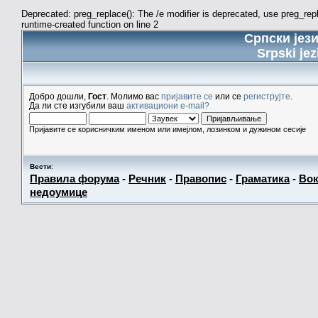
Deprecated: preg_replace(): The /e modifier is deprecated, use preg_re
runtime-created function on line 2
Српски јез
Srpski jez
Добро дошли,
Гост
. Молимо вас
пријавите се
или се
региструјте
.
Да ли сте изгубили ваш
активациони e-mail?
Пријавите се корисничким именом или имејлом, лозинком и дужином сесије
Вести
:
Правила форума
-
Речник
-
Правопис
-
Граматика
-
Вок
недоумице