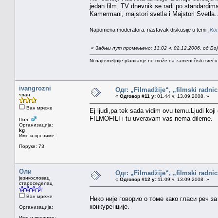
jedan film. TV dnevnik se radi po standardima, 
Kamermani, majstori svetla i Majstori Svetla.
Napomena moderatora: nastavak diskusije u temi
„Kom
«
Задњи пут промењено: 13.02 ч. 02.12.2006. од Бо
Ni najtemeljnije planiranje ne može da zameni čistu sreć
ivangrozni
Одг: „Filmadžije“, „filmski radnici
члан
«
Одговор #11 у:
01.44 ч. 13.09.2008. »
Ван мреже
Ej ljudi,pa tek sada vidim ovu temu.Ljudi koj
FILMOFILI i tu uveravam vas nema dileme.
Пол:
Организација:
kg
Име и презиме:
Поруке: 73
Оли
Одг: „Filmadžije“, „filmski radnici
језикословац
«
Одговор #12 у:
11.09 ч. 13.09.2008. »
староседелац
Ван мреже
Нико није говорио о томе како гласи реч з
конкуренције.
Организација:
Име и презиме: