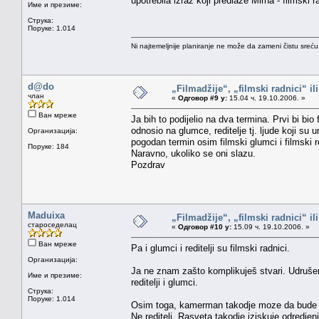
upotrebila izraz koji predlaže Mirna - filmski r
Име и презиме:
Струка:
Поруке: 1.014
Ni najtemeljnije planiranje ne može da zameni čistu sreć
d@do
„Filmadžije“, „filmski radnici“ il
члан
«
Одговор #9 у:
15.04 ч. 19.10.2006. »
Ван мреже
Ja bih to podijelio na dva termina. Prvi bi bio
odnosio na glumce, reditelje tj. ljude koji s
Организација:
pogodan termin osim filmski glumci i filmski re
Поруке: 184
Naravno, ukoliko se oni slazu.
Pozdrav
Maduixa
„Filmadžije“, „filmski radnici“ il
староседелац
«
Одговор #10 у:
15.09 ч. 19.10.2006. »
Ван мреже
Pa i glumci i reditelji su filmski radnici.
Организација:
Ja ne znam zašto komplikuješ stvari. Udrušenj
Име и презиме:
reditelji i glumci.
Струка:
Поруке: 1.014
Osim toga, kamerman takodje moze da bude um
Ne reditelj. Rasveta takodje iziskuje odredjen