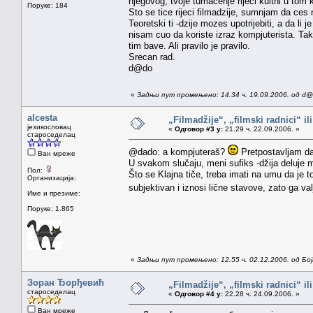
njegovog, tvoje tumacenje rijeci kultni u tom
Поруке: 184
Sto se tice rijeci filmadzije, sumnjam da ces 
Teoretski ti -dzije mozes upotrijebiti, a da li
nisam cuo da koriste izraz kompjuterista. Tako d
tim bave. Ali pravilo je pravilo.
Srecan rad.
d@do
«
Задњи пут промењено: 14.34 ч. 19.09.2006. од d
alcesta
„Filmadžije“, „filmski radnici“ il
језикословац
«
Одговор #3 у:
21.29 ч. 22.09.2006. »
староседелац
@dado: a kompjuteraš?
Pretpostavljam da 
Ван мреже
U svakom slučaju, meni sufiks -džija deluje m
Пол:
Što se Klajna tiče, treba imati na umu da je 
Организација:
subjektivan i iznosi lične stavove, zato ga val
Име и презиме:
Поруке: 1.865
«
Задњи пут промењено: 12.55 ч. 02.12.2006. од Бо
Зоран Ђорђевић
„Filmadžije“, „filmski radnici“ il
староседелац
«
Одговор #4 у:
22.28 ч. 24.09.2006. »
Ван мреже