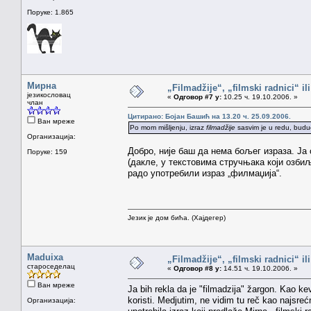
Поруке: 1.865
Мирна
„Filmadžije“, „filmski radnici“ il
језикословац
«
Одговор #7 у:
10.25 ч. 19.10.2006. »
члан
Цитирано: Бојан Башић на 13.20 ч. 25.09.2006.
Ван мреже
Po mom mišljenju, izraz
filmadžije
sasvim je u redu, budu
Организација:
Добро, није баш да нема бољег израза. Ја
Поруке: 159
(дакле, у текстовима стручњака који озби
радо употребили израз „филмаџија“.
Језик је дом бића. (Хајдегер)
Maduixa
„Filmadžije“, „filmski radnici“ il
староседелац
«
Одговор #8 у:
14.51 ч. 19.10.2006. »
Ван мреже
Ja bih rekla da je "filmadzija" žargon. Kao
koristi. Medjutim, ne vidim tu reč kao najsre
Организација: