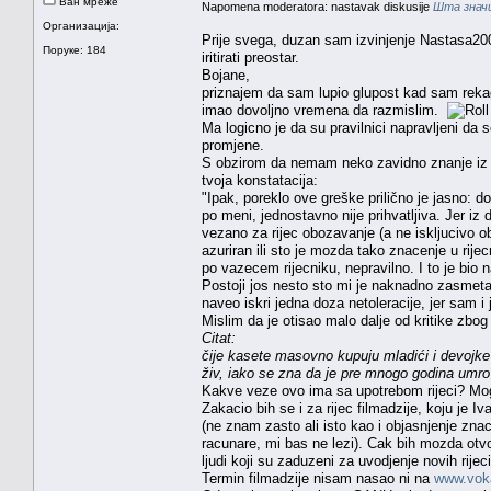
Ван мреже
Napomena moderatora: nastavak diskusije
Шта значи
Организација:
Prije svega, duzan sam izvinjenje Nastasa20
Поруке: 184
iritirati preostar.
Bojane,
priznajem da sam lupio glupost kad sam rekao 
imao dovoljno vremena da razmislim.
Ma logicno je da su pravilnici napravljeni da 
promjene.
S obzirom da nemam neko zavidno znanje iz 
tvoja konstatacija:
"Ipak, poreklo ove greške prilično je jasno: 
po meni, jednostavno nije prihvatljiva. Jer iz d
vezano za rijec obozavanje (a ne iskljucivo ob
azuriran ili sto je mozda tako znacenje u rij
po vazecem rijecniku, nepravilno. I to je bio 
Postoji jos nesto sto mi je naknadno zasmetalo
naveo iskri jedna doza netoleracije, jer sam
Mislim da je otisao malo dalje od kritike zbog 
Citat:
čije kasete masovno kupuju mladići i devojk
živ, iako se zna da je pre mnogo godina umro
Kakve veze ovo ima sa upotrebom rijeci? Mogao
Zakacio bih se i za rijec filmadzije, koju je 
(ne znam zasto ali isto kao i objasnjenje znac
racunare, mi bas ne lezi). Cak bih mozda otv
ljudi koji su zaduzeni za uvodjenje novih rije
Termin filmadzije nisam nasao ni na
www.voka