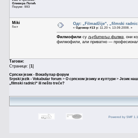
Оливера Потић
Поруке: 993
Miki
Одг: „Filmadžije“, „filmski radnici
Гост
«
Одговор #13 у:
11.20 ч. 13.09.2008. »
Филмофили
су
љубитељи филма
, они к
филмофили, али приватно — професиона
Тагови:
Странице: [
1
]
Српски језик - Вокабулар форум
Srpski jezik - Vokabular forum
>
О српском језику и култури
>
Језик на
„filmski radnici“ ili nešto treće?
Powered by SMF 1.