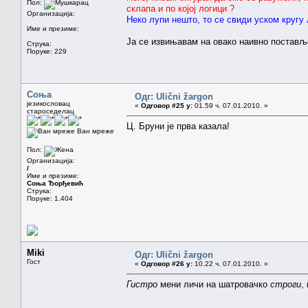
Пол:
склапа и по којој логици ?
Организација:
Неко лупи нешто, то се свиди уском кругу 
Име и презиме:
Ја се извињавам на овако наивно поставље
Струка:
Поруке: 229
Соња
Одг: Ulični žargon
језикословац
«
Одговор #25 у:
01.59 ч. 07.01.2010. »
староседелац
Ц. Бруни је прва казала!
Ван мреже
Пол:
Организација:
/
Име и презиме:
Соња Ђорђевић
Струка:
Поруке: 1.404
Miki
Одг: Ulični žargon
Гост
«
Одговор #26 у:
10.22 ч. 07.01.2010. »
Гистро
мени личи на шатровачко
строги
,