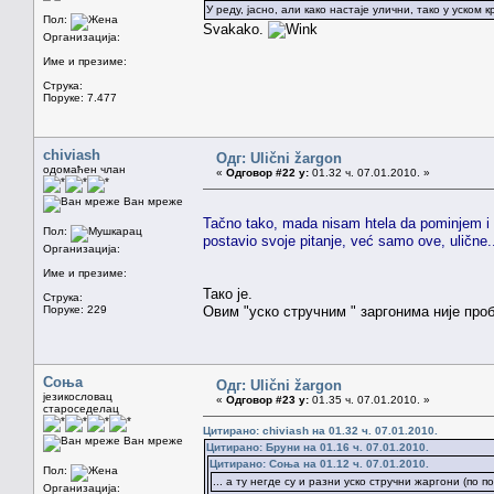
У реду, јасно, али како настаје улични, тако у уском
Пол:
Svakako.
Организација:
Име и презиме:
Струка:
Поруке: 7.477
chiviash
Одг: Ulični žargon
одомаћен члан
«
Одговор #22 у:
01.32 ч. 07.01.2010. »
Ван мреже
Tačno tako, mada nisam htela da pominjem i s
Пол:
postavio svoje pitanje, već samo ove, ulične.
Организација:
Име и презиме:
Тако је.
Струка:
Поруке: 229
Овим "уско стручним " заргонима није проб
Соња
Одг: Ulični žargon
језикословац
«
Одговор #23 у:
01.35 ч. 07.01.2010. »
староседелац
Цитирано: chiviash на 01.32 ч. 07.01.2010.
Ван мреже
Цитирано: Бруни на 01.16 ч. 07.01.2010.
Цитирано: Соња на 01.12 ч. 07.01.2010.
Пол:
... а ту негде су и разни уско стручни жаргони (по 
Организација: