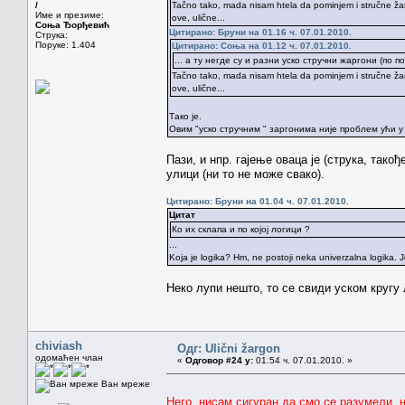
/
Tačno tako, mada nisam htela da pominjem i stručne žarg
Име и презиме:
ove, ulične...
Соња Ђорђевић
Цитирано: Бруни на 01.16 ч. 07.01.2010.
Струка:
Поруке: 1.404
Цитирано: Соња на 01.12 ч. 07.01.2010.
... а ту негде су и разни уско стручни жаргони (по 
Tačno tako, mada nisam htela da pominjem i stručne žarg
ove, ulične...
Тако је.
Овим "уско стручним " заргонима није проблем ући у 
Пази, и нпр. гајење оваца је (струка, тако
улици (ни то не може свако).
Цитирано: Бруни на 01.04 ч. 07.01.2010.
Цитат
Ко их склапа и по којој логици ?
...
Koja je logika? Hm, ne postoji neka univerzalna logika. Je
Неко лупи нешто, то се свиди уском кругу 
chiviash
Одг: Ulični žargon
одомаћен члан
«
Одговор #24 у:
01.54 ч. 07.01.2010. »
Ван мреже
Него, нисам сигуран да смо се разумели, н