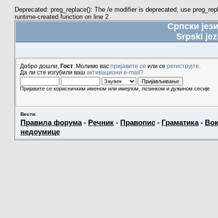
Deprecated: preg_replace(): The /e modifier is deprecated, use preg_re
runtime-created function on line 2
Српски јез
Srpski jez
Добро дошли,
Гост
. Молимо вас
пријавите се
или се
региструјте
.
Да ли сте изгубили ваш
активациони e-mail?
Пријавите се корисничким именом или имејлом, лозинком и дужином сесије
Вести
:
Правила форума
-
Речник
-
Правопис
-
Граматика
-
Вок
недоумице