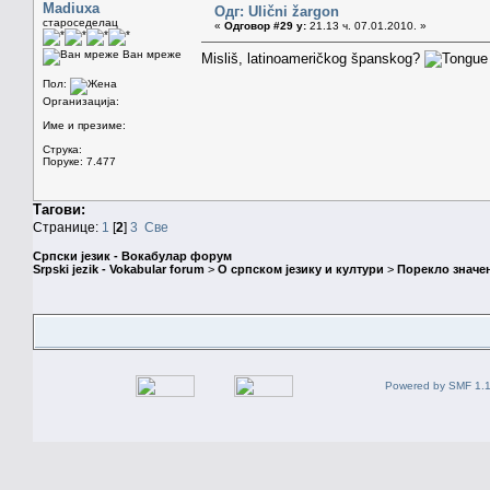
Madiuxa
Одг: Ulični žargon
староседелац
«
Одговор #29 у:
21.13 ч. 07.01.2010. »
Ван мреже
Misliš, latinoameričkog španskog?
Пол:
Организација:
Име и презиме:
Струка:
Поруке: 7.477
Тагови:
Странице:
1
[
2
]
3
Све
Српски језик - Вокабулар форум
Srpski jezik - Vokabular forum
>
О српском језику и култури
>
Порекло значе
Powered by SMF 1.