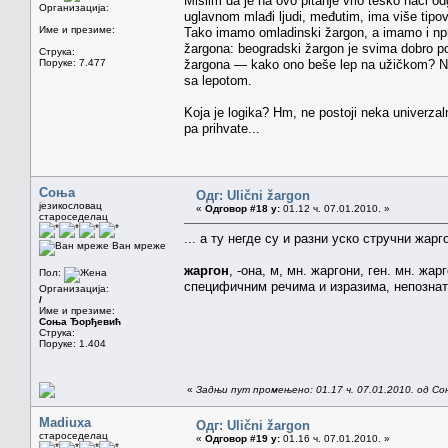
Mislim da je na ovo pitanje vrlo teško naći 
Организација:
uglavnom mlađi ljudi, međutim, ima više tipova
Име и презиме:
Tako imamo omladinski žargon, a imamo i npr.
žargona: beogradski žargon je svima dobro poz
Струка:
Поруке: 7.477
žargona — kako ono beše lep na užičkom? Ne
sa lepotom.
Koja je logika? Hm, ne postoji neka univerzaln
pa prihvate...
Соња
Одг: Ulični žargon
језикословац
«
Одговор #18 у:
01.12 ч. 07.01.2010. »
староседелац
... а ту негде су и разни уско стручни жар
Ван мреже
жаргон
, -она, м, мн. жаргони, ген. мн. жа
Пол:
специфичним речима и изразима, непознатим
Организација:
/
Име и презиме:
Соња Ђорђевић
Струка:
Поруке: 1.404
«
Задњи пут промењено: 01.17 ч. 07.01.2010. од С
Madiuxa
Одг: Ulični žargon
староседелац
«
Одговор #19 у:
01.16 ч. 07.01.2010. »