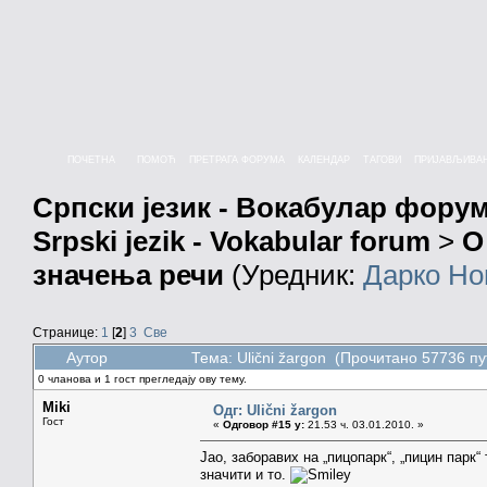
ПОЧЕТНА
ПОМОЋ
ПРЕТРАГА ФОРУМА
КАЛЕНДАР
ТАГОВИ
ПРИЈАВЉИВА
Српски језик - Вокабулар фору
Srpski jezik - Vokabular forum
>
О
значења речи
(Уредник:
Дарко Но
Странице:
1
[
2
]
3
Све
Аутор
Тема: Ulični žargon (Прочитано 57736 пу
0 чланова и 1 гост прегледају ову тему.
Miki
Одг: Ulični žargon
Гост
«
Одговор #15 у:
21.53 ч. 03.01.2010. »
Јао, заборавих на „пицопарк“, „пицин парк“ 
значити и то.