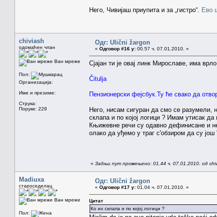
Него, Чивијаш приупита и за „гистро“.
Ево ш
chiviash
Одг: Ulični žargon
одомаћен члан
«
Одговор #16 у:
00.57 ч. 07.01.2010. »
Ван мреже
Сјајан ти је овај линк Мирославе, има врл
Пол:
Čitulja
Организација:
Име и презиме:
Пензионерски фејсбук.Ту ће свако да отвор
Струка:
Поруке: 229
Него, нисам сигуран да смо се разумели, н
склапа и по којој логици ? Имам утисак да
Књижевне речи су одавно дефинисане и не 
олако да уђемо у траг с'обзиром да су још 
«
Задњи пут промењено: 01.44 ч. 07.01.2010. од chi
Madiuxa
Одг: Ulični žargon
староседелац
«
Одговор #17 у:
01.04 ч. 07.01.2010. »
Ван мреже
Цитат
Ко их склапа и по којој логици ?
Пол: