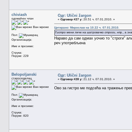
chiviash
Одг: Ulični žargon
одомаћен члан
«
Одговор #27 у:
20.51 ч. 07.01.2010. »
Ван мреже
Цитирано: Мирослав на 10.22 ч. 07.01.2010.
Гистро
мени личи на шатровачко
строги
, нпр., а з
Пол:
Нараво да сам одмах уочио то "строги" али
Организација:
реч употребљена
Име и презиме:
Струка:
Поруке: 229
Belopoljanski
Одг: Ulični žargon
староседелац
«
Одговор #28 у:
21.12 ч. 07.01.2010. »
Ван мреже
Ово за гистро ме подсећа на тражење пр
Пол:
Организација:
Име и презиме:
Струка:
Поруке: 820