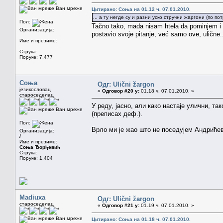
Ван мреже
Цитирано: Соња на 01.12 ч. 07.01.2010.
... а ту негде су и разни уско стручни жаргони (по п
Пол:
Tačno tako, mada nisam htela da pominjem i s
Организација:
postavio svoje pitanje, već samo ove, ulične.
Име и презиме:
Струка:
Поруке: 7.477
Соња
Одг: Ulični žargon
језикословац
«
Одговор #20 у:
01.18 ч. 07.01.2010. »
староседелац
У реду, јасно, али како настаје улични, т
Ван мреже
(преписах деф.).
Пол:
Врло ми је жао што не поседујем Андрићев
Организација:
/
Име и презиме:
Соња Ђорђевић
Струка:
Поруке: 1.404
Madiuxa
Одг: Ulični žargon
староседелац
«
Одговор #21 у:
01.19 ч. 07.01.2010. »
Ван мреже
Цитирано: Соња на 01.18 ч. 07.01.2010.