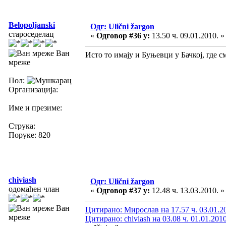
Belopoljanski
Одг: Ulični žargon
староседелац
«
Одговор #36 у:
13.50 ч. 09.01.2010. »
Ван
Исто то имају и Буњевци у Бачкој, где 
мреже
Пол:
Организација:
Име и презиме:
Струка:
Поруке: 820
chiviash
Одг: Ulični žargon
одомаћен члан
«
Одговор #37 у:
12.48 ч. 13.03.2010. »
Ван
Цитирано: Мирослав на 17.57 ч. 03.01.2
мреже
Цитирано: chiviash на 03.08 ч. 01.01.2010