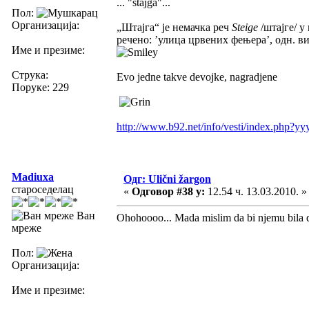
... "štajga"...
Пол:
Организација:
„Штајга“ је немачка реч
Steige
/штајге/ у
речено: ’улица црвених фењера’, одн. 
Име и презиме:
Струка:
Evo jedne takve devojke, nagradjene
Поруке: 229
http://www.b92.net/info/vesti/index.p
Madiuxa
Одг: Ulični žargon
староседелац
«
Одговор #38 у:
12.54 ч. 13.03.2010. »
Ван
Ohohoooo... Mada mislim da bi njemu bila dr
мреже
Пол:
Организација:
Име и презиме: