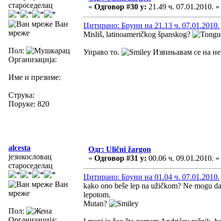
староседелац
«
Одговор #30 у:
21.49 ч. 07.01.2010. »
Ван
Цитирано: Бруни на 21.13 ч. 07.01.2010.
мреже
Misliš, latinoameričkog španskog?
Пол:
Управо то.
Извињавам се на н
Организација:
Име и презиме:
Струка:
Поруке: 820
alcesta
Одг: Ulični žargon
језикословац
«
Одговор #31 у:
00.06 ч. 09.01.2010. »
староседелац
Цитирано: Бруни на 01.04 ч. 07.01.2010.
Ван
kako ono beše lep na užičkom? Ne mogu da s
мреже
lepotom.
Mutan?
Пол:
Организација: