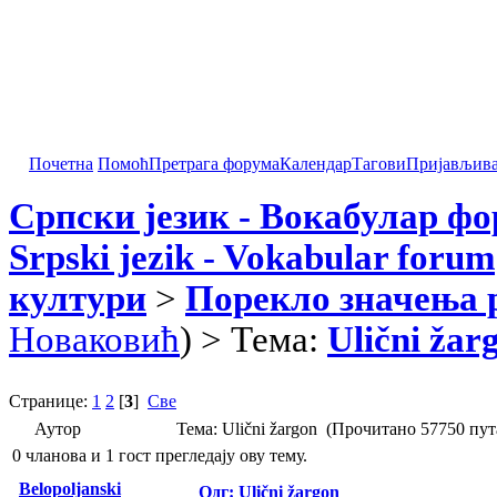
Почетна
Помоћ
Претрага форума
Календар
Тагови
Пријављив
Српски језик - Вокабулар ф
Srpski jezik - Vokabular forum
култури
>
Порекло значења 
Новаковић
) > Тема:
Ulični žar
Странице:
1
2
[
3
]
Све
Аутор
Тема: Ulični žargon (Прочитано 57750 пут
0 чланова и 1 гост прегледају ову тему.
Belopoljanski
Одг: Ulični žargon