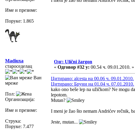
I meni je žao što nemam Andrićev rečnik, ba
Име и презиме:
Поруке: 1.865
Madiuxa
Одг: Ulični žargon
староседелац
«
Одговор #32 у:
00.54 ч. 09.01.2010. »
Ван
Цитирано: alcesta на 00.06 ч. 09.01.2010.
мреже
Цитирано: Бруни на 01.04 ч. 07.01.2010.
kako ono beše lep na užičkom? Ne mogu da s
Пол:
lepotom.
Организација:
Mutan?
Име и презиме:
I meni je žao što nemam Andrićev rečnik, ba
Струка:
Jeste, mutan...
Поруке: 7.477