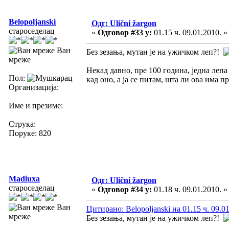
Belopoljanski
Одг: Ulični žargon
староседелац
«
Одговор #33 у:
01.15 ч. 09.01.2010. »
Ван
Без зезања, мутан је на ужичком леп?!
мреже
Некад давно, пре 100 година, једна ле
Пол:
кад оно, а ја се питам, шта ли ова има п
Организација:
Име и презиме:
Струка:
Поруке: 820
Madiuxa
Одг: Ulični žargon
староседелац
«
Одговор #34 у:
01.18 ч. 09.01.2010. »
Ван
Цитирано: Belopoljanski на 01.15 ч. 09.0
мреже
Без зезања, мутан је на ужичком леп?!