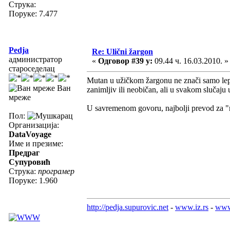
Струка:
Поруке: 7.477
Pedja
Re: Ulični žargon
администратор
«
Одговор #39 у:
09.44 ч. 16.03.2010. »
староседелац
Mutan u užičkom žargonu ne znači samo lep, č
Ван
zanimljiv ili neobičan, ali u svakom slučaju
мреже
U savremenom govoru, najbolji prevod za "m
Пол:
Организација:
DataVoyage
Име и презиме:
Предраг
Супуровић
Струка:
програмер
Поруке: 1.960
http://pedja.supurovic.net
-
www.iz.rs
-
www