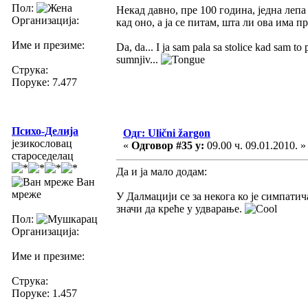
Пол:
Некад давно, пре 100 година, једна ле
Организација:
кад оно, а ја се питам, шта ли ова има п
Име и презиме:
Da, da... I ja sam pala sa stolice kad sam to 
sumnjiv...
Струка:
Поруке: 7.477
Психо-Делија
Одг: Ulični žargon
језикословац
«
Одговор #35 у:
09.00 ч. 09.01.2010. »
староседелац
Да и ја мало додам:
Ван
мреже
У Далмацији се за некога ко је симпат
значи да креће у удварање.
Пол:
Организација:
Име и презиме:
Струка:
Поруке: 1.457