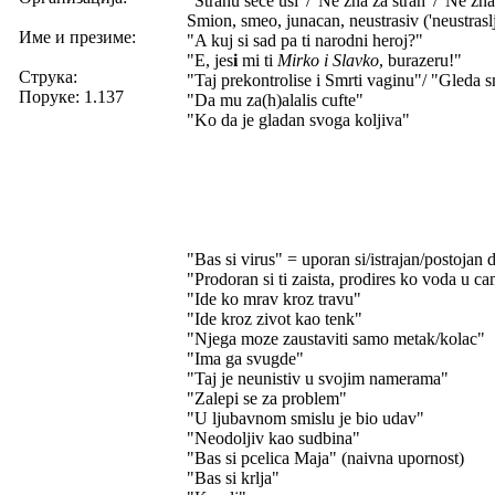
"Strahu sece usi"/"Ne zna za strah"/"Ne zna 
Smion, smeo, junacan, neustrasiv ('neustrasl
Име и презиме:
"A kuj si sad pa ti narodni heroj?"
"E, jes
i
mi ti
Mirko i Slavko
, burazeru!"
Струка:
"Taj prekontrolise i Smrti vaginu"/ "Gleda s
Поруке: 1.137
"Da mu za(h)alalis cufte"
"Ko da je gladan svoga koljiva"
"Bas si virus" = uporan si/istrajan/postojan 
"Prodoran si ti zaista, prodires ko voda u c
"Ide ko mrav kroz travu"
"Ide kroz zivot kao tenk"
"Njega moze zaustaviti samo metak/kolac"
"Ima ga svugde"
"Taj je neunistiv u svojim namerama"
"Zalepi se za problem"
"U ljubavnom smislu je bio udav"
"Neodoljiv kao sudbina"
"Bas si pcelica Maja" (naivna upornost)
"Bas si krlja"