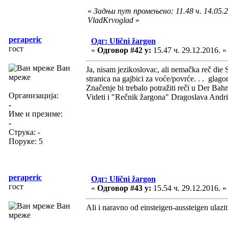
«
Задњи пут промењено: 11.48 ч. 14.05.2
VladKrvoglad
»
peraperic
Одг: Ulični žargon
гост
«
Одговор #42 у:
15.47 ч. 29.12.2016. »
Ван
Ja, nisam jezikoslovac, ali nemačka reč die 
мреже
stranica na gajbici za voće/povrće. . . glago
Značenje bi trebalo potražiti reči u Der Bahn
Организација:
Videti i "Rečnik žargona" Dragoslava Andri
-
Име и презиме:
-
Струка:
-
Поруке: 5
peraperic
Одг: Ulični žargon
гост
«
Одговор #43 у:
15.54 ч. 29.12.2016. »
Ван
Ali i naravno od einsteigen-aussteigen ulaziti i
мреже