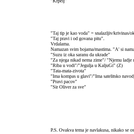
"Krpelj"
"Taj tip je kao voda" = snalazljiv/krivinas/o
"Taj pravi i od govana pitu".
Vrdalama.
Namazan svim bojama/mastima. "A' si nama
"Suzu iz oka saranu da ukrade"
"Za njega nikad nema zime"/ "Njemu ladje 
"Riba u vodi"/"Jegulja u KaljuGi" (Z)
"Tata-mata-zivota"
"Ima kompas u glavi"/"Ima satelitsko navodj
"Pravi pacov"
"Sir Oliver za sve"
P.S. Ovakva tema je navlakusa, nikako se os