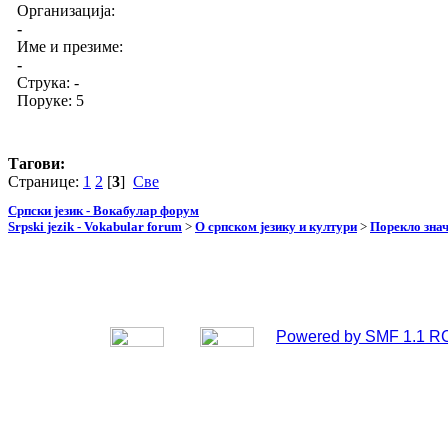
Организација:
-
Име и презиме:
-
Струка:
-
Поруке: 5
Тагови:
Странице:
1
2
[
3
]
Све
Српски језик - Вокабулар форум
Srpski jezik - Vokabular forum
>
О српском језику и култури
>
Порекло зна
Powered by SMF 1.1 R