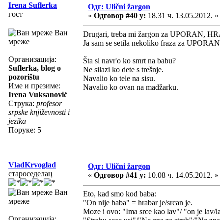
Irena Suflerka
Одг: Ulični žargon
гост
«
Одговор #40 у:
18.31 ч. 13.05.2012. »
Ван
Drugari, treba mi žargon za UPORAN, HR
мреже
Ja sam se setila nekoliko fraza za UPORAN,
Организација:
Šta si navr'o ko smrt na babu?
Suflerka, blog o
Ne silazi ko dete s trešnje.
pozorištu
Navalio ko tele na sisu.
Име и презиме:
Navalio ko ovan na madžarku.
Irena Vuksanović
Струка:
profesor
srpske književnosti i
jezika
Поруке: 5
VladKrvoglad
Одг: Ulični žargon
староседелац
«
Одговор #41 у:
10.08 ч. 14.05.2012. »
Ван
Eto, kad smo kod baba:
мреже
"On nije baba" = hrabar je/srcan je.
Moze i ovo: "Ima srce kao lav"/ "on je lav/
Организација: