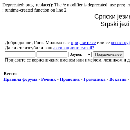
Deprecated: preg_replace(): The /e modifier is deprecated, use preg
: runtime-created function on line 2
Српски јези
Srpski jez
Добро дошли,
Гост
. Молимо вас
пријавите се
или се
региструј
Да ли сте изгубили ваш
активациони e-mail?
Пријавите се корисничким именом или имејлом, лозинком и 
Вести
:
Правила форума
-
Речник
-
Правопис
-
Граматика
-
Вокатив