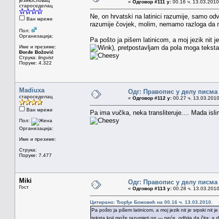
језикословац
«
Одговор #111 у:
00.16 ч. 13.03.2010
староседелац
Ne, on hrvatski na latinici razumije, samo odv
Ван мреже
razumije čovjek, molim, nemamo razloga da m
Пол:
Организација:
Pa pošto ja pišem latinicom, a moj jezik nit j
Име и презиме:
), pretpostavljam da pola moga teksta
Đorđe Božović
Струка:
lingvist
Поруке: 4.322
Madiuxa
Одг: Правопис у делу писма
староседелац
«
Одговор #112 у:
00.27 ч. 13.03.2010
Ван мреже
Pa ima vučka, neka transliteruje.... Mada isl
Пол:
Организација:
Име и презиме:
Струка:
Поруке: 7.477
Miki
Одг: Правопис у делу писма
Гост
«
Одговор #113 у:
00.28 ч. 13.03.2010
Цитирано: Ђорђе Божовић на 00.16 ч. 13.03.2010.
Pa pošto ja pišem latinicom, a moj jezik nit je srpski nit
teksta koji može razumjeti on — neće, odbija da čita; a