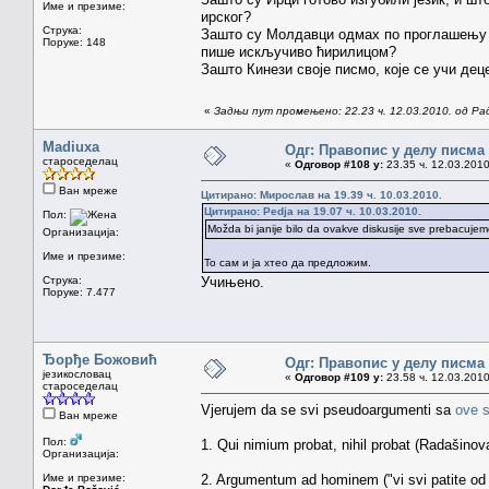
Име и презиме:
ирског?
Струка:
Зашто су Молдавци одмах по проглашењу
Поруке: 148
пише искључиво ћирилицом?
Зашто Кинези своје писмо, које се учи дец
«
Задњи пут промењено: 22.23 ч. 12.03.2010. од Р
Madiuxa
Одг: Правопис у делу писма
староседелац
«
Одговор #108 у:
23.35 ч. 12.03.2010
Ван мреже
Цитирано: Мирослав на 19.39 ч. 10.03.2010.
Цитирано: Pedja на 19.07 ч. 10.03.2010.
Пол:
Možda bi janije bilo da ovakve diskusije sve prebacuj
Организација:
Име и презиме:
То сам и ја хтео да предложим.
Струка:
Учињено.
Поруке: 7.477
Ђорђе Божовић
Одг: Правопис у делу писма
језикословац
«
Одговор #109 у:
23.58 ч. 12.03.2010
староседелац
Vjerujem da se svi pseudoargumenti sa
ove s
Ван мреже
Пол:
1. Qui nimium probat, nihil probat (Radašinov
Организација:
Име и презиме:
2. Argumentum ad hominem ("vi svi patite o