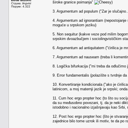
Đorđe Božović
široke granice poimanja"
)
Струка:
lingvist
Поруке: 4.322
3. Argumentum ad populum ("Zar je slučajno..
4. Argumentum ad ignorantiam (nepostojanje s
moguće u srpskom jeziku)
5. Non sequitur (kakve veze pod milim bogom i
srpskim dvoazbučjem i sociolingvističkim st
6. Argumentum ad antiquitatem ("ćirilica je mn
7. Argumentum ad nauseam (treba li komentir
8. Logička bifurkacija ("mi treba da odlučimo
9. Error fundamentalis (polazište s tvrdnje d
10. Konvertiranje kondicionala ("ako je ćirilic
latinicom, a moj maternji jezik je srpski; onda
11. Cum hoc ergo propter hoc (to što su socija
da su međusobno povezani, tj. da je neki dikt
istodobno i nacionalno izjašnjavaju kao Srbi, n
12. Post hoc ergo propter hoc (što je stvaranje
zajednice bilo tome uzrok ili motiv, te da po r