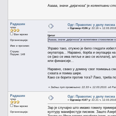
Ааааа, значи „дијагноза“ је
колективни ст
Радашин
Одг: Правопис у делу писма
члан
«
Одговор #106 у:
22.16 ч. 12.03.2010
Ван мреже
Цитат
Ааааа, значи „дијагноза“ је колективни стокхолмски с
Организација:
Име и презиме:
Управо тако, отужно је било гледати избе
Струка:
окупатора... Наравно, борба и окупација н
Поруке: 148
се (ако се има петље и ако се исплати), ал
или финансије...
Наравно, свако у домену свог поимања смат
схвата и поима шире.
Како се борити против тога? Лако, треба по
«
Задњи пут промењено: 22.33 ч. 12.03.2010. од Р
Радашин
Одг: Правопис у делу писма
члан
«
Одговор #107 у:
22.21 ч. 12.03.2010
Ван мреже
Зар је случајно што имамо гомилу примера
културу манифестује писмом. Зашто Азерб
Организација:
Зашто су Ирци готово изгубили језик, и ш