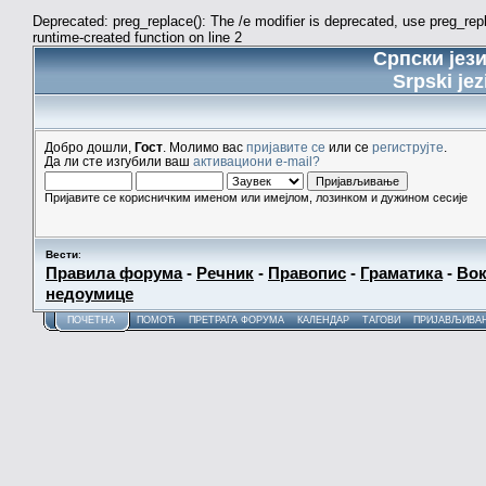
Deprecated: preg_replace(): The /e modifier is deprecated, use preg_re
runtime-created function on line 2
Српски јез
Srpski jez
Добро дошли,
Гост
. Молимо вас
пријавите се
или се
региструјте
.
Да ли сте изгубили ваш
активациони e-mail?
Пријавите се корисничким именом или имејлом, лозинком и дужином сесије
Вести
:
Правила форума
-
Речник
-
Правопис
-
Граматика
-
Вок
недоумице
ПОЧЕТНА
ПОМОЋ
ПРЕТРАГА ФОРУМА
КАЛЕНДАР
ТАГОВИ
ПРИЈАВЉИВА