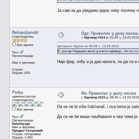
Ја сам за да уведемо једну нову логичку 
Belopoljanski
Одг: Правопис у делу писма
староседелац
«
Одговор #114 у:
01.45 ч. 13.03.2010
Ван мреже
Цитирано: Бруни на 00.06 ч. 13.03.2010.
Е, још да Радашин жели д ачита гајевицу... Ал он т
Пол:
Организација:
Није фер, хоћу и ја два налога, па да се и
Име и презиме:
Струка:
Поруке: 820
Pedja
Re: Правопис у делу писма
администратор
«
Одговор #115 у:
08.45 ч. 13.03.2010
староседелац
Da se ne bi više čašćavali, i ova tema je zat
Ван мреже
Да се не би више чашћавали и ова тема је 
Пол:
Организација:
DataVoyage
Име и презиме:
Предраг Супуровић
Струка:
програмер
Поруке: 1.960