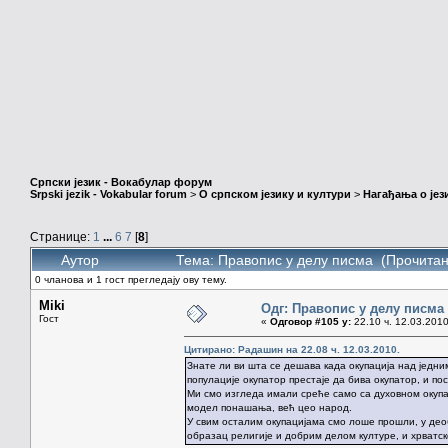
Српски језик - Вокабулар форум
Srpski jezik - Vokabular forum
>
О српском језику и култури
>
Нагађања о јез
Странице:
1
...
6
7
[
8
]
Аутор
Тема: Правопис у делу писма (Прочитан
0 чланова и 1 гост прегледају ову тему.
Miki
Одг: Правопис у делу писма
Гост
«
Одговор #105 у:
22.10 ч. 12.03.2010
Цитирано: Радашин на 22.08 ч. 12.03.2010.
Знате ли ви шта се дешава када окупација над једни
популације окупатор престаје да бива окупатор, и по
Ми смо изгледа имали среће само са духовном окупац
модел понашања, већ цео народ.
У свим осталим окупацијама смо лоше прошли, у деоб
образац религије и добрим делом културе, и хрватск