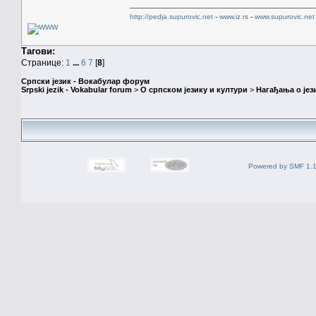
http://pedja.supurovic.net
-
www.iz.rs
-
www.supurovic.net
Тагови:
Странице:
1
...
6
7
[
8
]
Српски језик - Вокабулар форум
Srpski jezik - Vokabular forum
>
О српском језику и култури
>
Нагађања о јез
Powered by SMF 1.