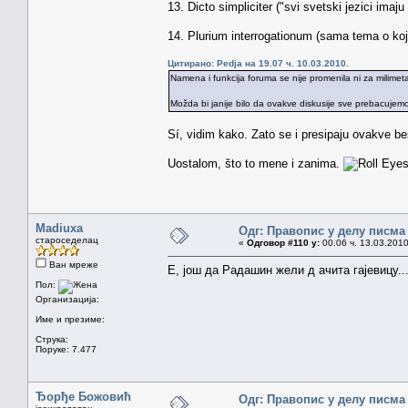
13. Dicto simpliciter ("svi svetski jezici ima
14. Plurium interrogationum (sama tema o koj
Цитирано: Pedja на 19.07 ч. 10.03.2010.
Namena i funkcija foruma se nije promenila ni za milimeta
Možda bi janije bilo da ovakve diskusije sve prebacuje
Sí, vidim kako. Zato se i presipaju ovakve bes
Uostalom, što to mene i zanima.
Madiuxa
Одг: Правопис у делу писма
староседелац
«
Одговор #110 у:
00.06 ч. 13.03.2010
Ван мреже
Е, још да Радашин жели д ачита гајевицу..
Пол:
Организација:
Име и презиме:
Струка:
Поруке: 7.477
Ђорђе Божовић
Одг: Правопис у делу писма