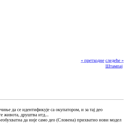
« претходне
следеће »
Штампај
иње да се идентификује са окупатором, и за тај део
те живота, друштва итд...
веобухватна да није само део (Словена) прихватио нови модел