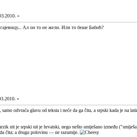
03.2010. »
гајевицу... Ал он то не жели. Или то беше Бабић?
03.2010. »
e, samo odvraća glavu od teksta i neće da ga čita, a srpski kada je na
jezik nit je srpski nit je hrvatski, nego nešto smiješano između ("smiješ
da čita; a drugu polovinu — ne razumije.