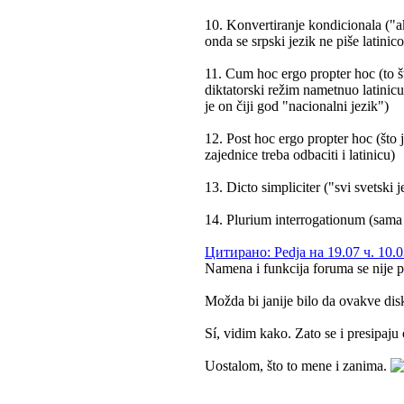
10. Konvertiranje kondicionala ("ako
onda se srpski jezik ne piše latinic
11. Cum hoc ergo propter hoc (to št
diktatorski režim nametnuo latinicu
je on čiji god "nacionalni jezik")
12. Post hoc ergo propter hoc (što j
zajednice treba odbaciti i latinicu)
13. Dicto simpliciter ("svi svetski
14. Plurium interrogationum (sama 
Цитирано: Pedja на 19.07 ч. 10.0
Namena i funkcija foruma se nije p
Možda bi janije bilo da ovakve di
Sí, vidim kako. Zato se i presipaju
Uostalom, što to mene i zanima.