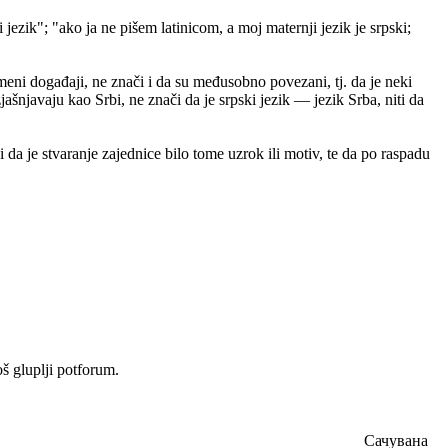
 jezik"; "ako ja ne pišem latinicom, a moj maternji jezik je srpski;
emeni događaji, ne znači i da su međusobno povezani, tj. da je neki
jašnjavaju kao Srbi, ne znači da je srpski jezik — jezik Srba, niti da
i da je stvaranje zajednice bilo tome uzrok ili motiv, te da po raspadu
oš gluplji potforum.
Сачувана