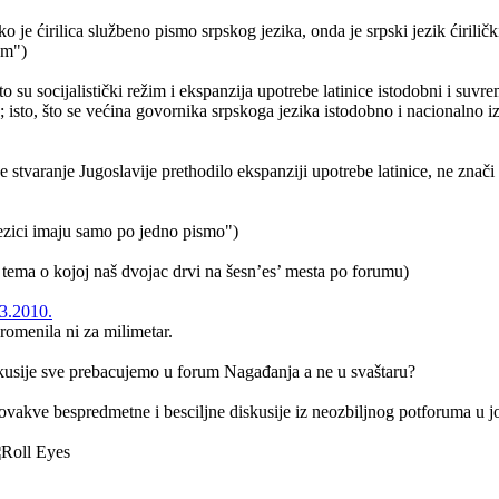
 je ćirilica službeno pismo srpskog jezika, onda je srpski jezik ćirilički
om")
o su socijalistički režim i ekspanzija upotrebe latinice istodobni i suvr
; isto, što se većina govornika srpskoga jezika istodobno i nacionalno iz
e stvaranje Jugoslavije prethodilo ekspanziji upotrebe latinice, ne znači 
 jezici imaju samo po jedno pismo")
tema o kojoj naš dvojac drvi na šesn’es’ mesta po forumu)
3.2010.
romenila ni za milimetar.
skusije sve prebacujemo u forum Nagađanja a ne u svaštaru?
 ovakve bespredmetne i besciljne diskusije iz neozbiljnog potforuma u j