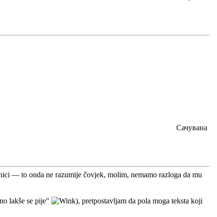
Сачувана
 latinici — to onda ne razumije čovjek, molim, nemamo razloga da mu
ano lakše se pije"
), pretpostavljam da pola moga teksta koji