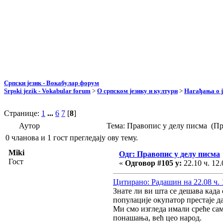
Српски језик - Вокабулар форум
Srpski jezik - Vokabular forum
>
О српском језику и култури
>
Нагађања о ј
Странице:
1
...
6
7
[
8
]
Аутор
Тема: Правопис у делу писма (Пр
0 чланова и 1 гост прегледају ову тему.
Miki
Одг: Правопис у делу писма
Гост
«
Одговор #105 у:
22.10 ч. 12.
Цитирано: Радашин на 22.08 ч. 
Знате ли ви шта се дешава када
популације окупатор престаје да
Ми смо изгледа имали среће сам
понашања, већ цео народ.