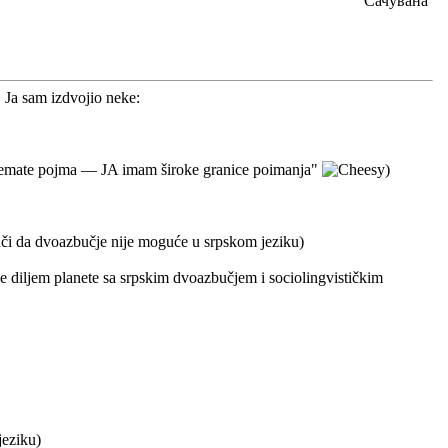
Сачувана
Ja sam izdvojio neke:
 nemate pojma — JA imam široke granice poimanja"
)
ači da dvoazbučje nije moguće u srpskom jeziku)
je diljem planete sa srpskim dvoazbučjem i sociolingvističkim
jeziku)