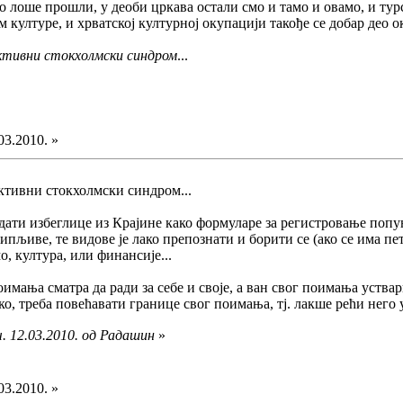
 лоше прошли, у деоби цркава остали смо и тамо и овамо, и тур
м културе, и хрватској културној окупацији такође се добар део 
ктивни стокхолмски синдром
...
03.2010. »
ективни стокхолмски синдром...
едати избеглице из Крајине како формуларе за регистровање попу
пљиве, те видове је лако препознати и борити се (ако се има пет
о, култура, или финансије...
имања сматра да ради за себе и своје, а ван свог поимања уствар
о, треба повећавати границе свог поимања, тј. лакше рећи него у
. 12.03.2010. од Радашин
»
03.2010. »