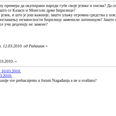
лу примера да окупирани народи губе своје језике и писма? Да 
ашто се Казаси и Монголи држе ћирилице?
језик, и што је још важније, зашто улажу огромна средства у п
роглашењу независности ћирилицу заменили латиницом? Зашто
се учи деценију не замене?
. 12.03.2010. од Радашин
»
03.2010. »
 10.03.2010.
3.2010.
skusije sve prebacujemo u forum Nagađanja a ne u svaštaru?