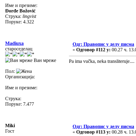
Име и презиме:
Đorđe Božović
Струка:
lingvist
Поруке: 4.322
Madiuxa
Одг: Правопис у делу писма
староседелац
«
Одговор #112 у:
00.27 ч. 13.
Ван мреже
Pa ima vučka, neka transliteruje...
Пол:
Организација:
Име и презиме:
Струка:
Поруке: 7.477
Miki
Одг: Правопис у делу писма
Гост
«
Одговор #113 у:
00.28 ч. 13.