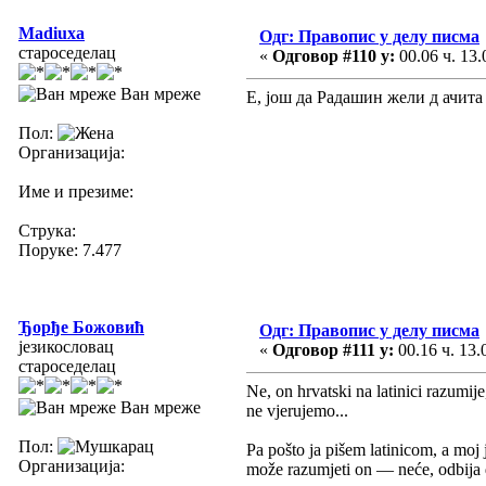
Madiuxa
Одг: Правопис у делу писма
староседелац
«
Одговор #110 у:
00.06 ч. 13.
Ван мреже
Е, још да Радашин жели д ачита 
Пол:
Организација:
Име и презиме:
Струка:
Поруке: 7.477
Ђорђе Божовић
Одг: Правопис у делу писма
језикословац
«
Одговор #111 у:
00.16 ч. 13.
староседелац
Ne, on hrvatski na latinici razumij
Ван мреже
ne vjerujemo...
Пол:
Pa pošto ja pišem latinicom, a moj 
Организација:
može razumjeti on — neće, odbija 