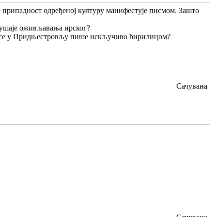
се припадност одређеној културу манифестује писмом. Зашто
окушаје оживљавања ирског?
 се у Придњестровљу пише искључиво ћирилицом?
Сачувана