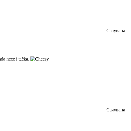
Сачувана
nda neće i tačka.
Сачувана