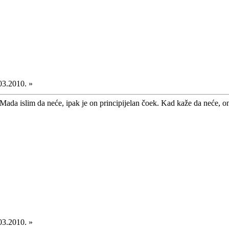
03.2010. »
. Mada islim da neće, ipak je on principijelan čoek. Kad kaže da neće, o
03.2010. »