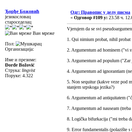
Ђорђе Божовић
Одг: Правопис у делу писма
језикословац
«
Одговор #109 у:
23.58 ч. 12.
староседелац
Vjerujem da se svi pseudoargumen
Ван мреже
1. Qui nimium probat, nihil probat
Пол:
Организација:
2. Argumentum ad hominem ("vi sv
Име и презиме:
3. Argumentum ad populum ("Zar je
Đorđe Božović
Струка:
lingvist
4. Argumentum ad ignorantiam (nep
Поруке: 4.322
5. Non sequitur (kakve veze pod mi
stanjem srpskoga jezika?)
6. Argumentum ad antiquitatem ("ćir
7. Argumentum ad nauseam (treba l
8. Logička bifurkacija ("mi treba 
9. Error fundamentalis (polazište 