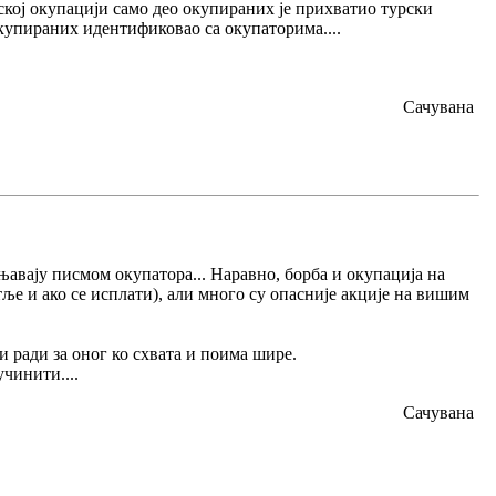
ској окупацији само део окупираних је прихватио турски
окупираних идентификовао са окупаторима....
Сачувана
њавају писмом окупатора... Наравно, борба и окупација на
ље и ако се исплати), али много су опасније акције на вишим
и ради за оног ко схвата и поима шире.
чинити....
Сачувана