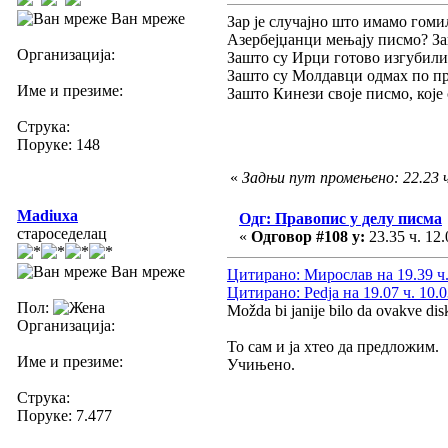
Ван мреже
Зар је случајно што имамо гоми
Азербејџанци мењају писмо? З
Организација:
Зашто су Ирци готово изгубили 
Зашто су Молдавци одмах по п
Име и презиме:
Зашто Кинези своје писмо, које 
Струка:
Поруке: 148
«
Задњи пут промењено: 22.23 ч
Madiuxa
Одг: Правопис у делу писма
староседелац
«
Одговор #108 у:
23.35 ч. 12.
Ван мреже
Цитирано: Мирослав на 19.39 ч.
Цитирано: Pedja на 19.07 ч. 10.0
Пол:
Možda bi janije bilo da ovakve di
Организација:
То сам и ја хтео да предложим.
Име и презиме:
Учињено.
Струка:
Поруке: 7.477