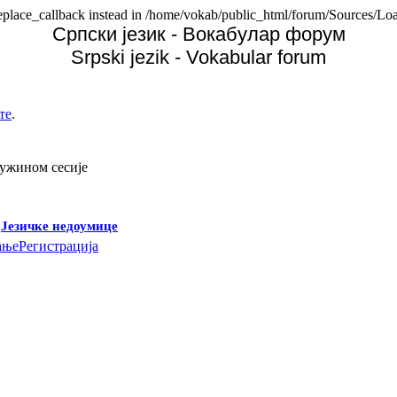
replace_callback instead in /home/vokab/public_html/forum/Sources/Loa
Српски језик - Вокабулар форум
Srpski jezik - Vokabular forum
те
.
дужином сесије
-
Језичке недоумице
ање
Регистрација