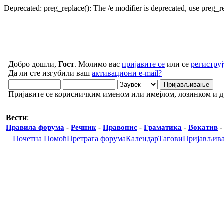
Deprecated: preg_replace(): The /e modifier is deprecated, use preg_
Добро дошли,
Гост
. Молимо вас
пријавите се
или се
региструј
Да ли сте изгубили ваш
активациони e-mail?
Пријавите се корисничким именом или имејлом, лозинком и 
Вести
:
Правила форума
-
Речник
-
Правопис
-
Граматика
-
Вокатив
Почетна
Помоћ
Претрага форума
Календар
Тагови
Пријављив