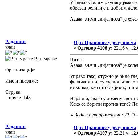
У свим осталим окупацијама смо
образац религије и добрим дело
Ааааа, значи „дијагноза“ је
коле
Радашин
Одг: Правопис у делу писма
члан
«
Одговор #106 у:
22.16 ч. 12.
Ван мреже
Цитат
Ааааа, значи „дијагноза“ је кол
Организација:
Управо тако, отужно је било гл
Име и презиме:
физичком нивоу су видљиве, опи
нивоима, као што су језик, писм
Струка:
Поруке: 148
Наравно, свако у домену свог по
Како се борити против тога? Лак
«
Задњи пут промењено: 22.33 ч
Радашин
Одг: Правопис у делу писма
члан
«
Одговор #107 у:
22.21 ч. 12.