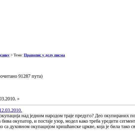
езику
> Тема:
Правопис у делу писма
очитано 91287 пута)
03.2010. »
12.03.2010.
 окупација над једним народом траје предуго? Део окупираних поч
 бива окупатор, и постаје узор, модел како треба уредити сегмен
о са духовном окупацијом хришћанске цркве, која је била тако с