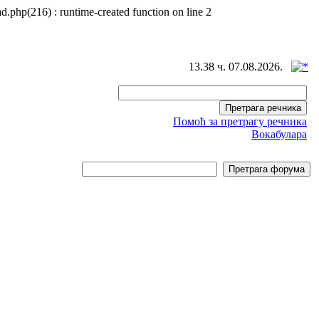
d.php(216) : runtime-created function on line 2
13.38 ч. 07.08.2026.
Помоћ за претрагу речника
Вокабулара