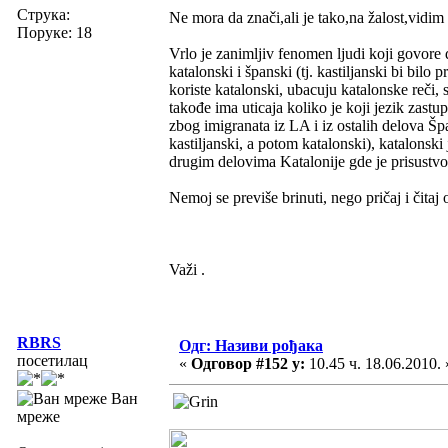
Струка:
Ne mora da znači,ali je tako,na žalost,vidim 
Поруке: 18
Vrlo je zanimljiv fenomen ljudi koji govore 
katalonski i španski (tj. kastiljanski bi bilo 
koriste katalonski, ubacuju katalonske reči, s
takođe ima uticaja koliko je koji jezik zastu
zbog imigranata iz LA i iz ostalih delova Šp
kastiljanski, a potom katalonski), katalonski 
drugim delovima Katalonije gde je prisustvo 
Nemoj se previše brinuti, nego pričaj i čitaj
Važi .
RBRS
Одг: Називи рођака
посетилац
«
Одговор #152 у:
10.45 ч. 18.06.2010. 
Ван
мреже