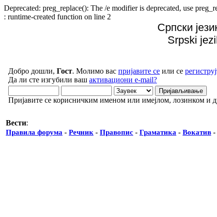
Deprecated: preg_replace(): The /e modifier is deprecated, use preg
: runtime-created function on line 2
Српски јези
Srpski jez
Добро дошли,
Гост
. Молимо вас
пријавите се
или се
региструј
Да ли сте изгубили ваш
активациони e-mail?
Пријавите се корисничким именом или имејлом, лозинком и 
Вести
:
Правила форума
-
Речник
-
Правопис
-
Граматика
-
Вокатив