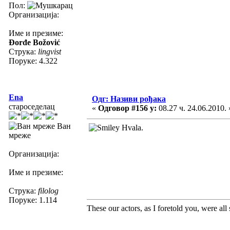
Пол:
Организација:
Име и презиме:
Đorđe Božović
Струка:
lingvist
Поруке: 4.322
Ena
Одг: Називи рођака
староседелац
«
Одговор #156 у:
08.27 ч. 24.06.2010. 
Ван
Hvala.
мреже
Организација:
Име и презиме:
Струка:
filolog
Поруке: 1.114
These our actors, as I foretold you, were all sp