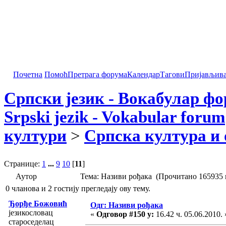
Почетна
Помоћ
Претрага форума
Календар
Тагови
Пријављив
Српски језик - Вокабулар ф
Srpski jezik - Vokabular forum
култури
>
Српска култура и 
Странице:
1
...
9
10
[
11
]
Аутор
Тема: Називи рођака (Прочитано 165935 
0 чланова и 2 гостију прегледају ову тему.
Ђорђе Божовић
Одг: Називи рођака
језикословац
«
Одговор #150 у:
16.42 ч. 05.06.2010. 
староседелац