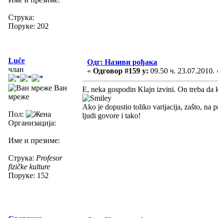
Струка:
Поруке: 202
Luče
Одг: Називи рођака
члан
«
Одговор #159 у:
09.50 ч. 23.07.2010. 
Ван
E, neka gospodin Klajn izvini. On treba da ka
мреже
Ako je dopustio toliko varijacija, zašto, na p
Пол:
ljudi govore i tako!
Организација:
Име и презиме:
Струка:
Profesor
fizičke kulture
Поруке: 152