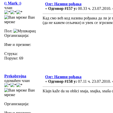
(: Mark :)
Одг: Називи рођака
члан
«
Одговор #157 у:
00.33 ч. 23.07.2010. 
Ван
Кад смо већ код назива рођаака да ли је
мреже
(да не кажем сељачки) и увек се згрозим
Пол:
Организација:
Име и презиме:
Струка:
Поруке: 69
Prekobrojna
Одг: Називи рођака
одомаћен члан
«
Одговор #158 у:
07.11 ч. 23.07.2010. 
Ван
Klajn kaže da su oblici snaja, snajka, snaša
мреже
Организација:
Име и презиме: