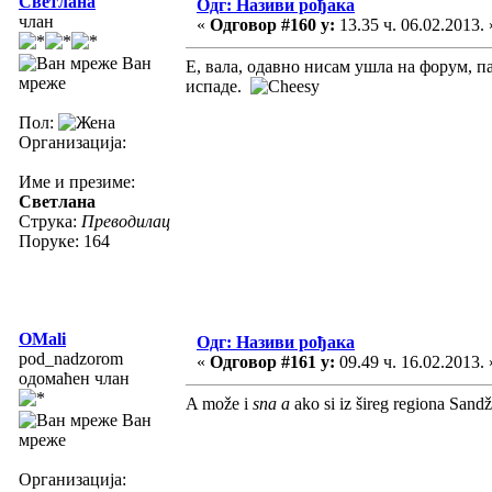
Светлана
Одг: Називи рођака
члан
«
Одговор #160 у:
13.35 ч. 06.02.2013. 
Ван
Е, вала, одавно нисам ушла на форум, па
мреже
испаде.
Пол:
Организација:
Име и презиме:
Светлана
Струка:
Преводилац
Поруке: 164
OMali
Одг: Називи рођака
pod_nadzorom
«
Одговор #161 у:
09.49 ч. 16.02.2013. 
одомаћен члан
A može i
sna a
ako si iz šireg regiona Sandž
Ван
мреже
Организација: