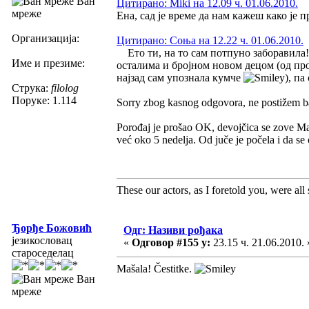
Ван
Цитирано: Miki на 12.09 ч. 01.06.2010.
мреже
Ена, сад је време да нам кажеш како је п
Организација:
Цитирано: Соња на 12.22 ч. 01.06.2010.
Ето ти, на то сам потпуно заборавила!
Име и презиме:
осталима и бројном новом децом (од про
најзад сам упознала кумче
), па
Струка:
filolog
Поруке: 1.114
Sorry zbog kasnog odgovora, ne postižem baš
Porođaj je prošao OK, devojčica se zove Maš
već oko 5 nedelja. Od juče je počela i da s
These our actors, as I foretold you, were all sp
Ђорђе Божовић
Одг: Називи рођака
језикословац
«
Одговор #155 у:
23.15 ч. 21.06.2010. 
староседелац
Mašala! Čestitke.
Ван
мреже