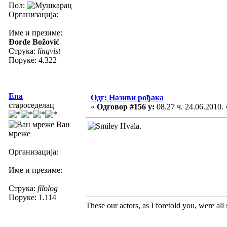
Пол:
Организација:
Име и презиме:
Đorđe Božović
Струка:
lingvist
Поруке: 4.322
Ena
Одг: Називи рођака
староседелац
«
Одговор #156 у:
08.27 ч. 24.06.2010. 
Ван
Hvala.
мреже
Организација:
Име и презиме:
Струка:
filolog
Поруке: 1.114
These our actors, as I foretold you, were all sp