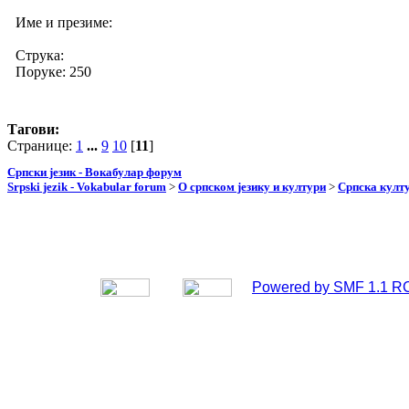
Име и презиме:
Струка:
Поруке: 250
Тагови:
Странице:
1
...
9
10
[
11
]
Српски језик - Вокабулар форум
Srpski jezik - Vokabular forum
>
О српском језику и култури
>
Српска култу
Powered by SMF 1.1 R