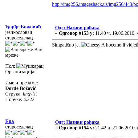
http://img256.imageshack.us/img256/443/po
Ђорђе Божовић
Одг: Називи рођака
језикословац
«
Одговор #153 у:
11.40 ч. 19.06.2010. 
староседелац
Simpatično je.
A hoćemo li vidjeti
Ван
мреже
Пол:
Организација:
Име и презиме:
Đorđe Božović
Струка:
lingvist
Поруке: 4.322
Ena
Одг: Називи рођака
староседелац
«
Одговор #154 у:
21.42 ч. 21.06.2010. 