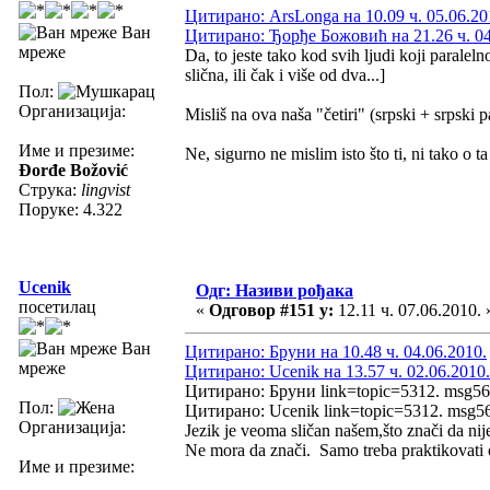
Цитирано: ArsLonga на 10.09 ч. 05.06.20
Ван
Цитирано: Ђорђе Божовић на 21.26 ч. 04
мреже
Da, to jeste tako kod svih ljudi koji paralel
slična, ili čak i više od dva...]
Пол:
Организација:
Misliš na ova naša "četiri" (srpski + srpski
Име и презиме:
Ne, sigurno ne mislim isto što ti, ni tako o ta 
Đorđe Božović
Струка:
lingvist
Поруке: 4.322
Ucenik
Одг: Називи рођака
посетилац
«
Одговор #151 у:
12.11 ч. 07.06.2010. 
Ван
Цитирано: Бруни на 10.48 ч. 04.06.2010.
мреже
Цитирано: Ucenik на 13.57 ч. 02.06.2010.
Цитирано: Бруни link=topic=5312. msg5
Пол:
Цитирано: Ucenik link=topic=5312. msg
Организација:
Jezik je veoma sličan našem,što znači da nij
Ne mora da znači. Samo treba praktikovati o
Име и презиме: