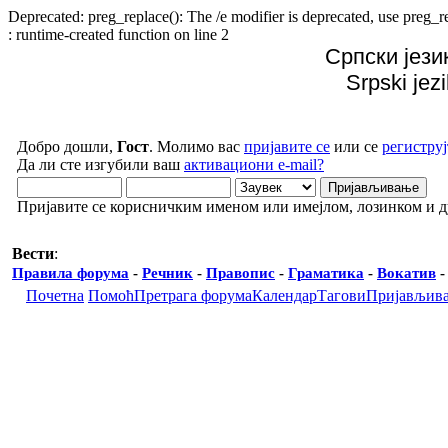
Deprecated: preg_replace(): The /e modifier is deprecated, use preg
: runtime-created function on line 2
Српски јези
Srpski jez
Добро дошли,
Гост
. Молимо вас
пријавите се
или се
региструј
Да ли сте изгубили ваш
активациони e-mail?
Пријавите се корисничким именом или имејлом, лозинком и 
Вести
:
Правила форума
-
Речник
-
Правопис
-
Граматика
-
Вокатив
Почетна
Помоћ
Претрага форума
Календар
Тагови
Пријављив