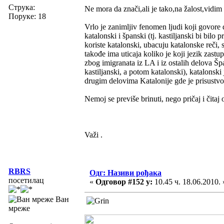
Струка:
Ne mora da znači,ali je tako,na žalost,vidim 
Поруке: 18
Vrlo je zanimljiv fenomen ljudi koji govore 
katalonski i španski (tj. kastiljanski bi bilo 
koriste katalonski, ubacuju katalonske reči, s
takođe ima uticaja koliko je koji jezik zastu
zbog imigranata iz LA i iz ostalih delova Šp
kastiljanski, a potom katalonski), katalonski 
drugim delovima Katalonije gde je prisustvo 
Nemoj se previše brinuti, nego pričaj i čitaj
Važi .
RBRS
Одг: Називи рођака
посетилац
«
Одговор #152 у:
10.45 ч. 18.06.2010. 
Ван
мреже