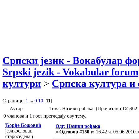
Српски језик - Вокабулар ф
Srpski jezik - Vokabular forum
култури
>
Српска култура и 
Странице:
1
...
9
10
[
11
]
Аутор
Тема: Називи рођака (Прочитано 165962 
0 чланова и 1 гост прегледају ову тему.
Ђорђе Божовић
Одг: Називи рођака
језикословац
«
Одговор #150 у:
16.42 ч. 05.06.2010. 
староседелац