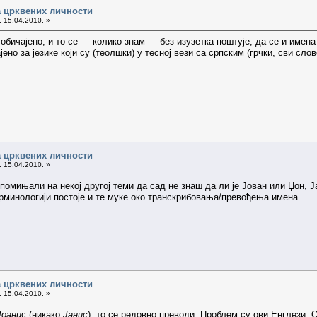
 црквених личности
. 15.04.2010. »
уобичајено, и то се — колико знам — без изузетка поштује, да се и имен
јено за језике који су (теолшки) у тесној вези са српским (грчки, сви слов
 црквених личности
. 15.04.2010. »
 помињали на некој другој теми да сад не знаш да ли је Јован или Џон, 
ерминологији постоје и те муке око транскрибовања/превођења имена.
 црквених личности
. 15.04.2010. »
Јоани
с (никако
Јанис
), то се редовно преводи. Проблем су ови Енглези. 