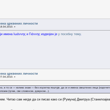
ена црквених личности
18.04.2010. »
и имена Ιωάννης и Γιάννης издвојен је
у посебну тему
.
ена црквених личности
27.04.2010. »
ено, и то се — колико знам — без изузетка поштује, да се и имена свештених лица (нарочит
рпским (грчки, сви словенски, румунски...).
м. Читао сам негде да си писао како си (Румуна) Дмитруа (Станилоајеа)