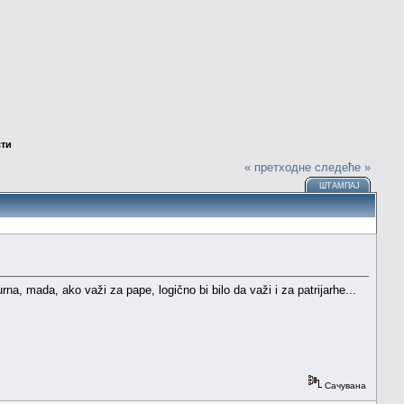
сти
« претходне
следеће »
ШТАМПАЈ
rna, mada, ako važi za pape, logično bi bilo da važi i za patrijarhe...
Сачувана