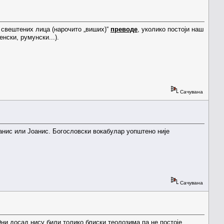
а свештених лица (нарочито „виших)“
преводе
, уколико постоји наш
енски, румунски...).
Сачувана
Јанис или Јоанис. Богословски вокабулар уопштено није
Сачувана
Они досад нису били толико блиски теолозима па не постоје