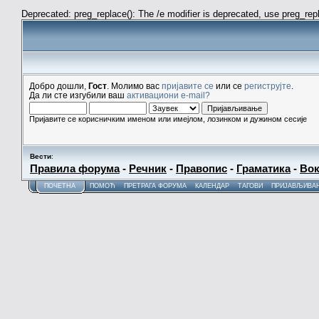
Deprecated: preg_replace(): The /e modifier is deprecated, use preg_re
Добро дошли,
Гост
. Молимо вас
пријавите се
или се
региструјте
.
Да ли сте изгубили ваш
активациони e-mail?
Пријавите се корисничким именом или имејлом, лозинком и дужином сесије
Вести
:
Правила форума
-
Речник
-
Правопис
-
Граматика
-
Вок
ПОЧЕТНА
ПОМОЋ
ПРЕТРАГА ФОРУМА
КАЛЕНДАР
ТАГОВИ
ПРИЈАВЉИВА