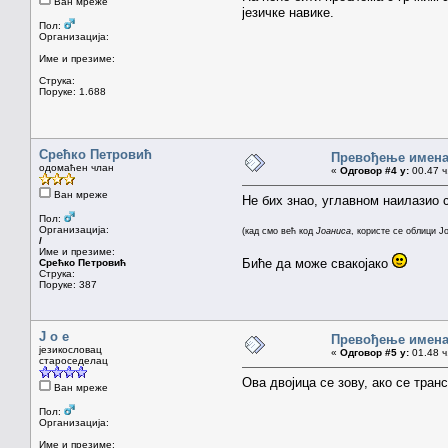
Ван мреже
језичке навике.
Пол:
Организација:
Име и презиме:
Струка:
Поруке: 1.688
Срећко Петровић
Превођење имена
одомаћен члан
«
Одговор #4 у:
00.47 ч
Ван мреже
Не бих знао, углавном наилазио 
Пол:
Организација:
(кад смо већ код
Јоаниса
, користе се облици Ј
/
Име и презиме:
Биће да може свакојако
Срећко Петровић
Струка:
Поруке: 387
J o e
Превођење имена
језикословац
«
Одговор #5 у:
01.48 ч
староседелац
Ова двојица се зову, ако се тран
Ван мреже
Пол:
Организација:
Име и презиме: