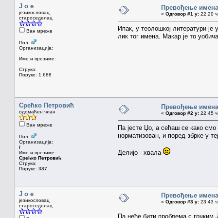
J o e
Превођење имена
језикословац
«
Одговор #1 у:
22.20 ч
староседелац
Ипак, у теолошкој литератури је 
Ван мреже
лик тог имена. Макар је то уобича
Пол:
Организација:
Име и презиме:
Струка:
Поруке: 1.688
Срећко Петровић
Превођење имена
одомаћен члан
«
Одговор #2 у:
22.45 ч
Ван мреже
Па јесте Џо, а сећаш се како смо
норматизован, и поред збрке у т
Пол:
Организација:
/
Делијо - хвала
Име и презиме:
Срећко Петровић
Струка:
Поруке: 387
J o e
Превођење имена
језикословац
«
Одговор #3 у:
23.43 ч
староседелац
Па неће бити проблема с грчким