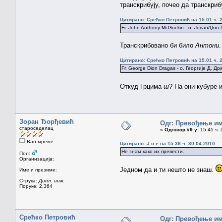
транскрибују, почео да транскрибу
Цитирано: Срећко Петровић на 15.01 ч. 2
Fr. John Anthony McGuckin - о. Јован/Џо
Транскрибовано би било
Антони
.
Цитирано: Срећко Петровић на 15.01 ч. 2
Fr. George Dion Dragas - o. Георгије Д. Др
Откуд Грцима
ш
? Па они кубуре 
Зоран Ђорђевић
Одг: Превођење им
староседелац
«
Одговор #9 у:
15.45 ч. 
Ван мреже
Цитирано: J o e на 15.36 ч. 30.04.2010.
Не знам како их превести.
Пол:
Организација:
Једном да и ти нешто не знаш.
Име и презиме:
Струка:
Дипл. инж.
Поруке: 2.364
Срећко Петровић
Одг: Превођење им