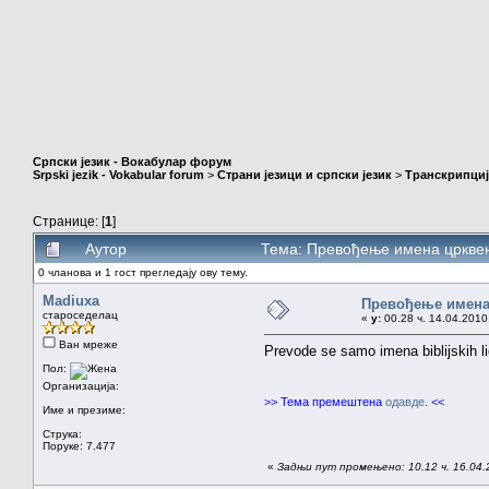
Српски језик - Вокабулар форум
Srpski jezik - Vokabular forum
>
Страни језици и српски језик
>
Транскрипциј
Странице: [
1
]
Аутор
Тема: Превођење имена црквен
0 чланова и 1 гост прегледају ову тему.
Madiuxa
Превођење имена
староседелац
«
у:
00.28 ч. 14.04.2010
Ван мреже
Prevode se samo imena biblijskih lič
Пол:
Организација:
>> Тема премештена
одавде
. <<
Име и презиме:
Струка:
Поруке: 7.477
«
Задњи пут промењено: 10.12 ч. 16.04.2