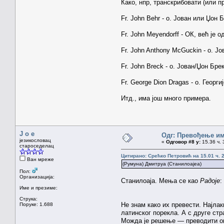
Како, нпр, транскрибовати (или
Fr. John Behr - о. Јован или Џон
Fr. John Meyendorff - ОК, већ је
Fr. John Anthony McGuckin - о. Ј
Fr. John Breck - о. Јован/Џон Бр
Fr. George Dion Dragas - o. Георги
Итд., има још много примера.
J o e
Одг: Превођење им
језикословац
«
Одговор #8 у:
15.36 ч. 
староседелац
Цитирано: Срећко Петровић на 15.01 ч. 2
Ван мреже
(Румуна) Дмитруа (Станилоајеа)
Пол:
Организација:
Станилоаја. Мења се као
Радоје
:
Име и презиме:
Струка:
Не знам како их превести. Најлак
Поруке: 1.688
латинског порекла. А с друге ст
Можда је решење — преводити она