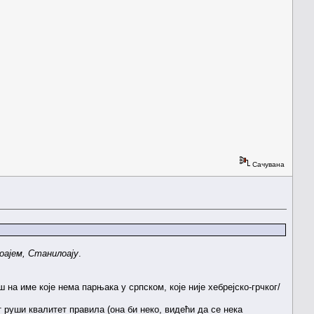
Сачувана
оајем, Станилоају
.
 на име које нема парњака у српском, које није хебрејско-грчког/
руши квалитет правила (она би неко, видећи да се нека