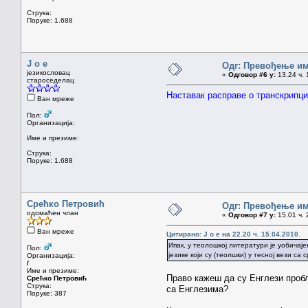
Струка:
Поруке: 1.688
J o e
Одг: Превођење им
језикословац
«
Одговор #6 у:
13.24 ч. 
староседелац
Наставак расправе о транскрипциј
Ван мреже
Пол:
Организација:
Име и презиме:
Струка:
Поруке: 1.688
Срећко Петровић
Одг: Превођење им
одомаћен члан
«
Одговор #7 у:
15.01 ч. 
Ван мреже
Цитирано: J o e на 22.20 ч. 15.04.2010.
Ипак, у теолошкој литератури је уобичај
Пол:
језике који су (теолшки) у тесној вези са с
Организација:
/
Име и презиме:
Право кажеш да су Енглези пробле
Срећко Петровић
Струка:
са Енглезима?
Поруке: 387