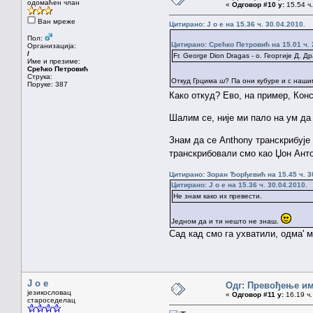
одомаћен члан
«
Одговор #10 у:
15.54 ч.
Ван мреже
Цитирано: J o e на 15.36 ч. 30.04.2010.
Пол:
Цитирано: Срећко Петровић на 15.01 ч. 
Организација:
/
Fr. George Dion Dragas - o. Георгије Д. Д
Име и презиме:
Срећко Петровић
Струка:
Откуд Грцима
ш
? Па они кубуре и с наш
Поруке: 387
Како откуд? Ево, на пример, Ко
Шалим се, није ми пало на ум да 
Знам да се Anthony транскрибује 
транскрибовали смо као Џон Анто
Цитирано: Зоран Ђорђевић на 15.45 ч. 3
Цитирано: J o e на 15.36 ч. 30.04.2010.
Не знам како их превести.
Једном да и ти нешто не знаш.
Сад кад смо га ухватили, одма'
J o e
Одг: Превођење им
језикословац
«
Одговор #11 у:
16.19 ч.
староседелац