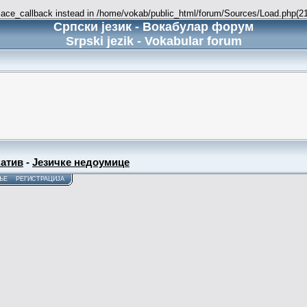
place_callback instead in /home/vokab/public_html/forum/Sources/Load.php(216
Српски језик - Вокабулар форум
Srpski jezik - Vokabular forum
атив
-
Језичке недоумице
ЊЕ
РЕГИСТРАЦИЈА