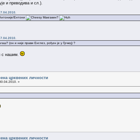
је и преводива и сл.).
7.04.2010.
н Антоније/Ентони
Макгакин?
7.04.2010.
агаш? (он и није прави Енглез, рођен је у Грчкој) ?
и с нашим.
ена црквених личности
30.04.2010. »
ена црквених личности