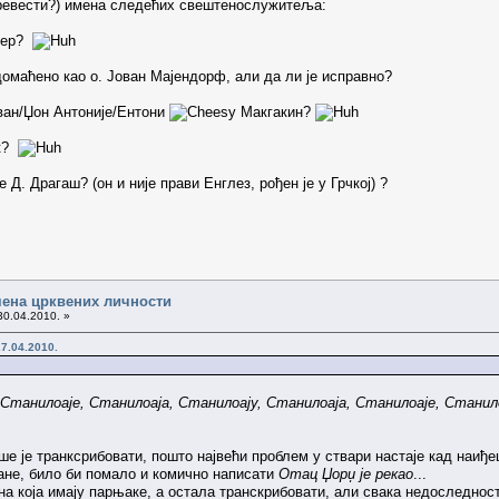
 превести?) имена следећих свештенослужитеља:
 Бер?
 одомаћено као о. Јован Мајендорф, али да ли је исправно?
ован/Џон Антоније/Ентони
Макгакин?
ек?
је Д. Драгаш? (он и није прави Енглез, рођен је у Грчкој) ?
ена црквених личности
30.04.2010. »
7.04.2010.
Станилоаје, Станилоаја, Станилоају, Станилоаја, Станилоаје, Станил
ше је транксрибовати, пошто највећи проблем у ствари настаје кад наиђеш
ране, било би помало и комично написати
Отац Џорџ је рекао
...
 која имају парњаке, а остала транскрибовати, али свака недоследност 