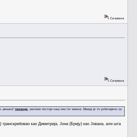
Сачувана
Сачувана
о „виших)“
преводе
, уколико постоји наш лик тог имена. Макар је то уобичајено за
 транскрибовао као Димитрија, Јона (Брију) као Јована, али шта