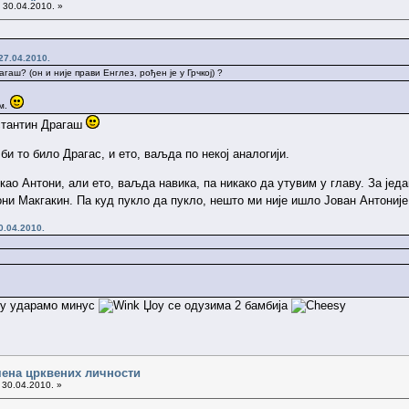
 30.04.2010. »
27.04.2010.
рагаш? (он и није прави Енглез, рођен је у Грчкој) ?
им.
нстантин Драгаш
би то било Драгас, и ето, ваљда по некој аналогији.
као Антони, али ето, ваљда навика, па никако да утувим у главу. За јед
ни Макгакин. Па куд пукло да пукло, нешто ми није ишло Јован Антониј
0.04.2010.
 му ударамо минус
Џоу се одузима 2 бамбија
ена црквених личности
 30.04.2010. »