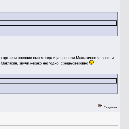
ан црквени часопис смо млада и ја превели Макгакинов чланак, и
е Макгакин, звучи некако незгодно, средњовековно
Сачувана