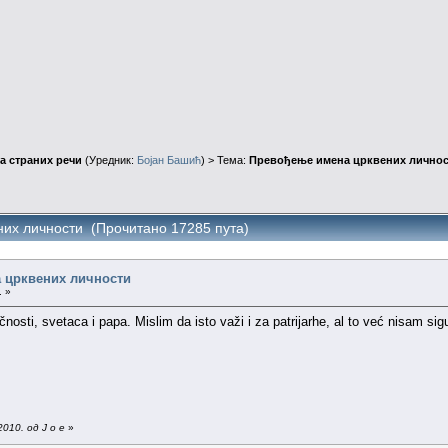
а страних речи
(Уредник:
Бојан Башић
) > Тема:
Превођење имена црквених лично
их личности (Прочитано 17285 пута)
 црквених личности
. »
nosti, svetaca i papa. Mislim da isto važi i za patrijarhe, al to već nisam sigu
010. од J o e
»