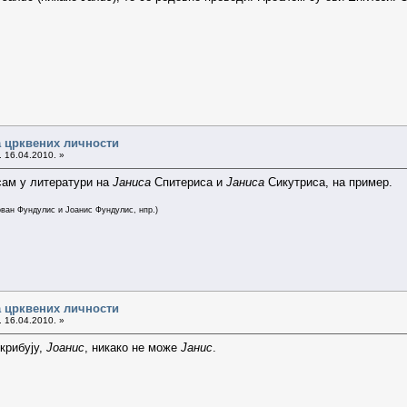
 црквених личности
. 16.04.2010. »
сам у литератури на
Јаниса
Спитериса и
Јаниса
Сикутриса, на пример.
ован Фундулис и Јоанис Фундулис, нпр.)
 црквених личности
. 16.04.2010. »
скрибују,
Јоанис
, никако не може
Јанис
.