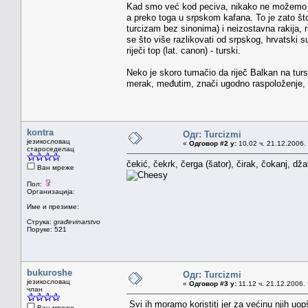
Kad smo već kod peciva, nikako ne možemo zab
a preko toga u srpskom kafana. To je zato što
turcizam bez sinonima) i neizostavna rakija, 
se što više razlikovati od srpskog, hrvatski su 
riječi top (lat. canon) - turski.
Neko je skoro tumačio da riječ Balkan na turs
merak, međutim, znači ugodno raspoloženje, u
kontra
Одг: Turcizmi
језикословац
«
Одговор #2 у:
10.02 ч. 21.12.2006.
староседелац
čekić, čekrk, čerga (šator), čirak, čokanj, d
Ван мреже
Пол:
Организација:
Име и презиме:
Струка:
građevinarstvo
Поруке: 521
bukuroshe
Одг: Turcizmi
језикословац
«
Одговор #3 у:
11.12 ч. 21.12.2006.
члан
Svi ih moramo koristiti jer za većinu njih u
Ван мреже