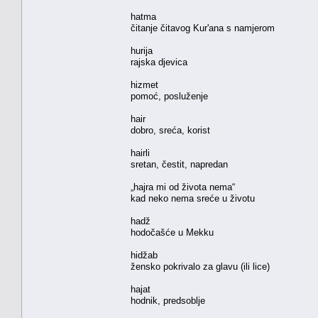
hatma
čitanje čitavog Kur'ana s namjerom
hurija
rajska djevica
hizmet
pomoć, posluženje
hair
dobro, sreća, korist
hairli
sretan, čestit, napredan
„hajra mi od života nema“
kad neko nema sreće u životu
hadž
hodočašće u Mekku
hidžab
žensko pokrivalo za glavu (ili lice)
hajat
hodnik, predsoblje