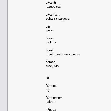
divaniti
razgovarati
divanhana
soba za razgovor
din
vjera
dova
molitva
durati
trpjeti, nositi se s nečim
damar
srce, bilo
Dž
Džennet
raj
Džehennem
pakao
džezva