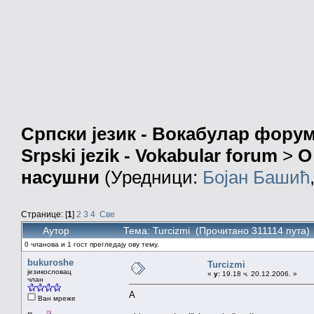
Српски језик - Вокабулар фору
Srpski jezik - Vokabular forum
>
О
насушни
(Уредници:
Бојан Башић
Странице: [
1
]
2
3
4
Све
Аутор
Тема: Turcizmi (Прочитано 311114 пута)
0 чланова и 1 гост прегледају ову тему.
bukuroshe
Turcizmi
језикословац
«
у:
19.18 ч. 20.12.2006. »
члан
A
Ван мреже