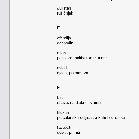
đulistan
ružičnjak
E
efendija
gospodin
ezan
poziv za molitvu sa munare
evlad
djeca, potomstvo
F
farz
obavezna djela u islamu
fildžan
porculanska šoljica za kafu bez drške
fasovati
dobiti, primiti