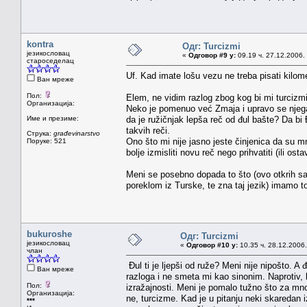
kontra
Одг: Turcizmi
језикословац
«
Одговор #9 у:
09.19 ч. 27.12.2006.
староседелац
Uf. Kad imate lošu vezu ne treba pisati kilom
Ван мреже
Пол:
Elem, ne vidim razlog zbog kog bi mi turcizmi
Организација:
Neko je pomenuo već Zmaja i upravo se njega 
Име и презиме:
da je ružičnjak lepša reč od đul bašte? Da bi Đ
takvih reči.
Струка:
građevinarstvo
Ono što mi nije jasno jeste činjenica da su mn
Поруке: 521
bolje izmisliti novu reč nego prihvatiti (ili os
Meni se posebno dopada to što (ovo otkrih sa
poreklom iz Turske, te zna taj jezik) imamo 
bukuroshe
Одг: Turcizmi
језикословац
«
Одговор #10 у:
10.35 ч. 28.12.2006.
члан
Đul ti je ljepši od ruže? Meni nije nipošto. A đ
Ван мреже
razloga i ne smeta mi kao sinonim. Naprotiv,
Пол:
izražajnosti. Meni je pomalo tužno što za mn
Организација:
ne, turcizme. Kad je u pitanju neki skaredan i
***