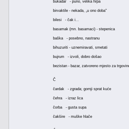
bukadar - puno, velika hrpa
birvaktile - nekada, „u ono doba"
bilesi - čak i...
basamak (mn. basamaci) - stepenica
baška - posebno, nastranu
bihuzuriti - uznemiravati, smetati
bujrum - izvoli, dobro došao
bezistan - bazar, zatvoreno mjesto za trgovin
Č
čardak - zgrada; gornji sprat kuće
čehra - izraz lica
čorba - gusta supa
čakšire - muške hlače