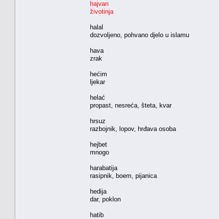
hajvan
životinja
halal
dozvoljeno, pohvano djelo u islamu
hava
zrak
hećim
ljekar
helać
propast, nesreća, šteta, kvar
hrsuz
razbojnik, lopov, hrđava osoba
hejbet
mnogo
harabatija
rasipnik, boem, pijanica
hedija
dar, poklon
hatib