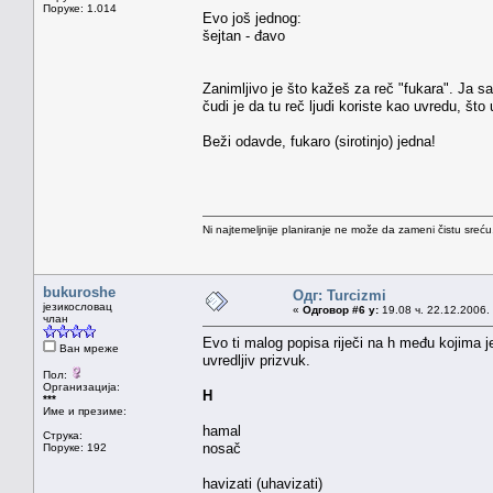
Поруке: 1.014
Evo još jednog:
šejtan - đavo
Zanimljivo je što kažeš za reč "fukara". Ja sa
čudi je da tu reč ljudi koriste kao uvredu, št
Beži odavde, fukaro (sirotinjo) jedna!
Ni najtemeljnije planiranje ne može da zameni čistu sreć
bukuroshe
Одг: Turcizmi
језикословац
«
Одговор #6 у:
19.08 ч. 22.12.2006.
члан
Evo ti malog popisa riječi na h među kojima je
Ван мреже
uvredljiv prizvuk.
Пол:
Организација:
H
***
Име и презиме:
hamal
Струка:
nosač
Поруке: 192
havizati (uhavizati)