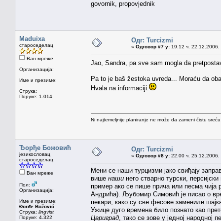
govornik, propovjednik
Maduixa
Одг: Turcizmi
староседелац
«
Одговор #7 у:
19.12 ч. 22.12.2006.
Ван мреже
Jao, Sandra, pa sve sam mogla da pretpostav
Организација:
Pa to je baš žestoka uvreda... Moraću da obav
Име и презиме:
Hvala na informaciji.
Струка:
Поруке: 1.014
Ni najtemeljnije planiranje ne može da zameni čistu sreć
Ђорђе Божовић
Одг: Turcizmi
језикословац
«
Одговор #8 у:
22.00 ч. 25.12.2006.
староседелац
Мени се наши турцизми јако свиђају заправ
Ван мреже
више
наши
него стварно турски, персијски
Пол:
пример ако се пише прича или песма чија 
Организација:
Андрића). Љубомир Симовић је писао о вре
Име и презиме:
пекари, како су све фесове замениле шајкач
Đorđe Božović
Ужице дуго времена било познато као прет
Струка:
lingvist
Цариград
, тако се зове у једној народној 
Поруке: 4.322