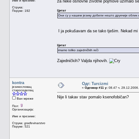
Име и презиме:
za neke osnovne životne pojmove uzimalo se 
Струка:
Цитат
Поруке: 192
Они су у нашем језику добили нешто друкчији облик 
I ja pokušavam da se tako tješim. Nekad mi 
Цитат
imamo toliko zajedničkih reči
Zajedničkih? Valjda njihovih.
kontra
Одг: Turcizmi
језикословац
«
Одговор #11 у:
08.47 ч. 29.12.2006.
староседелац
Nije li takav stav pomalo ksenofobičan?
Ван мреже
Пол:
Организација:
Име и презиме:
Струка:
građevinarstvo
Поруке: 521