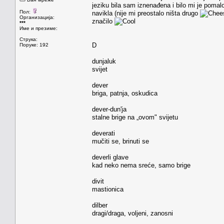
jeziku bila sam iznenađena i bilo mi je poma
Пол:
navikla (nije mi preostalo ništa drugo
Организација:
značilo
***
Име и презиме:
Струка:
D
Поруке: 192
dunjaluk
svijet
dever
briga, patnja, oskudica
dever-dun'ja
stalne brige na „ovom" svijetu
deverati
mučiti se, brinuti se
deverli glave
kad neko nema sreće, samo brige
divit
mastionica
dilber
dragi/draga, voljeni, zanosni