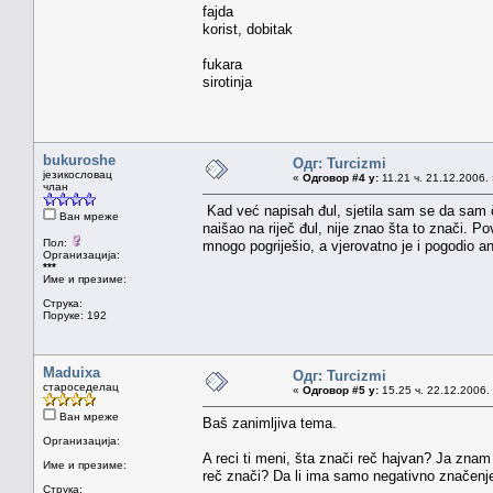
fajda
korist, dobitak
fukara
sirotinja
bukuroshe
Одг: Turcizmi
језикословац
«
Одговор #4 у:
11.21 ч. 21.12.2006.
члан
Kad već napisah đul, sjetila sam se da sam č
Ван мреже
naišao na riječ đul, nije znao šta to znači. Po
Пол:
mnogo pogriješio, a vjerovatno je i pogodio a
Организација:
***
Име и презиме:
Струка:
Поруке: 192
Maduixa
Одг: Turcizmi
староседелац
«
Одговор #5 у:
15.25 ч. 22.12.2006.
Ван мреже
Baš zanimljiva tema.
Организација:
A reci ti meni, šta znači reč hajvan? Ja znam 
Име и презиме:
reč znači? Da li ima samo negativno značenje 
Струка: