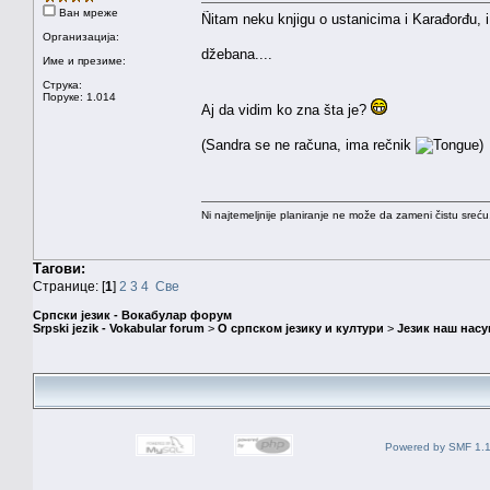
Ван мреже
Ñitam neku knjigu o ustanicima i Karađorđu, 
Организација:
džebana....
Име и презиме:
Струка:
Поруке: 1.014
Aj da vidim ko zna šta je?
(Sandra se ne računa, ima rečnik
)
Ni najtemeljnije planiranje ne može da zameni čistu sreć
Тагови:
Странице: [
1
]
2
3
4
Све
Српски језик - Вокабулар форум
Srpski jezik - Vokabular forum
>
О српском језику и култури
>
Језик наш нас
Powered by SMF 1.