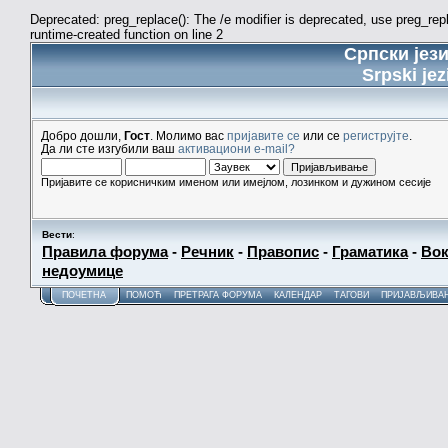
Deprecated: preg_replace(): The /e modifier is deprecated, use preg_re
runtime-created function on line 2
Српски јез
Srpski jez
Добро дошли,
Гост
. Молимо вас
пријавите се
или се
региструјте
.
Да ли сте изгубили ваш
активациони e-mail?
Пријавите се корисничким именом или имејлом, лозинком и дужином сесије
Вести
:
Правила форума
-
Речник
-
Правопис
-
Граматика
-
Вок
недоумице
ПОЧЕТНА
ПОМОЋ
ПРЕТРАГА ФОРУМА
КАЛЕНДАР
ТАГОВИ
ПРИЈАВЉИВА