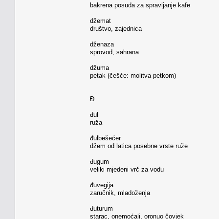
bakrena posuda za spravljanje kafe
džemat
društvo, zajednica
dženaza
sprovod, sahrana
džuma
petak (češće: molitva petkom)
Đ
đul
ruža
đulbešećer
džem od latica posebne vrste ruže
đugum
veliki mjedeni vrč za vodu
đuvegija
zaručnik, mladoženja
đuturum
starac, onemoćali, oronuo čovjek