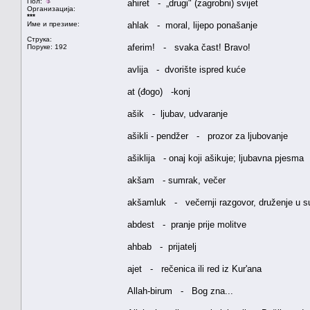
Пол:
ahiret - „drugi" (zagrobni) svijet
Организација:
***
Име и презиме:
ahlak - moral, lijepo ponašanje
Струка:
aferim! - svaka čast! Bravo!
Поруке: 192
avlija - dvorište ispred kuće
at (đogo) -konj
ašik - ljubav, udvaranje
ašikli - pendžer - prozor za ljubovanje
ašiklija - onaj koji ašikuje; ljubavna pjesma
akšam - sumrak, večer
akšamluk - večernji razgovor, druženje u 
abdest - pranje prije molitve
ahbab - prijatelj
ajet - rečenica ili red iz Kur'ana
Allah-birum - Bog zna...