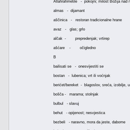
Allahrahmetile - pokojni; milost Božija nad 
almas - dijamant
aščinica - restoran tradicionalne hrane
avaz - glas; grlo
alčak - prepredenjak; vrtirep
ašćare - očigledno
B
bailisati se - onesvijestiti se
bostan - lubenica; vrt ili voćnjak
berićet/bereket - blagoslov, sreća, izobilje, 
bošča - marama; stolnjak
bulbul - slavuj
behut - opijenost; nesvjestica
bezbeli - naravno, mora da jeste, dabome