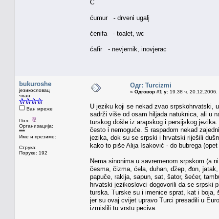
Ć
ćumur - drveni ugalj
ćenifa - toalet, wc
ćafir - nevjernik, inovjerac
bukuroshe
Одг: Turcizmi
језикословац
«
Одговор #1 у:
19.38 ч. 20.12.2006.
члан
U jeziku koji se nekad zvao srpskohrvatski, u 
Ван мреже
sadrži više od osam hiljada natuknica, ali u 
Пол:
turskog došle iz arapskog i persijskog jezika
Организација:
često i nemoguće. S raspadom nekad zajedničk
***
Име и презиме:
jezika, dok su se srpski i hrvatski riješili du
kako to piše Alija Isaković - do bubrega (ope
Струка:
Поруке: 192
Nema sinonima u savremenom srpskom (a ni hrv
česma, čizma, ćela, duhan, džep, đon, jatak, 
papuče, rakija, sapun, sat, šator, šećer, tamb
hrvatski jezikoslovci dogovorili da se srpski 
turska. Turske su i imenice sprat, kat i boja,
jer su ovaj cvijet upravo Turci presadili u Euro
izmislili tu vrstu peciva.