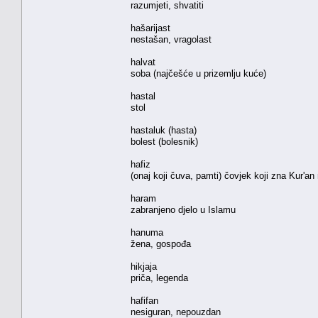
razumjeti, shvatiti
hašarijast
nestašan, vragolast
halvat
soba (najčešće u prizemlju kuće)
hastal
stol
hastaluk (hasta)
bolest (bolesnik)
hafiz
(onaj koji čuva, pamti) čovjek koji zna Kur'a
haram
zabranjeno djelo u Islamu
hanuma
žena, gospođa
hikjaja
priča, legenda
hafifan
nesiguran, nepouzdan