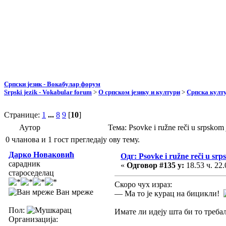
Српски језик - Вокабулар форум
Srpski jezik - Vokabular forum
>
О српском језику и култури
>
Српска култу
Странице:
1
...
8
9
[
10
]
Аутор
Тема: Psovke i ružne reči u srpsko
0 чланова и 1 гост прегледају ову тему.
Дарко Новаковић
Одг: Psovke i ružne reči u srp
сарадник
«
Одговор #135 у:
18.53 ч. 22.
староседелац
Скоро чух израз:
Ван мреже
— Ма то је курац на бицикли!
Пол:
Имате ли идеју шта би то требал
Организација: