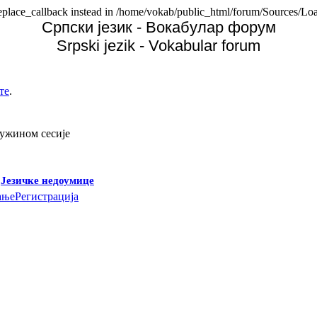
replace_callback instead in /home/vokab/public_html/forum/Sources/Loa
Српски језик - Вокабулар форум
Srpski jezik - Vokabular forum
те
.
дужином сесије
-
Језичке недоумице
ање
Регистрација