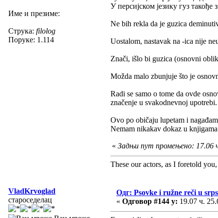
У персијском језику гуз такође з
Име и презиме:
Ne bih rekla da je guzica deminuti
Струка:
filolog
Поруке: 1.114
Uostalom, nastavak na -ica nije neuob
Znači, išlo bi guzica (osnovni obl
Možda malo zbunjuje što je osnovni 
Radi se samo o tome da ovde osnov
značenje u svakodnevnoj upotrebi.
Ovo po običaju lupetam i nagađa
Nemam nikakav dokaz u knjigam
«
Задњи пут промењено: 17.06 ч
These our actors, as I foretold you, w
VladKrvoglad
Одг: Psovke i ružne reči u srp
староседелац
«
Одговор #144 у:
19.07 ч. 25.