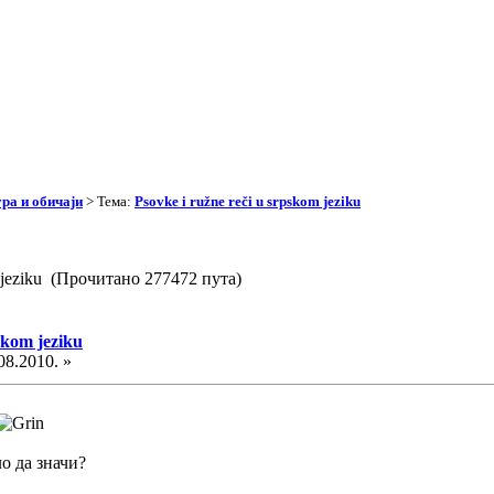
ра и обичаји
> Тема:
Psovke i ružne reči u srpskom jeziku
m jeziku (Прочитано 277472 пута)
skom jeziku
08.2010. »
о да значи?