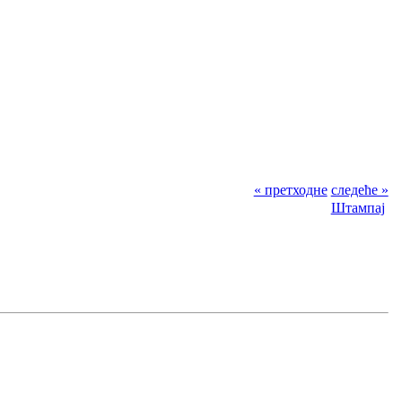
« претходне
следеће »
Штампај