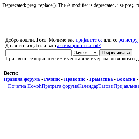
Deprecated: preg_replace(): The /e modifier is deprecated, use preg_
Добро дошли,
Гост
. Молимо вас
пријавите се
или се
региструј
Да ли сте изгубили ваш
активациони e-mail?
Пријавите се корисничким именом или имејлом, лозинком и 
Вести
:
Правила форума
-
Речник
-
Правопис
-
Граматика
-
Вокатив
Почетна
Помоћ
Претрага форума
Календар
Тагови
Пријављив