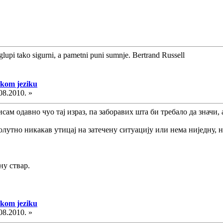
glupi tako sigurni, a pametni puni sumnje. Bertrand Russell
skom jeziku
08.2010. »
сам одавно чуо тај израз, па заборавих шта би требало да значи, 
олутно никакав утицај на затечену ситуацију или нема ниједну, 
у ствар.
skom jeziku
08.2010. »