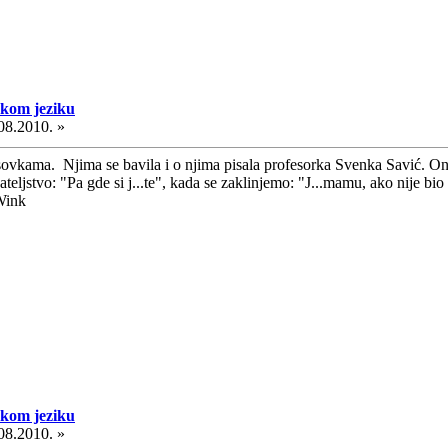
skom jeziku
08.2010. »
sovkama. Njima se bavila i o njima pisala profesorka Svenka Savić. One
ijateljstvo: "Pa gde si j...te", kada se zaklinjemo: "J...mamu, ako nije b
skom jeziku
08.2010. »