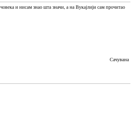
 човека и нисам знао шта значи, а на Вукајлији сам прочитао
Сачувана