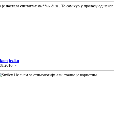
 је настала синтагма:
пи**ин дим
. То сам чуо у пролазу од неког
skom jeziku
08.2010. »
Не знам за етимологију, али стално је користим.