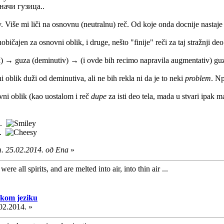
начи гузица..
v. Više mi liči na osnovnu (neutralnu) reč. Od koje onda docnije nastaj
ičajen za osnovni oblik, i druge, nešto "finije" reči za taj stražnji deo t
ik) → guza (deminutiv) → (i ovde bih recimo napravila augmentativ) guz
oblik duži od deminutiva, ali ne bih rekla ni da je to neki
problem
. N
ni oblik (kao uostalom i reč
dupe
za isti deo tela, mada u stvari ipak 
m.
a.
. 25.02.2014. од Ena
»
ere all spirits, and are melted into air, into thin air ...
skom jeziku
02.2014. »