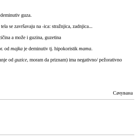
e deminutiv guza.
ela se završavaju na -ica: stražnjica, zadnjica...
ičina a može i guzina, guzetina
pr. od
majka
je deminutiv tj. hipokoristik
mama
.
manje od
guzice
, moram da priznam) ima negativno/ pežorativno
Сачувана