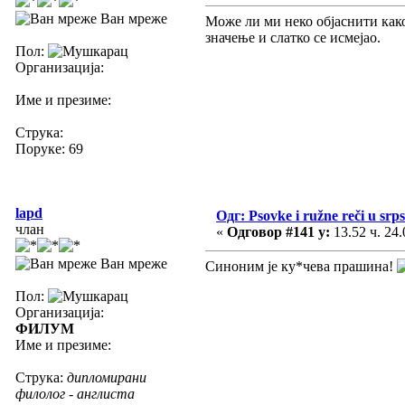
Ван мреже
Може ли ми неко објаснити како
значење и слатко се исмејао.
Пол:
Организација:
Име и презиме:
Струка:
Поруке: 69
lapd
Одг: Psovke i ružne reči u srp
члан
«
Одговор #141 у:
13.52 ч. 24.
Ван мреже
Синоним је ку*чева прашина!
Пол:
Организација:
ФИЛУМ
Име и презиме:
Струка:
дипломирани
филолог - англиста