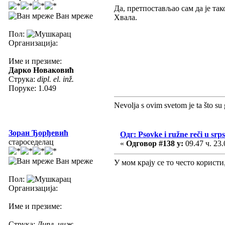
Да, претпостављао сам да је так
Ван мреже
Хвала.
Пол:
Организација:
Име и презиме:
Дарко Новаковић
Струка:
dipl. el. inž.
Поруке: 1.049
Nevolja s ovim svetom je ta što su 
Зоран Ђорђевић
Одг: Psovke i ružne reči u srp
староседелац
«
Одговор #138 у:
09.47 ч. 23.
Ван мреже
У мом крају се то често користи
Пол:
Организација:
Име и презиме:
Струка:
Дипл. инж.