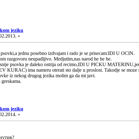
skom jeziku
02.2013. »
h psovki,a jednu posebno izdvajam i rado je se prisecam:IDI U OCIN.
cnom razgovoru neupadljivo. Medjutim,nas narod he he he.
asnije psovka je daleko ostrija od recimo,IDI U PICKU MATERINU,jer 
V KURAC) ima nameru oterati sto dalje u proslost. Takodje se moze r
ovke iz nekog drugog jezika molim ga da mi javi.
m greskama.
skom jeziku
02.2014. »
инутив?