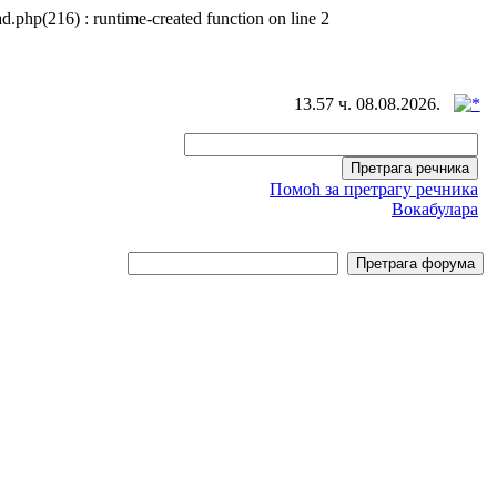
d.php(216) : runtime-created function on line 2
13.57 ч. 08.08.2026.
Помоћ за претрагу речника
Вокабулара