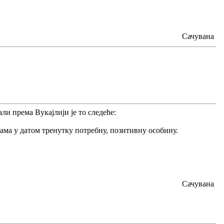
Сачувана
али према Вукајлији је то следеће:
нама у датом тренутку потребну, позитивну особину.
Сачувана