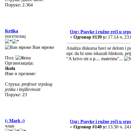
Поруке: 2.364
Ketika
Одг: Psovke i ružne reči u srp
посетилац
«
Одговор #139 у:
17.14 ч. 23.
Ван мреже
Analiza diskursa bavi se delom i p
npr. da bi smo iskazali bliskost, pr
Пол:
"A krivo mi u p.... materinu"...
Организација:
škola
Име и презиме:
Струка:
profesor srpskog
jezika i književnosti
Поруке: 23
(: Mark :)
Одг: Psovke i ružne reči u srp
члан
«
Одговор #140 у:
13.50 ч. 24.