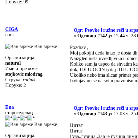
Поруке: 99
CIGA
Одг: Psovke i ružne reči u srp
гост
«
Одговор #142 у:
15.44 ч. 28.
Ван мреже
Pozdrav ,
Moj pokojni deda imao je dosta ti
Организација:
Naizgled nista uvredljivo,a u obi
natural
Koliko sam ja uspeo da shvatim k
Име и презиме:
dok, IDI U OCIN (citaj IDI U OCE
stojkovic miodrag
Ukoliko neko ima slican primer ps
Струка:
radnik
Izvinjavam se na svim pravopisni
Поруке: 2
Ena
Одг: Psovke i ružne reči u srp
староседелац
«
Одговор #143 у:
17.03 ч. 25.
Ван мреже
Цитат
Цитат
Организација:
Гуза..гузица..Зар је гузица дим