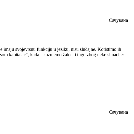
Сачувана
 imaju svojevrsnu funkciju u jeziku, nisu slučajne. Koristimo ih
io som kapitalac", kada iskazujemo žalost i tugu zbog neke situacije:
Сачувана