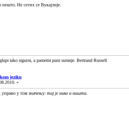
о нешто. Не сетих се Вукајлије.
glupi tako sigurni, a pametni puni sumnje. Bertrand Russell
skom jeziku
08.2010. »
, управо у том значењу:
тај је нико и ништа
.