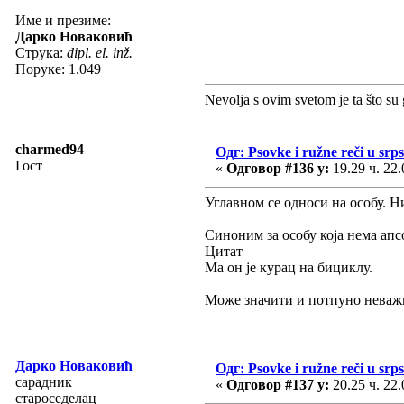
Име и презиме:
Дарко Новаковић
Струка:
dipl. el. inž.
Поруке: 1.049
Nevolja s ovim svetom je ta što su 
charmed94
Одг: Psovke i ružne reči u srp
Гост
«
Одговор #136 у:
19.29 ч. 22.
Углавном се односи на особу. Ни
Синоним за особу која нема апс
Цитат
Ма он је курац на бициклу.
Може значити и потпуно неважн
Дарко Новаковић
Одг: Psovke i ružne reči u srp
сарадник
«
Одговор #137 у:
20.25 ч. 22.
староседелац