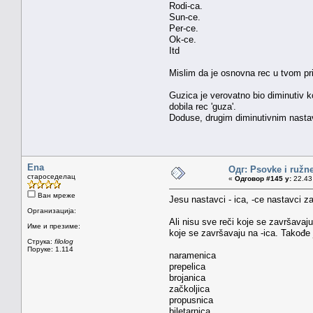
Rodi-ca.
Sun-ce.
Per-ce.
Ok-ce.
Itd
Mislim da je osnovna rec u tvom prim
Guzica je verovatno bio diminutiv ko
dobila rec 'guza'.
Doduse, drugim diminutivnim nastavk
Ena
Одг: Psovke i ružne
староседелац
«
Одговор #145 у:
22.43 
Ван мреже
Jesu nastavci - ica, -ce nastavci z
Организација:
Ali nisu sve reči koje se završavaj
Име и презиме:
koje se završavaju na -ica. Takođe je
Струка:
filolog
Поруке: 1.114
naramenica
prepelica
brojanica
začkoljica
propusnica
biletarnica