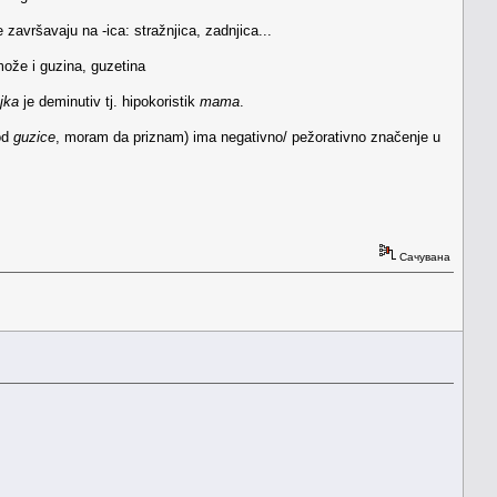
e završavaju na -ica: stražnjica, zadnjica...
može i guzina, guzetina
jka
je deminutiv tj. hipokoristik
mama
.
 od
guzice
, moram da priznam) ima negativno/ pežorativno značenje u
Сачувана