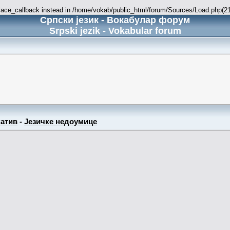
place_callback instead in /home/vokab/public_html/forum/Sources/Load.php(216
Српски језик - Вокабулар форум
Srpski jezik - Vokabular forum
атив
-
Језичке недоумице