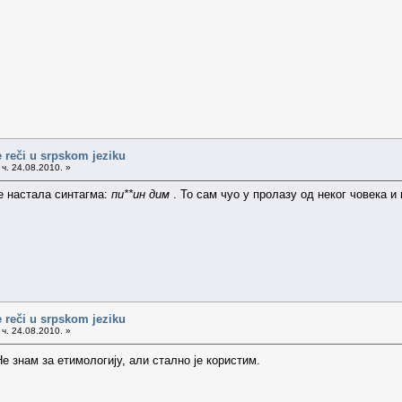
 reči u srpskom jeziku
ч. 24.08.2010. »
је настала синтагма:
пи**ин дим
. То сам чуо у пролазу од неког човека и
 reči u srpskom jeziku
ч. 24.08.2010. »
е знам за етимологију, али стално је користим.