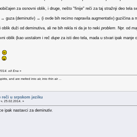
ičajen za osnovni oblik, i druge, nešto "finije" reči za taj stražnji deo tela s
k) → guza (deminutiv) → (i ovde bih recimo napravila augmentativ) guzičina a 
blik duži od deminutiva, ali ne bih rekla ni da je to neki
problem
. Npr. od
ma
ni oblik (kao uostalom i reč
dupe
za isti deo tela, mada u stvari ipak manje
m.
.
2014. од Ena
»
rits, and are melted into air, into thin air ...
 reči u srpskom jeziku
ч. 25.02.2014. »
-ce ipak nastavci za deminutiv.