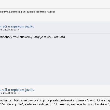
 sigurni, a pametni puni sumnje. Bertrand Russell
 reči u srpskom jeziku
ч. 23.08.2010. »
 управо у том значењу:
тај је нико и ништа
.
 reči u srpskom jeziku
ч. 23.08.2010. »
ovkama. Njima se bavila i o njima pisala profesorka Svenka Savić. One imaju s
: "Pa gde si j...te", kada se zaklinjemo: "J...mamu, ako nije bio som kapitalac"