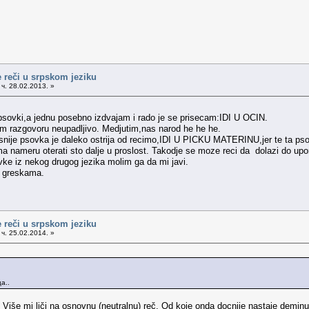
 reči u srpskom jeziku
ч. 28.02.2013. »
 psovki,a jednu posebno izdvajam i rado je se prisecam:IDI U OCIN.
nom razgovoru neupadljivo. Medjutim,nas narod he he he.
snije psovka je daleko ostrija od recimo,IDI U PICKU MATERINU,jer te ta ps
 nameru oterati sto dalje u proslost. Takodje se moze reci da dolazi do up
vke iz nekog drugog jezika molim ga da mi javi.
m greskama.
 reči u srpskom jeziku
ч. 25.02.2014. »
а..
. Više mi liči na osnovnu (neutralnu) reč. Od koje onda docnije nastaje deminu