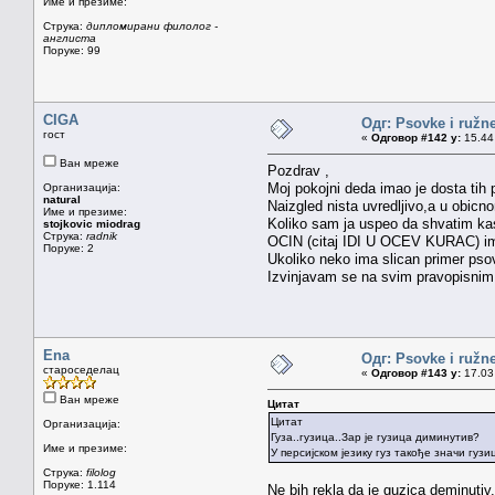
Име и презиме:
Струка:
дипломирани филолог -
англиста
Поруке: 99
CIGA
Одг: Psovke i ružne
гост
«
Одговор #142 у:
15.44 
Ван мреже
Pozdrav ,
Moj pokojni deda imao je dosta tih
Организација:
natural
Naizgled nista uvredljivo,a u obic
Име и презиме:
Koliko sam ja uspeo da shvatim ka
stojkovic miodrag
Струка:
radnik
OCIN (citaj IDI U OCEV KURAC) ima
Поруке: 2
Ukoliko neko ima slican primer pso
Izvinjavam se na svim pravopisni
Ena
Одг: Psovke i ružne
староседелац
«
Одговор #143 у:
17.03 
Ван мреже
Цитат
Цитат
Организација:
Гуза..гузица..Зар је гузица диминутив?
Име и презиме:
У персијском језику гуз такође значи гузиц
Струка:
filolog
Поруке: 1.114
Ne bih rekla da je guzica deminutiv