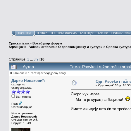
ПОЧЕТНА
ПОМОЋ
ПРЕТРАГА ФОРУМА
КАЛЕНДАР
ТАГОВИ
ПРИЈАВЉИВА
Српски језик - Вокабулар форум
Srpski jezik - Vokabular forum
>
О српском језику и култури
>
Српска култура
Странице:
1
...
8
9
[
10
]
Аутор
Тема: Psovke i ružne reči u sr
0 чланова и 1 гост прегледају ову тему.
Дарко Новаковић
Одг: Psovke i ružne
сарадник
«
Одговор #135 у:
18.53 
староседелац
Скоро чух израз:
Ван мреже
— Ма то је курац на бицикли!
Пол:
Организација:
Имате ли идеју шта би то требал
Име и презиме:
Дарко Новаковић
Струка:
dipl. el. inž.
Поруке: 1.049