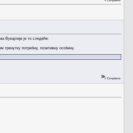
Сачувана
а Вукајлији је то следеће:
ом тренутку потребну, позитивну особину.
Сачувана