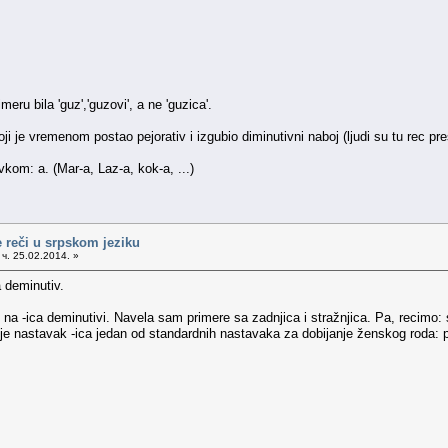
eru bila 'guz','guzovi', a ne 'guzica'.
ji je vremenom postao pejorativ i izgubio diminutivni naboj (ljudi su tu rec pr
om: a. (Mar-a, Laz-a, kok-a, ...)
 reči u srpskom jeziku
ч. 25.02.2014. »
a deminutiv.
u na -ica deminutivi. Navela sam primere sa zadnjica i stražnjica. Pa, recimo: 
 nastavak -ica jedan od standardnih nastavaka za dobijanje ženskog roda: prijatelj