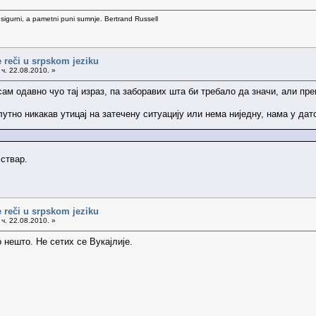
 sigurni, a pametni puni sumnje. Bertrand Russell
 reči u srpskom jeziku
ч. 22.08.2010. »
ам одавно чуо тај израз, па заборавих шта би требало да значи, али прем
утно никакав утицај на затечену ситуацију или нема ниједну, нама у дат
ствар.
 reči u srpskom jeziku
ч. 22.08.2010. »
 нешто. Не сетих се Вукајлије.