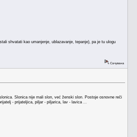
estali shvatati kao umanjenje, ublazavanje, tepanje), pa je tu ulogu
Сачувана
slonica. Slonica nije mali slon, već ženski slon. Postoje osnovne reči
 - prijateljica, piljar - piljarica, lav - lavica ...