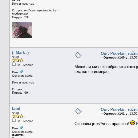
škola
Име и презиме:
Струка:
profesor srpskog jezika i
književnosti
Поруке: 23
(: Mark :)
Одг: Psovke i ružne
члан
«
Одговор #140 у:
13.50 
Ван мреже
Може ли ми неко објаснити како 
слатко се исмејао.
Пол:
Организација:
Име и презиме:
Струка:
Поруке: 69
lapd
Одг: Psovke i ružne
члан
«
Одговор #141 у:
13.52 
Ван мреже
Синоним је ку*чева прашина!
Н
Пол:
Организација:
ФИЛУМ