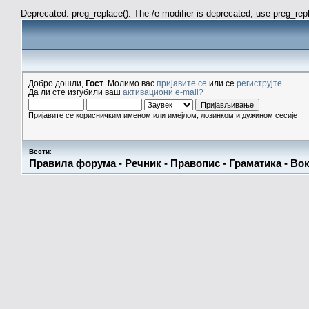
Deprecated: preg_replace(): The /e modifier is deprecated, use preg_re
Добро дошли,
Гост
. Молимо вас
пријавите се
или се
региструјте
.
Да ли сте изгубили ваш
активациони e-mail?
Пријавите се корисничким именом или имејлом, лозинком и дужином сесије
Вести
:
Правила форума
-
Речник
-
Правопис
-
Граматика
-
Вок