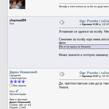
Nevolja s ovim svetom je ta što su glupi tako
charmed94
Одг: Psovke i ružne
Гост
«
Одговор #136 у:
19.29 
Углавном се односи на особу. Нис
Синоним за особу која нема апсол
Цитат
Ма он је курац на бициклу.
Може значити и потпуно неважну 
Дарко Новаковић
Одг: Psovke i ružne
сарадник
«
Одговор #137 у:
20.25 
староседелац
Да, претпостављао сам да је тако
Ван мреже
Хвала.
Пол:
Организација:
Име и презиме:
Дарко Новаковић
Струка:
dipl. el. inž.
Поруке: 1.049