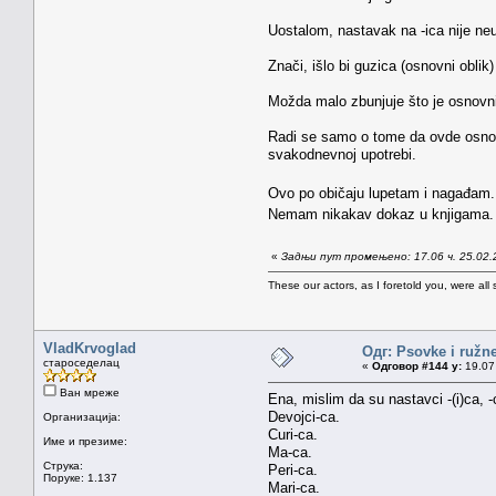
Uostalom, nastavak na -ica nije neuob
Znači, išlo bi guzica (osnovni obli
Možda malo zbunjuje što je osnovni o
Radi se samo o tome da ovde osnov
svakodnevnoj upotrebi.
Ovo po običaju lupetam i nagađa
Nemam nikakav dokaz u knjigama
«
Задњи пут промењено: 17.06 ч. 25.02.
These our actors, as I foretold you, were all spi
VladKrvoglad
Одг: Psovke i ružne
староседелац
«
Одговор #144 у:
19.07 
Ван мреже
Ena, mislim da su nastavci -(i)ca, 
Devojci-ca.
Организација:
Curi-ca.
Име и презиме:
Ma-ca.
Струка:
Peri-ca.
Поруке: 1.137
Mari-ca.