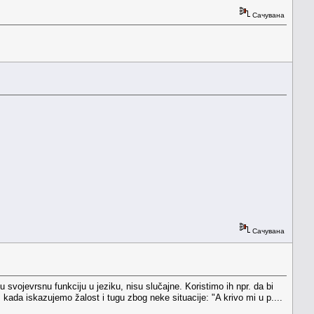
Сачувана
Сачувана
vojevrsnu funkciju u jeziku, nisu slučajne. Koristimo ih npr. da bi
, kada iskazujemo žalost i tugu zbog neke situacije: "A krivo mi u p....