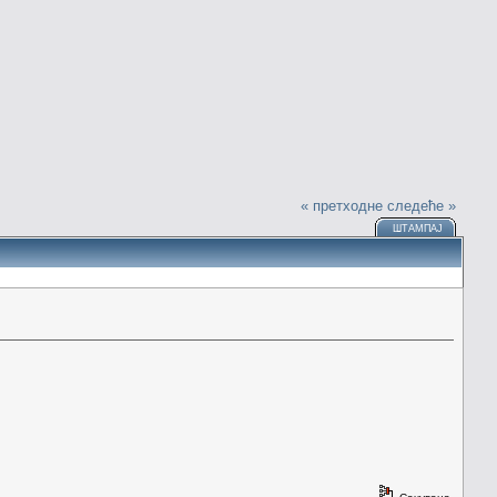
« претходне
следеће »
ШТАМПАЈ