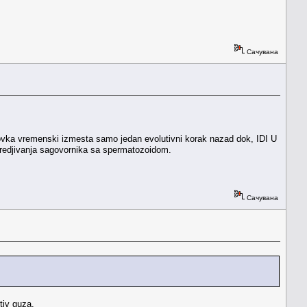
Сачувана
ovka vremenski izmesta samo jedan evolutivni korak nazad dok, IDI U
oredjivanja sagovornika sa spermatozoidom.
Сачувана
tiv guza.