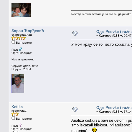
Nevolja s ovim svetom je ta što su glupi tako
Зоран Ђорђевић
Одг: Psovke i ružne
староседелац
«
Одговор #138 у:
09.47 
Ван мреже
У мом крају се то често користи,
Пол:
Организација:
Име и презиме:
Струка:
Дипл. инж.
Поруке: 2.364
Ketika
Одг: Psovke i ružne
посетилац
«
Одговор #139 у:
17.14 
Ван мреже
Analiza diskursa bavi se delom i ps
smo iskazali bliskost, prijateljstvo
Пол:
Организација:
materinu"...