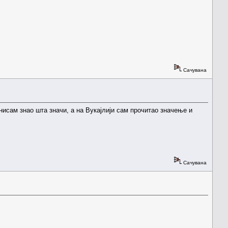
Сачувана
 нисам знао шта значи, а на Вукајлији сам прочитао значење и
Сачувана