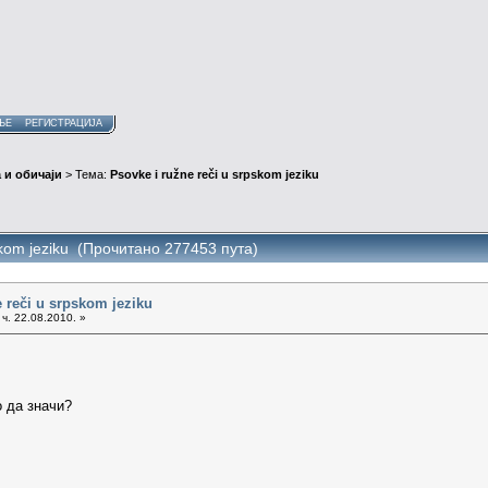
ЊЕ
РЕГИСТРАЦИЈА
 и обичаји
> Тема:
Psovke i ružne reči u srpskom jeziku
pskom jeziku (Прочитано 277453 пута)
 reči u srpskom jeziku
ч. 22.08.2010. »
о да значи?