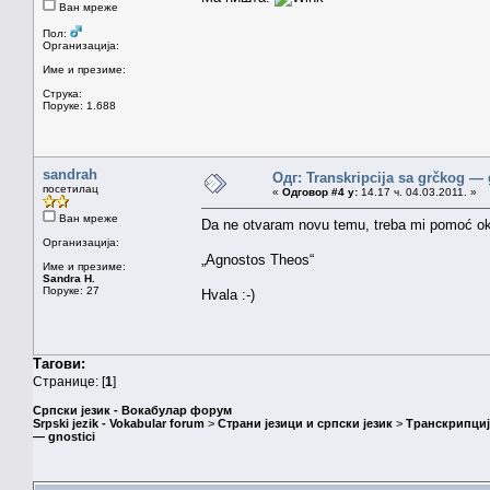
Ван мреже
Пол:
Организација:
Име и презиме:
Струка:
Поруке: 1.688
sandrah
Одг: Transkripcija sa grčkog — 
посетилац
«
Одговор #4 у:
14.17 ч. 04.03.2011. »
Ван мреже
Da ne otvaram novu temu, treba mi pomoć oko
Организација:
„Agnostos Theos“
Име и презиме:
Sandra H.
Поруке: 27
Hvala :-)
Тагови:
Странице: [
1
]
Српски језик - Вокабулар форум
Srpski jezik - Vokabular forum
>
Страни језици и српски језик
>
Транскрипциј
— gnostici