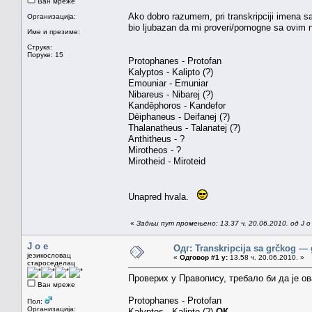
Ван мреже
Ako dobro razumem, pri transkripciji imena sa
Организација:
bio ljubazan da mi proveri/pomogne sa ovim
Име и презиме:
Струка:
Поруке: 15
Protophanes - Protofan
Kalyptos - Kalipto (?)
Emouniar - Emuniar
Nibareus - Nibarej (?)
Kandēphoros - Kandefor
Dēiphaneus - Deifanej (?)
Thalanatheus - Talanatej (?)
Anthitheus - ?
Mirotheos - ?
Mirotheid - Miroteid
Unapred hvala.
«
Задњи пут промењено: 13.37 ч. 20.06.2010. од J o
J o e
Одг: Transkripcija sa grčkog — 
језикословац
«
Одговор #1 у:
13.58 ч. 20.06.2010. »
староседелац
Проверих у Правопису, требало би да је ов
Ван мреже
Protophanes - Protofan
Пол:
Организација:
Kalyptos - Kalipto (?)
ОК