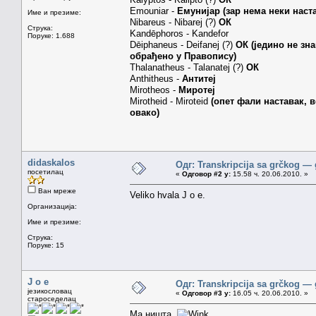
Emouniar -
Емунијар (зар нема неки наста
Име и презиме:
Nibareus - Nibarej (?)
ОК
Струка:
Kandēphoros - Kandefor
Поруке: 1.688
Dēiphaneus - Deifanej (?)
ОК (једино не зна
обрађено у Правопису)
Thalanatheus - Talanatej (?)
ОК
Anthitheus -
Антитеј
Mirotheos -
Миротеј
Mirotheid - Miroteid
(опет фали наставак, 
овако)
didaskalos
Одг: Transkripcija sa grčkog — 
посетилац
«
Одговор #2 у:
15.58 ч. 20.06.2010. »
Ван мреже
Veliko hvala J o e.
Организација:
Име и презиме:
Струка:
Поруке: 15
J o e
Одг: Transkripcija sa grčkog — 
језикословац
«
Одговор #3 у:
16.05 ч. 20.06.2010. »
староседелац
Ма ништа.