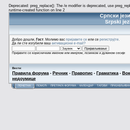
Deprecated: preg_replace(): The /e modifier is deprecated, use preg_re
runtime-created function on line 2
Српски јез
Srpski jez
Добро дошли,
Гост
. Молимо вас
пријавите се
или се
региструјте
.
Да ли сте изгубили ваш
активациони e-mail?
Пријавите се корисничким именом или имејлом, лозинком и дужином сесије
Вести
:
Правила форума
-
Речник
-
Правопис
-
Граматика
-
Вок
недоумице
ПОЧЕТНА
ПОМОЋ
ПРЕТРАГА ФОРУМА
КАЛЕНДАР
ТАГОВИ
ПРИЈАВЉИВА