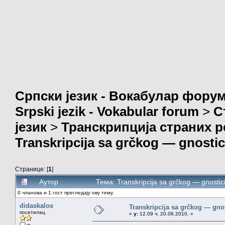
Српски језик - Вокабулар фору
Srpski jezik - Vokabular forum
>
С
језик
>
Транскрипција страних р
Transkripcija sa grčkog — gnostic
Странице: [
1
]
Аутор
Тема: Transkripcija sa grčkog — gnosti
0 чланова и 1 гост прегледају ову тему.
didaskalos
Transkripcija sa grčkog — gnos
посетилац
«
у:
12.09 ч. 20.06.2010. »