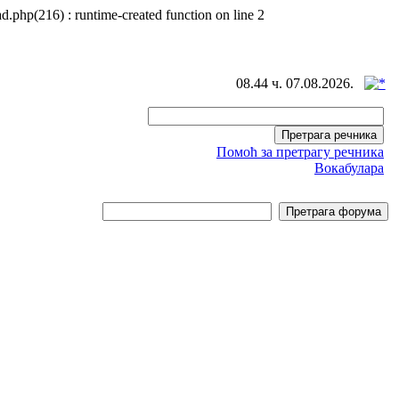
d.php(216) : runtime-created function on line 2
08.44 ч. 07.08.2026.
Помоћ за претрагу речника
Вокабулара