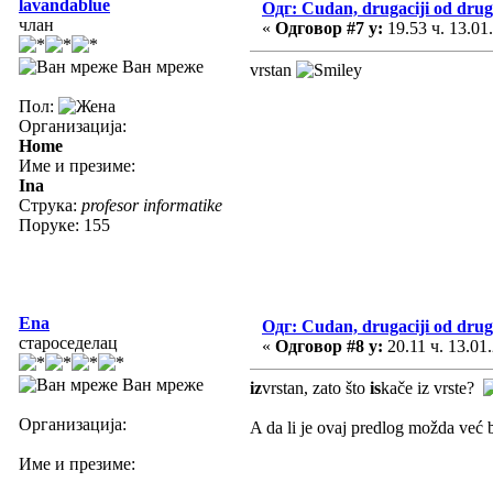
lavandablue
Одг: Cudan, drugaciji od drug
члан
«
Одговор #7 у:
19.53 ч. 13.01
Ван мреже
vrstan
Пол:
Организација:
Home
Име и презиме:
Ina
Струка:
profesor informatike
Поруке: 155
Ena
Одг: Cudan, drugaciji od drug
староседелац
«
Одговор #8 у:
20.11 ч. 13.01
Ван мреже
iz
vrstan, zato što
is
kače iz vrste?
Организација:
A da li je ovaj predlog možda već b
Име и презиме: