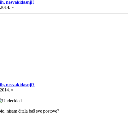
ih, nesvakidasnji?
.2014. »
ih, nesvakidasnji?
.2014. »
io, nisam čitala baš sve postove?