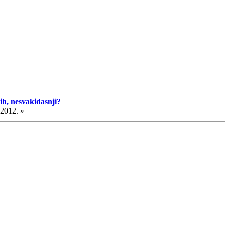
ih, nesvakidasnji?
.2012. »