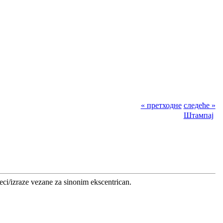
« претходне
следеће »
Штампај
reci/izraze vezane za sinonim ekscentrican.