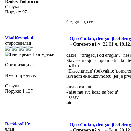
Radoš Todorović
Струка:
Поруке: 97
Cry guitar, cry. . .
VladKrvoglad
Одг: Cudan, drugaciji od drug
староседелац
«
Одговор #1 у:
22.01 ч. 18.12
Ван мреже
dakle: "drugaciji od drugih", "nesv
Stavise, mogu se upotrebiti u kont
Организација:
razliku.
"Ekscentrican' (bukvalno: 'pomeren 
Име и презиме:
izvsnom ekskluzivnoscu, jer je prva
Струка:
-'malo osuknut'
Поруке: 1.137
-'nisu mu sve koze na broju'
-'sasav'
-itd
RecklessLife
Одг: Cudan, drugaciji od drug
члан
«
Одговор #2 у:
14.04 ч. 20.12