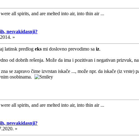
ere all spirits, and are melted into air, into thin air ...
ih, nesvakidasnji?
.2014. »
aj latinsk predlog
eks
mi doslovno prevodimo sa
iz
.
 jedno od dobrih rešenja. Može da ima i pozitivan i negativan prizvuk, n
ne zna se zapravo čime izvrstan iskače ..., može npr. da iskače (iz vrs
tivnim osobinama.
ere all spirits, and are melted into air, into thin air ...
ih, nesvakidasnji?
7.2020. »