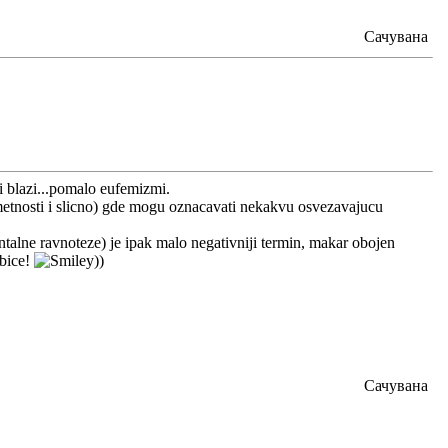
Сачувана
 i blazi...pomalo eufemizmi.
 umetnosti i slicno) gde mogu oznacavati nekakvu osvezavajucu
entalne ravnoteze) je ipak malo negativniji termin, makar obojen
ubice!
))
Сачувана