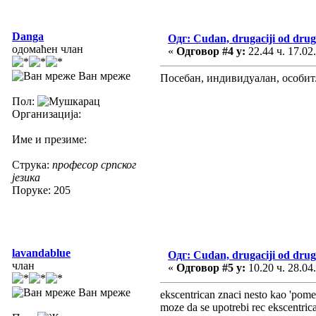
Danga
Одг: Cudan, drugaciji od drug
одомаћен члан
«
Одговор #4 у:
22.44 ч. 17.02
Ван мреже
Посебан, индивидуалан, особит
Пол:
Организација:
Име и презиме:
Струка:
професор српског
језика
Поруке: 205
lavandablue
Одг: Cudan, drugaciji od drug
члан
«
Одговор #5 у:
10.20 ч. 28.04
Ван мреже
ekscentrican znaci nesto kao 'pome
moze da se upotrebi rec ekscentrican