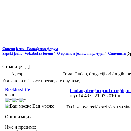
Српски језик - Вокабулар форум
Srpski jezik - Vokabular forum
>
О српском језику и култури
>
Синоними
(У
Странице: [
1
]
Аутор
Тема: Cudan, drugaciji od drugih, 
0 чланова и 1 гост прегледају ову тему.
RecklessLife
Cudan, drugaciji od drugih, n
члан
«
у:
14.48 ч. 21.07.2010. »
Ван мреже
Da li se ove reci/izrazi slazu sa s
Организација:
Име и презиме: