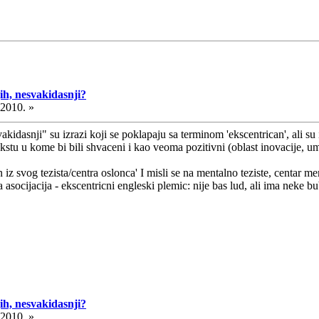
ih, nesvakidasnji?
.2010. »
akidasnji" su izrazi koji se poklapaju sa terminom 'ekscentrican', ali su
ekstu u kome bi bili shvaceni i kao veoma pozitivni (oblast inovacije,
iz svog tezista/centra oslonca' I misli se na mentalno teziste, centar m
 asocijacija - ekscentricni engleski plemic: nije bas lud, ali ima neke b
ih, nesvakidasnji?
.2010. »