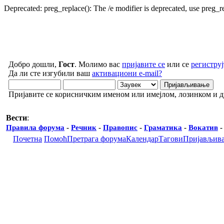
Deprecated: preg_replace(): The /e modifier is deprecated, use preg_
Добро дошли,
Гост
. Молимо вас
пријавите се
или се
региструј
Да ли сте изгубили ваш
активациони e-mail?
Пријавите се корисничким именом или имејлом, лозинком и 
Вести
:
Правила форума
-
Речник
-
Правопис
-
Граматика
-
Вокатив
Почетна
Помоћ
Претрага форума
Календар
Тагови
Пријављив