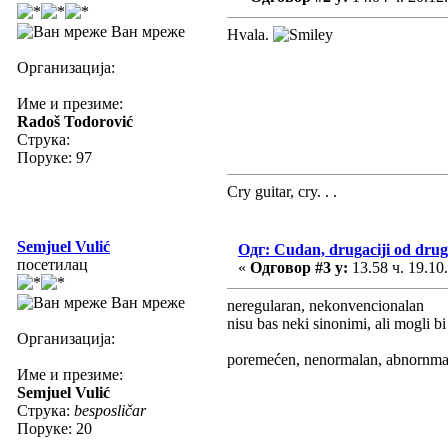
Ван мреже
Hvala.
Организација:
Име и презиме:
Radoš Todorović
Струка:
Поруке: 97
Cry guitar, cry. . .
Semjuel Vulić
Одг: Cudan, drugaciji od drug
посетилац
«
Одговор #3 у:
13.58 ч. 19.10
Ван мреже
neregularan, nekonvencionalan
nisu bas neki sinonimi, ali mogli bi
Организација:
poremećen, nenormalan, abnornmala
Име и презиме:
Semjuel Vulić
Струка:
besposličar
Поруке: 20