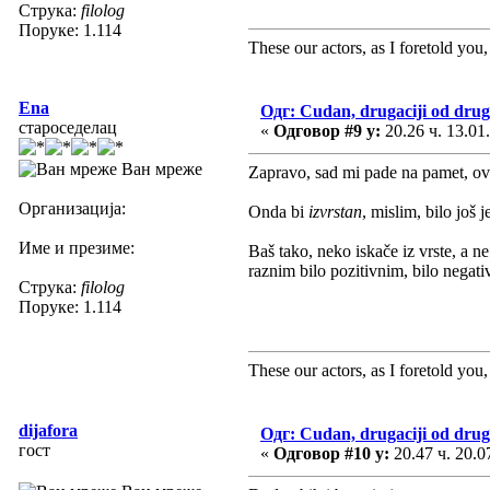
Струка:
filolog
Поруке: 1.114
These our actors, as I foretold you, w
Ena
Одг: Cudan, drugaciji od drug
староседелац
«
Одговор #9 у:
20.26 ч. 13.01
Ван мреже
Zapravo, sad mi pade na pamet, ov
Организација:
Onda bi
izvrstan
, mislim, bilo još
Име и презиме:
Baš tako, neko iskače iz vrste, a 
raznim bilo pozitivnim, bilo nega
Струка:
filolog
Поруке: 1.114
These our actors, as I foretold you, w
dijafora
Одг: Cudan, drugaciji od drug
гост
«
Одговор #10 у:
20.47 ч. 20.0