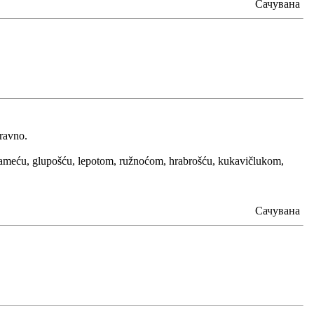
Сачувана
aravno.
te) pameću, glupošću, lepotom, ružnoćom, hrabrošću, kukavičlukom,
Сачувана