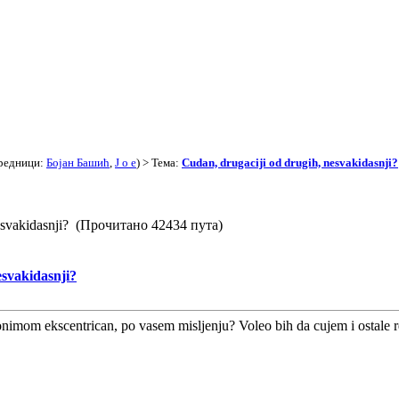
редници:
Бојан Башић
,
J o e
) > Тема:
Cudan, drugaciji od drugih, nesvakidasnji?
nesvakidasnji? (Прочитано 42434 пута)
esvakidasnji?
inonimom ekscentrican, po vasem misljenju? Voleo bih da cujem i ostale 