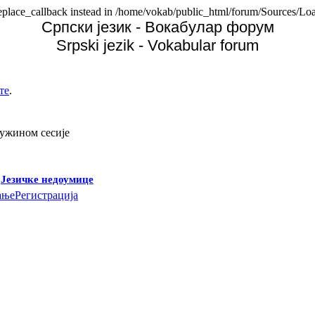
replace_callback instead in /home/vokab/public_html/forum/Sources/Loa
Српски језик - Вокабулар форум
Srpski jezik - Vokabular forum
те
.
дужином сесије
-
Језичке недоумице
ање
Регистрација