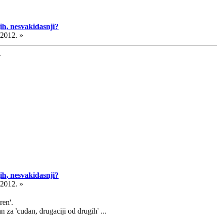
ih, nesvakidasnji?
.2012. »
.
ih, nesvakidasnji?
.2012. »
ren'.
 za 'cudan, drugaciji od drugih' ...