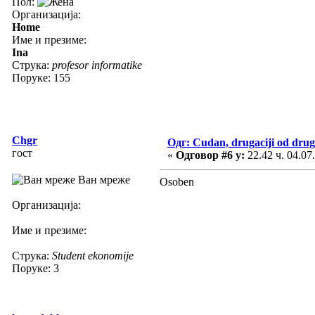
Пол:
Организација:
Home
Име и презиме:
Ina
Струка:
profesor informatike
Поруке: 155
Chgr
Одг: Cudan, drugaciji od drug
гост
«
Одговор #6 у:
22.42 ч. 04.07
Ван мреже
Osoben
Организација:
Име и презиме:
Струка:
Student ekonomije
Поруке: 3