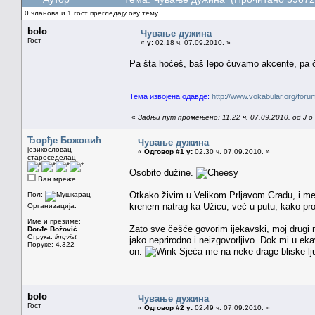
0 чланова и 1 гост прегледају ову тему.
bolo
Чување дужина
Гост
«
у:
02.18 ч. 07.09.2010. »
Pa šta hoćeš, baš lepo čuvamo akcente, pa 
Тема извојена одавде:
http://www.vokabular.org/fo
«
Задњи пут промењено: 11.22 ч. 07.09.2010. од J o
Ђорђе Божовић
Чување дужина
језикословац
«
Одговор #1 у:
02.30 ч. 07.09.2010. »
староседелац
Osobito dužine.
Ван мреже
Otkako živim u Velikom Prljavom Gradu, i men
Пол:
krenem natrag ka Užicu, već u putu, kako 
Организација:
Име и презиме:
Zato sve češće govorim ijekavski, moj drugi m
Đorđe Božović
Струка:
lingvist
jako neprirodno i neizgovorljivo. Dok mi u ek
Поруке: 4.322
on.
Sjeća me na neke drage bliske lju
bolo
Чување дужина
Гост
«
Одговор #2 у:
02.49 ч. 07.09.2010. »