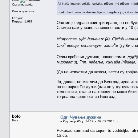
Ali inače imamo: sèljāk - seljáka, pîšem - nè pīšem - nàpīš
Организација:
Име и презиме:
I neko kad nema te dužine ili je on negde s juga ili roditel
Струка:
Поруке: 1.688
Ово ме је здраво заинтригирало, па не бу
Снимио сам управо завршене вести у 10 (в
а
а
а
ѐ
ːвропске, ујѐ
ːдињених (4), Сјѐ
ːдињеним, 
а
ə
Сло̀
ːвеније, мѝːленијум, за̀ти
м
(ту би сп
а
Осим краћења дужина, нашао сам и:
прѐ
д
миро̀вати
), Гпл.
нѐдеља, хѝљада (nȅdēljā, 
(Да не испустим да кажем, вести су трајал
Ја, дакле, не мислим да Београд чува икак
он се најчешће дуљи (али не у дугоузлазни,
телевизији, стање на терену не може бити м
то реална вредност за Београд.
bolo
Одг: Чување дужина
Гост
«
Одговор #5 у:
14.12 ч. 07.09.2010. »
Pokušao sam sad da čujem tu voditeljku, al
Užicu
.