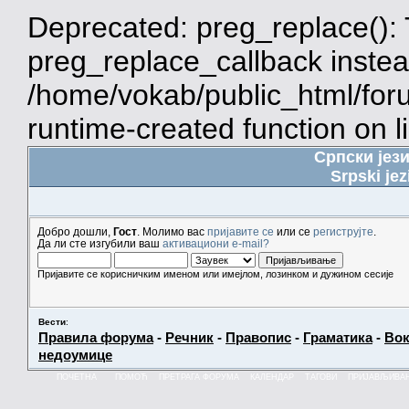
Deprecated: preg_replace(): 
preg_replace_callback instea
/home/vokab/public_html/for
runtime-created function on l
Српски јез
Srpski jez
Добро дошли,
Гост
. Молимо вас
пријавите се
или се
региструјте
.
Да ли сте изгубили ваш
активациони e-mail?
Пријавите се корисничким именом или имејлом, лозинком и дужином сесије
Вести
:
Правила форума
-
Речник
-
Правопис
-
Граматика
-
Вок
недоумице
ПОЧЕТНА
ПОМОЋ
ПРЕТРАГА ФОРУМА
КАЛЕНДАР
ТАГОВИ
ПРИЈАВЉИВА