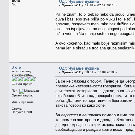
bolo
Одг: Чување дужина
Гост
«
Одговор #11 у:
17.18 ч. 07.09.2010. »
Pa ne znam, to bi trebao neko da prouči umes
čuva i baš lepo sve priča po Vuku i to je to".
spavam, òdspavam
meni tako bez dužina zvuč
oblicima ispoljavaju kao dugi slogovi pod akce
ništa više i ništa manje sistem nego beograds
A ovo kokretno, kad malo bolje razmislim mis
nema jer je skraćuje tročlana grupa suglasnik
J o e
Одг: Чување дужина
језикословац
«
Одговор #12 у:
18.31 ч. 07.09.2010. »
староседелац
Ја се не слажем с тобом. Тачно је да беог
Ван мреже
превелике хетерогености говорника. Кога 
спикерског материјала — дакле, оног који
Пол:
скраћених облика над нескраћенима, и то са
Организација:
рећи: „Да, али то није типични београдски
Име и презиме:
заиста говори ко како хоће.
Струка:
Поруке: 1.688
За
европски
и
вештачки
помало и има логи
та промена застарела и досад забележена 
је једно од најпознатијих акценатских пра
саобраћајница
и
резерва
крате вокал пред 