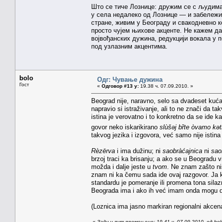
Што се тиче Лознице: дружим се с људима
у села недалеко од Лознице — и забележ
стране, живим у Београду и свакодневно к
просто чујем њихове акценте. Не кажем д
војвођанских дужина, редукцији вокала у 
под узлазним акцентима.
bolo
Одг: Чување дужина
Гост
«
Одговор #13 у:
19.38 ч. 07.09.2010. »
Beograd nije, naravno, selo sa dvadeset kuća 
napravio si istraživanje, ali to ne znači da ta
istina je verovatno i to konkretno da se ide ka
govor neko iskarikirano
slùšəj bȑte òvamo kət
takvog jezika i izgovora, već samo nije istin
Rèzērva
i ima dužinu; ni
saobràćajnica
ni
sao
brzoj traci ka brisanju; a ako se u Beogradu 
možda i dalje jeste u
tvom
. Ne znam zašto ni
znam ni ka čemu sada ide ovaj razgovor. Ja k
standardu je pomeranje ili promena tona sila
Beograda ima i ako ih već imam onda mogu 
(Loznica ima jasno markiran regionalni akcena
«
Задњи пут промењено: 19.41 ч. 07.09.2010. од bol