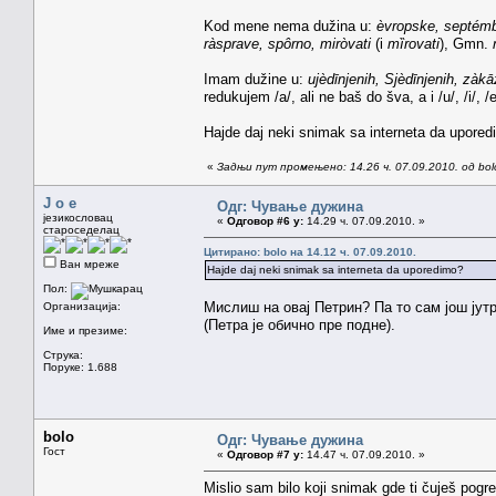
Kod mene nema dužina u:
èvropske, septémb
ràsprave, spôrno, miròvati
(i
mȉrovati
), Gmn.
Imam dužine u:
ujèdīnjenih, Sjèdīnjenih, zàkā
redukujem /a/, ali ne baš do šva, a i /u/, /i/, 
Hajde daj neki snimak sa interneta da upore
«
Задњи пут промењено: 14.26 ч. 07.09.2010. од bol
J o e
Одг: Чување дужина
језикословац
«
Одговор #6 у:
14.29 ч. 07.09.2010. »
староседелац
Цитирано: bolo на 14.12 ч. 07.09.2010.
Ван мреже
Hajde daj neki snimak sa interneta da uporedimo?
Пол:
Мислиш на овај Петрин? Па то сам још јут
Организација:
(Петра је обично пре подне).
Име и презиме:
Струка:
Поруке: 1.688
bolo
Одг: Чување дужина
Гост
«
Одговор #7 у:
14.47 ч. 07.09.2010. »
Mislio sam bilo koji snimak gde ti čuješ pog