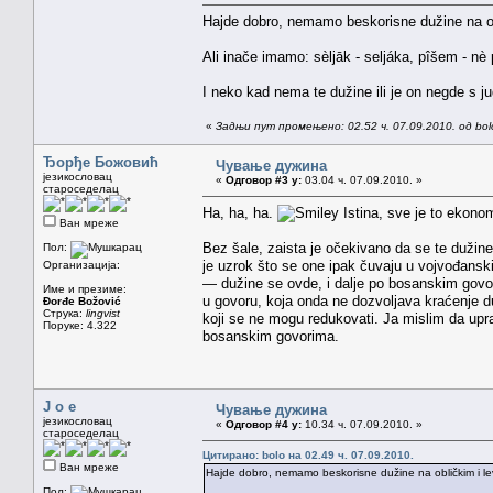
Hajde dobro, nemamo beskorisne dužine na ob
Ali inače imamo: sèljāk - seljáka, pîšem - nè 
I neko kad nema te dužine ili je on negde s juga 
«
Задњи пут промењено: 02.52 ч. 07.09.2010. од bol
Ђорђе Божовић
Чување дужина
језикословац
«
Одговор #3 у:
03.04 ч. 07.09.2010. »
староседелац
Ha, ha, ha.
Istina, sve je to ekonom
Ван мреже
Bez šale, zaista je očekivano da se te dužin
Пол:
je uzrok što se one ipak čuvaju u vojvođanski
Организација:
— dužine se ovde, i dalje po bosanskim govori
Име и презиме:
u govoru, koja onda ne dozvoljava kraćenje du
Đorđe Božović
Струка:
lingvist
koji se ne mogu redukovati. Ja mislim da upr
Поруке: 4.322
bosanskim govorima.
J o e
Чување дужина
језикословац
«
Одговор #4 у:
10.34 ч. 07.09.2010. »
староседелац
Цитирано: bolo на 02.49 ч. 07.09.2010.
Ван мреже
Hajde dobro, nemamo beskorisne dužine na obličkim i le
Пол: