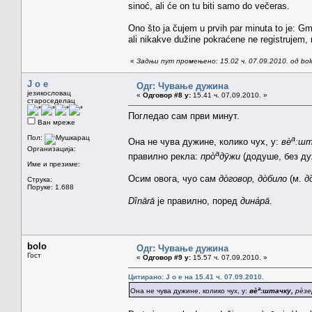
sinoć, ali će on tu biti samo do večeras.
Ono što ja čujem u prvih par minuta to je: G
ali nikakve dužine pokraćene ne registrujem, 
«
Задњи пут промењено: 15.02 ч. 07.09.2010. од bol
J o e
Одг: Чување дужина
језикословац
«
Одговор #8 у:
15.41 ч. 07.09.2010. »
староседелац
Погледао сам први минут.
Ван мреже
Пол:
а
Она не чува дужине, колико чух, у:
вѐ
ːшта
Организација:
а
правилно рекла:
про̀
дӯжи
(додуше, без д
Име и презиме:
Осим овога, чуо сам
до̀говор, до̀било
(м.
д
Струка:
Поруке: 1.688
Dȉnārā
је правилно, поред
дина́рā
.
bolo
Одг: Чување дужина
Гост
«
Одговор #9 у:
15.57 ч. 07.09.2010. »
Цитирано: J o e на 15.41 ч. 07.09.2010.
а
Она не чува дужине, колико чух, у:
вѐ
ːштачку,
рѐз