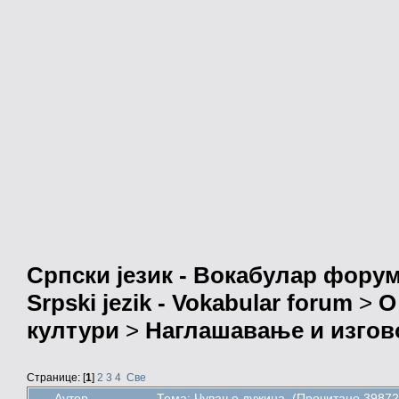
Српски језик - Вокабулар фору
Srpski jezik - Vokabular forum
>
О
култури
>
Наглашавање и изгов
Странице: [
1
]
2
3
4
Све
Аутор
Тема: Чување дужина (Прочитано 39872