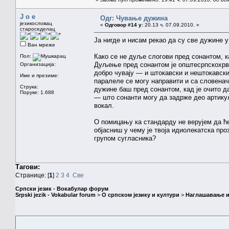
J o e
Одг: Чување дужина
језикословац
«
Одговор #14 у:
20.13 ч. 07.09.2010. »
староседелац
Ја нигде и нисам рекао да су све дужине 
Ван мреже
Како се не дуље слогови пред сонантом, 
Пол:
Дуљење пред сонантом је општесрпскохрват
Организација:
добро чувају — и штокавски и нештокавски, 
Име и презиме:
паралеле се могу направити и са словенач
Струка:
дужине баш пред сонантом, кад је очито д
Поруке: 1.688
— што сонанти могу да задрже део артикул
вокал.
О помицању ка стандарду не верујем да ће
објасниш у чему је твоја идиолекатска пр
групом сугласника?
Тагови:
Странице: [
1
]
2
3
4
Све
Српски језик - Вокабулар форум
Srpski jezik - Vokabular forum
>
О српском језику и култури
>
Наглашавање и