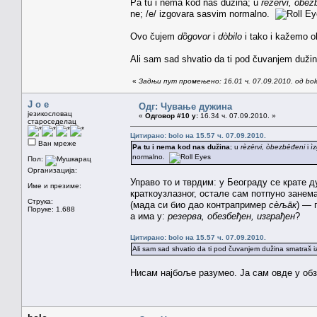
Pa tu i nema kod nas dužina; u
rèzērvi,
òbez
ne; /e/ izgovara sasvim normalno.
Ovo čujem
dȍgovor
i
dòbilo
i tako i kažemo o
Ali sam sad shvatio da ti pod čuvanjem dužina
«
Задњи пут промењено: 16.01 ч. 07.09.2010. од bol
J o e
Одг: Чување дужина
језикословац
«
Одговор #10 у:
16.34 ч. 07.09.2010. »
староседелац
Цитирано: bolo на 15.57 ч. 07.09.2010.
Ван мреже
Pa tu i nema kod nas dužina
; u
rèzērvi,
òbezbēđeni
i
ì
normalno.
Пол:
Организација:
Управо то и тврдим: у Београду се крате 
Име и презиме:
краткоузлазног, остале сам потпуно занема
Струка:
(мада си био дао контрапример
сѐљāк
) — 
Поруке: 1.688
а има у:
резерва, обезбеђен, изграђен
?
Цитирано: bolo на 15.57 ч. 07.09.2010.
Ali sam sad shvatio da ti pod čuvanjem dužina smatraš iz
Нисам најбоље разумео. Ја сам овде у обз