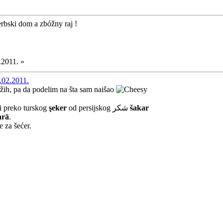
erbski dom a zbóžny raj !
.2011. »
.02.2011.
ažih, pa da podelim na šta sam naišao
i preko turskog
şeker
od persijskog شکر
šakar
arā
.
 za šećer.