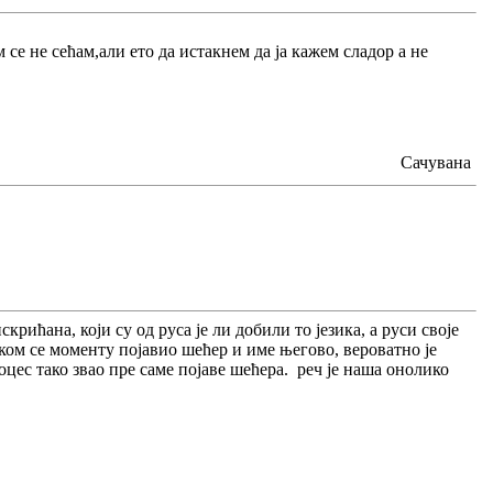
 се не сећам,али ето да истакнем да ја кажем сладор а не
Сачувана
скрићана, који су од руса је ли добили то језика, а руси своје
 ком се моменту појавио шећер и име његово, вероватно је
оцес тако звао пре саме појаве шећера. реч је наша онолико