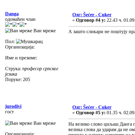
Danga
Одг: Šećer - Cuker
одомаћен члан
«
Одговор #4 у:
22.43 ч. 01.09
Ван мреже
А зашто сликари не поштују пр
Пол:
Организација:
Име и презиме:
Струка:
професор српског
језика
Поруке: 205
jurodivi
Одг: Šećer - Cuker
гост
«
Одговор #5 у:
01.35 ч. 02.09
Ван мреже
На велико слово циљаш Данга п
велика слова да ударам да не ом
Организација:
прешла у навику, нарочито на 