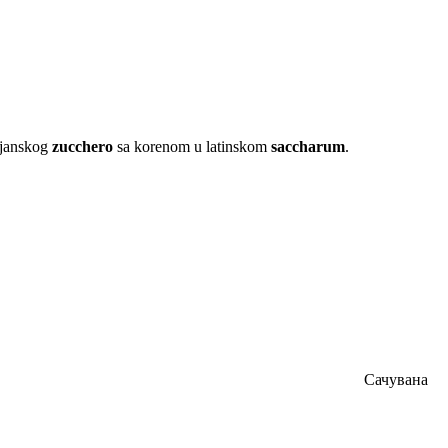
lijanskog
zucchero
sa korenom u latinskom
saccharum
.
Сачувана