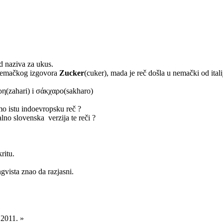
d naziva za ukus.
 nemačkog izgovora
Zucker
(cuker), mada je reč došla u nemački od ita
ρη(zahari) i σάκχαρο(sakharo)
imo istu indoevropsku reč ?
nalno slovenska verzija te reči ?
ritu.
gvista znao da razjasni.
.2011. »