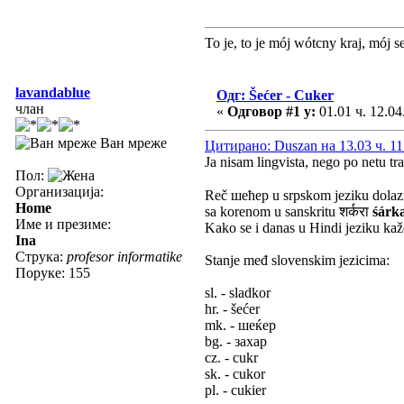
To je, to je mój wótcny kraj, mój s
lavandablue
Одг: Šećer - Cuker
члан
«
Одговор #1 у:
01.01 ч. 12.04
Ван мреже
Цитирано: Duszan на 13.03 ч. 11
Ja nisam lingvista, nego po netu tr
Пол:
Организација:
Reč шећер u srpskom jeziku dolaz
Home
sa korenom u sanskritu शर्करा
śárk
Име и презиме:
Kako se i danas u Hindi jeziku kaže
Ina
Струка:
profesor informatike
Stanje međ slovenskim jezicima:
Поруке: 155
sl. - sladkor
hr. - šećer
mk. - шеќер
bg. - захар
cz. - cukr
sk. - cukor
pl. - cukier