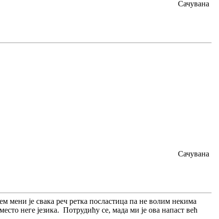
Сачувана
Сачувана
м мени је свака реч ретка посластица па не волим некима
место неге језика. Потрудићу се, мада ми је ова напаст већ