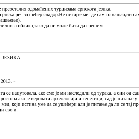
е преосталих одомаћених турцизама српскога језика.
 српска реч за шећер сладор.Не питајте ме где сам то нашао,ни сам
бјашњење).
личнога облика,тако да не може бити да грешим.
 ЈЕЗИКА
.2013. »
ита се напутовала, ако смо је ми наследили од турака, а они од сан
ростора ако је веровати археологији и генетици, сад је питање у
ед, који истина уме да се ушећери али је питање да ли се тај пр
и своји.