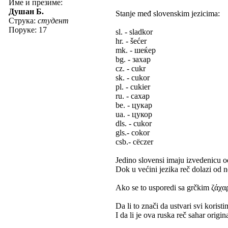
Име и презиме:
Душан Б.
Stanje međ slovenskim jezicima:
Струка:
студент
Поруке: 17
sl. - sladkor
hr. - šećer
mk. - шеќер
bg. - захар
cz. - cukr
sk. - cukor
pl. - cukier
ru. - сахар
be. - цукар
ua. - цукор
dls. - cukor
gls.- cokor
csb.- cëczer
Jedino slovensi imaju izvedenicu o
Dok u većini jezika reč dolazi od
Ako se to usporedi sa grčkim ζάχα
Da li to znači da ustvari svi korist
I da li je ova ruska reč sahar origi