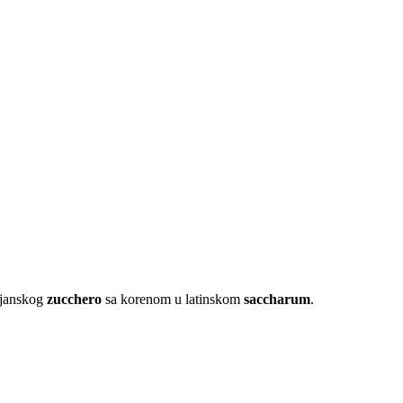
lijanskog
zucchero
sa korenom u latinskom
saccharum
.