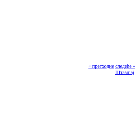
« претходне
следеће »
Штампај