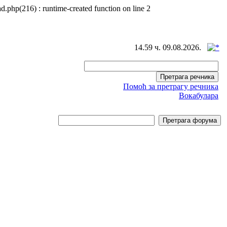
d.php(216) : runtime-created function on line 2
14.59 ч. 09.08.2026.
Помоћ за претрагу речника
Вокабулара