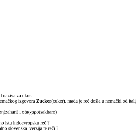
d naziva za ukus.
 nemačkog izgovora
Zucker
(cuker), mada je reč došla u nemački od ita
ρη(zahari) i σάκχαρο(sakharo)
imo istu indoevropsku reč ?
nalno slovenska verzija te reči ?