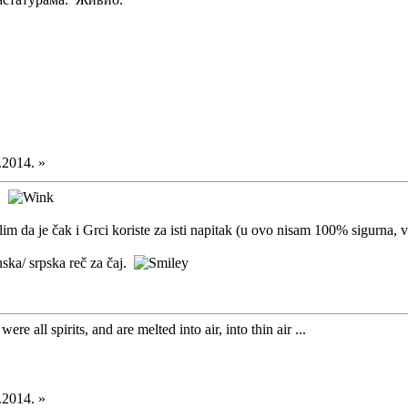
.2014. »
j!
im da je čak i Grci koriste za isti napitak (u ovo nisam 100% sigurna, va
nska/ srpska reč za čaj.
ere all spirits, and are melted into air, into thin air ...
.2014. »