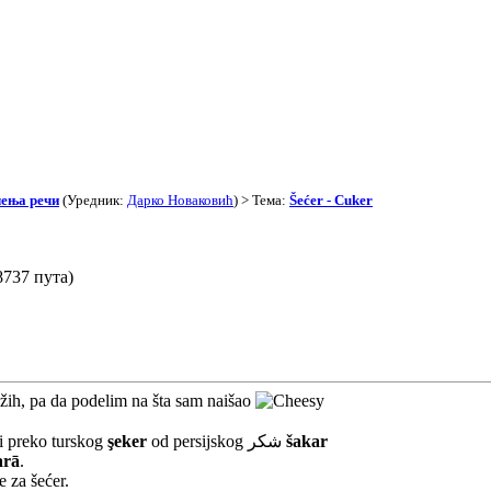
чења речи
(Уредник:
Дарко Новаковић
) > Тема:
Šećer - Cuker
8737 пута)
ažih, pa da podelim na šta sam naišao
i preko turskog
şeker
od persijskog شکر
šakar
arā
.
 za šećer.