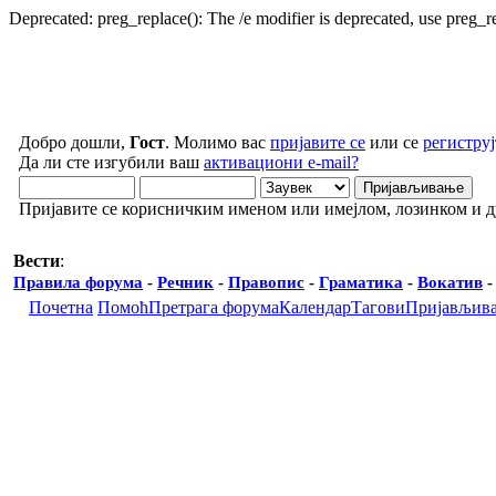
Deprecated: preg_replace(): The /e modifier is deprecated, use preg_
Добро дошли,
Гост
. Молимо вас
пријавите се
или се
региструј
Да ли сте изгубили ваш
активациони e-mail?
Пријавите се корисничким именом или имејлом, лозинком и 
Вести
:
Правила форума
-
Речник
-
Правопис
-
Граматика
-
Вокатив
Почетна
Помоћ
Претрага форума
Календар
Тагови
Пријављив