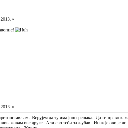
.2013. »
авопис!
.2013. »
ретпостављам. Верујем да ту има још грешака. Да ти право каже
аловажавам ове друге. Али ево теби за љубав. Ипак је ово је ли 
тастатурама. Живио.