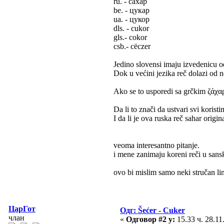
ru. - сахар
be. - цукар
ua. - цукор
dls. - cukor
gls.- cokor
csb.- cëczer
Jedino slovensi imaju izvedenicu o
Dok u većini jezika reč dolazi od
Ako se to usporedi sa grčkim ζάχα
Da li to znači da ustvari svi korist
I da li je ova ruska reč sahar origi
veoma interesantno pitanje.
i mene zanimaju koreni reči u sansk
ovo bi mislim samo neki stručan lin
ЦарГот
Одг: Šećer - Cuker
члан
«
Одговор #2 у:
15.33 ч. 28.11