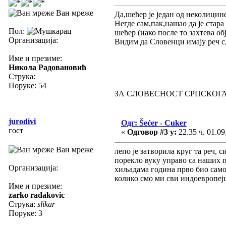
Ван мреже
Да,шећер је један од неколицин
Негде сам,пак,нашао да је стара
Пол:
шећер (иако после то захтева о
Организација:
Видим да Словенци имају реч с
Име и презиме:
Никола Радовановић
Струка:
Поруке: 54
ЗА СЛОВЕСНОСТ СРПСКОГА
jurodivi
Одг: Šećer - Cuker
гост
«
Одговор #3 у:
22.35 ч. 01.09
Ван мреже
лепо је затворила круг та реч, с
порекло вуку управо са наших п
Организација:
хиљадама година прво био само м
колико смо ми сви индоевропејц
Име и презиме:
zarko radakovic
Струка:
slikar
Поруке: 3