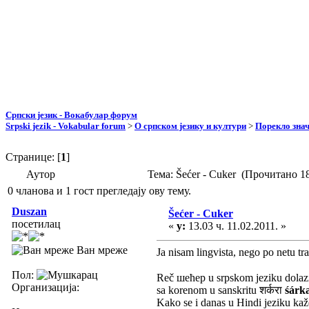
Српски језик - Вокабулар форум
Srpski jezik - Vokabular forum
>
О српском језику и култури
>
Порекло зна
Странице: [
1
]
Аутор
Тема: Šećer - Cuker (Прочитано 1
0 чланова и 1 гост прегледају ову тему.
Duszan
Šećer - Cuker
посетилац
«
у:
13.03 ч. 11.02.2011. »
Ван мреже
Ja nisam lingvista, nego po netu tr
Пол:
Reč шећер u srpskom jeziku dolaz
Организација:
sa korenom u sanskritu शर्करा
śárk
Kako se i danas u Hindi jeziku kaže