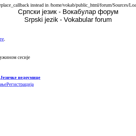
replace_callback instead in /home/vokab/public_html/forum/Sources/Loa
Српски језик - Вокабулар форум
Srpski jezik - Vokabular forum
те
.
дужином сесије
-
Језичке недоумице
ање
Регистрација