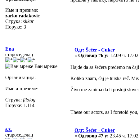
Име и презиме:
zarko radakovic
Струка:
slikar
Поруке: 3
Ena
Одг: Šećer - Cuker
староседелац
«
Одговор #6 у:
12.09 ч. 17.02
Ван мреже
Hajde da sa šećera pređemo na ča
Организација:
Koliko znam, čaj je turska reč. Misl
Име и презиме:
Živo me zanima da li postoji slove
Струка:
filolog
Поруке: 1.114
These our actors, as I foretold you, w
s.z.
Одг: Šećer - Cuker
староседелац
«
Одговор #7 у:
23.45 ч. 17.02