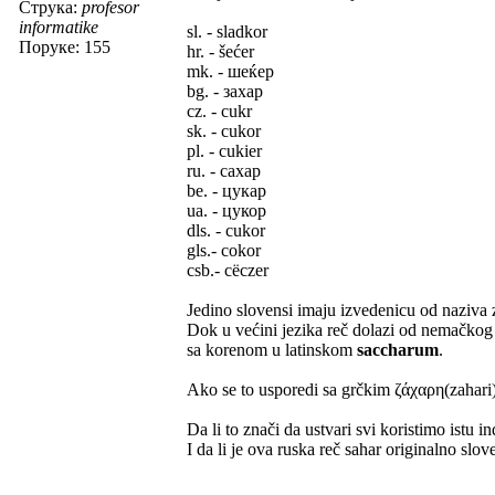
Струка:
profesor
informatike
sl. - sladkor
Поруке: 155
hr. - šećer
mk. - шеќер
bg. - захар
cz. - cukr
sk. - cukor
pl. - cukier
ru. - сахар
be. - цукар
ua. - цукор
dls. - cukor
gls.- cokor
csb.- cëczer
Jedino slovensi imaju izvedenicu od naziva 
Dok u većini jezika reč dolazi od nemačko
sa korenom u latinskom
saccharum
.
Ako se to usporedi sa grčkim ζάχαρη(zahari
Da li to znači da ustvari svi koristimo istu 
I da li je ova ruska reč sahar originalno slov