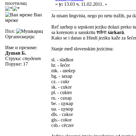
посетилац
«
у:
13.03 ч. 11.02.2011. »
Ван
Ja nisam lingvista, nego po netu tražih, pa 
мреже
Reč шећер u srpskom jeziku dolazi preko t
Пол:
sa korenom u sanskritu शर्करा
śárkarā
.
Организација:
Kako se i danas u Hindi jeziku kaže za šećer
Име и презиме:
Stanje međ slovenskim jezicima:
Душан Б.
Струка:
студент
sl. - sladkor
Поруке: 17
hr. - šećer
mk. - шеќер
bg. - захар
cz. - cukr
sk. - cukor
pl. - cukier
ru. - сахар
be. - цукар
ua. - цукор
dls. - cukor
gls.- cokor
csb.- cëczer