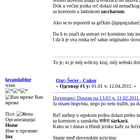
Jedino slovensi imaju izvedenicu od naziva 
Dok u većini jezika reč dolazi od nemačko
sa korenom u latinskom
saccharum
.
Ako se to usporedi sa grčkim ζάχαρη(zahari
Da li to znači da ustvari svi koristimo istu 
I da li je ova ruska reč sahar originalno slov
To je, to je mój wótcny kraj, mój serbski do
lavandablue
Одг: Šećer - Cuker
члан
«
Одговор #1 у:
01.01 ч. 12.04.2011. »
Ван
Цитирано: Duszan на 13.03 ч. 11.02.2011.
мреже
Ja nisam lingvista, nego po netu tražih, pa 
Пол:
Reč шећер u srpskom jeziku dolazi preko t
Организација:
sa korenom u sanskritu शर्करा
śárkarā
.
Home
Kako se i danas u Hindi jeziku kaže za šećer
Име и презиме:
Ina
Stanje međ slovenskim jezicima: