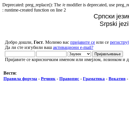
Deprecated: preg_replace(): The /e modifier is deprecated, use preg
: runtime-created function on line 2
Српски јези
Srpski jez
Добро дошли,
Гост
. Молимо вас
пријавите се
или се
региструј
Да ли сте изгубили ваш
активациони e-mail?
Пријавите се корисничким именом или имејлом, лозинком и 
Вести
:
Правила форума
-
Речник
-
Правопис
-
Граматика
-
Вокатив