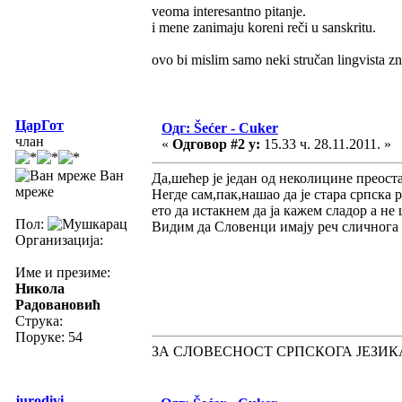
veoma interesantno pitanje.
i mene zanimaju koreni reči u sanskritu.
ovo bi mislim samo neki stručan lingvista zn
ЦарГот
Одг: Šećer - Cuker
члан
«
Одговор #2 у:
15.33 ч. 28.11.2011. »
Ван
Да,шећер је један од неколицине преост
мреже
Негде сам,пак,нашао да је стара српска 
ето да истакнем да ја кажем сладор а не
Пол:
Видим да Словенци имају реч сличнога 
Организација:
Име и презиме:
Никола
Радовановић
Струка:
Поруке: 54
ЗА СЛОВЕСНОСТ СРПСКОГА ЈЕЗИК
jurodivi