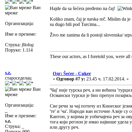
Ван
Hajde da sa šećera pređemo na čaj!
мреже
Koliko znam, čaj je turska reč. Mislim da je 
Организација:
su dugo bili pod Turcima...
Име и презиме:
Živo me zanima da li postoji slovenska/ srp
Струка:
filolog
Поруке: 1.114
These our actors, as I foretold you, were all sp
s.z.
Одг: Šećer - Cuker
староседелац
«
Одговор #7 у:
23.45 ч. 17.02.2014. »
Ван
'Чај' није турска реч, а ни већина 'турц
мреже
Османски турски је био препун позајмље
Организација:
Све речи за чај потичу из Кинеског јези
_
'те' и 'ча'. Народи ван источне Азије с
Име и презиме:
Кантон, у којима је уобичајена реч за ову
s.z.
тога који регион је имао највише удела
Струка:
_
или другу реч.
Поруке: 900