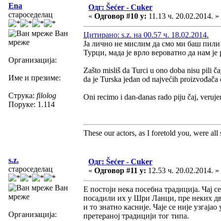
Ena
Одг: Šećer - Cuker
староседелац
«
Одговор #10 у:
11.13 ч. 20.02.2014. »
Ван
Цитирано: s.z. на 00.57 ч. 18.02.2014.
мреже
Ја лично не мислим да смо ми баш пили 
Турци, мада је врло вероватно да нам је
Организација:
Zašto misliš da Turci u ono doba nisu pili 
Име и презиме:
da je Turska jedan od najvećih proizvođača ča
Струка:
filolog
Oni recimo i dan-danas rado piju čaj, veruje
Поруке: 1.114
These our actors, as I foretold you, were all sp
s.z.
Одг: Šećer - Cuker
староседелац
«
Одговор #11 у:
12.53 ч. 20.02.2014. »
Ван
Е постоји нека посебна традиција. Чај с
мреже
посадили их у Шри Ланци, пре неких двес
и то знатно касније. Чаје се није узгаја
Организација:
претераној традицији тог типа.