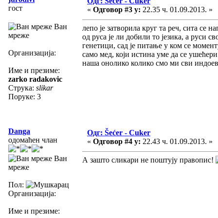
Одг: Šećer - Cuker
гост
«
Одговор #3 у:
22.35 ч. 01.09.2013. »
Ван
лепо је затворила круг та реч, сита се н
мреже
од руса је ли добили то језика, а руси с
генетици, сад је питање у ком се момен
Организација:
само мед, који истина уме да се ушећери 
наша онолико колико смо ми сви индоев
Име и презиме:
zarko radakovic
Струка:
slikar
Поруке: 3
Danga
Одг: Šećer - Cuker
одомаћен члан
«
Одговор #4 у:
22.43 ч. 01.09.2013. »
Ван
А зашто сликари не поштују правопис!
мреже
Пол:
Организација:
Име и презиме: