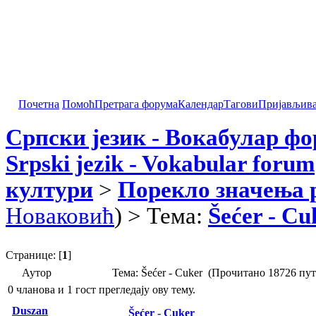
Почетна
Помоћ
Претрага форума
Календар
Тагови
Пријављив
Српски језик - Вокабулар ф
Srpski jezik - Vokabular forum
култури
>
Порекло значења 
Новаковић
) > Тема:
Šećer - Cu
Странице: [
1
]
Аутор
Тема: Šećer - Cuker (Прочитано 18726 пут
0 чланова и 1 гост прегледају ову тему.
Duszan
Šećer - Cuker