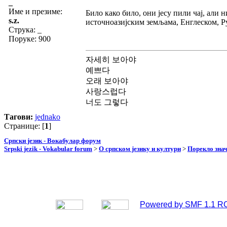
_
Име и презиме:
Било како било, они јесу пили чај, али н
s.z.
источноазијским земљама, Енглеском, Р
Струка:
_
Поруке: 900
자세히 보아야
예쁘다
오래 보아야
사랑스럽다
너도 그렇다
Тагови:
jednako
Странице: [
1
]
Српски језик - Вокабулар форум
Srpski jezik - Vokabular forum
>
О српском језику и култури
>
Порекло зна
Powered by SMF 1.1 R