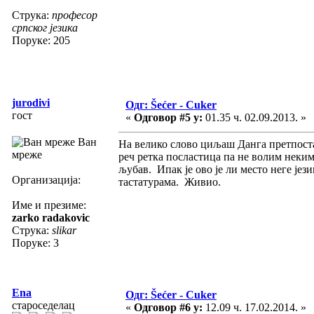
Струка:
професор
српског језика
Поруке: 205
jurodivi
Одг: Šećer - Cuker
гост
«
Одговор #5 у:
01.35 ч. 02.09.2013. »
Ван
На велико слово циљаш Данга претпоста
мреже
реч ретка посластица па не волим неким
љубав. Ипак је ово је ли место неге јез
Организација:
тастатурама. Живио.
Име и презиме:
zarko radakovic
Струка:
slikar
Поруке: 3
Ena
Одг: Šećer - Cuker
староседелац
«
Одговор #6 у:
12.09 ч. 17.02.2014. »