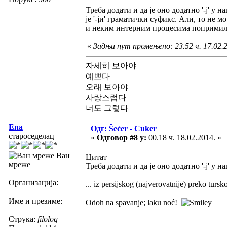
Треба додати и да је оно додатно '-ј' у н
је '-ји' граматички суфикс. Али, то не мор
и неким интерним процесима попримила
«
Задњи пут промењено: 23.52 ч. 17.02.20
자세히 보아야
예쁘다
오래 보아야
사랑스럽다
너도 그렇다
Ena
Одг: Šećer - Cuker
староседелац
«
Одговор #8 у:
00.18 ч. 18.02.2014. »
Ван
Цитат
мреже
Треба додати и да је оно додатно '-ј' у н
Организација:
... iz persijskog (najverovatnije) preko tursk
Име и презиме:
Odoh na spavanje; laku noć!
Струка:
filolog