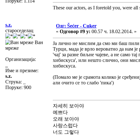
Поруке: 1.114
These our actors, as I foretold you, were all sp
s.z.
Одг: Šećer - Cuker
староседелац
«
Одговор #9 у:
00.57 ч. 18.02.2014. »
Ван
Ја лично не мислим да смо ми баш пили 
мреже
Турци, мада је врло вероватно да нам је
'чај' за разне биљне чајеве, а не само та
Организација:
хибискуса', или нешто слично, они мисле
_
хибискуса.
Име и презиме:
s.z.
(Помало ме је срамота колико је сређени
Струка:
_
али очито се то слабо 'пика')
Поруке: 900
자세히 보아야
예쁘다
오래 보아야
사랑스럽다
너도 그렇다