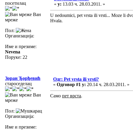
посетилац
«
у:
13.03 ч. 28.03.2011. »
Ван
U nedoumici, pet vrsta ili vrsti... Moze li dvo
мреже
Hvala.
Пол:
Организација:
Име и презиме:
Nevena
Поруке: 22
Зоран Ђорђевић
Одг: Pet vrsta ili vrsti?
староседелац
«
Одговор #1 у:
20.14 ч. 28.03.2011. »
Ван
Само
пет врста
.
мреже
Пол:
Организација:
Име и презиме: