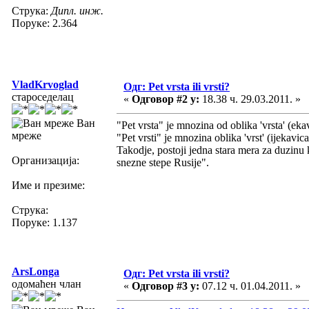
Струка:
Дипл. инж.
Поруке: 2.364
VladKrvoglad
Одг: Pet vrsta ili vrsti?
староседелац
«
Одговор #2 у:
18.38 ч. 29.03.2011. »
Ван
"Pet vrsta" je mnozina od oblika 'vrsta' (ekav
мреже
"Pet vrsti" je mnozina oblika 'vrst' (ijekavica)
Takodje, postoji jedna stara mera za duzinu k
Организација:
snezne stepe Rusije".
Име и презиме:
Струка:
Поруке: 1.137
ArsLonga
Одг: Pet vrsta ili vrsti?
одомаћен члан
«
Одговор #3 у:
07.12 ч. 01.04.2011. »