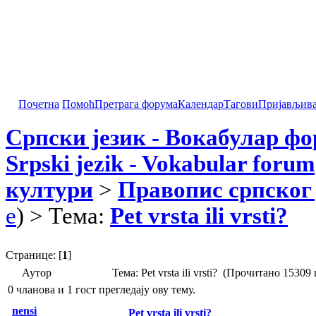
Почетна
Помоћ
Претрага форума
Календар
Тагови
Пријављив
Српски језик - Вокабулар ф
Srpski jezik - Vokabular forum
култури
>
Правопис српског 
e
) > Тема:
Pet vrsta ili vrsti?
Странице: [
1
]
Аутор
Тема: Pet vrsta ili vrsti? (Прочитано 15309
0 чланова и 1 гост прегледају ову тему.
nensi
Pet vrsta ili vrsti?