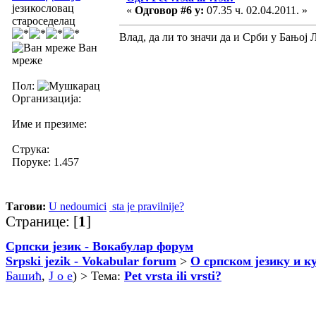
језикословац
«
Одговор #6 у:
07.35 ч. 02.04.2011. »
староседелац
Влад, да ли то значи да и Срби у Бањој
Ван
мреже
Пол:
Организација:
Име и презиме:
Струка:
Поруке: 1.457
Тагови:
U nedoumici
sta je pravilnije?
Странице: [
1
]
Српски језик - Вокабулар форум
Srpski jezik - Vokabular forum
>
О српском језику и к
Башић
,
J o e
) > Тема:
Pet vrsta ili vrsti?