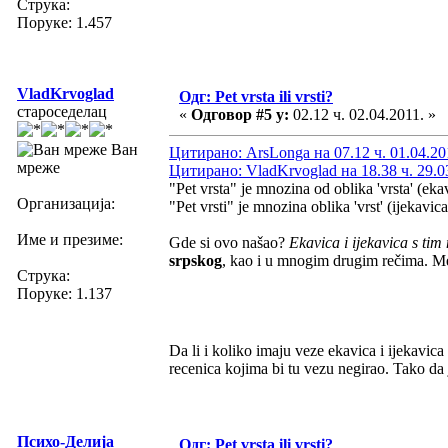
Струка:
Поруке: 1.457
VladKrvoglad
Одг: Pet vrsta ili vrsti?
староседелац
«
Одговор #5 у:
02.12 ч. 02.04.2011. »
Ван
Цитирано: ArsLonga на 07.12 ч. 01.04.20
мреже
Цитирано: VladKrvoglad на 18.38 ч. 29.0
"Pet vrsta" je mnozina od oblika 'vrsta' (ekav
Организација:
"Pet vrsti" je mnozina oblika 'vrst' (ijekavica)
Име и презиме:
Gde si ovo našao?
Ekavica i ijekavica s ti
srpskog
, kao i u mnogim drugim rečima. Među
Струка:
Поруке: 1.137
Da li i koliko imaju veze ekavica i ijekavica
recenica kojima bi tu vezu negirao. Tako da
Психо-Делија
Одг: Pet vrsta ili vrsti?