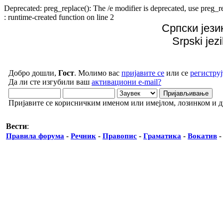
Deprecated: preg_replace(): The /e modifier is deprecated, use preg
: runtime-created function on line 2
Српски јези
Srpski jez
Добро дошли,
Гост
. Молимо вас
пријавите се
или се
региструј
Да ли сте изгубили ваш
активациони e-mail?
Пријавите се корисничким именом или имејлом, лозинком и 
Вести
:
Правила форума
-
Речник
-
Правопис
-
Граматика
-
Вокатив