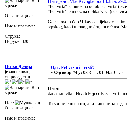
Ван
Цитирано: VladKrvoglad на 18.38 ч. 29.0
мреже
"Pet vrsta" je mnozina od oblika 'vrsta' (ekav
"Pet vrsti" je mnozina oblika 'vrst' (ijekavica)
Организација:
Gde si ovo našao? Ekavica i ijekavica s tim 
Име и презиме:
srpskog, kao i u mnogim drugim rečima. Međut
Струка:
Поруке: 320
Психо-Делија
Одг: Pet vrsta ili vrsti?
језикословац
«
Одговор #4 у:
08.31 ч. 01.04.2011. »
староседелац
Ван
Цитат
мреже
danas su retki i Hrvati koji će kazati vrst um
Пол:
То ми није познато, али чињеница је да
Организација:
Име и презиме: