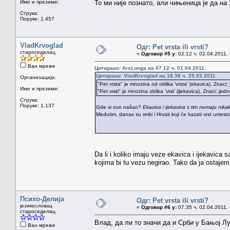
Име и презиме:
То ми није познато, али чињеница је да н
Струка:
Поруке: 1.457
VladKrvoglad
Одг: Pet vrsta ili vrsti?
староседелац
«
Одговор #5 у:
02.12 ч. 02.04.2011.
Ван мреже
Цитирано: ArsLonga на 07.12 ч. 01.04.2011.
Цитирано: VladKrvoglad на 18.38 ч. 29.03.2011.
Организација:
"Pet vrsta" je mnozina od oblika 'vrsta' (ekavica). Znaci: 
Име и презиме:
"Pet vrsti" je mnozina oblika 'vrst' (ijekavica). Znaci: jedna 
Струка:
Поруке: 1.137
Gde si ovo našao?
Ekavica i ijekavica s tim nemaju nik
Međutim, danas su retki i Hrvati koji će kazati vrst umesto
Da li i koliko imaju veze ekavica i ijekavica 
kojima bi tu vezu negirao. Tako da ja ostajem
Психо-Делија
Одг: Pet vrsta ili vrsti?
језикословац
«
Одговор #6 у:
07.35 ч. 02.04.2011.
староседелац
Влад, да ли то значи да и Срби у Бањој Л
Ван мреже