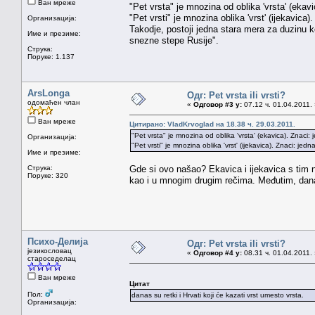
Ван мреже
"Pet vrsta" je mnozina od oblika 'vrsta' (ekavi
"Pet vrsti" je mnozina oblika 'vrst' (ijekavica).
Организација:
Takodje, postoji jedna stara mera za duzinu ko
Име и презиме:
snezne stepe Rusije".
Струка:
Поруке: 1.137
ArsLonga
Одг: Pet vrsta ili vrsti?
одомаћен члан
«
Одговор #3 у:
07.12 ч. 01.04.2011.
Ван мреже
Цитирано: VladKrvoglad на 18.38 ч. 29.03.2011.
"Pet vrsta" je mnozina od oblika 'vrsta' (ekavica). Znaci: 
Организација:
"Pet vrsti" je mnozina oblika 'vrst' (ijekavica). Znaci: jedna 
Име и презиме:
Струка:
Gde si ovo našao? Ekavica i ijekavica s tim n
Поруке: 320
kao i u mnogim drugim rečima. Međutim, danas 
Психо-Делија
Одг: Pet vrsta ili vrsti?
језикословац
«
Одговор #4 у:
08.31 ч. 01.04.2011.
староседелац
Ван мреже
Цитат
Пол:
danas su retki i Hrvati koji će kazati vrst umesto vrsta.
Организација: