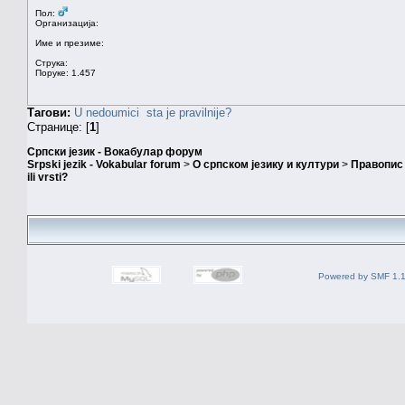
Пол:
Организација:
Име и презиме:
Струка:
Поруке: 1.457
Тагови:
U nedoumici
sta je pravilnije?
Странице: [
1
]
Српски језик - Вокабулар форум
Srpski jezik - Vokabular forum
>
О српском језику и култури
>
Правопис 
ili vrsti?
Powered by SMF 1.