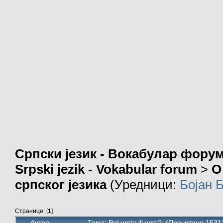
Српски језик - Вокабулар фору
Srpski jezik - Vokabular forum
>
О
српског језика
(Уредници:
Бојан 
Странице: [
1
]
Аутор
Тема: Pet vrsta ili vrsti? (Прочитано 1531