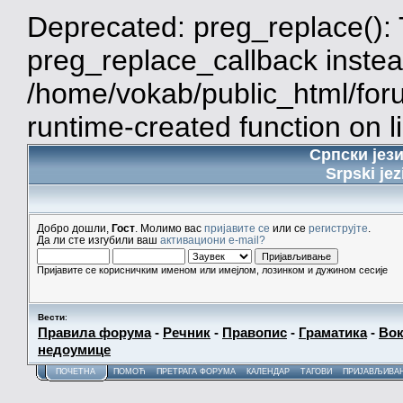
Deprecated: preg_replace(): 
preg_replace_callback instea
/home/vokab/public_html/for
runtime-created function on l
Српски јез
Srpski jez
Добро дошли,
Гост
. Молимо вас
пријавите се
или се
региструјте
.
Да ли сте изгубили ваш
активациони e-mail?
Пријавите се корисничким именом или имејлом, лозинком и дужином сесије
Вести
:
Правила форума
-
Речник
-
Правопис
-
Граматика
-
Вок
недоумице
ПОЧЕТНА
ПОМОЋ
ПРЕТРАГА ФОРУМА
КАЛЕНДАР
ТАГОВИ
ПРИЈАВЉИВА