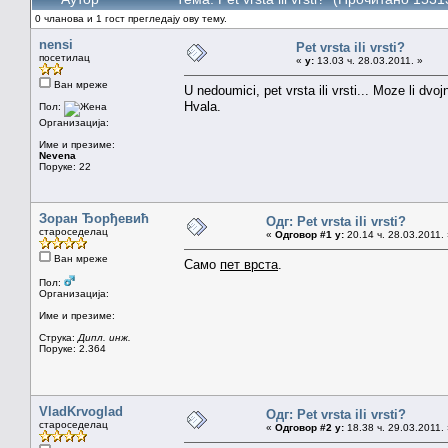
0 чланова и 1 гост прегледају ову тему.
nensi
Pet vrsta ili vrsti?
посетилац
«
у:
13.03 ч. 28.03.2011. »
Ван мреже
U nedoumici, pet vrsta ili vrsti... Moze li dvojn
Hvala.
Пол:
Организација:
Име и презиме:
Nevena
Поруке: 22
Зоран Ђорђевић
Одг: Pet vrsta ili vrsti?
староседелац
«
Одговор #1 у:
20.14 ч. 28.03.2011.
Ван мреже
Само
пет врста
.
Пол:
Организација:
Име и презиме:
Струка:
Дипл. инж.
Поруке: 2.364
VladKrvoglad
Одг: Pet vrsta ili vrsti?
староседелац
«
Одговор #2 у:
18.38 ч. 29.03.2011.