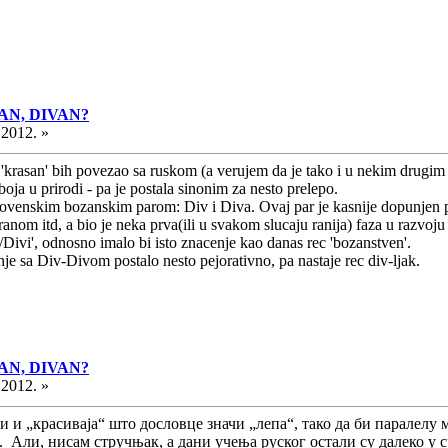
ASAN, DIVAN?
.2012. »
za 'krasan' bih povezao sa ruskom (a verujem da je tako i u nekim drugim 
boja u prirodi - pa je postala sinonim za nesto prelepo.
lovenskim bozanskim parom: Div i Diva. Ovaj par je kasnije dopunjen p
m itd, a bio je neka prva(ili u svakom slucaju ranija) faza u razvoj
/Divi', odnosno imalo bi isto znacenje kao danas rec 'bozanstven'.
je sa Div-Divom postalo nesto pejorativno, pa nastaje rec div-ljak.
ASAN, DIVAN?
.2012. »
и и „красиваја“ што дословце значи „лепа“, тако да би паралелу
“. Али, нисам стручњак, а дани учења руског остали су далеко у 