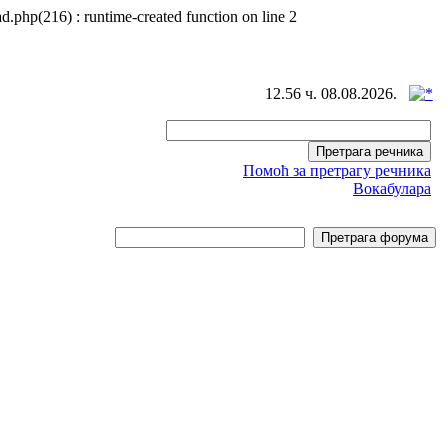
d.php(216) : runtime-created function on line 2
12.56 ч. 08.08.2026.
Помоћ за претрагу речника
Вокабулара