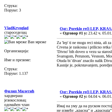
Струка:
Поруке: 3
VladKrvoglad
Одг: Poreklo reči LEP, KR
староседелац
«
Одговор #1 у:
23.42 ч. 05.01
Ван мреже
Za 'lep' ti ne mogu reci nista, ali 
Crvena je raskosna i prilicno retka 
Организација:
'Divno' bih doveo u vezu sa staros
Svarogom, Perunom, Vesnom, Morano
Име и презиме:
Otuda bi 'divan' znacilo nalik Divu
Kasnije je, pokrstavanjem, poredjen
Струка:
Поруке: 1.137
Филип Милетић
Одг: Poreklo reči LEP, KR
хардвераш
«
Одговор #2 у:
04.04 ч. 06.01
језикословац
одомаћен члан
Имај на уму да на руском постој
не између „красна“ и „краснаја