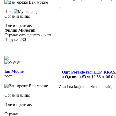
Ван мреже
ф
Пол:
Организација:
Име и презиме:
Филип Милетић
Струка:
електротехничар
Поруке: 230
Ian Moone
Одг: Poreklo reči LEP, KR
гост
«
Одговор #3 у:
12.56 ч. 06.01
Ван мреже
Znaci na kraju dolazimo do zakljuck
Организација:
Име и презиме:
Струка: