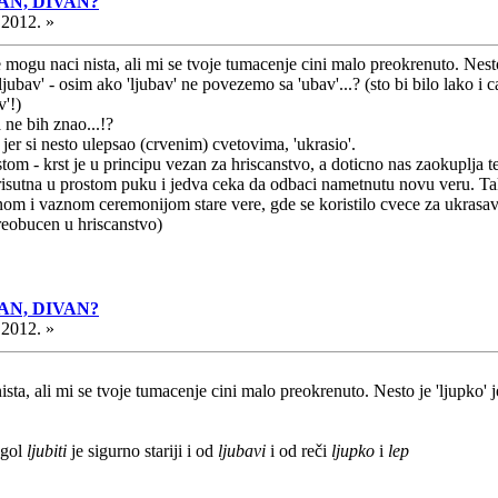
ASAN, DIVAN?
.2012. »
mogu naci nista, ali mi se tvoje tumacenje cini malo preokrenuto. Nesto 
ce 'ljubav' - osim ako 'ljubav' ne povezemo sa 'ubav'...? (sto bi bilo l
v'!)
a ne bih znao...!?
- jer si nesto ulepsao (crvenim) cvetovima, 'ukrasio'.
stom - krst je u principu vezan za hriscanstvo, a doticno nas zaokuplja 
prisutna u prostom puku i jedva ceka da odbaci nametnutu novu veru. Ta
 i vaznom ceremonijom stare vere, gde se koristilo cvece za ukrasavanje
preobucen u hriscanstvo)
ASAN, DIVAN?
.2012. »
sta, ali mi se tvoje tumacenje cini malo preokrenuto. Nesto je 'ljupko' je
agol
ljubiti
je sigurno stariji i od
ljubavi
i od reči
ljupko
i
lep