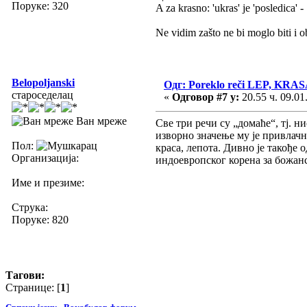
Поруке: 320
A za krasno: 'ukras' je 'posledica' 
Ne vidim zašto ne bi moglo biti i o
Belopoljanski
Одг: Poreklo reči LEP, KR
староседелац
«
Одговор #7 у:
20.55 ч. 09.01
Ван мреже
Све три речи су „домаће“, тј. н
изворно значење му је привлачн
Пол:
краса, лепота. Дивно је такође 
Организација:
индоевропског корена за божанс
Име и презиме:
Струка:
Поруке: 820
Тагови:
Странице: [
1
]