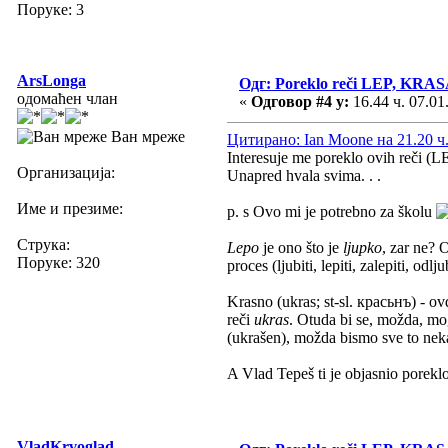
Поруке: 3
ArsLonga
Одг: Poreklo reči LEP, KR
одомаћен члан
«
Одговор #4 у:
16.44 ч. 07.01
Ван мреже
Цитирано: Ian Moone на 21.20 ч.
Interesuje me poreklo ovih reči 
Организација:
Unapred hvala svima. . .
Име и презиме:
p. s Ovo mi je potrebno za školu
Струка:
Lepo
je ono što je
ljupko
, zar ne? 
Поруке: 320
proces (ljubiti, lepiti, zalepiti, odlju
Krasno (ukras; st-sl. красьнъ) - o
reči
ukras
. Otuda bi se, možda, mo
(ukrašen), možda bismo sve to neka
A Vlad Tepeš ti je objasnio porekl
VladKrvoglad