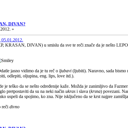
ASAN, DIVAN?
.2012. »
 05.01.2012.
(LEP, KRASAN, DIVAN) u smislu da sve te reči znače da je nešto LEP
Odatle jasno vidimo da je tu reč o
ljubavi
(ljubiti). Naravno, sada bismo
biti, odlepiti, oljupina, eng. lips, love itd.).
vde je teško da se nešto određenije kaže. Možda je zanimljivo da Fazme
glo pretpostaviti da su na neki način
ukras
i slava (
krsna
) povezani. Nar
ko uspeli da spojimo, ko zna. Nije isključeno da se krst najpre zamišl
o reči
divno