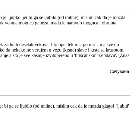
je 'ljupko' jer bi ga se ljubilo (od miline), mislim cak da je mozda
ako i cak veoma moguca geneza, mada je naravno moguca i obrnuta
tek zadnjih desetak vekova. I to opet tek mic po mic - ma sve do
ko da nekako ne verujem u vezu (krsne) slave i krsta sa krasotom.
 a sto je sve kasnije izvitopereno u 'hriscansku' tzv 'slavu'. (Znas
Сачувана
r bi ga se ljubilo (od miline), mislim cak da je mozda glagol 'ljubiti'