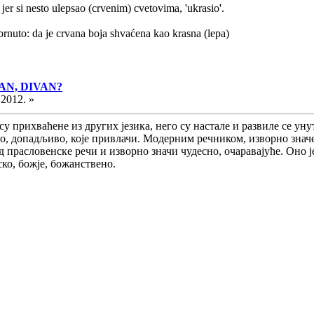
- jer si nesto ulepsao (crvenim) cvetovima, 'ukrasio'.
brnuto: da je crvana boja shvaćena kao krasna (lepa)
ASAN, DIVAN?
.2012. »
ису прихваћене из других језика, него су настале и развиле се уну
о, допадљиво, које привлачи. Модерним речником, изворно знач
од прасловенске речи и изворно значи чудесно, очаравајуће. Оно је
ко, божје, божанствено.