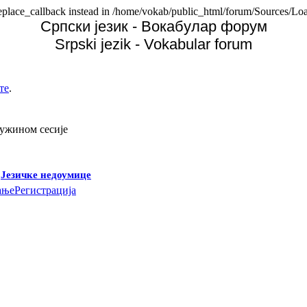
replace_callback instead in /home/vokab/public_html/forum/Sources/Loa
Српски језик - Вокабулар форум
Srpski jezik - Vokabular forum
те
.
дужином сесије
-
Језичке недоумице
ање
Регистрација