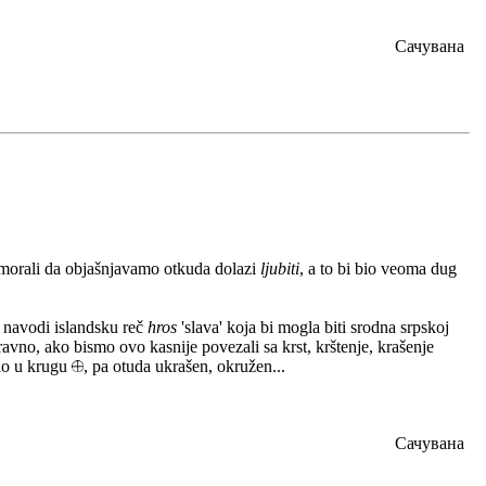
Сачувана
O
 morali da objašnjavamo otkuda dolazi
ljubiti
, a to bi bio veoma dug
r navodi islandsku reč
hros
'slava' koja bi mogla biti srodna srpskoj
avno, ako bismo ovo kasnije povezali sa krst, krštenje, krašenje
jao u krugu
, pa otuda ukrašen, okružen...
Сачувана