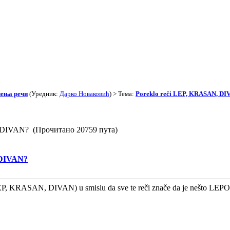
чења речи
(Уредник:
Дарко Новаковић
) > Тема:
Poreklo reči LEP, KRASAN, DI
, DIVAN? (Прочитано 20759 пута)
 DIVAN?
(LEP, KRASAN, DIVAN) u smislu da sve te reči znače da je nešto LEP