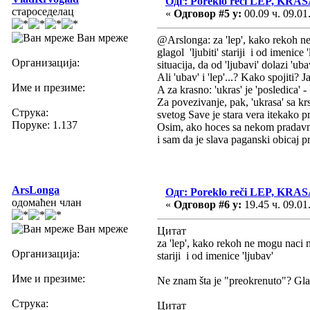
Одг: Poreklo reči LEP, KR
староседелац
«
Одговор #5 у:
00.09 ч. 09.01
Ван мреже
@Arslonga: za 'lep', kako rekoh ne 
glagol 'ljubiti' stariji i od imeni
Организација:
situacija, da od 'ljubavi' dolazi 'uba
Ali 'ubav' i 'lep'...? Kako spojiti? J
Име и презиме:
A za krasno: 'ukras' je 'posledica' 
Za povezivanje, pak, 'ukrasa' sa kr
Струка:
svetog Save je stara vera itekako 
Поруке: 1.137
Osim, ako hoces sa nekom pradavnom
i sam da je slava paganski obicaj 
ArsLonga
Одг: Poreklo reči LEP, KR
одомаћен члан
«
Одговор #6 у:
19.45 ч. 09.01
Ван мреже
Цитат
za 'lep', kako rekoh ne mogu naci ni
Организација:
stariji i od imenice 'ljubav'
Име и презиме:
Ne znam šta je "preokrenuto"? Gl
Струка:
Цитат