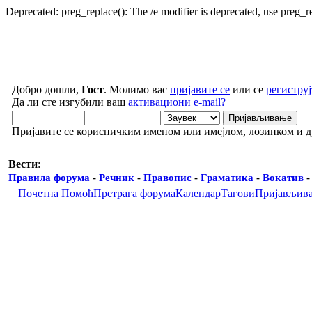
Deprecated: preg_replace(): The /e modifier is deprecated, use preg_
Добро дошли,
Гост
. Молимо вас
пријавите се
или се
региструј
Да ли сте изгубили ваш
активациони e-mail?
Пријавите се корисничким именом или имејлом, лозинком и 
Вести
:
Правила форума
-
Речник
-
Правопис
-
Граматика
-
Вокатив
Почетна
Помоћ
Претрага форума
Календар
Тагови
Пријављив