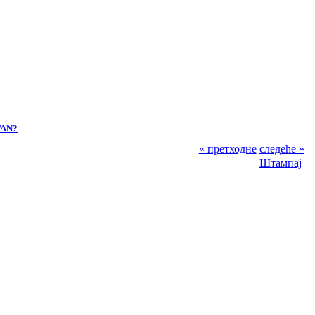
VAN?
« претходне
следеће »
Штампај
O