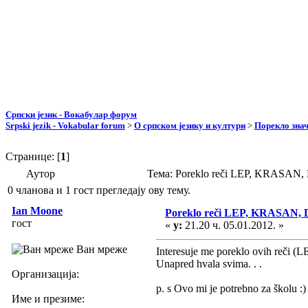
Српски језик - Вокабулар форум
Srpski jezik - Vokabular forum
>
О српском језику и култури
>
Порекло зна
Странице: [
1
]
Аутор
Тема: Poreklo reči LEP, KRASAN
0 чланова и 1 гост прегледају ову тему.
Ian Moone
Poreklo reči LEP, KRASAN,
гост
«
у:
21.20 ч. 05.01.2012. »
Ван мреже
Interesuje me poreklo ovih reči 
Unapred hvala svima. . .
Организација:
p. s Ovo mi je potrebno za školu :)
Име и презиме: