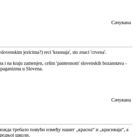
Сачувана
slovenskim jezicima?) reci 'krasnaja', sto znaci 'crvena'.
a i na kraju zamenjen, celim 'panteonom' slovenskih bozanstava -
u paganizma u Slovena.
Сачувана
 можда требало повући између нашег „красна“ и „красиваја“, а
средњој школи.