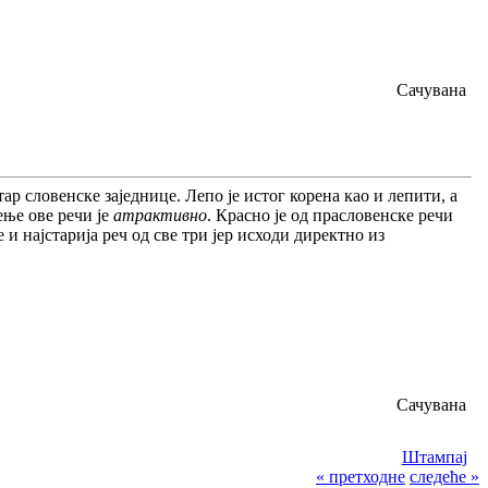
Сачувана
тар словенске заједнице. Лепо је истог корена као и лепити, а
ење ове речи је
атрактивно
. Красно је од прасловенске речи
 и најстарија реч од све три јер исходи директно из
Сачувана
Штампај
« претходне
следеће »