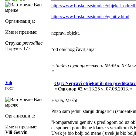
Ван
http://www.boske.rs/stranice/objekat_odred
мреже
http://www.boske.rs/stranice/genitiv.html
Организација:
Име и презиме:
nepravi objekt.
Струка:
prevodilac
Поруке: 177
''od običnog čavrljanja''
«
Задњи пут промењено: 09.49 ч. 07.06.
»
Vili
Одг: Nepravi objekat ili deo predikata?
гост
«
Одговор #2 у:
13.25 ч. 07.06.2013. »
Ван
Hvala, Mašo!
мреже
Pitao sam jednu stariju drugaricu (studentkin
Организација:
''komparativni genitiv s predlogom od uz ob
Име и презиме:
eksponent poredbene klauze s veznikom NE
Vili Gervin
Uvek je bio bolji od mene ( uvek je bio bolji