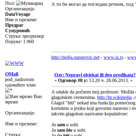
Пол:
А ти би могао да погледаш речник, под 
Организација:
DataVoyage
Име и презиме:
Предраг
Супуровић
Струка:
програмер
Поруке: 1.960
http://pedja.supurovic.net
-
www.iz.rs
-
www
OMali
Одг: Nepravi objekat ili deo predikata?
pod_nadzorom
«
Одговор #8 у:
13.20 ч. 28.06.2013. »
одомаћен члан
A odakle da počnem moj profesore. Možda da 
Ван
glagolskim vremenima.
http://hr.wikipedia
.
мреже
Glagol "biti" nekad ima funkciju pomoćnog gl
koristimo u jeziku koji govorim naravno i re
Организација:
takvim glagolom nazivamo kopulativne:
Име и презиме:
Ja
sam
u sobi.
Ja
sam bio
u sobi.
Струка:
Ja
ću biti
u sobi.