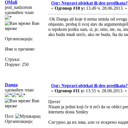
OMali
Одг: Nepravi objekat ili deo predikata?
pod_nadzorom
«
Одговор #10 у:
13.49 ч. 28.06.2013. »
одомаћен члан
Ok Danga ali koje ti nema smisla od ovoga š
Ван
objasnio, probaj ti svoj stav da argumentuješ 
мреже
u srpskom jeziku sam, si, je, smo, ste, su, i
ako budu imali sreće, ako ne budu, šta da ra
Организација:
Име и презиме:
Струка:
Поруке: 250
Danga
Одг: Nepravi objekat ili deo predikata?
одомаћен члан
«
Одговор #11 у:
13.55 ч. 28.06.2013. »
Ван
Цитат
мреже
Nisam ja jedini koji će ti reći da su oblici p
internetu dosta Smiley
Пол:
Организација:
Сигурно да их има, али се искрено над