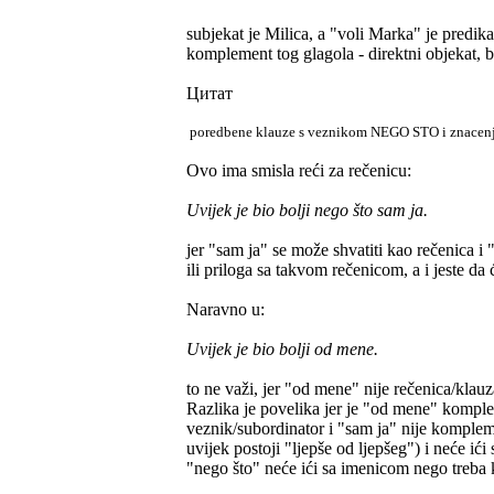
subjekat je Milica, a "voli Marka" je predika
komplement tog glagola - direktni objekat, 
Цитат
poredbene klauze s veznikom NEGO STO i znacenj
Ovo ima smisla reći za rečenicu:
Uvijek je bio bolji nego što sam ja.
jer "sam ja" se može shvatiti kao rečenica i
ili priloga sa takvom rečenicom, a i jeste da 
Naravno u:
Uvijek je bio bolji od mene.
to ne važi, jer "od mene" nije rečenica/kl
Razlika je povelika jer je "od mene" komplem
veznik/subordinator i "sam ja" nije kompleme
uvijek postoji "ljepše od ljepšeg") i neće ić
"nego što" neće ići sa imenicom nego treba