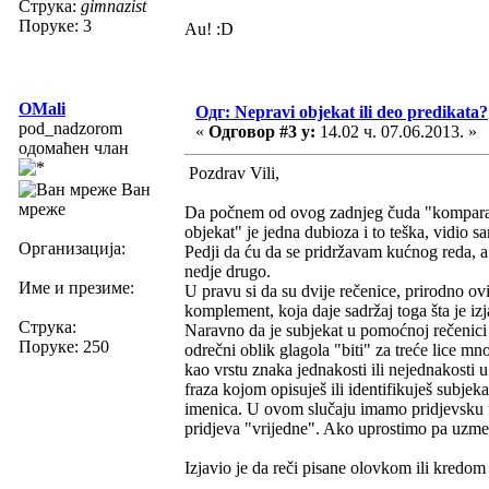
Струка:
gimnazist
Поруке: 3
Au! :D
OMali
Одг: Nepravi objekat ili deo predikata?
pod_nadzorom
«
Одговор #3 у:
14.02 ч. 07.06.2013. »
одомаћен члан
Pozdrav Vili,
Ван
мреже
Da počnem od ovog zadnjeg čuda "komparativni
objekat" je jedna dubioza i to teška, vidio 
Организација:
Pedji da ću da se pridržavam kućnog reda, 
nedje drugo.
Име и презиме:
U pravu si da su dvije rečenice, prirodno ovi
komplement, koja daje sadržaj toga šta je izj
Струка:
Naravno da je subjekat u pomoćnoj rečenici 'r
Поруке: 250
odrečni oblik glagola "biti" za treće lice m
kao vrstu znaka jednakosti ili nejednakosti 
fraza kojom opisuješ ili identifikuješ subjek
imenica. U ovom slučaju imamo pridjevsku fr
pridjeva "vrijedne". Ako uprostimo pa uz
Izjavio je da reči pisane olovkom ili kredom