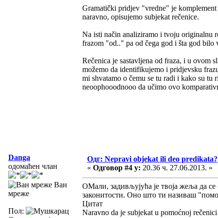
Gramatički pridjev "vredne" je komplement s
naravno, opisujemo subjekat rečenice.
Na isti način analiziramo i tvoju originalnu 
frazom "od.." pa od čega god i šta god bilo v
Rečenica je sastavljena od fraza, i u ovom s
možemo da identifikujemo i pridjevsku frazu 
mi shvatamo o čemu se tu radi i kako su tu ri
neoophooodnooo da učimo ovo komparativni o
Danga
Одг: Nepravi objekat ili deo predikata?
одомаћен члан
«
Одговор #4 у:
20.36 ч. 27.06.2013. »
Ван
ОМали, задивљујућа је твоја жеља да се
мреже
законитости. Оно што ти називаш "пом
Цитат
Пол:
Naravno da je subjekat u pomoćnoj rečenici 'r