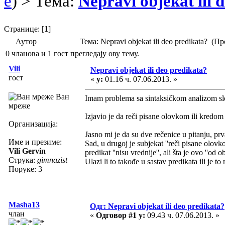
e
) > Тема:
Nepravi objekat ili 
Странице: [
1
]
Аутор
Тема: Nepravi objekat ili deo predikata? (
0 чланова и 1 гост прегледају ову тему.
Vili
Nepravi objekat ili deo predikata?
гост
«
у:
01.16 ч. 07.06.2013. »
Ван
Imam problema sa sintaksičkom analizom sl
мреже
Izjavio je da reči pisane olovkom ili kredom
Организација:
Jasno mi je da su dve rečenice u pitanju, prva 
Име и презиме:
Sad, u drugoj je subjekat ''reči pisane olovk
Vili Gervin
predikat ''nisu vrednije'', ali šta je ovo ''od 
Струка:
gimnazist
Ulazi li to takođe u sastav predikata ili je to
Поруке: 3
Masha13
Одг: Nepravi objekat ili deo predikata?
члан
«
Одговор #1 у:
09.43 ч. 07.06.2013. »