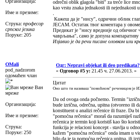
Организација:
odrečni oblik glagola "biti" za treće lice m
kao vrstu znaka jednakosti ili nejednakosti
Име и презиме:
.
Кажеш да је "нису", одрични облик гла
Струка:
професор
ЈЕСАМ. Остатак твог коментара у овом
српског језика
Предикат је "нису вредније од обичног
Поруке: 205
чаврљања", само је допуна компаративу
Изјавио је да речи писане оловком или к
OMali
Одг: Nepravi objekat ili deo predikata?
pod_nadzorom
«
Одговор #5 у:
21.45 ч. 27.06.2013. »
одомаћен члан
Цитат
Ван
Оно што ти називаш "помоћном" реченицом је 
мреже
Da od ovoga onda počnemo. Termin "izrična 
Организација:
bude izrična, odrečna, upitna (otvoreno ili da
konstituent u analizi rečenice ili fraze. Da 
Име и презиме:
"pomoćna rečenica" moraš da razumiješ razlik
rečenica je termin koji koristiš kao što koris
Струка:
funkcija je relacioni koncept - stavlja u od
Поруке: 250
kažem "pomoćna rečenica" onda imam u vidu 
bilo da je ta pomoćna rečenica upitna, ili izr