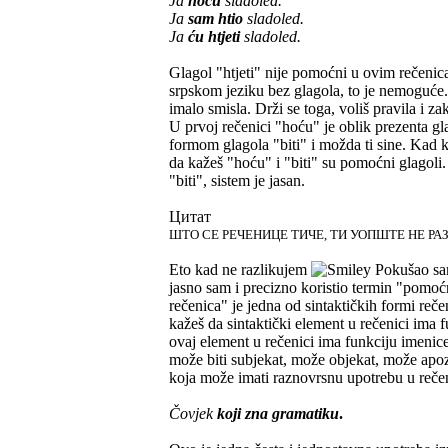
Ja
hoću
sladoled.
Ja
sam htio
sladoled.
Ja
ću htjeti
sladoled.
Glagol "htjeti" nije pomoćni u ovim rečenica
srpskom jeziku bez glagola, to je nemoguće. 
imalo smisla. Drži se toga, voliš pravila i za
U prvoj rečenici "hoću" je oblik prezenta gl
formom glagola "biti" i možda ti sine. Kad ka
da kažeš "hoću" i "biti" su pomoćni glagoli.
"biti", sistem je jasan.
Цитат
ШТО СЕ РЕЧЕНИЦЕ ТИЧЕ, ТИ УОПШТЕ НЕ Р
Eto kad ne razlikujem
Pokušao sam 
jasno sam i precizno koristio termin "pomoć
rečenica" je jedna od sintaktičkih formi reče
kažeš da sintaktički element u rečenici ima 
ovaj element u rečenici ima funkciju imenice"
može biti subjekat, može objekat, može apozit
koja može imati raznovrsnu upotrebu u rečen
Čovjek
koji zna gramatiku
.