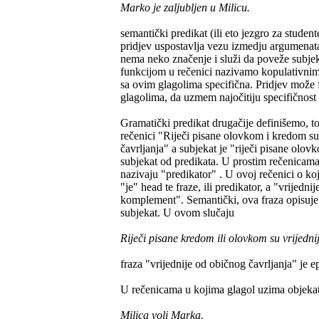
Marko je zaljubljen u Milicu.
semantički predikat (ili eto jezgro za studen
pridjev uspostavlja vezu izmedju argumenata 
nema neko značenje i služi da poveže subjeka
funkcijom u rečenici nazivamo kopulativnim
sa ovim glagolima specifična. Pridjev može 
glagolima, da uzmem najočitiju specifičnost
Gramatički predikat drugačije definišemo, to 
rečenici "Riječi pisane olovkom i kredom su 
čavrljanja" a subjekat je "riječi pisane olov
subjekat od predikata. U prostim rečenicama p
nazivaju "predikator" . U ovoj rečenici o koj
"je" head te fraze, ili predikator, a "vrijed
komplement". Semantički, ova fraza opisuje, i
subjekat. U ovom slučaju
Riječi pisane kredom ili olovkom su vrijedni
fraza "vrijednije od običnog čavrljanja" je e
U rečenicama u kojima glagol uzima objekat 
Milica voli Marka.