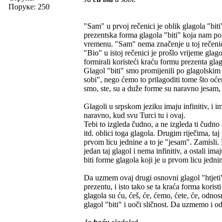
Поруке: 250
"Sam" u prvoj rečenici je oblik glagola "bit
prezentska forma glagola "biti" koja nam 
vremenu. "Sam" nema značenje u toj rečenic
"Bio" u istoj rečenici je prošlo vrijeme glag
formirali koristeći kraću formu prezenta glagol
Glagol "biti" smo promijenili po glagolskim
sobi", nego ćemo to prilagoditi tome što oć
smo, ste, su a duže forme su naravno jesam, je
Glagoli u srpskom jeziku imaju infinitiv, i
naravno, kud svu Turci tu i ovaj.
Tebi to izgleda čudno, a ne izgleda ti čudno
itd. oblici toga glagola. Drugim riječima, ta
prvom licu jednine a to je "jesam". Zamisli
jedan taj glagol i nema infinitiv, a ostali i
biti forme glagola koji je u prvom licu jedni
Da uzmem ovaj drugi osnovni glagol "htjeti",
prezentu, i isto tako se ta kraća forma kor
glagola su ću, ćeš, će, ćemo, ćete, će, odno
glagol "biti" i uoči sličnost. Da uzmemo i od