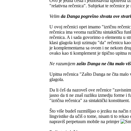
Ovo je jedna česta i jednostavna upotreba i
"relativna rečenica". Subjekat te rečenice je 
Velim
da Danga pogrešno shvata ove stvari
U ovoj rečenici opet imamo "izričnu rečeni
rečenica ima veoma različitu sintaktičku funk
rečenica. A i sada govorimo o elementu u str
klasi glagola koji uzimaju "da" rečenicu k
je komplementarna sa ovom i ne nekom drugo
ovako kao ti komplement je tipično upitna r
Ne razumijem
zašto Danga ne čita malo vi
Upitna rečenica "Zašto Danga ne čita malo v
glagola.
Da li ćeš da nazoveš ove rečenice "zavisnim
jasno da ti ne znaš razliku izmedju forme i 
"izrična rečenica" za sintaktički konstituent.
Što više budeš razmišljao o jeziku na način na 
lingvistike da učiš o tome, nisam ti to rekao
napraviš perpetuum mobile na primjer