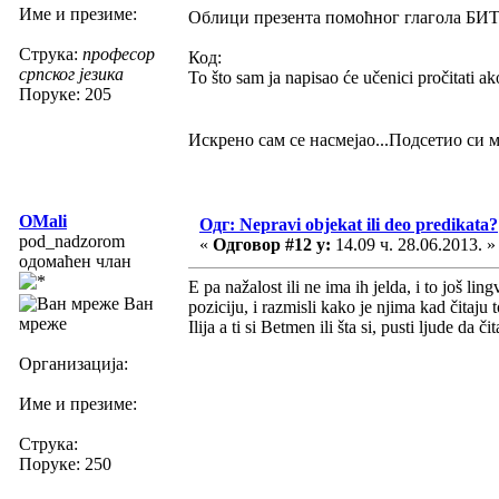
Име и презиме:
Облици презента помоћног глагола БИТИ г
Струка:
професор
Код:
српског језика
To što sam ja napisao će učenici pročitati ak
Поруке: 205
Искрено сам се насмејао...Подсетио си 
OMali
Одг: Nepravi objekat ili deo predikata?
pod_nadzorom
«
Одговор #12 у:
14.09 ч. 28.06.2013. »
одомаћен члан
E pa nažalost ili ne ima ih jelda, i to još li
Ван
poziciju, i razmisli kako je njima kad čitaj
мреже
Ilija a ti si Betmen ili šta si, pusti ljude da 
Организација:
Име и презиме:
Струка:
Поруке: 250