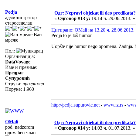
Pedja
Одг: Nepravi objekat ili deo predikata?
администратор
«
Одговор #13 у:
19.14 ч. 29.06.2013. »
староседелац
Цитирано: OMali на 13.20 ч. 28.06.2013.
Ван
Pedja to je loš humor.
мреже
Uopšte nije humor nego opomena. Zadnja. N
Пол:
Организација:
DataVoyage
Име и презиме:
Предраг
Супуровић
Струка:
програмер
Поруке: 1.960
http://pedja.supurovic.net
-
www.iz.rs
-
www
OMali
Одг: Nepravi objekat ili deo predikata?
pod_nadzorom
«
Одговор #14 у:
14.03 ч. 01.07.2013. »
одомаћен члан