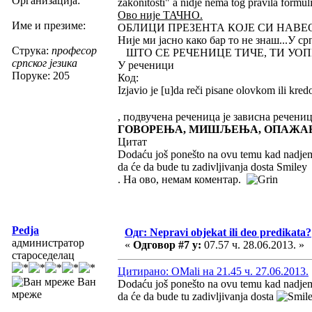
Организација:
zakonitosti" a nidje nema tog pravila formuli
Ово није ТАЧНО.
Име и презиме:
ОБЛИЦИ ПРЕЗЕНТА КОЈЕ СИ НАВЕ
Није ми јасно како бар то не знаш...У 
Струка:
професор
ШТО СЕ РЕЧЕНИЦЕ ТИЧЕ, ТИ УОП
српског језика
У реченици
Поруке: 205
Код:
Izjavio je [u]da reči pisane olovkom ili kred
, подвучена реченица је зависна речениц
ГОВОРЕЊА, МИШЉЕЊА, ОПАЖАЊА и
Цитат
Dodaću još ponešto na ovu temu kad nadjem vr
da će da bude tu zadivljivanja dosta Smiley
. На ово, немам коментар.
Pedja
Одг: Nepravi objekat ili deo predikata?
администратор
«
Одговор #7 у:
07.57 ч. 28.06.2013. »
староседелац
Цитирано: OMali на 21.45 ч. 27.06.2013.
Ван
Dodaću još ponešto na ovu temu kad nadjem vr
мреже
da će da bude tu zadivljivanja dosta