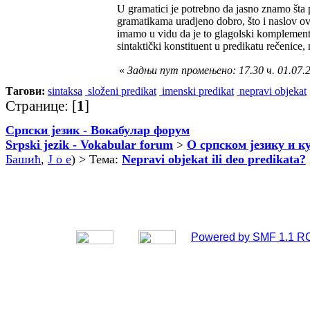
U gramatici je potrebno da jasno znamo šta
gramatikama uradjeno dobro, što i naslov ov
imamo u vidu da je to glagolski komplement -
sintaktički konstituent u predikatu rečenice,
«
Задњи пут промењено: 17.30 ч. 01.07.
Тагови:
sintaksa
složeni predikat
imenski predikat
nepravi objekat
Странице: [
1
]
Српски језик - Вокабулар форум
Srpski jezik - Vokabular forum
>
О српском језику и к
Башић
,
J o e
) > Тема:
Nepravi objekat ili deo predikata?
Powered by SMF 1.1 R