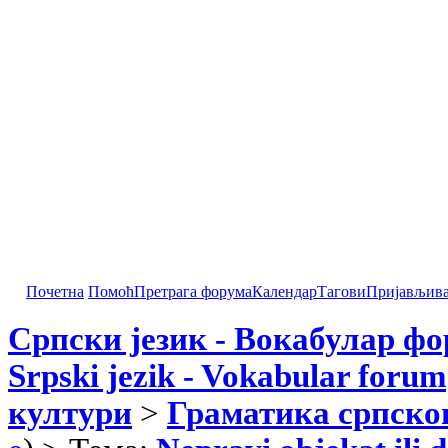
Почетна
Помоћ
Претрага форума
Календар
Тагови
Пријављив
Српски језик - Вокабулар ф
Srpski jezik - Vokabular forum
култури
>
Граматика српског