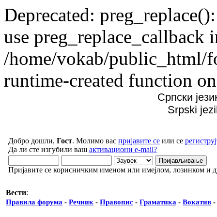
Deprecated: preg_replace():
use preg_replace_callback i
/home/vokab/public_html/f
runtime-created function on
Српски јези
Srpski jez
Добро дошли,
Гост
. Молимо вас
пријавите се
или се
региструј
Да ли сте изгубили ваш
активациони e-mail?
Пријавите се корисничким именом или имејлом, лозинком и 
Вести
:
Правила форума
-
Речник
-
Правопис
-
Граматика
-
Вокатив