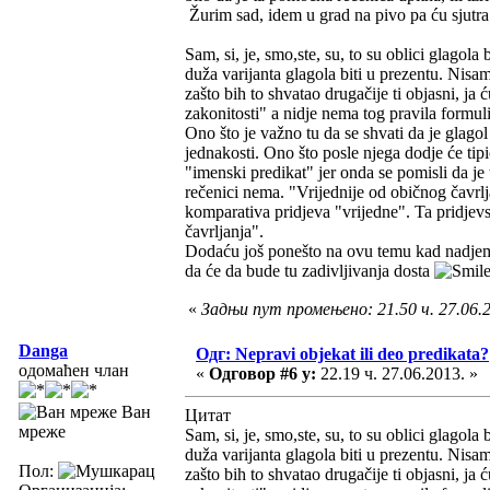
Žurim sad, idem u grad na pivo pa ću sjutr
Sam, si, je, smo,ste, su, to su oblici glagola b
duža varijanta glagola biti u prezentu. Nisa
zašto bih to shvatao drugačije ti objasni, ja
zakonitosti" a nidje nema tog pravila formuli
Ono što je važno tu da se shvati da je glag
jednakosti. Ono što posle njega dodje će tipi
"imenski predikat" jer onda se pomisli da j
rečenici nema. "Vrijednije od običnog čavrlj
komparativa pridjeva "vrijedne". Ta pridjevs
čavrljanja".
Dodaću još ponešto na ovu temu kad nadjem vr
da će da bude tu zadivljivanja dosta
«
Задњи пут промењено: 21.50 ч. 27.06.
Danga
Одг: Nepravi objekat ili deo predikata?
одомаћен члан
«
Одговор #6 у:
22.19 ч. 27.06.2013. »
Ван
Цитат
мреже
Sam, si, je, smo,ste, su, to su oblici glagola b
duža varijanta glagola biti u prezentu. Nisa
Пол:
zašto bih to shvatao drugačije ti objasni, ja