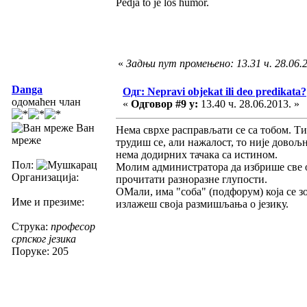
Pedja to je loš humor.
«
Задњи пут промењено: 13.31 ч. 28.06.
Danga
Одг: Nepravi objekat ili deo predikata?
одомаћен члан
«
Одговор #9 у:
13.40 ч. 28.06.2013. »
Ван
Нема сврхе расправљати се са тобом. Т
мреже
трудиш се, али нажалост, то није довољ
нема додирних тачака са истином.
Пол:
Молим администратора да избрише све о
Организација:
прочитати разноразне глупости.
ОМали, има "соба" (подфорум) која се з
Име и презиме:
излажеш своја размишљања о језику.
Струка:
професор
српског језика
Поруке: 205