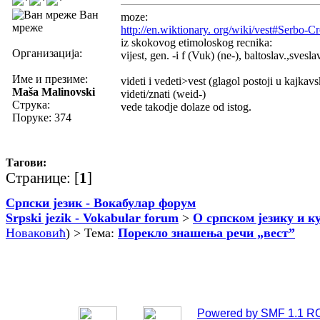
Ван
moze:
мреже
http://en.wiktionary. org/wiki/vest#Serbo-Cr
iz skokovog etimoloskog recnika:
Организација:
vijest, gen. -i f (Vuk) (ne-), baltoslav.,sveslav
Име и презиме:
videti i vedeti>vest (glagol postoji u kajka
Maša Malinovski
videti/znati (weid-)
Струка:
vede takodje dolaze od istog.
Поруке: 374
Тагови:
Странице: [
1
]
Српски језик - Вокабулар форум
Srpski jezik - Vokabular forum
>
О српском језику и к
Новаковић
) > Тема:
Порекло знашења речи „вест”
Powered by SMF 1.1 R