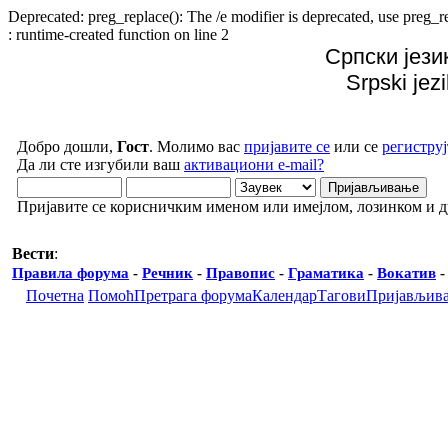
Deprecated: preg_replace(): The /e modifier is deprecated, use preg
: runtime-created function on line 2
Српски јези
Srpski jez
Добро дошли,
Гост
. Молимо вас
пријавите се
или се
региструј
Да ли сте изгубили ваш
активациони e-mail?
Пријавите се корисничким именом или имејлом, лозинком и 
Вести
:
Правила форума
-
Речник
-
Правопис
-
Граматика
-
Вокатив
Почетна
Помоћ
Претрага форума
Календар
Тагови
Пријављив