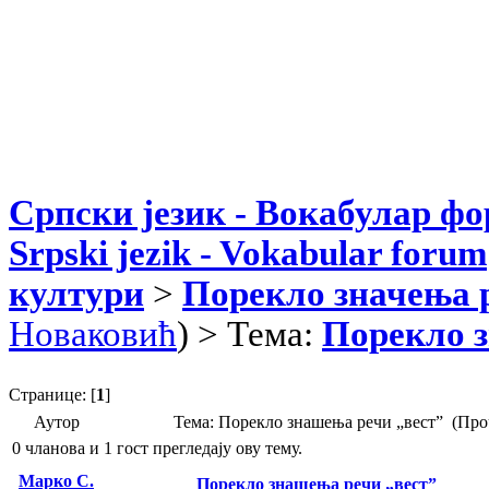
Српски језик - Вокабулар ф
Srpski jezik - Vokabular forum
култури
>
Порекло значења 
Новаковић
) > Тема:
Порекло з
Странице: [
1
]
Аутор
Тема: Порекло знашења речи „вест” (Про
0 чланова и 1 гост прегледају ову тему.
Марко С.
Порекло знашења речи „вест”