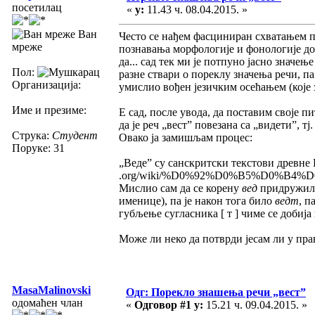
посетилац
«
у:
11.43 ч. 08.04.2015. »
Ван
Често се нађем фасциниран схватањем по
мреже
познавања морфологије и фонологије дост
да... сад тек ми је потпуно јасно значењ
Пол:
разне ствари о пореклу значења речи, па
Организација:
умислио вођен језичким осећањем (које з
Име и презиме:
Е сад, после увода, да поставим своје п
да је реч „вест” повезана са „видети”, тј
Струка:
Студент
Овако ја замишљам процес:
Поруке: 31
„Веде” су санскритски текстови древне 
.org/wiki/%D0%92%D0%B5%D0%B4%D0%B5) 
Мислио сам да се корену
вед
придружило 
именице), па је након тога било
ведт
, п
губљење сугласника [ т ] чиме се добија
Може ли неко да потврди јесам ли у пра
MasaMalinovski
Одг: Порекло знашења речи „вест”
одомаћен члан
«
Одговор #1 у:
15.21 ч. 09.04.2015. »